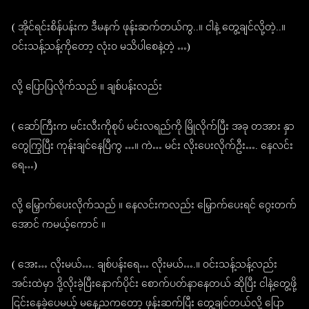
( အိုင်ရင်းစိန်ပန်းက ဒီမနက် ဖုန်းဆက်တယ်ကွ..။ ငါနဲ့ တွေ့ချင်လို့တဲ့..။
ဝင်းသန့်သန့်ကိုတော့ လုံးဝ မသိပါစေနဲ့တဲ့ …)
လို့ ပြောပြလိုက်သည် ။ ချစ်ပန်းလည်း
( ဆော်ကြီးက မင်းလီးကိုစုပ် မင်းလရည်ကို မြိုလိုက်ပြီး အခု တအား နှာ
တွေကြွပြီး ကုန်းချင်နေပြီကွ …။ ကဲ… မင်း လိုးပေးလိုက်ဦး…. နေလင်း
ရေ…)
လို့ မြှောက်ပေးလိုက်သည် ။ နေလင်းကလည်း မြှောက်ပေးရင် ဂွေးတက်
အောင် ကမယ့်ကောင် ။
( အေး… လိုးမယ်…. ချစ်ပန်းရေ… လိုးမယ်….။ ဝင်းသန့်သန့်လည်း
အင်းထဲမှာ ဒို့လိုးခဲ့ပြီးနောက်ပိုင်း စောက်ပတ်နာနေတယ် ဆိုပြီး ငါနဲ့တွေ့ဖို့
ငြင်းနေခဲ့ပေမယ့် မနေ့ညကတော့ ဖုန်းဆက်ပြီး တွေ့ချင်တယ်လို့ ပြော