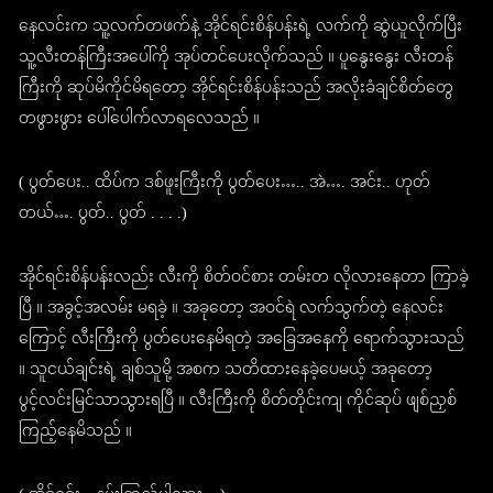
နေလင်းက သူ့လက်တဖက်နဲ့ အိုင်ရင်းစိန်ပန်းရဲ့ လက်ကို ဆွဲယူလိုက်ပြီး
သူ့လီးတန်ကြီးအပေါ်ကို အုပ်တင်ပေးလိုက်သည် ။ ပူနွေးနွေး လီးတန်
ကြီးကို ဆုပ်မိကိုင်မိရတော့ အိုင်ရင်းစိန်ပန်းသည် အလိုးခံချင်စိတ်တွေ
တဖွားဖွား ပေါ်ပေါက်လာရလေသည် ။
( ပွတ်ပေး.. ထိပ်က ဒစ်ဖူးကြီးကို ပွတ်ပေး….. အဲ…. အင်း.. ဟုတ်
တယ်…. ပွတ်.. ပွတ် . . . .)
အိုင်ရင်းစိန်ပန်းလည်း လီးကို စိတ်ဝင်စား တမ်းတ လိုလားနေတာ ကြာခဲ့
ပြီ ။ အခွင့်အလမ်း မရခဲ့ ။ အခုတော့ အဝင်ရဲ လက်သွက်တဲ့ နေလင်း
ကြောင့် လီးကြီးကို ပွတ်ပေးနေမိရတဲ့ အခြေအနေကို ရောက်သွားသည်
။ သူငယ်ချင်းရဲ့ ချစ်သူမို့ အစက သတိထားနေခဲ့ပေမယ့် အခုတော့
ပွင့်လင်းမြင်သာသွားရပြီ ။ လီးကြီးကို စိတ်တိုင်းကျ ကိုင်ဆုပ် ဖျစ်ညှစ်
ကြည့်နေမိသည် ။