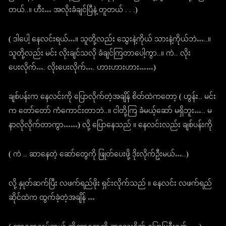
တယ်..။ ဟီး… အလိုးခံချင်ပြီနဲ့ တူတယ် . . .)
( ဒါပေါ့ နေလင်းရယ်…။ သူတို့လည်း သွေးနဲ့ကိုယ် သားနဲ့ကိုယ်ဘဲ…..။
သူတို့လည်း မင်း လိုးချင်သလို ခံချင်ကြတာပေါ့ကွာ..။ ကဲ.. လိုး
ပေးလိုက်…. လိုးပေးလိုက်…. ဟားဟားဟား……)
ချစ်ပန်းက နေလင်းကို ပြောလိုက်တဲ့အချိန် စိတ်ထဲကတော့ ( ဟွန်း.. မင်း
က တော်တော် ကံကောင်းတာဘဲ..။ ငါတို့ကြ ခံမယ့်ဆော် မရှိဘူး….. မ
နာလိုလိုက်တာကွာ……) လို့ ပြောနေသည် ။ နေလင်းလည်း ချစ်ပန်းကို
( ကဲ .. ဆာနေတဲ့‌ ဆော်တွေကို ဖြုတ်ပေးဖို့ ဒိုးလိုက်ဦးမယ်…..)
လို့ နှုတ်ဆက်ပြီး လဖက်ရည်ဖိုး ရှင်းလိုက်သည် ။ နေလင်း လဖက်ရည်
ဆိုင်ထဲက ထွက်ခဲ့တဲ့အချိန် …