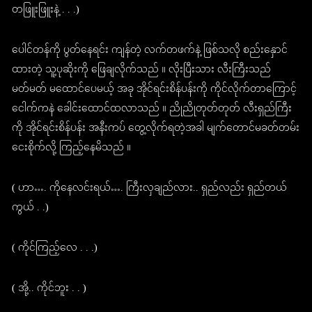
တဖြူးဖြူးနဲ့ . . .)
ပေါင်တန်ကို ပွတ်နေရင်း ကျန်တဲ့ လက်တဖက်နဲ့ ဖြစ်သလို စည်းနှောင်
ထားတဲ့ သူ့ပုဆိုးကို ဖြေချလိုက်သည် ။ လိုးပြီးသား လီးကြီးသည်
မတ်မတ် မထောင်ပေမယ့် အခု အိုင်ရင်းစိန်ပန်းကို ကိုင်လိုက်တာကြောင့်
ငေါက်ကနဲ ခေါင်းထောင်ထလာသည် ။ ညိုညိုတုတ်တုတ် လီးရှည်ကြီး
ကို အိုင်ရင်းစိန်ပန်း အနီးကပ် တွေ့လိုက်ရတဲ့အခါ မျက်တောင်မခတ်တမ်း
ငေးစိုက်လို့ ကြည့်နေမိသည် ။
( ဟာ…. ကိုနေလင်းရယ်…. ကြီးလှချည်လား.. ရှည်လည်း ရှည်တယ်
ကွယ် . .)
( ကိုင်ကြည့်လေ . . .)
( အို့.. ကိုင်ဘူး . . )