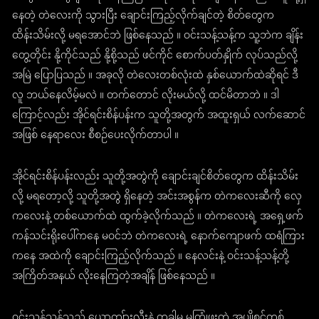
နေတဲ့ တဲလေးကို သွားပြီး ချောင်းကြည့်လိုက်ချင်တဲ့ စိတ်တွေက
ထိန်းသိမ်းလို့ မရအောင်ဘဲ ဖြစ်နေသည် ။ ဝင်းသန့်သန့်က သူ့ဘဲက ချိန်း
တွေ့တိုင်း နို့ကိုင်သည် နို့စို့သည် ဖင်ကိုင် စောက်ပတ်နှိုက် လုပ်သည်လို့
အမြဲ ပြောပြသည် ။ အခုလို တဲလေးတစ်လုံးထဲ နှစ်ယောက်ထဲဆိုရင် ဒီ
လူ ဘယ်နေလိမ့်မလဲ ။ တက်တောင် လိုးမယ်လို့ ထင်မိတာဘဲ ။ ဒါ
ကြောင့်လည်း အိုင်ရင်းစိန်ပန်းက သူတို့အတွက် အထူးရှယ် လက်ဆောင်
အဖြစ် နေရာလေး စီစဉ်ပေးလိုက်တာပါ ။
အိုင်ရင်းစိန်ပန်းလည်း သူတို့အတွဲကို ချောင်းချင်စိတ်တွေက ထိန်းသိမ်း
လို့ မရတော့လို့ သူတို့အတွဲ ရှိနေတဲ့ အင်းအစွန်က တဲကလေးဆီကို လှေ
ကလေးနဲ့ တစ်ယောက်ထဲ ထွက်ခဲ့လိုက်သည် ။ တဲကလေးရဲ့ အရှေ့ဖက်
ကန်သင်းရိုးပေါ်ကနေ မဝင်ဘဲ တဲကလေးရဲ့ နောက်ကျောဖက် ထရံကြား
ကနေ အထဲကို ချောင်းကြည့်လိုက်သည် ။ နေလင်းနဲ့ ဝင်းသန့်သန့်တို့
အကြိတ်အနယ် လိုးနေကြတဲ့အချိန် ဖြစ်နေသည် ။
ဝင်းသန့်သန့်သည် ယောကျ်ားလီးနဲ့ တခါမှ မကြုံဖူးတဲ့ အပျိုစင်တစ်