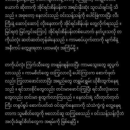
ယောက် ဆိုတာကို အိုင်ရင်းစိန်ပန်းက အရင်းနှီးဆုံး သူငယ်ချင်းမို့ သိ
သည် ။ အခုတော့ နေလင်းသည် ဝင်းသန့်သန့်ကို ပေါင်ဖြဲကားပြီး လီး
ကြီးနဲ့ ဆောင့်ဆောင့် လိုးနေတာကို အိုင်ရင်းစိန်ပန်း တွေ့လိုက်ရသည် ။
မြင်ရတဲ့ မြင်ကွင်းကြောင့် အိုင်ရင်းစိန်ပန်းတစ်ယောက် နတ်ပူးသလို တ
ကိုယ်လုံး ဆတ်ဆတ်တုန်ခါနေသည် ။ ကာမစပ်ယှက်တာကို မျက်စိနဲ့
အနီးကပ် တွေ့ဖူးရတာ ပထမဆုံး အကြိမ်မို့ ။
တကိုယ်လုံး ကြက်သီးတွေ တဖျန်းဖျန်းထပြီး ကာမသွေးတွေ ဆူပွက်
လာသည် ။ ကာမစိတ်တွေ ထကြွလာလို့ ပေါင်ကြားက စောက်ဖုတ်
လည်း ကြွလာဖောင်းလာပြီး အရည်တွေ တရွှမ်းရွှမ်း ယိုစီးထွက်နေရ
သည် ။ ရင်သားစိုင်တွေလည်း တင်းမာဖောင်းကြွပြီး ရင်သီးလုံးလေး
တွေလည်း တင်းမာ စူထွက်လာကြသည် ။ နေလင်းရဲ့ လီးတုတ်တုတ်
ကြီး တစွပ်စွပ် စောက်ပတ်ထဲ ဝင်ထွက်နေတာကို သဲသဲကွဲကွဲ တွေ့နေရ
တာက သူမစိတ်တွေကို ဗလောင်ဆူ ထကြွစေသည် ။ ဝင်းသန့်သန့်လိုဘဲ
အလိုးခံချင်စိတ်တွေက အရမ်းကို ဖြစ်နေပြီ ။