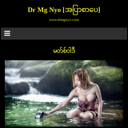
Dr Mg Nyo [အပြာစာပေ]
www.drmgnyo.com
မတ်စ်ဝါဒီ