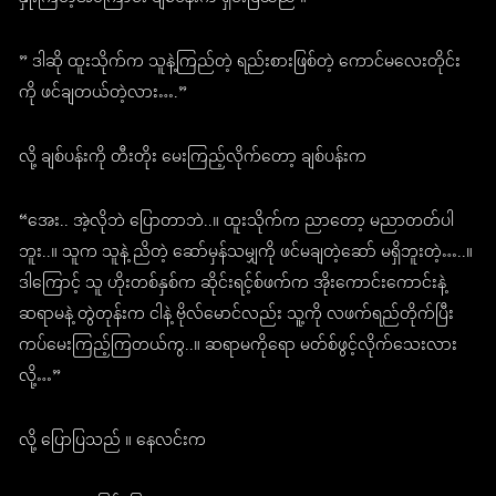
” ဒါဆို ထူးသိုက်က သူနဲ့ကြည်တဲ့ ရည်းစားဖြစ်တဲ့ ကောင်မလေးတိုင်း
ကို ဖင်ချတယ်တဲ့လား….”
လို့ ချစ်ပန်းကို တီးတိုး မေးကြည့်လိုက်တော့ ချစ်ပန်းက
“အေး.. အဲ့လိုဘဲ ပြောတာဘဲ..။ ထူးသိုက်က ညာတော့ မညာတတ်ပါ
ဘူး..။ သူက သူနဲ့ ညိတဲ့ ဆော်မှန်သမျှကို ဖင်မချတဲ့ဆော် မရှိဘူးတဲ့…..။
ဒါကြောင့် သူ ဟိုးတစ်နှစ်က ဆိုင်းရင့်စ်ဖက်က အိုးကောင်းကောင်းနဲ့
ဆရာမနဲ့ တွဲတုန်းက ငါနဲ့ ဗိုလ်မောင်လည်း သူ့ကို လဖက်ရည်တိုက်ပြီး
ကပ်မေးကြည့်ကြတယ်ကွ..။ ဆရာမကိုရော မတ်စ်ဖွင့်လိုက်သေးလား
လို့…”
လို့ ပြောပြသည် ။ နေလင်းက