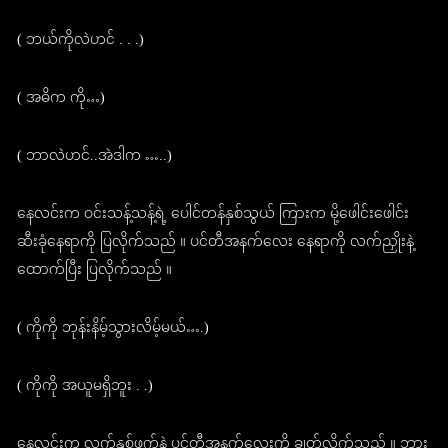
( ဘယ်ကိုလဲဟင် . . .)
( အဓိက ကို…)
( ဘာလဲဟင်..အဲဒါက …..)
နေလင်းက ဝင်းသန့်သန့်ရဲ့ ပေါင်တန်နှစ်သွယ် ကြားက မို့ဖေါင်းဖေါင်း
ဆီးခုံနေရာကို ပြလိုက်သည် ။ ပင်တီအနက်လေး နေရာကို လက်ညှိုးနဲ့
ထောက်ပြီး ပြလိုက်သည် ။
( ကိုကို ဘုန်းနိမ့်သွားလိမ့်မယ်….)
( ကိုကို အယူမရှိဘူး . .)
နေလင်းက လက်နှစ်ဖက်နဲ့ ပင်တီအနက်လေးကို ချွတ်လိုက်သည် ။ ဘွား