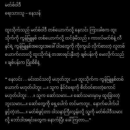
မတ်စ်ဝါဒီ
ရေးသားသူ – နေသန်
ထူးသိုက်သည် မတ်စ်ဝါဒီ တစ်ယောက်လို့ နေလင်း ကြားခါစက ထူး
သိုက်ကို ကွန်မြူနစ် တစ်ယောက်လို့ ထင်ခဲ့မိသည် ။ ကားလ်မတ်စ်နဲ့ လီ
နင်ရဲ့ ကွန်မြူနစ်အတွေးအခေါ် ဝါဒတွေကို ကိုးကွယ် လိုက်စားတဲ့ လူတစ်
ယောက်လားလို့ ထူးသိုက်နဲ့ တအားရင်းနှီးတဲ့ ချစ်ပန်းကို မေးလိုက်သည်
။ ချစ်ပန်းက ပြုံးစိစိနဲ့
” နေလင်း . . မင်းထင်သလို မဟုတ်ဘူး …။ ထူးသိုက်က ကွန်မြူနစ်တစ်
ယောက် မဟုတ်ပါဘူး …။ သူက နိုင်ငံရေးကို စိတ်ဝင်စားတဲ့ကောင်
မဟုတ်ပါဘူး . . .။ သူက ဆော်သမား…။ ဆော်သမားမှာမှ ထူးခြားတဲ့
ဘူးသမား…။ ဆော်တွေကို ရှေ့ပေါက် တင်မကဘူး.. နောက်ပေါက်ပါ
ဖွင့်တဲ့ဘဲ…..။ မတ်စ်ဖွင့်တာ ဝါသနာကြီးလွန်းလို့ သူ့ကို မတ်စ်ဝါဒီသမား
လို့ ဘော်ဒါအရင်းတွေက နောက်ပြီး ခေါ်ကြတာ…”