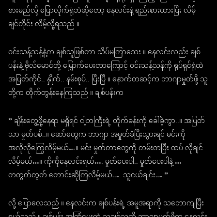
စားမည်လို့ ပြောလိုက်ရုံဘဲဆိုတော့ နေလင်းနဲ့ ရည်းစားထားပြီး လိမ့်
ချင်တိုင်း လိမ့်လို့ရသည် ။
ဝင်းသန့်သန့်နဲ့က ချစ်သူဖြစ်တာ သိပ်မကြာသေး ။ နေလင်းလည်း ချစ်
ပန်းနဲ့ ဗိုလ်မောင်တို့ မြှောက်ပေးတာကြောင့် ဝင်းသန့်သန့်ကို ရုပ်ရှင်ရုံထဲ
အပြတ်ကိုင်.. နှိုက်.. နမ်းစုပ်.. ပြီးပြီ ။ နောက်တဆင့်က ဘာဂျာမှုတ်ဖို့ သူ
တို့က တိုက်တွန်းနေကြသည် ။ ချစ်ပန်းက
” ချိန်းတွေ့ဖို့နေရာ မရှိရင် ငါ့ဘကြီးရဲ့ တိုက်ခန်းကို ခေါ်ခဲ့ကွာ..။ အပြတ်
သာ မှုတ်ပစ်..။ ဆော်တွေက ဘာဂျာ အမှုတ်ခံပြီးသွားရင် မင်းကို
အလိုလိုကြွေလိမ့်မယ်…။ မင်း မှုတ်တာတွေကို တမ်းတပြီး ထပ် လိုချင်
လိမ့်မယ်…။ ကိုကိုနေလင်းရယ်…. မှုတ်ပေးပါ.. မှုတ်ပေးပါနဲ့ …
တတွတ်တွတ် တောင်းဆိုကြလိမ့်မယ်…. သူငယ်ချင်း….”
လို့ ပြောလေသည် ။ နေလင်းက ချစ်ပန်းရဲ့ အမူအရာကို သဘောကျပြီး