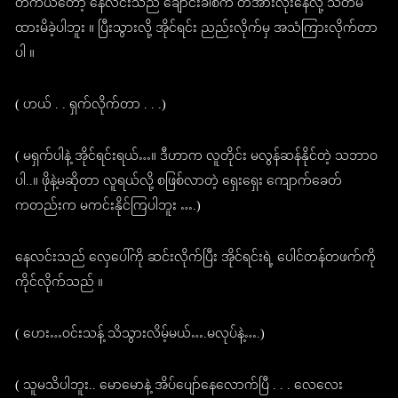
တကယ်တော့ နေလင်းသည် ချောင်းခါစက တအားလိုးနေလို့ သတိမ
ထားမိခဲ့ပါဘူး ။ ပြီးသွားလို့ အိုင်ရင်း ညည်းလိုက်မှ အသံကြားလိုက်တာ
ပါ ။
( ဟယ် . . ရှက်လိုက်တာ . . .)
( မရှက်ပါနဲ့ အိုင်ရင်းရယ်…။ ဒီဟာက လူတိုင်း မလွန်ဆန်နိုင်တဲ့ သဘာဝ
ပါ..။ ဖိုနဲ့မဆိုတာ လူရယ်လို့ စဖြစ်လာတဲ့ ရှေးရှေး ကျောက်ခေတ်
ကတည်းက မကင်းနိုင်ကြပါဘူး ….)
နေလင်းသည် လှေပေါ်ကို ဆင်းလိုက်ပြီး အိုင်ရင်းရဲ့ ပေါင်တန်တဖက်ကို
ကိုင်လိုက်သည် ။
( ဟေး…ဝင်းသန့် သိသွားလိမ့်မယ်….မလုပ်နဲ့….)
( သူမသိပါဘူး.. မောမောနဲ့ အိပ်ပျော်နေလောက်ပြီ . . . လေလေး