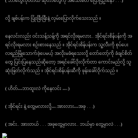
( ဘာတွေလုပ်တယ် ဆိုတာတွေကို အသေးစိတ် ပြောပြဦးနော် . . .)
လို့ ချစ်ပန်းက ပြုံးဖြီးဖြီးနဲ့ လှမ်းပြောလိုက်သေးသည် ။
နေလင်းလည်း ဝင်းသန့်သန့်ကို အရင်လိုးရမလား.. အိုင်ရင်းစိန်ပန်းကို အ
ရင်လိုးရမလား စဉ်းစားနေသည် ။ အိုင်ရင်းစိန်ပန်းက သူ့လီးကို စုပ်ပေး
လရည်မြိုသောက်ခဲ့ပေမယ့် အလိုးမခံရသေးလို့ တော်တော့်ကို ခံချင်စိတ်
တွေ ပြင်းပြနေသည်ဆိုတော့ အရင်ခေါ်လိုးလိုက်တာ ကောင်းမည်လို့ သူ
ဆုံးဖြတ်လိုက်သည် ။ အိုင်ရင်းစိန်ပန်းဆီကို ဖုန်းခေါ်လိုက်သည် ။
( ဟိတ်…ဘာထူးလဲ ကိုနေလင်း ….)
( အိုင်ရင်း နဲ့ တွေ့မလားလို့….အားလား…အခု . . .)
( အင်း.. အားတယ် . . . အခုတွေ့မှာလား.. ဘယ်မှာ တွေ့မှာလဲ . . .)