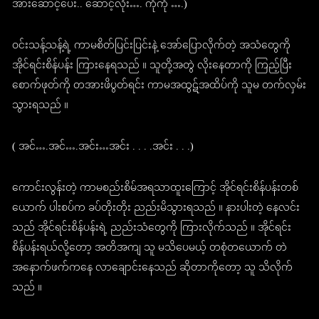
အားဆောင့်ပေး.. ဆောင့်လိုး…. ကိုကို ….)
ဝင်းသန့်သန့်ရဲ့ ကာမစိတ်ပြင်းပြင်းနဲ့ အော်ပြောလိုက်တဲ့ အသံတွေကို
အိုင်ရင်းစိန်ပန်း ကြားနေရသည် ။ သူတို့အတွဲ လိုးနေတာကို ကြည့်ပြီး
စောက်ဖုတ်ကို တအားဖိပွတ်ရင်း ကာမအထွဋ်အထိပ်ကို သူမ တက်လှမ်း
သွားရသည် ။
( အင်….အင်….အင်း…အင်း . . . .အင်း . . .)
ကောင်းလွန်းတဲ့ ကာမစည်းစိမ်အရသာထူးကြောင့် အိုင်ရင်းစိန်ပန်းတစ်
ယောက် ပါးစပ်က ခပ်တိုးတိုး ညည်းမိသွားရသည် ။ နားပါးတဲ့ နေလင်း
သည် အိုင်ရင်းစိန်ပန်းရဲ့ ညည်းသံတွေကို ကြားလိုက်သည် ။ အိုင်ရင်း
စိန်ပန်းရယ်လို့တော့ အတိအကျ သူ မသိပေမယ့် တစုံတယောက် တဲ
အနောက်ဖက်ကနေ လာချောင်းနေသည် ဆိုတာကိုတော့ သူ သိလိုက်
သည် ။