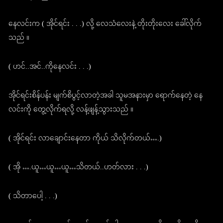
နေလင်းက ( အိုင်ရင်း . . .) လို့ လေသံလေးနဲ့ တိုးတိုးလေး ခေါ်လိုက်
သည် ။
( ဟင်..အင်..ကိုနေလင်း . . .)
အိုင်ရင်းစိန်ပန်း မျက်စိပွင့်လာတဲ့အခါ သူမအနားမှာ ရောက်နေတဲ့ နေ
လင်းကို တွေ့လိုက်ရလို့ လန့်ဖျန့်သွားသည် ။
( အိုင်ရင်း လာချောင်းနေတာ ကိုယ် သိလိုက်တယ်….)
( အို ….ယူ…ယူ…ယူ…သိတယ်..ဟတ်လား . . .)
( သိတာပေါ့ . . .)