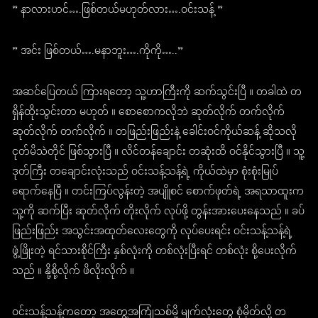
” နာလားဟင်….ဖြစ်တယ်မဟုတ်လား….ဝင်းသန့် ”
” အင်း ဖြစ်တယ်….မနာဘူး….ကိုကို…..”
အဆင်ပြေတယ် ကြားရတော့ သူ့ဟာကြီးကို ဆက်သွင်းပြီ ။ တခါထဲ တ
ရှိန်ထိုးသွင်းတာ မဟုတ် ။ စောစောကလိုဘဲ ဆုတ်လိုက် တက်လိုက်
ဆုတ်လိုက် တက်လိုက် ။ တဖြည်းဖြည်းနဲ့ ခေါင်းဝင်ကိုယ်ဆန့် ဆိုသလို
ငုတ်မိသဲတိုင် ဖြစ်သွားပြီ ။ လိင်တန်ချောင်း တဆုံးထိ ဝင်နိုင်သွားပြီ ။ သူ့
ဒုတ်ကြီး တချောင်းလုံးသည် ဝင်းသန့်သန့်ရဲ့ ကိုယ်ထဲမှာ စုံးစုံးမြုပ်
ရောက်နေပြီ ။ တင်းကြပ်လွန်းတဲ့ အပျိူစင် စောက်ဖုတ်ရဲ့ အရသာထူးက
သူ့ကို ဆက်ပြီး ဆုတ်လိုက် တိုးလိုက် လုပ်ဖို့ တွန်းအားပေးနေသည် ။ ခပ်
ဖြည်းဖြည်း အသွင်းအထုတ်လေးတွေကို လုပ်ပေးရင်း ဝင်းသန့်သန့်ရဲ့
ဖွံ့ဖြိုးတဲ့ ရင်သားစိုင်ကြီး နှစ်လုံးကို တစ်လုံးပြီးရင် တစ်လုံး စို့ပေးလိုက်
သည် ။ နို့စို့လိုက် ဖိလိုးလိုက် ။
ဝင်းသန့်သန့်ကတော့ အတွေ့အကြုံသစ်မို့ မျက်လုံးတွေ စုံမှိတ်လို့ တ