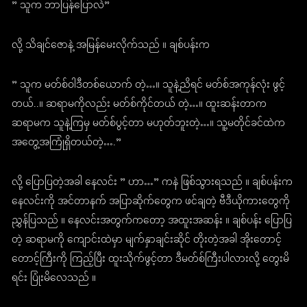
” သူက ဘာပြန်ပြောလဲ”
လို့ သိချင်ဇောနဲ့ အမြန်မေးလိုက်သည် ။ ချစ်ပန်းက
” သူက မတ်စ်ဝါဒီတစ်ယောက် တဲ့…။ သူနဲ့ညိရင် မတ်စ်အကုန်လုံး ဖွင့်
တယ်..။ ဆရာမကိုလည်း မတ်စ်ကိုင်တယ် တဲ့…။ ထူးဆန်းတာက
ဆရာမက သူနဲ့ကြမှ မတ်စ်ပွင့်တာ မဟုတ်ဘူးတဲ့…။ သူ့မတိုင်ခင်ထဲက
အတွေ့အကြုံရှိတယ်တဲ့….”
လို့ ပြောပြတဲ့အခါ နေလင်း ” ဟာ…” ကနဲ ဖြစ်သွားရသည် ။ ချစ်ပန်းက
နေလင်းကို အင်တာနက် အပြာဆိုက်တွေက ဖင်ချတဲ့ ဗီဒီယိုကားတွေကို
ညွှန်ပြသည် ။ နေလင်းအတွက်ကတော့ အထူးအဆန်း ။ ချစ်ပန်း ပြောပြ
တဲ့ ဆရာမကို ကျောင်းထဲမှာ မျက်နှာချင်းဆိုင် တိုးတဲ့အခါ အိုးတောင့်
တောင့်ကြီးကို ကြည့်ပြီး ထူးသိုက်ဖွင့်တာ ဒီမတ်စ်ကြီးပါလားလို့ တွေးမိ
ရင်း ပြုံးမိလေသည် ။