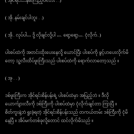
( အိုင်ရင်း…နမ်းကြည့်ပါလား . .)
( အို..နမ်းချင်ပါဘူး . .)
( အို.. လုပ်ပါ… ဒို့ လိုချင်လို့ပါ …. ရော့ရော့…. ငုံလိုက်..)
ပါးစပ်ထဲကို အတင်းထိုးပေးနေလို့ ယောင်ပြီး ပါးစပ်ကို ဖွင့်ဟပေးလိုက်မိ
တော့ သူ့လီးထိပ်ဖူးကြီးသည် ပါးစပ်ထဲကို ရောက်လာတော့သည် ။
( အု . . )
ဒစ်ဖူးကြီးက အိုင်ရင်းစိန်ပန်းရဲ့ ပါးစပ်ထဲမှာ အပြည့်ဘဲ ။ ဒီလို
ယောက်ျားလီးကို ဒစ်ကြီးကို ပါးစပ်ထဲမှာ ငုံလိုက်ချင်တာ ကြာပြီ ။
စိတ်ကူးနဲ့ဘဲ ရူးခဲ့ရတဲ့ အိုင်ရင်းစိန်ပန်းသည် တကယ်တမ်း ဒစ်ကြီးကို ငုံမိ
နေပြီ ။ အိပ်မက်တစ်ခုလို့တောင် ထင်လိုက်မိသည် ။