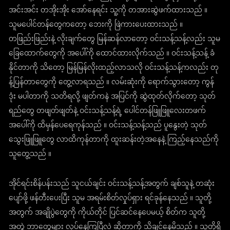
အင်းအင်း တအိုးအိုး အော်နေရင်း သူ့ကို တအားဆွဲဖက်ထားသည် ။
သူမပေါင်တန်တွေကတော့ ဘေးကို ဖြဲကားပေးထားသည် ။
တဖြည်းဖြည်းနဲ့ လိုးချက်တွေ မြန်ဆန်လာတော့ ဝင်းသန့်သန့်လည်း သူမ
ခြေထောက်တွေကို အပေါ်ကို ထောင်ထားလိုက်သည် ။ ဝင်းသန့်သန့် ခံ
နိုင်တာကို သိတော့ မြန်မြန်လိုးထည့်လာသလို ဝင်းသန့်သန့်ကလည်း တု
န့်ပြန်တာတွေကို တွေ့လာရသည် ။ လမ်းဆုံးကို ရောက်သွားတော့ ကွန်
ဒုံး မပါတာကို သတိရလို့ ဖျတ်ကနဲ အပြင်ကို ဆွဲထုတ်လိုက်တော့ သုတ်
ရည်တွေ တဖျတ်ဖျတ်နဲ့ ဝင်းသန့်သန့်ရဲ့ ပေါင်တန်ဖြူဖြူလေးတဖက်
အပေါ်ကို ထိမှန်ပေရေကုန်သည် ။ ဝင်းသန့်သန့်သည် ပူနွေးတဲ့ သုတ်
သွေးဖြူဖြူတွေ လာထိကုန်တာကို ထူးဆန်းတဲ့အနေနဲ့ ကြည့်နေသည်ကို
သူတွေ့သည် ။
အိုင်ရင်းစိန်ပန်းသည် သူငယ်ချင်း ဝင်းသန့်သန့်အတွက် ချစ်သူနဲ့ တဆုံး
ပျော်ဖို့ ဖန်တီးပေးပြီး သူမ အရမ်းစိတ်လှုပ်ရှား ရင်ခုန်နေသည် ။ သူတို့
အတွက် အချိုပွဲတွေကို ကိုယ်တိုင် ပြင်ဆင်နေပေမယ့် စိတ်က သူတို့
အတွဲ ဘာတွေများ လုပ်နေကြပြီလဲ ဆိုတာကို သိချင်နေမိသည် ။ သူတို့ရှိ