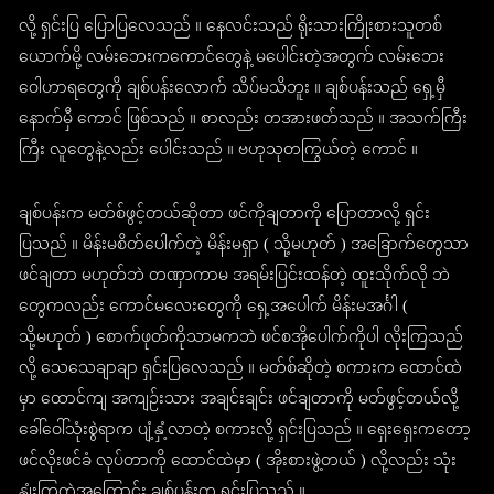
လို့ ရှင်းပြ ပြောပြလေသည် ။ နေလင်းသည် ရိုးသားကြိုးစားသူတစ်
ယောက်မို့ လမ်းဘေးကကောင်တွေနဲ့ မပေါင်းတဲ့အတွက် လမ်းဘေး
ဝေါဟာရတွေကို ချစ်ပန်းလောက် သိပ်မသိဘူး ။ ချစ်ပန်းသည် ရှေ့မှီ
နောက်မှီ ကောင် ဖြစ်သည် ။ စာလည်း တအားဖတ်သည် ။ အသက်ကြီး
ကြီး လူတွေနဲ့လည်း ပေါင်းသည် ။ ဗဟုသုတကြွယ်တဲ့ ကောင် ။
ချစ်ပန်းက မတ်စ်ဖွင့်တယ်ဆိုတာ ဖင်ကိုချတာကို ပြောတာလို့ ရှင်း
ပြသည် ။ မိန်းမစိတ်ပေါက်တဲ့ မိန်းမရှာ ( သို့မဟုတ် ) အခြောက်တွေသာ
ဖင်ချတာ မဟုတ်ဘဲ တဏှာကာမ အရမ်းပြင်းထန်တဲ့ ထူးသိုက်လို ဘဲ
တွေကလည်း ကောင်မလေးတွေကို ရှေ့အပေါက် မိန်းမအင်္ဂါ (
သို့မဟုတ် ) စောက်ဖုတ်ကိုသာမကဘဲ ဖင်စအိုပေါက်ကိုပါ လိုးကြသည်
လို့ သေသေချာချာ ရှင်းပြလေသည် ။ မတ်စ်ဆိုတဲ့ စကားက ထောင်ထဲ
မှာ ထောင်ကျ အကျဉ်းသား အချင်းချင်း ဖင်ချတာကို မတ်ဖွင့်တယ်လို့
ခေါ်ဝေါ်သုံးစွဲရာက ပျံ့နှံ့လာတဲ့ စကားလို့ ရှင်းပြသည် ။ ရှေးရှေးကတော့
ဖင်လိုးဖင်ခံ လုပ်တာကို ထောင်ထဲမှာ ( အိုးစားဖွဲ့တယ် ) လို့လည်း သုံး
နှုံးကြတဲ့အကြောင်း ချစ်ပန်းက ရှင်းပြသည် ။