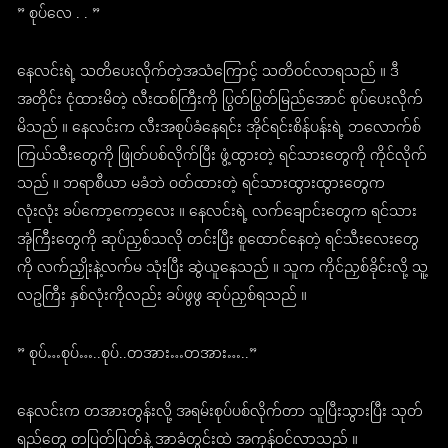
” စုပ်လေ . . ”
နေလင်းရဲ့ သတိပေးလိုက်တဲ့အသံကြောင့် သတိဝင်လာရသည် ။ ဒီ
အတိုင်း ငုံထားမိတဲ့ လီးထစ်ကြီးကို ပြွတ်ပြွတ်မြည်အောင် စုပ်ပေးလိုက်
မိသည် ။ နေလင်းက လီးအစုပ်ခံနေရင်း အိုင်ရင်းစိန်ပန်းရဲ့ ဘလောက်စ်
ကြယ်သီးတွေကို ဖြုတ်ပစ်လိုက်ပြီး ဖွံ့ထွားတဲ့ ရင်သားတွေကို ကိုင်လိုက်
သည် ။ ဘရာစီယာ မခံဘဲ ဝတ်ထားတဲ့ ရင်သားထွားထွားတွေက
လုံးလုံး ခပ်ကော့ကော့လေး ။ နေလင်းရဲ့ လက်ချောင်းတွေက ရင်သား
အုံကြီးတွေကို ဆုပ်ညှစ်သလို တင်းပြီး စူထောင်နေတဲ့ ရင်သီးလေးတွေ
ကို လက်ညှိုးနဲ့လက်မ သုံးပြီး ဆွဲယူနေသည် ။ သူက ကိုင်ညှစ်ခိုင်းလို့ သူ့
လဥကြီး နှစ်လုံးကိုလည်း ခပ်ဖွဖွ ဆုပ်ညှစ်ရသည် ။
” စုပ်…စုပ်…..စုပ်..တအား…တအား…..”
နေလင်းက တအားတွန်းလို့ အရမ်းစုပ်ပစ်လိုက်တာ သူပြီးသွားပြီး သုတ်
ရည်တွေ တပြတ်ပြတ်နဲ့ အာခံတွင်းထဲ အကုန်ဝင်လာသည် ။