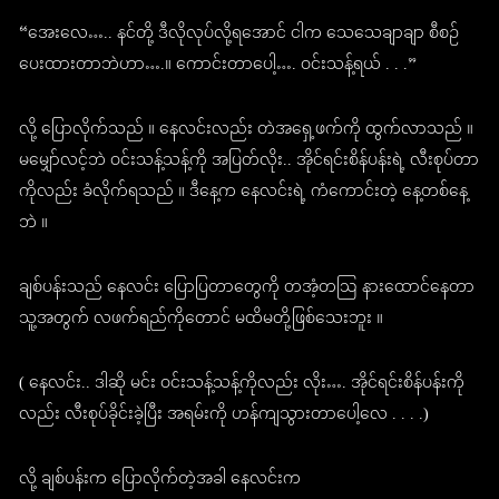
“အေးလေ….. နင်တို့ ဒီလိုလုပ်လို့ရအောင် ငါက သေသေချာချာ စီစဉ်
ပေးထားတာဘဲဟာ….။ ကောင်းတာပေါ့…. ဝင်းသန့်ရယ် . . .”
လို့ ပြောလိုက်သည် ။ နေလင်းလည်း တဲအရှေ့ဖက်ကို ထွက်လာသည် ။
မမျှော်လင့်ဘဲ ဝင်းသန့်သန့်ကို အပြတ်လိုး.. အိုင်ရင်းစိန်ပန်းရဲ့ လီးစုပ်တာ
ကိုလည်း ခံလိုက်ရသည် ။ ဒီနေ့က နေလင်းရဲ့ ကံကောင်းတဲ့ နေ့တစ်နေ့
ဘဲ ။
ချစ်ပန်းသည် နေလင်း ပြောပြတာတွေကို တအံ့တဩ နားထောင်နေတာ
သူ့အတွက် လဖက်ရည်ကိုတောင် မထိမတို့ဖြစ်သေးဘူး ။
( နေလင်း.. ဒါဆို မင်း ဝင်းသန့်သန့်ကိုလည်း လိုး…. အိုင်ရင်းစိန်ပန်းကို
လည်း လီးစုပ်ခိုင်းခဲ့ပြီး အရမ်းကို ဟန်ကျသွားတာပေါ့လေ . . . .)
လို့ ချစ်ပန်းက ပြောလိုက်တဲ့အခါ နေလင်းက