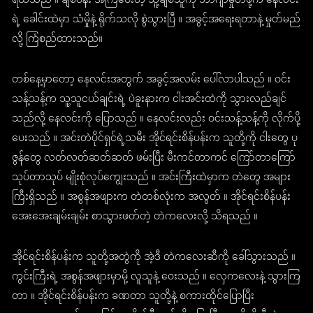
ရယ်သည် ။ ချစ်ပန်း အကြံပေးတဲ့ သူ့ချစ်သူကို ဘာဂျာမှုတ်ဖို့က နေလင်း
ရဲ့ ခေါင်းထဲမှာ သံမှိုနဲ့ ရိုက်သလို စွဲသွားပြီ ။ အခွင့်အရေးရတာနဲ့ မှုတ်မည်
လို့ ကြံစည်ထားသည်။
တစ်နေ့မှာတော့ နေလင်းအတွက် အခွင့်အလမ်း ပေါ်လာပါသည် ။ ဝင်း
သန့်သန့်က သူ့သူငယ်ချင်းရဲ့ ပဲခူးနားက ငါးအင်းထဲကို သွားလည်ချင်
သည်လို့ နေလင်းကို ပြောသည် ။ နေလင်းလည်း ဝင်းသန့်သန့်ကို လိုက်ပို့
ပေးသည် ။ အင်းတဲပိုင်ရှင်ရဲ့သမီး အိုင်ရင်းစိန်ပန်းက သူတို့ကို ငါးတွေ ပု
ဇွန်တွေ လတ်လတ်ဆတ်ဆတ် ဖမ်းပြီး မီးကင်တာကင် ကြော်တာကြော်
သုပ်တာသုပ် မျိုးစုံလုပ်ကျွေးသည် ။ အင်းကြီးထဲမှာက တဲတွေ အများ
ကြီးရှိသည် ။ အစွန်အဖျားက တဲတစ်လုံးက အလွတ် ။ အိုင်ရင်းစိန်ပန်း
အေးအေးချမ်းချမ်း စာသွားဖတ်တဲ့ တဲကလေးလို့ သိရသည် ။
အိုင်ရင်းစိန်ပန်းက သူတို့အတွဲကို အဲ့ဒီ တဲကလေးဆီကို ခေါ်သွားသည် ။
ကွင်းကြီးရဲ့ အစွန်အဖျားမှာမို့ လူသူနဲ့ ဝေးသည် ။ လှေကလေးနဲ့ သွားကြ
တာ ။ အိုင်ရင်းစိန်ပန်းက ခဏတာ သူတို့နဲ့ စကားထိုင်ပြောပြီး