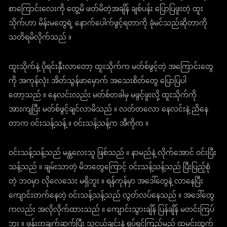
စာကြောင်းလေးကို တွေ့မိ ဖတ်မိတဲ့အချိန် ချစ်ပန်း ပြောပြဖူးတဲ့ ထူး
သိုက်ဟာ မိန်းမတွေရဲ့ နောက်ပေါက်ဖွင့်ရတာကို ခုံမင်သည်ဆိုတာကို
သတိရမိလိုက်သည် ။
ထူးသိုက်နဲ့ ပိုရင်းနှီးလာတော့ ထူးသိုက်က မတ်စ်ဖွင့်တဲ့ အကြောင်းတွေ
ကို အကုန်လုံး အိတ်သွန်ဖာမှောက် အသေးစိတ်တွေ ပြောပြပါ
တော့သည် ။ နေလင်းလည်း မတ်စ်တခါမှ မဖွင့်ဖူးလို့ ထူးသိုက်ကို
အားကျပြီး မတ်စ်ဖွင့်ချင်လာမိသည် ။ လတ်တလော နေလင်းနဲ့ ညိနေ
တာက ဝင်းသန့်သန့် ။ ဝင်းသန့်သန့်က အီကိုက ။
ဝင်းသန့်သန့်သည် မန္တလေးသူ ဖြစ်သည် ။ နာမည်နဲ့ လိုက်အောင် ဝင်းပြီး
သန့်သည် ။ ချမ်းသာတဲ့ မိဘတွေကြောင့် ဝင်းသန့်သန့်သည် ပြီးပြည့်စုံ
တဲ့ ဘဝမှာ လိုလေသေး မရှိဘူး ။ ရန်ကုန်မှာ အဒေါ်တွေနဲ့ လာနေပြီး
ကျောင်းတက်နေတဲ့ ဝင်းသန့်သန့်သည် လွတ်လပ်နေသည် ။ အဒေါ်တွေ
ကလည်း အလိုလိုက်ထားသည် ။ ကျောင်းသွားချိန် ပြန်ချိန် မတင်းကြပ်
ဘူး ။ ဖုန်းတချက်ဆက်ပြီး သူငယ်ချင်းနဲ့ ရုပ်ရှင်ကြည့်မည် ထမင်းထွက်