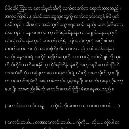
မိမိပေါင်ကြားက စောက်ဖုတ်ဆီကို လက်တဖက်က ရောက်သွားသည် ။
အကွဲကြောင်း နှုတ်ခမ်းသားထူထူတွေကို လက်ချောင်းတွေနဲ့ ဖိဖိ ပွတ်
နေမိသည် ။ ပါးစပ်က အသံထွက်မသွားရအောင် မနည်း အောင့်အီးထား
နေရသည် ။ နေလင်းကတော့ အိုင်ရင်းစိန်ပန်း လာချောင်းနေသည်ကို
လုံးလုံး သိဟန်မတူဘဲ ဝင်းသန့်သန့်ရဲ့ ကြပ်တင်းလှတဲ့ အပျိုစစ်စစ်
စောက်ဖုတ်လေးကို အတင်းကြီး ဖိဆော်နေသည် ။ ဝင်းသန့်သန့်မှာ
လည်း နေလင်းရဲ့ အကိုင်အနှိုက်တွေကို သာယာလို့ ထပ်လိုချင်လို့ သူမ
ကိုယ်တိုင်က ဘိပေးနိုင်တဲ့ အိုင်ရင်းစိန်ပန်းကို အကူအညီတောင်းပြီး ဒီ
အင်းတဲဆီကို လာခဲ့ရတာလေ ။ နေလင်းရဲ့ လီးကို အသေခိုက်သွားပြီး
တဟင်းဟင်းနဲ့ ခံလို့ အရသာကောင်းလွန်းနေပြီး အောက်ကနေ ပင့်ကော့
ပေးပြီး ကာမစည်းစိမ်ကို ကောင်းကောင်းကြီး ခံစားနေလေသည် ။
( ကောင်းလား ဝင်းသန့် . . .။ ကိုယ်လိုးပေးတာ ကောင်းလားဟင် . . .)
( ကောင်းတယ်… တအားကောင်းတယ်…. ကိုကို…. လိုး…. လိုးပါ တ