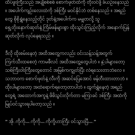
ထိပ်ဖူးကြီးသည် အပျိုစစ်စစ် စောက်ဖုတ်ထဲကို တိုးဝင်ဖို့ ခဲယဉ်းနေသည်
။ အပေါက်ကျဉ်းလေးထဲကို ဒစ်ကြီး မဝင်နိုင်ဘဲ တစ်နေသည် ။ အရည်
တွေ စိုစိုရွှဲနေသည့်တိုင် ဒုတ်နဲ့အပေါက်က မမျှတလို့ သူ
ရှေ့တိုးနောက်ဆုတ်နဲ့ ကြိမ်ဖန်များစွာ ထိုးသွင်းကြည့်လိုက် အနောက်ပြန်
ဆုတ်လိုက် လုပ်နေရသည် ။
ဒီလို ထိုးစမ်းနေတဲ့ အထိအတွေ့ကလည်း ဝင်းသန့်သန့်အတွက်
ကြက်သီးထစေတဲ့ ကာမဖီလင် အထိအတွေ့တွေပါဘဲ ။ နှဲ့ပါများတော့
သစ်ကြီးဝါးကြီးတွေတောင် အမြစ်ကကျွတ်ပြီး လဲရသေးတာဘဲလေ ။
သဘာဝက စောက်ဖုတ်နဲ့ လီးကို အဆင်ပြေအောင် ဖန်တီးထားတာဘဲ ။
ထိုးပါများတော့ အထဲရောက်ရတော့တာပါဘဲ ။ ထွက်ရွှဲနေတဲ့ အရည်
တွေရဲ့ အထောက်အကူနဲ့ ဖိဖိသွင်းလိုက်တာ မကြာခင် ဒစ်ကြီး အထဲကို
မြုပ်ဝင်သွားရပါတော့သည် ။
” အို..ကိုကို….ကိုကို….ကိုကို့ဟာကြီး ဝင်သွားပြီ….”