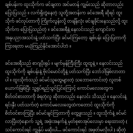
ချစ်ပန်းက ထူးသိုက်က ဖင်ချတာ အင်မတန် ကျွမ်းသည် ဆိုတာလည်း
ပြောပြသည် ။ လက်ရှိတွဲနေတဲ့ သူတို့အတန်းက ခင်အေးရီ ဆိုရင် ထူး
သိုက် ဖင်လုပ်တာကို ကြိုက်လွန်းလို့ တချိန်လုံး ဖင်ချခိုင်းနေသည်လို့ ထူး
သိုက်က ပြောပြသည်တဲ့ ။ ခင်အေးရီနဲ့ နေလင်းသည် ကျောင်းက
အနုပညာအသင်းနဲ့ ပတ်သက်ပြီး ခင်မင်ကြတော့ ချစ်ပန်း ပြောပြတာကို
ကြားရတာ မယုံကြည်နိုင်အောင်ပါဘဲ ။
ခင်အေးရီသည် စာဂျပိုးရုပ် ။ မျက်မှန်ကြီးကြီး ထူထူနဲ့ ။ နေလင်းသည်
ထူးသိုက်ကို ချစ်ပန်းနဲ့ ဗိုလ်မောင်တို့နဲ့ ပတ်သက်ပြီး ဘော်ဒါဖြစ်လာတာ
ပါ ။ ထူးသိုက်သည် ခင်မင်သူတွေများတဲ့ သဘောကောင်းတဲ့ လူတစ်
ယောက်ဖြစ်ပြီး သူ့ရုပ်ရည်သွင်ပြင်ကြောင့် ကောင်မလေးတွေက
စိတ်ဝင်စားတာကို ခံရတဲ့လူ ဆိုတာလည်း နေလင်း သိသည် ။ နေလင်းနဲ့
ရင်းနှီး ပတ်သက်တဲ့ ကောင်မလေးတွေထဲကတောင် ထူးသိုက်ကို
စိတ်ဝင်စားကြပြီး ခင်မင်ချင်ကြတာကို တွေ့ဖူးသည် ။ ထူးသိုက်နဲ့ ခင်မင်
လာပြီးတဲ့နောက် သူ့ရဲ့ အဖုံးအနက်နဲ့ မှတ်စုစာအုပ်လေးမှာ ရေးထားတဲ့ (
သင်ကောင်းရင် ကျွန်ုပ် မဆိုးပါ… ဖင်ကောင်းရင် အဖုတ်မလိုးပါ ) ဆိုတဲ့