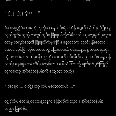
” မြိုချ..မြိုချလိုက် . . .”
စိတ်အညှို့ခံထားရတဲ့ လူလိုဘဲ နေလင်းရဲ့ အမိန့်တွေကို လိုက်နာမိပြီး သူ့
သုတ်ရည်တွေကို တကွပ်ကွပ်နဲ့ မြိုချပစ်လိုက်မိသည် ။ ပုလွေမှုတ်ဖူးသွား
တာမှ လရည်တွေပါ မြိုချလိုက်ဖူးရပြီ ။ နေလင်းက သူ့လီးပြန်တောင်
အောင် လုပ်ပြီး လိုးပေးမယ်လို့ ပြောပေမယ့် ဝင်းသန့်သန့် သိသွားမှာစိုး
လို့ နောက်မှ နောက်မှလို့ ပြောပြီး တဲထဲကို ဝင်လိုက်သည် ။ ဝင်းသန့်သန့်
လည်း ခွေခွေလေး အိပ်နေတုန်းဘဲ ။ ခြေသံကြားလို့ မျက်လုံးဖွင့်ကြည့်
လိုက်တော့ အိုင်ရင်းစိန်ပန်းကို တွေ့သွားသည် ။
” အိုင်ရင်း… ငါတို့တော့ လုပ်ဖြစ်သွားတယ်….”
လို့ ငိုသံပါလေးနဲ့ ဝင်းသန့်သန့်က ပြောလိုက်သည် ။ အိုင်ရင်းစိန်ပန်း
လည်း ပြုံးစိစိနဲ့