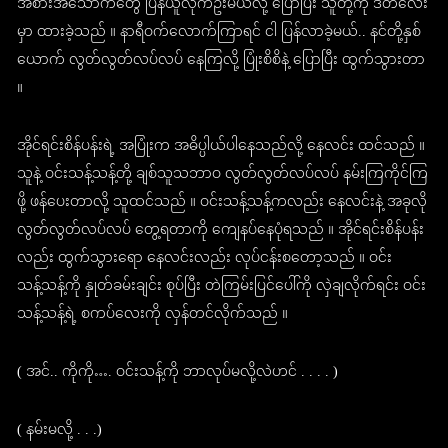
အစားအသောက်တွေ ပြန်ယူလိုက်ဦးမယ်လို့ ပြောပြီး သူတို့ကို ဒီတဲလေး
မှာ ထားခဲ့သည် ။ နာရီဝက်လောက်ကြာရင် ငါ ပြန်လာခဲ့မယ်.. နင်တို့နှစ်
ယောက် လွတ်လွတ်လပ်လပ် နေကြလို့ ပြုံးစိစိနဲ့ ပြောပြီး ထွက်သွားတာ
။
အိုင်ရင်းစိန်ပန်းရဲ့ အပြုံးက အဓိပ္ပါယ်ပါနေသည်လို့ နေလင်း ထင်သည် ။
သူနဲ့ ဝင်းသန့်သန့်တို့ ချစ်သူသဘာဝ လွတ်လွတ်လပ်လပ် နမ်းကြကိုင်ကြ
ဖို့ ဖန်ပေးတာလို့ သူထင်သည် ။ ဝင်းသန့်သန့်ကလည်း နေလင်းနဲ့ အခုလို
လွတ်လွတ်လပ်လပ် တွေ့ရတာကို ကျေနပ်နေပုံရသည် ။ အိုင်ရင်းစိန်ပန်း
လည်း ထွက်သွားရော နေလင်းလည်း လုပ်ငန်းစတော့သည် ။ ဝင်း
သန့်သန့်ကို နှုတ်ခမ်းချင်း စုပ်ပြီး တဲကြမ်းပြင်ပေါ်ကို လှဲချလိုက်ရင်း ဝင်း
သန့်သန့်ရဲ့ စကပ်လေးကို လှန်တင်လိုက်သည် ။
( အင်.. ကိုကို…. ဝင်းသန့်ကို ဘာလုပ်မလို့လဲဟင် . . . . )
( နမ်းမလို့ . . .)