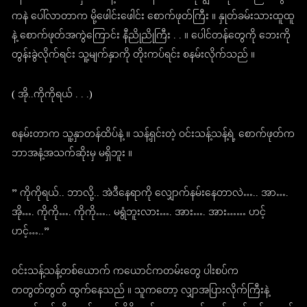
ကနဲ ပေါ်လာတာက မို့ဖေါင်းဖေါင်း စောက်ဖုတ်ကြီး ။ နှုတ်ခမ်းသားထူထူ
နဲ့ စောက်ဖုတ်အကွဲကြောင်း နီညိုညိုကြီး . . ။ ပေါင်တန်တွေကို ဘေးကို
တွန်းခွဲလိုက်ရင်း သူ့မျက်နှာကို တိုးကပ်ရင်း စနမ်းလိုက်သည် ။
( အို..ကိုကိုရယ် . . .)
စနမ်းတာက သူ့နှာတန်ထိပ်နဲ့ ။ သန့်ရှင်းတဲ့ ဝင်းသန့်သန့်ရဲ့ စောက်ဖုတ်က
ဘာအနံ့အသက်ဆိုးမှ မရှိဘူး ။
” ကိုကိုရယ်.. ဘာလို့.. အဲဒီနေရာကို လျှောက်နမ်းနေတာလဲ….. အာ….
အို…. ကိုကို…. ကိုကို….. မရွံဘူးလား…. အား…. အား…… ဟင့်
ဟင့်…..”
ဝင်းသန့်သန့်တစ်ယောက် ကယောင်ကတမ်းတွေ ပါးစပ်က
တတွတ်တွတ် ထွက်နေသည် ။ သူကတော့ လျှာအပြားလိုက်ကြီးနဲ့