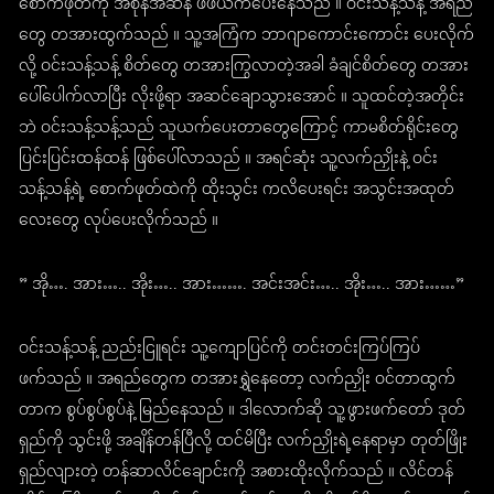
စောက်ဖုတ်ကို အစုန်အဆန် ဖိဖိယက်ပေးနေသည် ။ ဝင်းသန့်သန့် အရည်
တွေ တအားထွက်သည် ။ သူ့အကြံက ဘာဂျာကောင်းကောင်း ပေးလိုက်
လို့ ဝင်းသန့်သန့် စိတ်တွေ တအားကြွလာတဲ့အခါ ခံချင်စိတ်တွေ တအား
ပေါ်ပေါက်လာပြီး လိုးဖို့ရာ အဆင်ချောသွားအောင် ။ သူထင်တဲ့အတိုင်း
ဘဲ ဝင်းသန့်သန့်သည် သူယက်ပေးတာတွေကြောင့် ကာမစိတ်ရိုင်းတွေ
ပြင်းပြင်းထန်ထန် ဖြစ်ပေါ်လာသည် ။ အရင်ဆုံး သူ့လက်ညှိုးနဲ့ ဝင်း
သန့်သန့်ရဲ့ စောက်ဖုတ်ထဲကို ထိုးသွင်း ကလိပေးရင်း အသွင်းအထုတ်
လေးတွေ လုပ်ပေးလိုက်သည် ။
” အို…. အား….. အိုး….. အား……. အင်းအင်း….. အိုး….. အား……”
ဝင်းသန့်သန့် ညည်းငြူရင်း သူ့ကျောပြင်ကို တင်းတင်းကြပ်ကြပ်
ဖက်သည် ။ အရည်တွေက တအားရွှဲနေတော့ လက်ညှိုး ဝင်တာထွက်
တာက စွပ်စွပ်စွပ်နဲ့ မြည်နေသည် ။ ဒါလောက်ဆို သူ့ဖွားဖက်တော် ဒုတ်
ရှည်ကို သွင်းဖို့ အချိန်တန်ပြီလို့ ထင်မိပြီး လက်ညှိုးရဲ့နေရာမှာ တုတ်ဖြိုး
ရှည်လျားတဲ့ တန်ဆာလိင်ချောင်းကို အစားထိုးလိုက်သည် ။ လိင်တန်