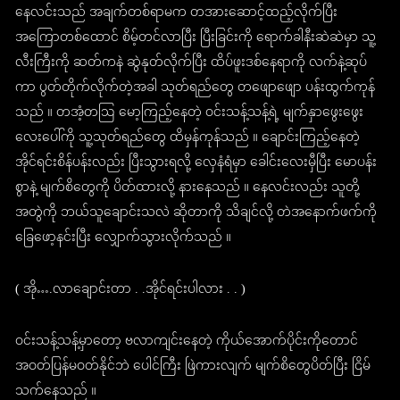
နေလင်းသည် အချက်တစ်ရာမက တအားဆောင့်ထည့်လိုက်ပြီး
အကြောတစ်ထောင် စိမ့်တင်လာပြီး ပြီးခြင်းကို ရောက်ခါနီးဆဲဆဲမှာ သူ့
လီးကြီးကို ဆတ်ကနဲ ဆွဲနုတ်လိုက်ပြီး ထိပ်ဖူးဒစ်နေရာကို လက်နဲ့ဆုပ်
ကာ ပွတ်တိုက်လိုက်တဲ့အခါ သုတ်ရည်တွေ တဖျောဖျော ပန်းထွက်ကုန်
သည် ။ တအံ့တဩ မော့ကြည့်နေတဲ့ ဝင်းသန့်သန့်ရဲ့ မျက်နှာဖွေးဖွေး
လေးပေါ်ကို သူ့သုတ်ရည်တွေ ထိမှန်ကုန်သည် ။ ချောင်းကြည့်နေတဲ့
အိုင်ရင်းစိန်ပန်းလည်း ပြီးသွားရလို့ လှေနံရံမှာ ခေါင်းလေးမှီပြီး မောပန်း
စွာနဲ့ မျက်စိတွေကို ပိတ်ထားလို့ နားနေသည် ။ နေလင်းလည်း သူတို့
အတွဲကို ဘယ်သူချောင်းသလဲ ဆိုတာကို သိချင်လို့ တဲအနောက်ဖက်ကို
ခြေဖော့နင်းပြီး လျှောက်သွားလိုက်သည် ။
( အို….လာချောင်းတာ . .အိုင်ရင်းပါလား . . )
ဝင်းသန့်သန့်မှာတော့ ဗလာကျင်းနေတဲ့ ကိုယ်အောက်ပိုင်းကိုတောင်
အဝတ်ပြန်မဝတ်နိုင်ဘဲ ပေါင်ကြီး ဖြဲကားလျက် မျက်စိတွေပိတ်ပြီး ငြိမ်
သက်နေသည် ။