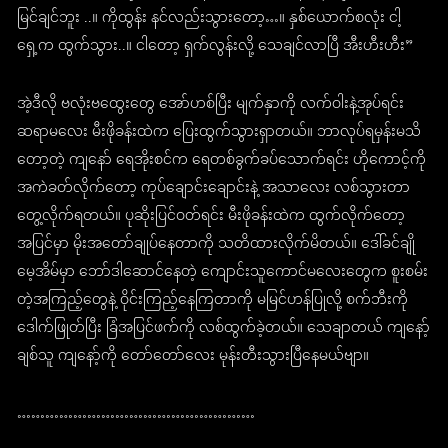
မြင်ချင်ဘူး ..။ ကိုထွန်း နင်လည်းသွားတော့…။ နှစ်ယောက်စလုံး ငါ့
ရှေ့က ထွက်သွား..။ ငါတော့ ရှက်လွန်းလို့ သေချင်လာပြီ အီးဟီးဟီး”
အဲ့ဒီလို ဗလုံးဗထွေးတွေ အော်ဟစ်ပြီး မျက်နှာကို လက်ဝါးနဲ့အုပ်ရင်း
ဆရာမလေး မီးဖိုခန်းထဲက ပြေးထွက်သွားရှာတယ်။ ဘာလုပ်ရမှန်းမသိ
တော့တဲ့ ကျနော် ရေအိုးစင်က ရေတစ်ခွက်ခပ်သောက်ရင်း ဟိုကောင့်ကို
အကဲခတ်လိုက်တော့ ကုပ်ချောင်းချောင်းနဲ့ အသာလေး လစ်သွားတာ
တွေ့လိုက်ရတယ်။ ပုဆိုးပြင်ဝတ်ရင်း မီးဖိုခန်းထဲက ထွက်လိုက်တော့
အပြင်မှာ မိုးအတော်ချုပ်နေတာကို သတိထားလိုက်မိတယ်။ ဒေါ်ခင်ချို
မေ့အိမ်မှာ ဘော်ဒါဆောင်နေတဲ့ ကျောင်းသူကောင်မလေးတွေက စူးစမ်း
တဲ့အကြည့်တွေနဲ့ ဝိုင်းကြည့်နေကြတာကို မမြင်ဟန်ပြုလို့ စက်ဘီးကို
ဒေါက်ဖြုတ်ပြီး ခြံအပြင်ဖက်ကို လစ်ထွက်ခဲ့တယ်။ သေချာတယ် ကျနော့်
ချစ်သူ ကျနော့်ကို တော်တော်လေး မုန်းတီးသွားပြီနေမယ်ဗျာ။
……………………………………………