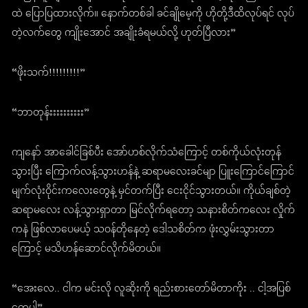
ထဲ ပြောပြထားလိုက်။ နောက်တစ်ခါ ခင်ချိုမေ့ကို ဟိုတို့ဒီထိလုပ်ရင် လုပ်
တဲ့လက်တွေ ကျိုးအောင် အချိုးခံရမယ်လို့ ဟုတ်ပြီလား”
“ဖိုးသက်!!!!!!!!!”
“ဘာတုန်းးးးးးးးးး”
ကျနော် အာခေါင်ခြစ်ပီး အော်ဟစ်လိုက်သံကြောင့် တစ်ကိုယ်လုံးတုန်
သွားပြီး ကြောက်လန့်သွားဟန်နဲ့ ဆရာမလေးခင်မျာ ပြူးကြောင်ကြောင်
မျက်လုံးဝိုင်းကလေးတွေနဲ့ မှင်တက်ပြီး ငေးငိုင်သွားတယ်။ ကိုယ်ချစ်တဲ့
ဆရာမလေး လန့်သွားရှာတာ မြင်လိုက်ရတော့ သနားစိတ်ကလေး လှိုက်
ကနဲ ဖြစ်လာပေမယ့် သဝန်တိုနေတဲ့ ဒေါသစိတ်က ဖုံးလွှမ်းသွားတာ
ကြောင့် မသိဟန်ဆောင်လိုက်မိတယ်။
“အေးလေ.. ငါက မင်းလို လူဆိုးကို ရည်းစားတော်မိတာကိုး .. ငါ့အပြစ်