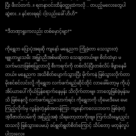
ပြီး ဖီးလ်တက်..။ ရတနာဝင်းထိန်ဝတ္ထုထဲကလို .. တပည့်မလေးတွေပါ
ဆွဲစား..။ နင်စားရရင် ငါ့လည်းခေါ် ဟိဟိ”
“ဒီတဏှာရူးကလည်း တစ်မှောင့်ဗျာ!”
ကိုရွှေဘ ပြောပုံအရဆို ကျနော် မနေ့ညက ကြုံခဲ့တာ သေသွားတဲ့
ဗျူဟာမှူးသမီး အမြွှာညီအစ်မဆိုတာ သေချာတယ်ဗျ။ စိတ်ထဲမှာ မ
သက်မသာဖြစ်စပြုလာလို့ စီးကရက်ကို တစ်လိပ်ပြီးတစ်လိပ် ဖိဖွာနေမိ
တယ်။ မနေ့ညက အသိစိတ်ပျောက်သွားပြီး မိုက်ကနဲ ဖြစ်သွားလိုက်တာ
မိုးစင်စင်လင်းလို့ ကိုရွှေဘ လက်ဖက်ရည်ဆိုင်ထိုင် လာခေါ်တော့မှ ကိုယ့်
အိပ်ယာပေါ် ကိုယ်ပြန်ရောက်နေမှန်း သိလိုက်တာဗျ။ ဘာတွေဖြစ်ခဲ့မှန်းမ
သိ ဖြစ်နေလို့ လက်ဖက်ရည်သောက်ရင်း ကိုရွှေဘကို ဟိုမေးဒီမေး မေး
ကြည့်လိုက်မှ လွန်ခဲ့တဲ့နှစ်အတန်ကြာ ကျနော်ကလေးဘဝက ဖြစ်ခဲ့တဲ့
အဲ့ဒီဇာတ်လမ်းကို အပြည့်အစုံ သိရတော့တာကိုးဗျ။ ကြက်သီးမွှေးညှင်း
ထသလို ဖြစ်သွားပေမယ့် ခပ်ရွတ်ရွတ်စိတ်ကြောင့် သိပ်တော့ မတုန်လှုပ်
ပါဘူးလေ။