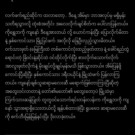
လက်ဖက်ရည်ဆိုင်က ထလာတော့.. ဒီနေ့ အိမ်မှာ ဘာအလုပ်မှ မရှိမှန်း
သတိရသွားလို့ ထုံးစံအတိုင်း အလေလိုက်ချင်စိတ်က ပေါ်လာပြန်တယ်။
ကိုရွှေဘကို ကျနော် ဒီနေ့အားတယ် လို့ ယောင်ကန်းပြီး ပြောလိုက်မိတာ
နဲ့ နှစ်ကောင်သား မြို့ပြင်ဖက် အလိုလို ခြေဦးလှည့်သွားမိတယ်။
ဝက်သားဖုတ် (မြေကြီးထဲ တစ်ကောင်လုံးထည့်ဖုတ်တာ) နဲ့ ခေါင်ရည်တွဲ
ရောင်းတဲ့ ခြံဝင်းနဲ့ဆိုင်ထဲ ဝင်ထိုင်လိုက်ပြီး စားလိုက်သောက်လိုက်
အာလူးဖုတ်လိုက်နဲ့ မိုးချုပ်လို့ချုပ်မှန်းမသိ ဖြစ်သွားတယ်။ အိမ်ပြန်ဖို့
ကောင်းပြီဆိုပြီး နှစ်ကောင်သား ဒရီးဒယိုင်နဲ့ မြို့ထဲဖက် ပြန်လာကြ
တယ်။ ကျနော့်ချစ်သူဆရာမလေးဆီ မရောက်ဖြစ်တာကြာပြီဆိုတဲ့
အတွေးဝင်လာတာနဲ့ တော်၏မတော်၏ မတွေးတော့ပဲ မြို့ထဲမှာ
ကြက်သားဆန်ပြုတ် တူတူဝင်သောက်ရင်းတန်းလန်းက ကိုရွှေဘကို ကျ
နော် သွားစရာရှိသေးတယ်လို့ ချန်ပစ်ထားခဲ့ပြီး ရူပဗေဒ ဆရာမလေးဆီ
ကို စက်ဘီးမြန်မြန်နင်းပြီး ဒိုးလာခဲ့တယ်။
………………………………………………