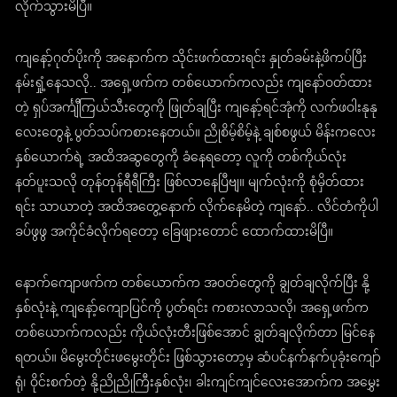
လိုက်သွားမိပြီ။
ကျနော့်ဂုတ်ပိုးကို အနောက်က သိုင်းဖက်ထားရင်း နှုတ်ခမ်းနဲ့ဖိကပ်ပြီး
နမ်းရှုံ့နေသလို.. အရှေ့ဖက်က တစ်ယောက်ကလည်း ကျနော်ဝတ်ထား
တဲ့ ရှပ်အင်္ကျီကြယ်သီးတွေကို ဖြုတ်ချပြီး ကျနော့်ရင်အုံကို လက်ဖဝါးနုနု
လေးတွေနဲ့ ပွတ်သပ်ကစားနေတယ်။ ညိုစိမ့်စိမ့်နဲ့ ချစ်စဖွယ် မိန်းကလေး
နှစ်ယောက်ရဲ့ အထိအဆွတွေကို ခံနေရတော့ လူကို တစ်ကိုယ်လုံး
နတ်ပူးသလို တုန်တုန်ရီရီကြီး ဖြစ်လာနေပြီဗျ။ မျက်လုံးကို စုံမှိတ်ထား
ရင်း သာယာတဲ့ အထိအတွေ့နောက် လိုက်နေမိတဲ့ ကျနော်.. လိင်တံကိုပါ
ခပ်ဖွဖွ အကိုင်ခံလိုက်ရတော့ ခြေဖျားတောင် ထောက်ထားမိပြီ။
နောက်ကျောဖက်က တစ်ယောက်က အဝတ်တွေကို ချွတ်ချလိုက်ပြီး နို့
နှစ်လုံးနဲ့ ကျနော့်ကျောပြင်ကို ပွတ်ရင်း ကစားလာသလို၊ အရှေ့ဖက်က
တစ်ယောက်ကလည်း ကိုယ်လုံးတီးဖြစ်အောင် ချွတ်ချလိုက်တာ မြင်နေ
ရတယ်။ မိမွေးတိုင်းဖမွေးတိုင်း ဖြစ်သွားတော့မှ ဆံပင်နက်နက်ပုခုံးကျော်
ရုံ၊ ဝိုင်းစက်တဲ့ နို့ညိုညိုကြီးနှစ်လုံး၊ ခါးကျင်ကျင်လေးအောက်က အမွှေး