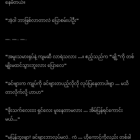
နေမိတယ်။
“အဲ့ဒါ ဘာဖြစ်လာတာလဲ ပြောစမ်းပါဦး”
…. ….. …..
“အမူးသမားရုပ်နဲ့ ကျမဆီ လာရဲသလား …။ ဧည့်သည်က “ချို့”ကို တစ်
မျိုးမထင်သွားဘူးလား ပြောလေ”
“ခင်ဗျားက ကျုပ်ကို ခင်ဗျားတပည့်လိုလို လုပ်ပြနေတာပါဗျာ … မသိ
တာလိုက်လို့ ဟာဟ”
“ဖိုးသက်လေးးးး ရှင်လေး မူးနေတာမလား … အိမ်ပြန်ရင်ကောင်း
မယ်…”
“မပြန်ဘူးဗျာ! ခင်ဗျားဘာလုပ်မလဲ.. ကဲ … ဟိုကောင့်ကိုလည်း တစ်ခါ