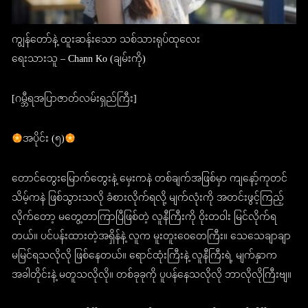
ကျွန်တော်နဲ့ ထူးဆန်းသော သစ်သားရုပ်ထုလေး
ရေးသားသူ – Chann Ko (ချမ်းကို)
[ဂမ္ဘီရအပြာဇာတ်လမ်းရှည်ကြီး]
အပိုင်း (၅)
တောင်တွေးမြောက်တွေးနဲ့ မှေးကနဲ တစ်ချက်အဖြစ်မှာ ကျနော့်ကုတင်
သိမ့်ကနဲ ဖြစ်သွားသလို ခံစားလိုက်ရလို့ မျက်လုံးကို အတင်းဖွင့်ကြည့်
လိုက်တော့ မတွေ့တာကြာပြီဖြစ်တဲ့ လူနီကြီးကို ဝိုးတဝါး မြင်လိုက်ရ
တယ်။ ပင်ပန်းထားတဲ့အရှိန်နဲ့ လူက မူးတူးဝေတေကြီး။ သေသေချာချာ
မမြင်ရသလိုလို ဖြစ်နေတယ်။ ရောင်ထုံးကြီးနဲ့ လူနီကြီးရဲ့ မျက်နှာက
အခါတိုင်းနဲ့ မတူသလိုလို။ တစ်ခုခုကို ပူပန်နေသလိုလို ဘာလိုလိုကြီးဗျ။