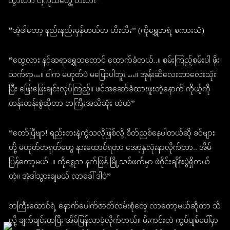
သွားတာ ငါ့ကိုယ်တွေ့ ဟီးဟီး”
“အဲ့ဒါတော့ နည်းနည်းမှန်တယ်ဟ ဟီးဟီး” (ကိုရွှေဘရဲ့ စကားသံ)
“တွေ့လား နင့်ဆရာရွှေဘတောင် ထောက်ခံတယ်..။ စမ်းကြည့်စမ်းပါ ဖိုး
သက်ရာ…။ ငါက မဟုတ်ပဲ မပြောပါဘူး …။ အုန်းဆီလေးဘာလေးသုံး
ပြီး ဖြေးဖြေးချင်းလုပ်ကြည့်။ ဖင်အဆော်ခံထားဖူးတဲ့နောက် ကိုယ့်ကို
တန်းတန်းစွဲဆိုတာ ဘကြီးအသိဆုံး ဟဲဟဲ”
“တော်ပြီဗျာ! ရည်းစားနဲ့ကွဲသလိုဖြစ်လို့ စိတ်ညစ်နေပါတယ်ဆို ခင်ဗျား
တို့ မဟုတ်တရုတ်တွေ နားထောင်ရတာ အော့နှလုံးနာလိုက်တာ.. အိမ်
ပြန်တော့မယ်..။ ကိုရွှေဘ နက်ဖြန် မြို့သစ်ဖက်မှာ ဖဲဝိုင်းချိန်းပွဲရှိတယ်
တဲ့။ အဲ့ဒါသွားချမယ် လာခေါ် ဒါပဲ”
ဘကြီးထောင်ရဲ့ နောက်ပေါက်ဇာတ်လမ်းစုံတွေ လာတော့မယ်ဆိုတာ သိ
လို့ ချက်ချင်းထပြီး အိမ်ပြန်လာခဲ့လိုက်တယ်။ မီးကင်းတဲ ကွပ်ပျစ်ပေါ်မှာ