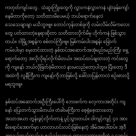
ကတုတ်ကျင်းတွေ.. သံဆူးကြိုးတွေကို လွှားကနဲလွှားကနဲ ပျံဝဲခုန်ကျော်
နေမိတာကိုတော့ သတိထားမိပေမယ့် ဘယ်ရောက်နေလဲ
သေသေချာချာ မသိဘူးဗျ။ တောင်ကုန်းတစ်ခုကို လမ်းလိမ်လိမ်ကလေး
တွေ ပတ်ထားတဲ့နေရာဆိုတာ သတိထားလိုက်မိမှ ဟိုက်ကနဲ ဖြစ်သွား
တယ်။ ဒါမြို့အစွန်က စစ်တပ်ကြီးဗျ။ မြစ်ကမ်းပါးအစွန်း ခြောက်
ကမ်းပါးမှာ မှေးတင်ထားတဲ့ နှစ်ထပ်အဆောက်အအုံမည်းမည်းကြီး ရှေ့
ရောက်တော့ အလိုလိုရပ်လိုက်မိတယ်။ အထပ်ထပ်ချထားတဲ့ ကင်းတွေ
ကို ကျနော် ဘယ်လိုဖြတ်ခဲ့မိတာလဲ နားမလည်တော့ပါဘူး။ ပြီးတော့ ဒီ
အထဲကို လူနီကြီးက ကျနော့်ကိုဘာဖြစ်လို့ ခေါ်လာပြန်တာလဲ စဉ်းစားလို့
မရဘူးဗျ။
နှစ်ထပ်အဆောက်အဦးကြီးပေါ်ကို ဘေးဖက်က လှေကားအတိုင်း ကျ
နော် ပြေးတက်သွားမိတယ်။ တံခါးမကြီးက စေ့ရုံစေ့ထားတော့
အသာအယာ တွန်းဖွင့်လိုက်တာနဲ့ ပွင့်သွားတယ်။ ဝါကျင့်ကျင့် ၄၀ အား
မီးရောင်အောက်မှာ ဟာလာဟင်းလင်းဖြစ်နေတဲ့ အိမ်အပေါ်ထပ်။ အဲ့ဒီ