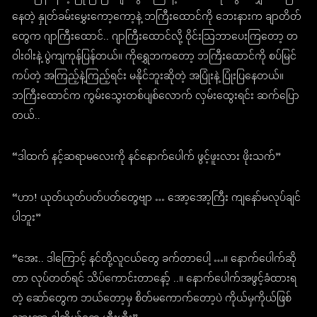
နေတဲ့ နှုတ်ခမ်းမွှေးကော့ကော့နဲ့ ဘကြီးထောင်ကို ဘေးနားက ချာတိတ်
တွေက ဂျာကြီးထောင်.. ဂျာကြီးထောင်လို့ ဝိုင်းသြဘာပေးကြတော့ တ
ဝါးဝါးနဲ့ ပွဲကျကုန်ပြန်တယ်။ ကိုရွှေဘကတော့ ဘကြီးထောင်ကို စပ်မြင်
ကပ်တဲ့ အကြည့်နဲ့ကြည့်ရင်း မနိုင်ဘူးဆိုတဲ့ အပြုံးနဲ့ ပြုံးပြနေတယ်။
ဘကြီးထောင်က ကွမ်းသွေးတစ်ပျစ်လောက် လှမ်းထွေးရင်း ဆက်ပြော
တယ်..
“ဒါထက် နင့်ဆရာမလေးကို နင်နောက်ပေါက် ဖွင့်ဖူးလား ဖိုးသက်”
“ဟာ! ယုတ်ယုတ်ပတ်ပတ်တွေဗျာ … အော့အော့ကြီး ကျနော်မလုပ်ချင်
ပါဘူး”
“အေး.. ဒါကြောင့် နင်တို့လူငယ်တွေ ခက်တာပေါ့ …။ နောက်ပေါက်ဆို
တာ လုပ်တတ်ရင် သိပ်ကောင်းတာနော့် ..။ နောက်ပေါက်အဖွင့်ခံထားရ
တဲ့ ဆော်တွေက ဘယ်တော့မှ စိတ်မကောက်တော့ပဲ ကိုယ်မှကိုယ်ဖြစ်