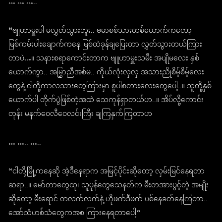
… … …..
“ဗျုဟာမှူးပါ မလွှတ်သွားဘူး.. ဗမာစစ်သားတစ်ယောက်ကတော့
မြစ်ကမ်းပါးချောက်ကနေ မြစ်ထဲခုန်ချပြေးတာ လွှတ်သွားတယ်ကြား
တာပဲ…။ သနားစရာကောင်းတာက ဗျူဟာမှူးသမီး အပျိုမလေး နှစ်
ယောက်ကွာ.. အမြွှာညီအစ်မ.. ကိုယ်လုံးလှလှ အသားညိုစိမ့်စိမ့်လေး
တွေနဲ့ ငါတို့ကာလသားတွေကြားမှာ စူပါစတားလေးတွေပေါ့..။ သူတို့နှစ်
ယောက်ပါ တိုက်ပွဲဖြစ်တဲ့အထဲ သေကုန်ရှာတယ်ဟ..။ အိပ်လို့ကောင်း
တုန်း မနက်ဝေလီဝေလင်းကြီး ချကြနှက်ကြတာဟ
… ….. …..
“ငါတို့မြို့ကနေဆို အဲ့ဒီနေရာက အမြင့်ပိုင်းဆိုတော့ လှမ်းမြင်နေရတာ
ဆရာ..။ မော်တာတွေထု၊ သူပုန်တွေသေနတ်က မီးတအားပွင့်တဲ့ အမျိုး
ဆိုတော့ မီးရောင် တလက်လက်နဲ့ ဟိုဖက်ဒီဖက် ပစ်နေခတ်နေကြတာ..
အော်သံဟစ်သံတွေကအစ ကြားနေရတာပေါ့”