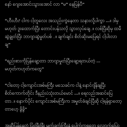
နော် ဂျေးအောင်းသွားအောင် လာ “မ” နေပြန်ပီ”
“ဟီးဟီး! ငါက ငါ့တူလေး အသည်းကွဲနေတာ သနားလို့ပါကွာ …။ ဒါမှ
မဟုတ် ဒူးထောက်ပြီး တောင်းပန်သလို သွားလုပ်ချေ..။ လစ်ပြီဆိုမှ ထမီ
ဆွဲချွတ်ပြီး ဘာဂျာဆွဲမှုတ်ပစ် ..။ ချက်ချင်း စိတ်ဆိုးမပြေရင် ငါ့ပါးလာ
ချ”
“ရည်းစားကိုပြန်ချော့တာ ဘာဂျာမှုတ်ပြီးချော့ရတယ်တဲ့ …
မဟုတ်ကဟုတ်ကတွေ”
“ငါတော့ ငါ့ကျောင်းအစ်မကြီး မသေခင်က ငါနဲ့ နောင်ဂျိန်ချပြီး
စိတ်ကောက်တိုင်း ဒီနည်းပဲသုံးတယ်မောင် …။ ရေလည်အဆင်ပြေ
တာ..။ နောက်ပိုင်း ကျောင်းအစ်မကြီးက အမှုတ်ခံချင်ပြီဆို ငါ့ရန်ရှာတော့
တာဟေ့ ခွိခွိ”
အဆီပြန်နေတဲ့ ပြုံးဖြီးဖြီး မျက်ခွက်ကြီးနဲ့ ပေါက်ကရတွေ လျှောက်ပြော