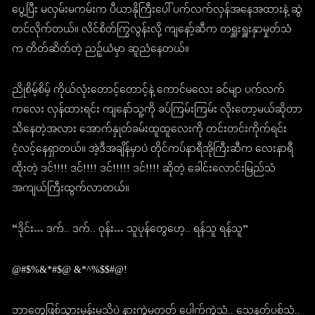
ပွေ့ပြီး မလှမ်းမကမ်းက ပီယာနိုကြီးပေါ် ပက်လက်လှန်အနေအထားနဲ့ ဆွဲ
တင်လိုက်တယ်။ လိင်စိတ်ကြွလွန်းလို့ ကျနော့်ဆီက တရှူးရှူးနှာမှုတ်သံ
က တိတ်ဆိတ်တဲ့ ညဉ့်ယံမှာ ဆူညံနေတယ်။
ညိုစိမ့်စိမ့် ကိုယ်လုံးတောင့်တောင့်နဲ့ ကောင်မလေး ခင်မျာ ပက်လက်
ကလေး လှန်ထားရင်း ကျနော်သူ့ကို ခပ်ကြမ်းကြမ်း လိုးတော့မယ်ဆိုတာ
သိနေတဲ့အလား အောက်နှုတ်ခမ်းထူထူလေးကို တင်းတင်းကိုက်ရင်း
ငံ့လင့်နေရှာတယ်။ အဲ့ဒီအချိန်မှာပဲ တိုင်ကပ်နာရီအိုကြီးဆီက လေးနာရီ
ထိုးတဲ့ ဒင်!!!! ဒင်!!!! ဒင်!!!!! ဒင်!!!! ဆိုတဲ့ ခေါင်းလောင်းမြည်သံ
အကျယ်ကြီးထွက်လာတယ်။
“ဒိုင်း… ဒက်.. ဒက်.. ဝုန်း… သူပုန်တွေဟေ့.. ရန်သူ ရန်သူ”
@#$%&*#$@ &*^%$$#@!
ဘာတွေဖြစ်သွားမှန်းမသိပဲ နားကွဲမတတ် ပေါက်ကွဲသံ.. သေနတ်ပစ်သံ..