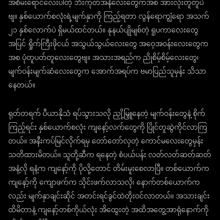
အစိမ်းရောင်လေးပါတဲ့ ဘီးကုတ်အနီလေးတွေကအစ အားလုံးတူတူပဲ
ဗျ။ နှစ်ယောက်စလုံးရဲ့မျက်နှာကို ကြည့်ရတာ လွန်ရောကျွံရော အသက်
၂၁ နှစ်လောက်ပဲ ရှိမယ်ထင်တယ်။ နုနယ်ပျိုမျစ်တဲ့ ရူပကာလေးတွေ
အပြင် ရှိုက်ကြီးဖိုငယ် အသွယ်သွယ်လေးတွေ အဝေ့အဝန်းလေးတွေက
အစ ပုံတူပတ်တူလေးတွေဗျ။ အသားအရည်က ညိုစိမ့်စိမ့်လေးတွေ၊
မျက်ဝန်းမျက်ဆံလေးတွေက အောက်အရပ်က ဗမာပြည်သူမှန်း သိသာ
နေတယ်။
ရုတ်တရက် ပီယာနိုသံ ရပ်သွားသလို ညှို့မြှူနေတဲ့ မျက်ဝန်းတွေနဲ့ စိုက်
ကြည့်ရင်း နှစ်ယောက်စလုံး ကျနော့်လက်တွေကို ပြိုင်တူဆွဲကိုင်လာကြ
တယ်။ အနီးကပ်မြင်လိုက်ရမှ တော်တော်လှတဲ့ ကောင်မလေးတွေမှန်း
သတိထားမိတယ်။ သူတို့ဆီက ရနေတဲ့ စံပယ်ပန်း လတ်လတ်ဆတ်ဆတ်
အနံ့လို ရနံ့က ကျနော့်ကို ပိုလို့တောင် တိမ်းမူးစေလာပြီ။ တစ်ယောက်က
ကျနော့်ကို ကျောဖက်က သိုင်းဖက်လာသလို၊ နောက်တစ်ယောက်က
လည်း မျက်နှာချင်းဆိုင် အတင်းရင်ခွင်ထဲတိုးဝင်လာတယ်။ အသားချင်း
ထိမိတာနဲ့ ကျနော့်တစ်ကိုယ်လုံး အိထွေးတဲ့ အထိအတွေ့အာရုံနောက်ကို