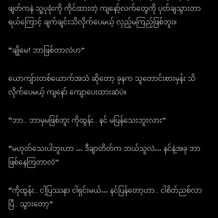
ဖျတ်ကနဲ သူ့ပုခုံးကို ကိုင်ထားတဲ့ ကျနော့်လက်တွေကို ပုတ်ချသွားတာ
ရယ်ကြောင့် ချက်ချင်းသိလိုက်ပေမယ့် လှည့်မကြည့်ဖြစ်ဘူး။
“ချိုမေ! ဘာဖြစ်တာလဲဟ”
ယောကျ်ားတစ်ယောက်အသံ ဆိုတော့ ခုနက သူတောင်းစားမှန်း သိ
လိုက်ပေမယ့် ကျနော် ကျောပေးထားဆဲပဲ။
“ဘာ.. ဘာမှမဖြစ်ဘူး ကိုထွန်း.. နင် မပြန်သေးဘူးလား”
“မဟုတ်သေးပါဘူးဟာ … ဒီချာတိတ်က ဘယ်သူလဲ… နင်နဲ့အခု ဘာ
ဖြစ်နေကြတာလဲ”
“ကိုထွန်း.. ငါ့ပြဿနာ ငါရှင်းမယ်… နင်ပြန်တော့ဟာ.. ငါစိတ်ညစ်လာ
ပြီ.. သွားတော့”