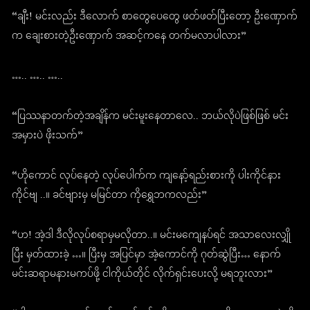
“ချီး! မင်းလည်း ဒီလောက် စာတွေပေတွေ ဖတ်ဖတ်ပြီးတော့ ဦးဏှောက်
က ချေးစားတဲ့ဦးဏှောက် အဆင့်ကနေ တက်မလာပါလား”
….. ….. …..
“ပြဿနာတက်တဲ့အချိန်က မင်းမူးနေတာလေ.. ဘယ်လိုပဲဖြစ်ဖြစ် မင်း
အမှားပဲ ဖိုးသက်”
“ဟိုကောင် လုပ်နေတဲ့ လုပ်ပေါက်က ကျနော့်ရည်းစားကို ပါးကိုင်နား
ကိုင်ဗျ ..။ ခင်ဗျားမှ မမြင်တာ ကိုရွှေဘကလည်း”
“ဟ! အဲ့ဒါ ဒီလိုလုပ်စရာမှမလိုတာ..။ မင်းမကျေနပ်ရင် အသာလေးလျှို
ပြီး မှတ်ထားခဲ့ …။ ပြီးမှ အပြင်မှာ အဲ့ကောင်ကို ဂုတ်ဆွဲပြီး… နောက်
မင်းဆရာမနားမကပ်ဖို့ ငါကိုယ်တိုင် လိုက်ရှင်းပေးလို့ မရဘူးလား”