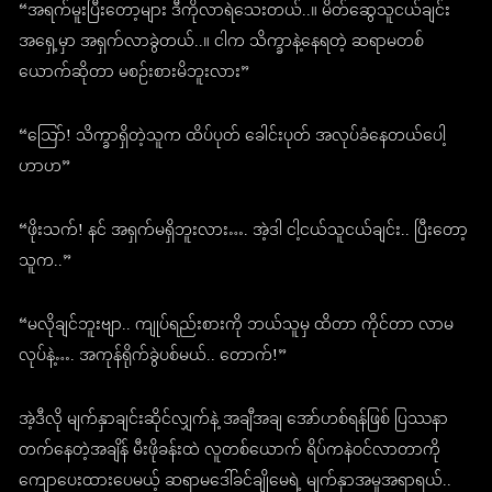
“အရက်မူးပြီးတော့များ ဒီကိုလာရဲသေးတယ်..။ မိတ်ဆွေသူငယ်ချင်း
အရှေ့မှာ အရှက်လာခွဲတယ်..။ ငါက သိက္ခာနဲ့နေရတဲ့ ဆရာမတစ်
ယောက်ဆိုတာ မစဉ်းစားမိဘူးလား”
“သြော်! သိက္ခာရှိတဲ့သူက ထိပ်ပုတ် ခေါင်းပုတ် အလုပ်ခံနေတယ်ပေါ့
ဟာဟ”
“ဖိုးသက်! နင် အရှက်မရှိဘူးလား…. အဲ့ဒါ ငါ့ငယ်သူငယ်ချင်း.. ပြီးတော့
သူက..”
“မလိုချင်ဘူးဗျာ.. ကျုပ်ရည်းစားကို ဘယ်သူမှ ထိတာ ကိုင်တာ လာမ
လုပ်နဲ့…. အကုန်ရိုက်ခွဲပစ်မယ်.. တောက်!”
အဲ့ဒီလို မျက်နှာချင်းဆိုင်လျှက်နဲ့ အချီအချ အော်ဟစ်ရန်ဖြစ် ပြဿနာ
တက်နေတဲ့အချိန် မီးဖိုခန်းထဲ လူတစ်ယောက် ရိပ်ကနဲဝင်လာတာကို
ကျောပေးထားပေမယ့် ဆရာမဒေါ်ခင်ချိုမေရဲ့ မျက်နှာအမူအရာရယ်..