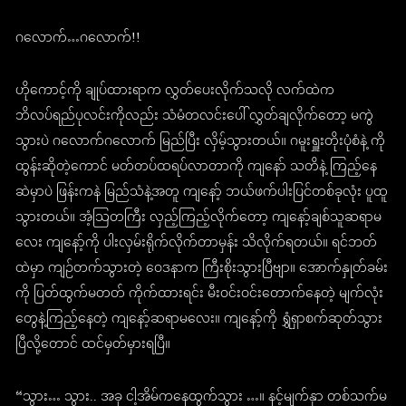
ဂလောက်…ဂလောက်!!
ဟိုကောင့်ကို ချုပ်ထားရာက လွှတ်ပေးလိုက်သလို လက်ထဲက
ဘိလပ်ရည်ပုလင်းကိုလည်း သံမံတလင်းပေါ် လွှတ်ချလိုက်တော့ မကွဲ
သွားပဲ ဂလောက်ဂလောက် မြည်ပြီး လှိမ့်သွားတယ်။ ဂမူးရှူးတိုးပုံစံနဲ့ ကို
ထွန်းဆိုတဲ့ကောင် မတ်တပ်ထရပ်လာတာကို ကျနော် သတိနဲ့ ကြည့်နေ
ဆဲမှာပဲ ဖြန်းကနဲ မြည်သံနဲ့အတူ ကျနော့် ဘယ်ဖက်ပါးပြင်တစ်ခုလုံး ပူထူ
သွားတယ်။ အံ့သြတကြီး လှည့်ကြည့်လိုက်တော့ ကျနော့်ချစ်သူဆရာမ
လေး ကျနော့်ကို ပါးလှမ်းရိုက်လိုက်တာမှန်း သိလိုက်ရတယ်။ ရင်ဘတ်
ထဲမှာ ကျဉ်တက်သွားတဲ့ ဝေဒနာက ကြီးစိုးသွားပြီဗျာ။ အောက်နှုတ်ခမ်း
ကို ပြတ်ထွက်မတတ် ကိုက်ထားရင်း မီးဝင်းဝင်းတောက်နေတဲ့ မျက်လုံး
တွေနဲ့ကြည့်နေတဲ့ ကျနော့်ဆရာမလေး။ ကျနော့်ကို ရွှံရှာစက်ဆုတ်သွား
ပြီလို့တောင် ထင်မှတ်မှားရပြီ။
“သွား… သွား.. အခု ငါ့အိမ်ကနေထွက်သွား …။ နင့်မျက်နှာ တစ်သက်မ