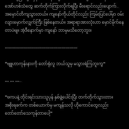
အော်ဟစ်သံတွေ ဆက်တိုက်ကြားလိုက်ရပြီး မီးရောင်လည်းပျောက်..
အမှောင်တိကျသွားတယ်။ ကျနော်ကိုယ်တိုင်လည်း ကြမ်းပြင်ပေါ်မှာ ဝမ်း
လျားမှောက်လျှက်ကြီး ဖြစ်နေတယ်။ အရာရာအားလုံးဟာ မှောင်မိုက်နေ
တာပဲဗျ။ အဲ့ဒီနောက်မှာ ကျနော် ဘာမှမသိတော့ဘူး။
………………………………………………
“ဗျူဟာကုန်းနားကို တော်ရုံလူ ဘယ်သူမှ မသွားရဲကြဘူးကွ”
… … …..
“ဗကပနဲ့ တိုင်းရင်းသားသူပုန် နှစ်ဖွဲ့ပေါင်းပြီး တက်တိုက်သွားတာ။
အစိုးရဖက်က တစ်ယောက်မှ မကျန်သလို ဟိုကောင်တွေလည်း
တော်တော်သေကုန်တာပေါ့”