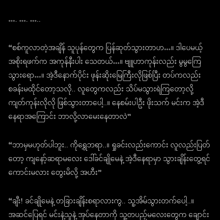
…. …. …..
“စစ်ကူလာတဲ့အချိန် သူပုန်တွေက ပြန်ဆုတ်သွားတာဟ…။ ဒါပေမယ့်
အစိုးရဖက်က အကုန်နီးပါး သေတယ်…။ ဗျူဟာကုန်းလည်း မွမွကြေ
သွားရော…။ အဲ့ဒီနောက်ပိုင်း ဖုန်းဆိုးမြေကြီးလိုဖြစ်ပြီး တပ်ကလည်း
စခန်းမထိုင်တော့သလို.. လူတွေကလည်း သိပ်မသွားရဲကြတော့လို့
ကျတ်ကုန်းလိုလို ဖြစ်သွားတာပေါ့..။ နေစမ်းပါဦး ဖိုးသက် မင်းက အဲ့ဒီ
နေရာအကြောင်း ဘာလို့လာမေးနေတာလဲ”
“ဘာမှမဟုတ်ပါဘူး.. ကိုရွှေဘရာ..။ ရှုခင်းလည်းကောင်း လူလည်းပြတ်
တော့ ကျနော့်ဆရာမလေး ဒေါ်ခင်ချိုမေနဲ့ အဲ့ဒီနေရာမှာ သွားချိန်းတွေ့ရင်
ကောင်းမလား တွေးမိလို့ အဟီး”
“ချီး! ခင်ချိုမေနဲ့ တခြားချိန်းစရာလားကွ.. သူ့အိမ်သွားတက်ပေါ့..။
အဆင်ပြေရင် မင်းနဲ့သူနဲ့ အုပ်နေတာကို သူ့တပည့်မလေးတွေက ချောင်း