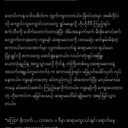
ထောင်းကနဲ ဒေါသစိတ်က ထွက်ကျလာတယ်။ ခြံဝင်းထဲမှာ အခါတိုင်း
လို ကျောင်းသူကျောင်းသားတွေ ရှုပ်မနေလို့ ဟိုဟိုဒီဒီ ကြည့်ရင်း
စက်ဘီးကို ဒေါက်ထောက်ထားခဲ့ပြီး အိမ်အနောက်ဖက် မီးဖိုဆောင်ဖက်
လျှောက်လာခဲ့တော့ ကျနော် ဆရာမလေးကို ပထမဆုံး ဖက်နမ်းမိခဲ့တဲ့
စကားပင်လေးအောက်မှာ လူတစ်ယောက်နဲ့ ဆရာမလေး ရယ်မော
ပြုံးရွှင်လို့ စကားတွေ ဖောင်ဖွဲ့နေတယ်။ လယ်ဂတုံးရှပ်အဖြူ၊
ယောလုံချည်နဲ့ အလှူသွားမလို ဂိုက်နဲ့ ဘဲကြီးတစ်ပွေ (ဆရာမလေးနဲ့
အသက်အရွယ်တူလောက်) က စကားပြောရင်း ခြေပုတ်ခေါင်းပုတ် လုပ်
နေတယ်။ ကျနော်ကတော့ ခပ်တည်တည် ခါးထောက်ပြီး မလှမ်းမကမ်း
ကနေ ခပ်စောင်းစောင်း ကြည့်နေလိုက်တယ်။ ကျနော့်ကို ကျောပေးထား
တဲ့ ဟိုကောင်က မမြင်ပေမယ့် ဆရာမဒေါ်ခင်ချိုမေက အရင်မြင်သွား
တယ်။
“သြော! ဖိုးသက် … လာလေ..။ ဒီမှာ ဆရာမသူငယ်ချင်း ရောက်နေ