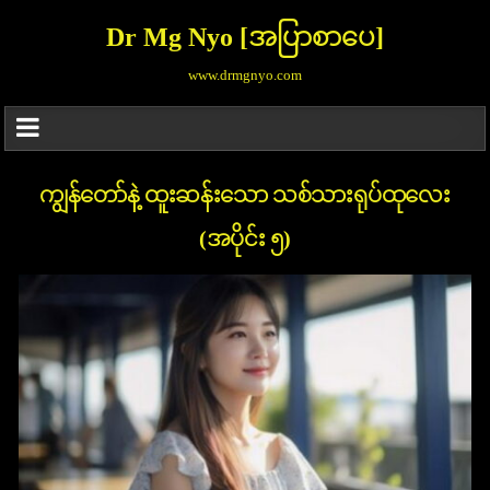
Dr Mg Nyo [အပြာစာပေ]
www.drmgnyo.com
ကျွန်တော်နဲ့ ထူးဆန်းသော သစ်သားရုပ်ထုလေး
(အပိုင်း ၅)