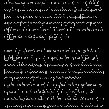
နက်နက်တွေဖုံးထားတဲ့ အဖုတ်.. ကားဆင်းသွားတဲ့ တင်ပဆုံအိအိကြီး
တွေကို ကျနော် သေသေချာချာ ကြည့်နေမိတယ်။ ခွိကနဲ တစ်ချက်ရယ်
ပြရင်း.. ကျနော့်အောက်က ဘောင်းဘီတိုကို ချွတ်ချနေပြန်တယ်။ မီး
ရောင် ဝါကျင့်ကျင့်အောက်မှာ ဖြောင်းကနဲ ထွက်ကျလာတဲ့ ကျနော့်လိင်
တံကြီးကလည်း မာတောင့်တောင့် ဖြစ်နေတဲ့အပြင် အစာငတ်နေတဲ့ ငန်း
မြွေကြီးတစ်ကောင်လို တစ်ရမ်းရမ်းဖြစ်လို့ပေါ့။
အနောက်မှာ ရပ်နေတဲ့ ကောင်မလေးက ကျနော့်ကျောတွေကို နို့နဲ့ ခပ်
ကြမ်းကြမ်း ကပ်ပွတ်နေသလို.. ကျနော့်ဂုတ်ပိုးတွေ လက်ပြင်တွေကို
နှုတ်ခမ်းအိအိလေးနဲ့ လျှောက်နမ်းနေတော့ လူကို တစ်ကိုယ်လုံး တရွရွ
ဖြစ်လာနေပြီ။ ဒီကြားထဲ အရှေ့ ကတစ်ယောက်ကလည်း တောင်မတ်နေ
တဲ့ ကျနော့်လိင်တံကြီးကို ပယ်ပယ်နယ်နယ် ဆုပ်ကိုင်ရင်း
ရှေ့တိုးနောက်ဆုတ် ကစားလိုက်၊ ကျနော့်ရင်အုံကို သွားစွယ်လေးတွေနဲ့
မနာအောင် တဆတ်ဆတ်လိုက်ကိုက်လိုက် လုပ်နေပြန်တော့ လိင်
ဆက်ဆံချင်တဲ့ စိတ်က ပေါက်ကွဲခါနီး မီးတောင်တစ်ခုလိုပဲ။ ဘယ်လိုမှ မ
ခံနိုင်တော့တဲ့အဆုံး ကျနော့်ရင်ခွင်ထဲက ကောင်မလေးကို ဆတ်ကနဲ ဆွဲ