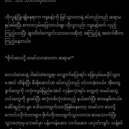
တာ.. သား ဘာလာလုပ်တာလဲ”
ဟိုလူနဲ့ပြုံးချိုနေရာက ကျနော့်ကို မြင်သွားတာနဲ့ ခပ်တည်တည် ဆရာမ
ရုပ်ဖမ်းပြီး စကားလှမ်းပြောတယ်ဗျ။ ဟိုလူလည်း ကျနော့်ဖက် လှည့်
ကြည့်လာပြီး ချာတိတ်ကျောင်းသားလေးဆိုတဲ့ အကြည့်နဲ့ အထက်စီးက
ကြည့်နေတယ်။
“ဗိုက်ဆာလို့ ထမင်းလာစားတာ ဆရာမ!”
လေသံမာမာနဲ့ ပါးစပ်ထဲတွေ့ရာ လျှောက်ပြောရင်း ခြေလှမ်းမယိုင်သွား
အောင် ထိန်းပြီး မီးဖိုဆောင်ထဲ ခပ်တည်တည် ဝင်လာခဲ့တယ်။ အိုးတွေ
ခွက်တွေကို ဂလုံဂလွမ်မြည်အောင် လှန်လှောရင်း တွေ့တဲ့ ထမင်းတွေ
ဟင်းတွေကို ခူးခပ်ပြီး ဇလုံတစ်လုံးထဲထည့် နယ်ဖတ်ပြီး စားနေမိတယ်။
ခေါင်ရည်က မူး၊ ဒေါသကထွက်သလိုဖြစ်နေတော့ ထမင်းက စားလို့
ကောင်းလိုက်တာဗျာ။ ဗိုက်ကိုကားထွက်သွားတာပဲ။ စားသောက်ပြီး
သွားတော့မှ ဘေစင်မှာ ပန်းကန်ဆေး၊ လက်ဆေး၊ ပလုတ်ကျင်း သန့်စင်