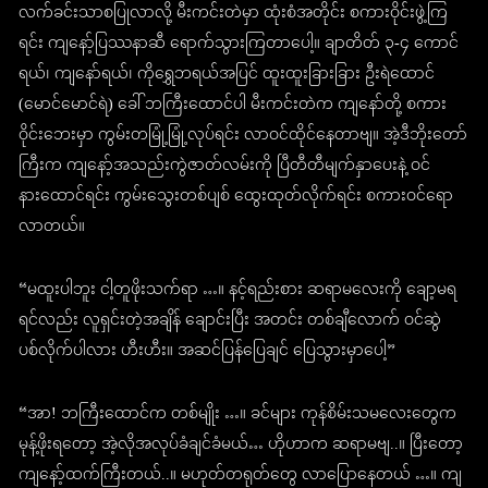
လက်ခင်းသာစပြုလာလို့ မီးကင်းတဲမှာ ထုံးစံအတိုင်း စကားဝိုင်းဖွဲ့ကြ
ရင်း ကျနော့်ပြဿနာဆီ ရောက်သွားကြတာပေါ့။ ချာတိတ် ၃-၄ ကောင်
ရယ်၊ ကျနော်ရယ်၊ ကိုရွှေဘရယ်အပြင် ထူးထူးခြားခြား ဦးရဲထောင်
(မောင်မောင်ရဲ) ခေါ် ဘကြီးထောင်ပါ မီးကင်းတဲက ကျနော်တို့ စကား
ဝိုင်းဘေးမှာ ကွမ်းတမြုံ့မြုံ့လုပ်ရင်း လာဝင်ထိုင်နေတာဗျ။ အဲ့ဒီဘိုးတော်
ကြီးက ကျနော့်အသည်းကွဲဇာတ်လမ်းကို ပြီတီတီမျက်နှာပေးနဲ့ ဝင်
နားထောင်ရင်း ကွမ်းသွေးတစ်ပျစ် ထွေးထုတ်လိုက်ရင်း စကားဝင်ရော
လာတယ်။
“မထူးပါဘူး ငါ့တူဖိုးသက်ရာ …။ နင့်ရည်းစား ဆရာမလေးကို ချော့မရ
ရင်လည်း လူရှင်းတဲ့အချိန် ချောင်းပြီး အတင်း တစ်ချီလောက် ဝင်ဆွဲ
ပစ်လိုက်ပါလား ဟီးဟီး။ အဆင်ပြန်ပြေချင် ပြေသွားမှာပေါ့”
“အာ! ဘကြီးထောင်က တစ်မျိုး …။ ခင်များ ကုန်စိမ်းသမလေးတွေက
မုန့်ဖိုးရတော့ အဲ့လိုအလုပ်ခံချင်ခံမယ်… ဟိုဟာက ဆရာမဗျ..။ ပြီးတော့
ကျနော့်ထက်ကြီးတယ်..။ မဟုတ်တရုတ်တွေ လာပြောနေတယ် …။ ကျ