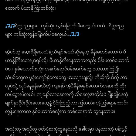
အလယ်တည့်တည့်မှာ ဧည့်ခန်းတွေမှာ ထားလေ့ထားထရှိတဲ့ ၃ ချောင်း
ထောက် ပီယာနိုကြီးတစ်လုံး။
စိတ္တဇညများ.. ကုန်ဆုံး လွန်မြှောက်ပါစေကွယ်ဟယ်.. စိတ္တဇည
များ ကုန်ဆုံးလွန်မြှောက်ပါစေကွယ်..
ဆွဲငင်တဲ့ ဆွေးရီရီလေသံနဲ့ သီချင်းအော်ဆိုနေတဲ့ မိန်းမတစ်ယောက် ပီ
ယာနိုကြီးဘေးမှာရပ်လို့။ ပီယာနိုတီးနေတာကလည်း မိန်းမတစ်ယောက်
ပဲဗျ။ နှစ်ယောက်စလုံး အနက်ရောင်ဝမ်းဆက်တွေ ဝတ်ထားကြပြီး
ဆံပင်တွေက ပုခုံးကျော်ရုံလေးတွေ ဖားလျားချလို့။ ကိုယ့်ကိုယ်ကို ဘာ
လုပ်လို့ လုပ်နေမှန်းမသိတဲ့ ကျနော် အဲ့ဒီမိန်းမနှစ်ယောက်အနားကို တိုး
ကပ်သွားမိတယ်။ ကျနော်လာနေတာကို သိနေတဲ့အတိုင်းပဲ ပြုံးချိုနေတဲ့
မျက်နှာဝိုင်းဝိုင်းလေးတွေနဲ့ ဝိုင်းကြည့်လာကြတယ်။ အံ့သြစရာကောင်း
လွန်းနေတာက နှစ်ယောက်စလုံးက တစ်ထေရာထဲ တူနေတာပဲ။
အလုံးတူ အရပ်တူ ဝတ်ပုံစားပုံတူနေသလို ခေါင်းမှာ ပန်ထားတဲ့ ပန်းပွင့်