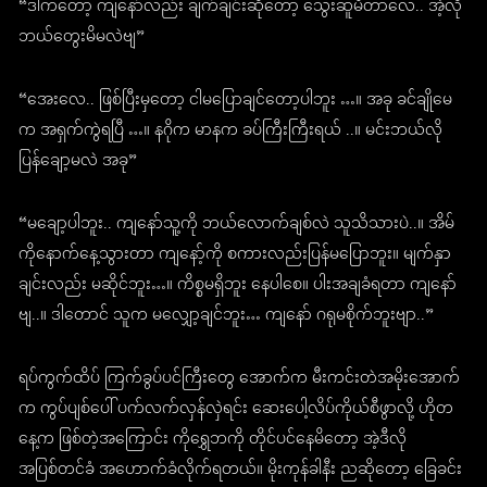
“ဒါကတော့ ကျနော်လည်း ချက်ချင်းဆိုတော့ သွေးဆူမိတာလေ.. အဲ့လို
ဘယ်တွေးမိမလဲဗျ”
“အေးလေ.. ဖြစ်ပြီးမှတော့ ငါမပြောချင်တော့ပါဘူး …။ အခု ခင်ချိုမေ
က အရှက်ကွဲရပြီ …။ နဂိုက မာနက ခပ်ကြီးကြီးရယ် ..။ မင်းဘယ်လို
ပြန်ချော့မလဲ အခု”
“မချော့ပါဘူး.. ကျနော်သူ့ကို ဘယ်လောက်ချစ်လဲ သူသိသားပဲ..။ အိမ်
ကိုနောက်နေ့သွားတာ ကျနော့်ကို စကားလည်းပြန်မပြောဘူး။ မျက်နှာ
ချင်းလည်း မဆိုင်ဘူး…။ ကိစ္စမရှိဘူး နေပါစေ။ ပါးအချခံရတာ ကျနော်
ဗျ..။ ဒါတောင် သူက မလျှော့ချင်ဘူး… ကျနော် ဂရုမစိုက်ဘူးဗျာ..”
ရပ်ကွက်ထိပ် ကြက်ခွပ်ပင်ကြီးတွေ အောက်က မီးကင်းတဲအမိုးအောက်
က ကွပ်ပျစ်ပေါ် ပက်လက်လှန်လှဲရင်း ဆေးပေါ့လိပ်ကိုယ်စီဖွာလို့ ဟိုတ
နေ့က ဖြစ်တဲ့အကြောင်း ကိုရွှေဘကို တိုင်ပင်နေမိတော့ အဲ့ဒီလို
အပြစ်တင်ခံ အဟောက်ခံလိုက်ရတယ်။ မိုးကုန်ခါနီး ညဆိုတော့ ခြေခင်း