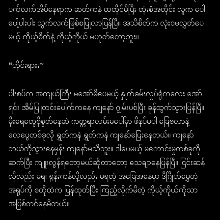
ပက်လက်အိပ်နေရာက ဆတ်ကနဲ ထထိုင်မိပြီး ထုံးစံအတိုင်း လူက ပေါ့
ပေါ့ပါးပါး သွက်လက်ဖြစ်စပြုလာပြန်ပြီ။ အသိစိတ်က လုံး၀မလွှတ်ပေ
မယ့် ကိုယ့်စိတ်နဲ့ ကိုယ့်ကိုယ် မဟုတ်တော့ဘူး။
“ဟိုင်းရားး”
ပါးစပ်က အကျယ်ကြီး မအော်မိပေမယ့် နှုတ်ခမ်းလှုပ်ရုံကလေး အော်
ရင်း အိမ်ပြူတင်းပေါက်ကနေ ကျနော် ဂျွမ်းပစ်ပြီး ခုန်ထွက်သွားပြန်ပြီ။
မိုးရေတွေစိုစွတ်နေဆဲ ကတ္တရာလမ်းမပေါ်မှာ ဖိနပ်မပါ ခြေဗလာနဲ့
လေပွေတစ်ခုလို ရွှတ်ကနဲ ရွှတ်ကနဲ ကျနော်ပြေးနေတယ်။ ကျနော်
ဘယ်ကိုသွားနေမှန်း ကျနော်မသိဘူး။ ဒါပေမယ့် မကောင်းမှုတစ်ခုကို
ဆက်ပြီး ကျူးလွန်ရတော့မယ်ဆိုတာတော့ သေချာနေပြန်ပြီ။ ငြင်းဆန်
လို့လည်း မရ၊ ရုန်းကန်လို့လည်း မရတဲ့ အခြေအနေမှာ ဒီဂြိုဟ်မွှေတဲ့
အရုပ်ကို စတိုထဲက ပြန်ထုတ်ပြီး ကြည့်လိုက်မိတဲ့ ကိုယ့်ကိုယ်ကိုသာ
အပြစ်တင်နေမိတယ်။