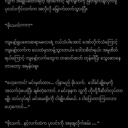
လျှက် အချုပ်ခံထားရတဲ့ အဲ့ဒီကောင့် မျက်ခွက်ကို ဖြတ်ရိုက်ချလိုက်ဖို့
ပုလင်းကိုင်လက်က အလိုလို မြှောက်တက်သွားပြီ။
“ဖိုးသက်!!!!!!!”
ကျနော့်ရူပဗေဒဆရာမလေးရဲ့ ငယ်သံပါအောင် အော်လိုက်သံကြောင့်
ကျနော့်လက်က လေထဲမှာတန့်သွားတယ်။ ဒေါသစိတ်ရယ်၊ အမူးစိတ်
ရယ်ကြောင့် ကျနော့်လက်တွေက တဆတ်ဆတ် တုန်ခါပြီး သွေးဆာနေ
တာတော့ အမှန်ပဲဗျ။
“ဟေ့ကောင်! မင်းမှတ်ထား… ငါ့နာမည် ဖိုးသက်.. ဒေါ်ခင်ချိုမေ့ကို
အသက်ပုံပေးပြီး ချစ်တဲ့ကောင်..။ မင်းခုနက သူ့ကို ဟိုတို့ဒီဆိတ်လုပ်တာ
မျိုး ထပ်လုပ်ရင် မင်းမေးရိုးကို ငါချိုးပစ်မယ်..။ ငါပြောတာကြားလား
ဟေ့ကောင်…”
“ဖိုးသက်.. နင့်လက်ထဲက ပုလင်းကို အခုချလိုက်စမ်း ….”