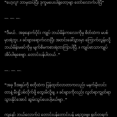
“ဟေ့လူ! ဘာမှထပ်ပြီး ဒုက္ခမပေးပါနဲ့တော့ဗျာ တော်လောက်ပါပြီ”
…. …. ….
“ဒီမယ်.. အခုနောက်ပိုင်း ကျုပ် ဘယ်မိန်းကလေးကိုမှ စိတ်ထဲက မပစ်
မှားရဲဘူး..။ ခင်ဗျားရောက်လာပြီး အတင်းခေါ်သွားမှာ ကြောက်လွန်းလို့
ဘယ်မိန်းမဖင်ကိုမှ မျက်စိမကစားရဲတာကြာပါပြီ..။ ကျုပ်ဖာသာကျုပ်
အိပ်ပါရစေဗျာ..တောင်းပန်ပါတယ်..”
….. …. ….
“အခု ဒီအရုပ်ကို စတိုထဲက ပြန်ထုတ်လာတာကလည်း မနက်မိုးလင်း
တာနဲ့ မီးရှို့ပစ်လိုက်ဖို့ တွေးမိလို့ဗျ..။ ခင်ဗျားကိုလည်း လွတ်ရာကျွတ်ရာ
သွားနိုင်အောင် ဆွမ်းသွပ်ပေးပါ့မယ်ဗျာ..”
ကျနော် ဘယ်လောက်ပဲ တောင်းပန်တောင်းပန် မရဘူးဗျ။ ရုတ်တရက်