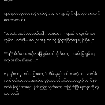
တွေပါ”
မျက်ရည်တွေရစ်ဝဲနေတဲ့ မျက်လုံးတွေက ကျနော့်ကို မကြည့်ပဲ အဝေးကို
ငေးထားတယ်။
“ဘာလဲ.. နောင်တရတယ်ပေါ့ .. ဟားဟား .. ကျနော်က လူရမ်းကား
လူမိုက် ဟုတ်ပါ့… ခင်ဗျား အခု အားကိုးရှိသွားပြီကိုးဗျ ပြောပြီပေါ့”
“”ချို” စိတ်တအားတိုလာပြီ ရှင်တော်လိုက်တော့ .. ထပ်ပြောရှင် ကျ
မကို အဆိုးမဆိုနဲ့နော်…”
ကျနော်ဘာမှ ထပ်မပြောတော့ပဲ အိမ်နေရင်းဝတ်ထားတဲ့ ဘလောက်စ်
လက်ပြတ်ကလေးအောက်က ပုခုံးသားဝင်းဝင်းလေးတွေကို လက်နှစ်
ဖက်နဲ့ စုံကိုင်ထားရင်း စိုက်ကြည့်လိုက်တော့ အံကြိတ်ပြီး မျက်နှာကို လွှဲ
ထားတယ်။