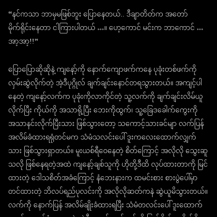
“နင်ကသာ ဘာမှမဖြစ်ဘူး ပြောနေတယ်.. ဒီချာတိတ်က အတော်
မိုက်ရိုင်းနေတာ ငါကြားပါတယ် …။ ဟေ့ကောင် မင်းက ဘာကောင် …
အာ့အာ့!!”
ပြောပြောဆိုဆိုနဲ့ ကျနော့်ကို နောက်ကျောဖက်ကနေ ပုခုံးတစ်ဖက်ကို
လှမ်းဆွဲလိုက်တဲ့ အဲ့ဒီပုဂ္ဂိုလ် ချက်ချင်းနောင်တရသွားတယ်။ အကျင့်ပါ
နေတဲ့ ကျနော့်လက်က ပုခုံးကိုလာကိုင်တဲ့ သူ့လက်ကို ချက်ချင်းလိမ်ယူ
လိုက်ပြီး ကိုယ်ကို အသာရို့ပြီး ဘေးကိုထွက်၊ သူ့ခြေဒခေါက်ကွေးကို
အသာနင်းလိုက်ပြီးသား ဖြစ်သွားတော့ သကောင့်သားခင်မျာ လက်ပြန်
အလိမ်ခံထားရရုံတင်မက သံမံသလင်းပေါ် ဒူးကလေးထောက်လျှက်
သား ဖြစ်သွားရှာတယ်။ မူးယစ်ရီဝေနေတဲ့ စိတ်ကြောင့် အလိုလို သွေးဆူ
သလို ဖြစ်နေရတဲ့အထဲ ကျနော့်ချစ်သူကို ဟိုတို့ဒီထိ လုပ်ထားတာကို မြင်
ထားတဲ့ ဒေါသစိတ်အခံကြောင့် နံဘေးနားက ထမင်းစား စားပွဲပေါ်မှာ
တင်ထားတဲ့ ဘိလပ်ရည်ပုလင်းကို အလိုလိုဆတ်ကနဲ ဆွဲယူမိသွားတယ်။
လက်ကို နောက်ပြန် အလိမ်ချိုးခံထားရပြီး သံမံတလင်းပေါ် ဒူးထောက်