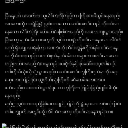
ပြီးနောက် အောက်က သူ့လိင်တံကိုကြည့်ကာ ကြိုးစားဖိသွင်းနေသည်။
အဝလေးကို အာရုံပြု၍ ညှစ်ထားသော ဖောင်းဖောင်းသည် တိုးဝင်လာ
နေသော လိင်တံကြီး ခက်ခက်ခဲခဲဖြစ်နေသည်ကို သဘောကျသွားသည်။
ပြီးတော့ နှုတ်ခမ်းသားတွေကို ညှစ်ထားစဉ် တိုးဝင်လာနေသော လိင်တံ
သည် ရှိသမျှ အာရုံကြော အားလုံးကို ထိပါးတွန်းတိုက်ရင်း ဝင်လာနေ
သလို ခံစားရသည်။ စောက်ဖုတ်နှုတ်ခမ်းသားများက စတင်လာသော
ကျဉ်တက်နေသည့် ခံစားမူသည် ဝမ်းဗိုက်နှင့် ရင်ခေါင်းထဲမှတစ်ဆင့်
တစ်ကိုယ်လုံးသို့ ပျံ့သွားသည်။ ဖောင်းဖောင်း လူကြီးမျက်နှာကို မော့
မော့လေးကြည့်ရင်း သူ့ကိုယ်လုံးကြီးကို မမီမကမ်းလေး လှမ်း
ဖက်သည်။ အားတက်သွားပုံရသော လူကြီးက ဖြည်းဖြည်းချင်း ဖိထိုး
နေသည်။
မည်မျှ ညှစ်ထားသည်ဖြစ်စေ အရည်ကြည်တို့ ရွှဲနေသော လမ်းကြောင်း
တစ်လျှောက် အတွင်းသို့ လိင်တံကတော့ တိုးဝင်လာနေသည်သာ။