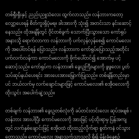
တစ်ရှီးရှီးနှင့် ညည်းညူသံလေး ထွက်လာသည်။ လန်ဘားကတော့
လျှော့ပေးရန် စိတ်ကူးရှိပုံမရ။ ခါးအားကို သုံး၍ အတင်းသာ နင်းဆောင့်
နေသည်။ ထိုအချိန်တွင် ဝိုင်တစ်ခွက် သောက်ပြီးသွားသော ကော်ရုပ်
အနားသို့ ရောက်လာကာ လန်ဘားကို ပက်လှန်လှန်စေ၍ ကောင်မလေး
ကို အပေါ်တင်ရန် ပြောသည်။ လန်ဘားက ကော်ရုပ်ပြောသည့်အတိုင်း
ပက်လက်လန်ကာ ကောင်မလေးကို ဗိုက်ပေါ်တင်၍ အောက်မှ ပင့်
ဆောင့်သည်။ ကော်ရုပ်က လန်ဘား၏ ခွေးဥကြီးများကို ဖွဖွလေး ပွတ်
သပ်ဆုပ်နယ်ပေးရင်း အားပေးအားမြှောက်ပြုသည်။ တစ်ချိန်တည်းမှာ
ပင် ဘယ်လက်မှ လက်ချောင်းများဖြင့် ကောင်မလေး၏ စအိုဝလေးကို
ထိုးသွင်း အပေါက်ချဲ့သည်။
တစ်ချက် လန်ဘား၏ ခွေးဥတစ်လုံးကို ခပ်တင်းတင်းလေး ဆုပ်အဖျစ် ၊
လန်ဘား အားပါပြီး ကောင်မလေးကို အားဖြင့် ပင့်ထိုးရာမှ ပြန်အကျ
တွင် လက်နှစ်ချောင်းဖြင့် စအိုဝထဲ ထိုးထည့်လိုက်ရာ စွတ်ကနဲ ဝင်သွား
တော့သည်။ ကောင်မလေး အနာသက်သာသလို ရှိ၍ မှိန်းခံနေစဉ်