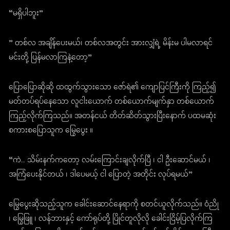
“မရှိပါဘူး”
” တစ်လ အချိန်ပေးမယ်၊ တစ်လအတွင်း အားလျှံရဲ့ မိန်းမ ပါမလာရင်
မင်းတို့ ပြန်မလာကြနဲ့တော့”
ပြောပြောဆိုဆို ထထွက်သွားသော ဇော်ရဲ၏ ကျောပြင်ကြီးကို ကြည့်၍
မတ်တပ်ရပ်နေသော လူငါးယောက် တစ်ယောက်မျက်နှာ တစ်ယောက်
ကြည့်လိုက်ကြသည်။ အတန်ငယ် တိတ်ဆိတ်သွားပြီးနောက် ပထမဆုံး
စကားစပြောသူက မြွေပွေး ။
“ကဲ.. သိမ်းနက်ကတော့ လမ်းကြောင်းချလိုက်ပြီ ၊ ငါ ဦးဆောင်မယ် ၊
အကြံပေးနိုင်တယ် ၊ ဒါပေမယ့် ငါ ပြောတဲ့ အတိုင်း လုပ်ရမယ်”
မြွေပွေးဆိုသည့်သူက ခေါင်းဆောင်နေရာကို စတင်ယူလိုက်သည်။ ဝံညို
၊ မြွေဖြူ ၊ လန်ဘားနှင့် ကော်ရုပ်တို့ ပြိုင်တူလိုလို ခေါင်းငြိမ့်ပြလိုက်ကြ