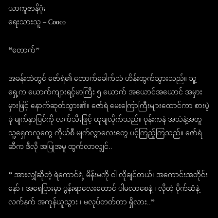
ယာကူဇာနိဂုံး
ရေးသားသူ – Cooco
“တောက်”
အခန်းထဲတွင် ဇော်ရဲ၏ တောက်ခေါက်သံ ဟိန်းထွက်သွားသည်။ သူ့
ရှေ့က ယောက်ကျားရင့်မာကြီး ၅ ယောက် အယောင်အယောင် အမှား
မှားဖြင့် နောက်ဆုတ်သွား၏။ ဇော်ရဲ မေးကြောကြီးများထောင်ကာ စားပွဲ
ခုံ မျက်နှာပြင်ကို လက်သီးဖြင့် ထုချလိုက်သည်။ ဝုန်းကနဲ အသံနဲ့အတူ
သူ့ရှေကလူတွေ ကိုယ်စီ မျက်လွှာလေးတွေ ပင့်ကြည့်ကြသည်။ ဇော်ရဲ
ဆီက ဒီလို အပြုအမူ ထွက်လာလျှင်..
” အားလျှံဆိုတဲ့ ရဲကောင်ရဲ့ မိန်းမကို ငါ လိုချင်တယ်၊ အကောင်းအတိုင်း
နော် ၊ အရေပြားမှာ ပွန်းရာလေးတောင် ပါမလာစေနဲ့ ၊ လိုတဲ့ ပိုက်ဆံနဲ့
လက်နက် အကုန်ယူသွား ၊ မလုပ်တတ်တာ ရှိလား..”