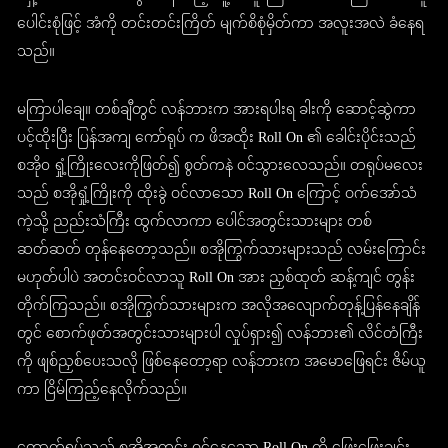
ပေါင်းစုံဖြင့် အံကို တင်းတင်းကြိတ် မျက်စိစုံမှိတ်ကာ အလူးအလဲ ခံနေရ
သည်။
မကြာပါချေ။ တစ်ချီတွင် လန်ဘားက အားရပါးရ ခါးကို ဆောင့်ဆွဲကာ
ပင့်ထိုးပြီး ပြန်အကျ ကော်ရုပ် က ဖိအထိုး Roll On ၏ ခေါင်းပိုင်းသည်
စအို၀ ရှုံ့ကြိုးလေးကိုဖြတ်၍ စွတ်ကနဲ ဝင်သွားလေသည်။ တရုပ်မလေး
သည် စအိုရှုံ့ကြိုးကို ထိုးခွဲ ဝင်လာသော Roll On ကြောင့် ဝက်အော်သံ
ကဲ့သို့ ညည်းသံကြီး ထွက်လာကာ ပေါင်အတွင်းသားများ တစ်
ဆတ်ဆတ် တုန်နေတော့သည်။ စအိုကြွက်သားများသည် လမ်းကြောင်း
မဟုတ်ပါပဲ အတင်းဝင်လာသူ Roll On အား ညှစ်ထုတ် ဆန့်ကျင် တွန်း
တိုက်ကြသည်။ စအိုကြွက်သားများက အလိုအလျောက်တုန့်ပြန်နေချိန်
တွင် စောက်ဖုတ်အတွင်းသားများပါ လှုပ်ရှား၍ လန်ဘား၏ လိင်တံကြီး
ကို ဖျစ်ညှစ်ပေးသလို ဖြစ်နေတော့ရာ လန်ဘားက အမောဖြေရင်း ဇိမ်ယူ
ကာ ငြိမ်ကြည့်နေလိုက်သည်။