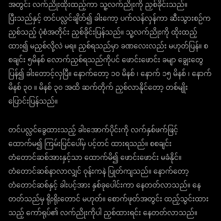
အတွင်း လက်ညိုးထိုးထည့်ကာ သူ့လက်ညိုးကို ညှစ်ခိုင်းသည်။
ပြီးသည်နှင့် တင်ပလ္လင်ချိတ်၍ ခါးကော့ ပက်လန်လှန်ကာ ဆီးသွားစဉ်က
ညှစ်သည့် ပုံစံအတိုင်း ညှစ်ခိုင်းပြန်သည်။ သူ့လက်ညိုးကို ထိုးထည့်
ထား၍ မညှစ်လို့လဲ မရ။ ညှစ်ရသည်မှာ ခဏလေးလည်း မဟုတ်ပြန်။ စ
စချင်း ၅မိနစ် လောက်ညှစ်ရသည်ကိုပင် ဖောင်းဖောင်း ခမျာ ချွေးတွေ
ပြန်၍ ခါးတောင့်လှပြီ။ နောက်တော့ ၁၀ မိနစ် ၊ နောက် ၁၅ မိနစ် ၊ နောက်
မိနစ် ၃၀ ။ မိနစ် ၃၀ အထိ ဆက်တိုက် ညှစ်လာနိုင်တော့ တစ်မျိုး
ပြောင်းပြန်သည်။
တင်ပလ္လင်ခွေထားသည့် ခါးအောက်ပိုင်းကို လက်နှစ်ဖက်ဖြင့်
ထောက်မ၍ ကြမ်းပြင်ပေါ်မှ ပင့်တင် ထားရသည်။ စစချင်း
တံတောင်ဆစ်အားနှင့်သာ ထောက်မိ၍ ဖောင်းဖောင်း မခံနိုင်။
တံတောင်ဆစ်နာလာလျှင် ဝုန်းကနဲ ပြုတ်ကျသည်။ နောက်တော့
တံတောင်ဆစ်နှင့် ခါးပင့်အား နှစ်ခုပေါင်းကာ နေတတ်လာသည်။ နေ
တတ်သည်မှ ရိုးရိုးတောင် မဟုတ်။ စောက်ဖုတ်အတွင်း ထည့်သွင်းထား
သည့် ကော်ရုပ်၏ လက်ညိုးကိုပါ ညှစ်ထားရင်း နေတတ်လာသည်။