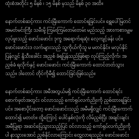
ထုံးစံအတိုင်း ၅ မိနစ် ၊ ၁၅ မိနစ် မှသည် မိနစ် ၃၀ အထိ။
နောက်တစ်ဆင့်ကား ကင်းမြီးကောက် ထောင်ရခြင်းပင်။ ရွှေပေါ်မြတင်
အမတ်မင်းကြီး သမီးမို့ ကြမ်းကြမ်းတမ်းတမ်း မည်သည့် အားကစားမျှမ
လုပ်ဖူးသည့် ဖောင်းဖောင်း ဒုက္ခ အရောက်ရဆုံး လေ့ကျင့်ခန်း ပင်။
ဖောင်းဖောင်းဒ လက်များသည် သူ့ကိုယ်ကိုသူ မ မတင်နိုင်။ မလုပ်နိုင်
ပြန်လျှင် နို့သီးခေါင်း အညှစ် ခံရပြန်သည်ဖြစ်ရာ လုပ်ကြည့်လိုက်၊ အ
ညှစ်ခံ ရလိုက်နှင့် ဖောင်းဖောင်း ကင်းမြီးကောက် ထောင်တတ်သွား
သည်။ ဒါတောင် တိုင်ကိုမီ၍ ထောင်ခြင်းဖြစ်သည်။
နောက်တစ်ဆင့်ကား အမီအတွယ်မရှိ ကင်းမြီးကောက် ထောင်ရင်း
စောက်ဖုတ်အတွင်း ဝင်လာသည့် ကော်ရုပ်လက်ညိုးကို ညှစ်ထားရခြင်း
ပင်။ အစောပိုင်းတော့ ဖောင်းဖောင်းသည် အမီမရှိလျှင် ကင်းမြီးကောက်
ထောင်၍ မတတ်။ ထို့ကြောင့် ပေါင်နှစ်လုံးကို လိမ်ညှစ်ပြီး အချင်းချင်း
အမီပြုရာ အဆင်ပြေသွားသည့်ပြင် ဝင်လာသည့် ကော်ရုပ်လက်ညိုးကို
ပါ နာသွားအောင် ညှစ်နိုင်လာကြောင်း တွေ့လာရသည်။ ဖောင်းဖောင်း