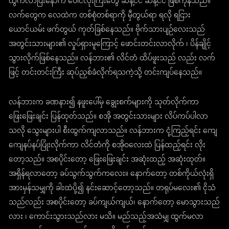
ထွက်လာပြီးနောက် ပေါင်လုံးကြီးတွေ ဆန့်ငင် ဆန့်ငင် ဖြစ်ကုန်သည်။
လက်တွေက လေထဲက တစ်စုံတစ်ရာကို မှီတွယ်ရာ ရလို ရငြား
ယောင်ယမ်း ဖက်တွယ် ကုတ်ခြစ်နေသည်။ ဗိုက်သားပျဉ်လေးသည်
အတွင်းသားများ၏ လှုပ်ရှားမူကြောင့် ဖောင်းတင်းလာလိုက် ၊ ပိန်ချိုင့်
သွားလိုက်ဖြစ်နေသည်။ လန်ဘား၏ လိင်တံ ထိပ်ဖူးသည် လည်း လက်
ဖြင့် တင်းတင်းကြီး ဆုပ်ညှစ်ခံလိုက်ရသကဲ့သို့ တင်းကျပ်နေသည်။
လန်ဘားက ခဏနား၍ နဖူးပေါ်မှ ချွေးစက်များကို သုတ်လိုက်ကာ
ဖြေးဖြေးချင်း ပြန်ထုတ်သည်။ စအို အတွင်းသားများ လိပ်ကပ်ပါလာ
သလို သွေးများပါ စီးထွက်ကျလာသည်။ လန်ဘားက ငုံ့ကြည့်ရင်း ကျေ
ကျေနပ်နပ်ပြုံးလိုက်ကာ လိင်တံကို စအိုဝလေးထဲ ပြန်ထည့်ရင်း လိုး
တော့သည်။ အစပိုင်းတော့ ဖြေးဖြေးချင်း အဆုံးထည့် အဆုံးထုတ်။
အရှိန်ရလာတော့ ခပ်သွက်သွက်ကလေး။ နောက်တော့ တစ်ကိုယ်လုံးရှိ
အားမှန်သမျှကို ခါးထဲပို့၍ နင်းဆောင့်တော့သည်။ တရုပ်မလေး၏ ငိုသံ
သည်လည်း အစပိုင်းတော့ ခပ်ကျယ်ကျယ်၊ နောက်တော့ မောသွားသည်
လား ၊ ကောင်းသွားသည်လား မသိ။ မည်သည့်အသံမျှ ထွက်မလာ