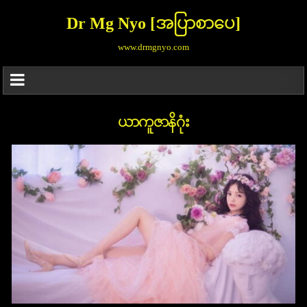
Dr Mg Nyo [အပြာစာပေ]
www.drmgnyo.com
ယာကူဇာနိဂုံး