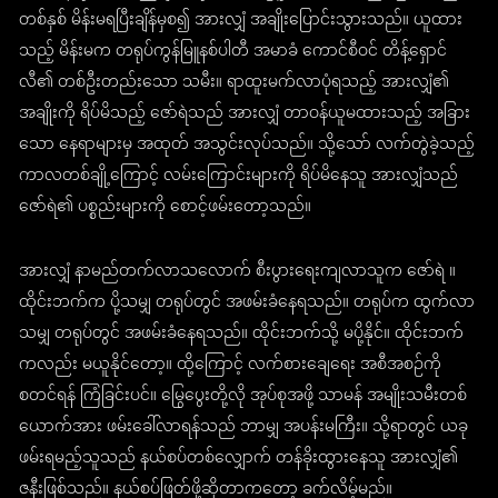
တစ်နှစ် မိန်းမရပြီးချိန်မှစ၍ အားလျှံ အချိုးပြောင်းသွားသည်။ ယူထား
သည့် မိန်းမက တရုပ်ကွန်မြူနစ်ပါတီ အမာခံ ကောင်စီဝင် တိန့်ရှောင်
လီ၏ တစ်ဦးတည်းသော သမီး။ ရာထူးမက်လာပုံရသည့် အားလျှံ၏
အချိုးကို ရိပ်မိသည့် ဇော်ရဲသည် အားလျှံ တာဝန်ယူမထားသည့် အခြား
သော နေရာများမှ အထုတ် အသွင်းလုပ်သည်။ သို့သော် လက်တွဲခဲ့သည့်
ကာလတစ်ချို့ကြောင့် လမ်းကြောင်းများကို ရိပ်မိနေသူ အားလျှံသည်
ဇော်ရဲ၏ ပစ္စည်းများကို စောင့်ဖမ်းတော့သည်။
အားလျှံ နာမည်တက်လာသလောက် စီးပွားရေးကျလာသူက ဇော်ရဲ ။
ထိုင်းဘက်က ပို့သမျှ တရုပ်တွင် အဖမ်းခံနေရသည်။ တရုပ်က ထွက်လာ
သမျှ တရုပ်တွင် အဖမ်းခံနေရသည်။ ထိုင်းဘက်သို့ မပို့နိုင်။ ထိုင်းဘက်
ကလည်း မယူနိုင်တော့။ ထို့ကြောင့် လက်စားချေရေး အစီအစဉ်ကို
စတင်ရန် ကြံခြင်းပင်။ မြွေပွေးတို့လို အုပ်စုအဖို့ သာမန် အမျိုးသမီးတစ်
ယောက်အား ဖမ်းခေါ်လာရန်သည် ဘာမျှ အပန်းမကြီး။ သို့ရာတွင် ယခု
ဖမ်းရမည့်သူသည် နယ်စပ်တစ်လျှောက် တန်ခိုးထွားနေသူ အားလျှံ၏
ဇနီးဖြစ်သည်။ နယ်စပ်ဖြတ်ဖို့ဆိုတာကတော့ ခက်လိမ့်မည်။