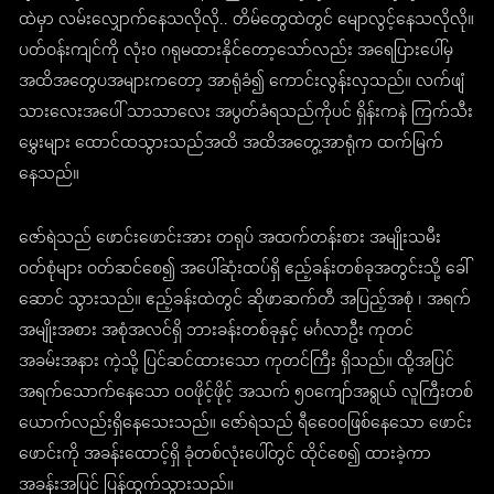
ထဲမှာ လမ်းလျှောက်နေသလိုလို.. တိမ်တွေထဲတွင် မျောလွင့်နေသလိုလို။
ပတ်ဝန်းကျင်ကို လုံး၀ ဂရုမထားနိုင်တော့သော်လည်း အရေပြားပေါ်မှ
အထိအတွေပအများကတော့ အာရုံခံ၍ ကောင်းလွန်းလှသည်။ လက်ဖျံ
သားလေးအပေါ် သာသာလေး အပွတ်ခံရသည်ကိုပင် ရှိန်းကနဲ ကြက်သီး
မွှေးများ ထောင်ထသွားသည်အထိ အထိအတွေ့အာရုံက ထက်မြက်
နေသည်။
ဇော်ရဲသည် ဖောင်းဖောင်းအား တရုပ် အထက်တန်းစား အမျိုးသမီး
ဝတ်စုံများ ဝတ်ဆင်စေ၍ အပေါ်ဆုံးထပ်ရှိ ဧည့်ခန်းတစ်ခုအတွင်းသို့ ခေါ်
ဆောင် သွားသည်။ ဧည့်ခန်းထဲတွင် ဆိုဖာဆက်တီ အပြည့်အစုံ ၊ အရက်
အမျိုးအစား အစုံအလင်ရှိ ဘားခန်းတစ်ခုနှင့် မင်္ဂလာဦး ကုတင်
အခမ်းအနား ကဲ့သို့ ပြင်ဆင်ထားသော ကုတင်ကြီး ရှိသည်။ ထို့အပြင်
အရက်သောက်နေသော ၀၀ဖိုင့်ဖိုင့် အသက် ၅၀ကျော်အရွယ် လူကြီးတစ်
ယောက်လည်းရှိနေသေးသည်။ ဇော်ရဲသည် ရီဝေေ၀ဖြစ်နေသော ဖောင်း
ဖောင်းကို အခန်းထောင့်ရှိ ခုံတစ်လုံးပေါ်တွင် ထိုင်စေ၍ ထားခဲ့ကာ
အခန်းအပြင် ပြန်ထွက်သွားသည်။