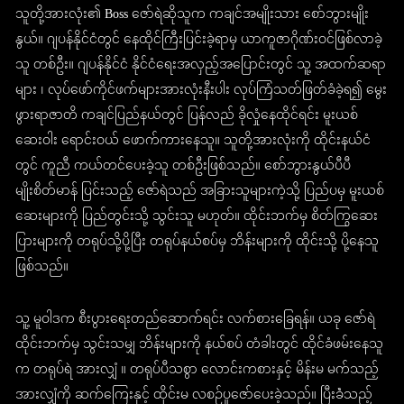
သူတို့အားလုံး၏ Boss ဇော်ရဲဆိုသူက ကချင်အမျိုးသား စော်ဘွားမျိုး
နွယ်။ ဂျပန်နိုင်ငံတွင် နေထိုင်ကြီးပြင်းခဲ့ရာမှ ယာကူဇာဂိုဏ်းဝင်ဖြစ်လာခဲ့
သူ တစ်ဦး။ ဂျပန်နိုင်ငံ နိုင်ငံရေးအလှည့်အပြောင်းတွင် သူ့ အထက်ဆရာ
များ ၊ လုပ်ဖော်ကိုင်ဖက်များအားလုံးနီးပါး လုပ်ကြံသတ်ဖြတ်ခံခဲ့ရ၍ မွေး
ဖွားရာဇာတိ ကချင်ပြည်နယ်တွင် ပြန်လည် ခိုလှုံနေထိုင်ရင်း မူးယစ်
ဆေးဝါး ရောင်းဝယ် ဖောက်ကားနေသူ။ သူတို့အားလုံးကို ထိုင်းနယ်ငံ
တွင် ကူညီ ကယ်တင်ပေးခဲ့သူ တစ်ဦးဖြစ်သည်။ စော်ဘွားနွယ်ပီပီ
မျိုးစိတ်မာန် ပြင်းသည့် ဇော်ရဲသည် အခြားသူများကဲ့သို့ ပြည်ပမှ မူးယစ်
ဆေးများကို ပြည်တွင်းသို့ သွင်းသူ မဟုတ်။ ထိုင်းဘက်မှ စိတ်ကြွဆေး
ပြားများကို တရုပ်သို့ပို့ပြီး တရုပ်နယ်စပ်မှ ဘိန်းများကို ထိုင်းသို့ ပို့နေသူ
ဖြစ်သည်။
သူ့ မူဝါဒက စီးပွားရေးတည်ဆောက်ရင်း လက်စားခြေရန်။ ယခု ဇော်ရဲ
ထိုင်းဘက်မှ သွင်းသမျှ ဘိန်းများကို နယ်စပ် တံခါးတွင် ထိုင်ခံဖမ်းနေသူ
က တရုပ်ရဲ အားလျှံ ။ တရုပ်ပီသစွာ လောင်းကစားနှင့် မိန်းမ မက်သည့်
အားလျှံကို ဆက်ကြေးနှင့် ထိုင်းမ လစဉ်ပူဇော်ပေးခဲ့သည်။ ပြီးခဲံသည့်