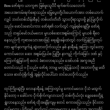
Boss ဇော်ရဲက ယာကူဇာ ဖြစ်ဖူးသူပီပီ ရက်စက်သလောက်
အပေးအကမ်းရက်ရောသည်။ မြွေပွေးတို့ငါးယောက်အား တစ်ယောက်
လျှင် ဘတ်တစ်သိန်းစီနှင့် တစ်ပတ်တိတိ သွားလိုရာသွားဖို့ ခွင့်ပြုလိုက်
သည်။ ဖောင်းဖောင်းကား ဇော်ရဲ၏ လက်တွင် ကျန်ရစ်ချေပြီ။ ဇော်ရဲ
သည် တရုပ်မော်ဒယ်မလေး မူးယစ်ဆေးအစွမ်းကြောင့် မူးယစ် ရီဝေ
နေသည်ကို ကုစားသောအားဖြင့် ရေချိုးခန်းထဲတွင် လက်ပြန်ကြိုးတုပ်
ကာ မျက်နှာကျက်နဲ့ ဆွဲထားလိုက်သည်။ နှစ် နာရီခန့် အကြာ တွင်တော့
ကောင်မလေး ဆေး အစွမ်းပြယ်စ ပြုပြီ။ နာကျဉ် ကိုက်ခဲခြင်း ဒဏ် နှင့်
ကြောက်ရွှံခြင်းကို စတင် ခံစားလာရသည်။ အော်ဟစ် အကူအညီ
တောင်းသည် ။ ငိုသည်။ ဇော်ရဲ ဘာမျှ မတုန့်ပြန်သလို အသားကိုမျှ မထိ
သေး။ ဓာတ်ပုံရိုက်၍ အွန်လိုင်းပေါ်သာ တင်ပေးလိုက်သည်။
ထုပ်ကြိုးဆွဲပြီး လေးနာရီခန့် အကြာတွင်မူ ကောင်မလေး ငိုသံ မထွက်
နိုင်တော့ ။ ခေါင်းက ငိုက်စိုက်ကျလာသလို တစ်ကိုယ်လုံး ချွေးစေးတို့နဲ့
ရွှဲလာနေသည်။ ဇော်ရဲ ထိုအချိန်ကျမှ စတင် စကားပြောသည်။ ခိုင်းတာ
လုပ်မလား ၊ ကြိုးနှင့် ဆက်တုပ် ထားရမလား ။ နုနယ်သော အသားစိုင်