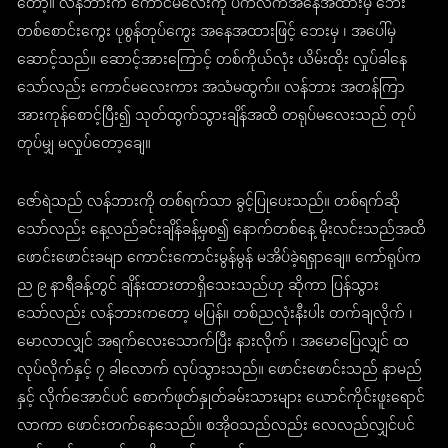
တော့။ လန်ဘားက ကောင်မလေးကို ပက်လက်အနေအထားမှ ဘေး
တစ်စောင်းကွေး ပုစွန်တုပ်ကွေး အနေအထားဖြင့် ဘေးမှ ၊ အပေါ်မှ
ဆောင့်သည်။ ဆောင့်အားကြောင့် တစ်ကိုယ်လုံး ယိမ်းထိုး လှုပ်ခါနေ
သော်လည်း ကောင်မလေးကား အသံမထွက်။ လန်ဘား အတန်ကြာ
အားကုန်စောင့်ပြီး၍ သုတ်ထွက်သွားချိန်အထိ တရုပ်မလေးသည် တုပ်
တုပ်မျှ မလှုပ်တော့ချေ။
ဇော်ရဲသည် လန်ဘားကို တစ်ရက်သာ ခွင့်ပြုပေးသည်။ တစ်ရက်ဆို
သော်လည်း နေ့လည်ခင်းချိန်ခန့်မှစ၍ နောက်တစ်နေ့ မိုးလင်းသည်အထိ
ဖောင်းဖောင်းခမျာ ကောင်းကောင်းမွန်မွန် မအိပ်ခဲ့ရရှာချေ။ ကော်ရုပ်က
ည ၉ နာရီခန့်တွင် ချိန်းထားတာရှိသေးသည်ဟု ဆိုကာ ပြန်သွား
သော်လည်း လန်ဘားကတော့ မပြန်။ တစ်ညလုံးနီးပါး တက်ချလိုက် ၊
မောလာလျှင် အရက်လေးသောက်ပြီး နားလိုက် ၊ အမောပြေလျှင် ထ
လုပ်လိုက်နှင့် ၇ ခါလောက် လုပ်သွားသည်။ ဖောင်းဖောင်းသည် နာမည်
နှင့် လိုက်အောင်ပင် စောက်ဖုတ်နှုတ်ခမ်းသားများ ယောင်ကိုင်းဖူးရောင်
လာကာ ဖောင်းတက်နေသေည်။ စအိုဝသည်လည်း လေလည်လျှင်ပင်