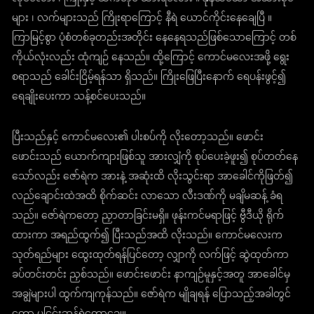
များ ၊ လက်များသည် ကြိုးရာကြောင့် နီရဲ ယောင်ကိုင်းနေချေပြီ ။
ကြာမြင့်စွာ ပုံစံတစ်ခုတည်းအတိုင်း နေနေရသည်ဖြစ်သောကြောင့် တစ်
ကိုယ်လုံးလည်း ထုံကျဉ် နေသည်။ ထို့ကြောင့် ကောင်မလေးအဖို့ ရွေး
စရာသည် ခေါင်းငြိမ့်ရန်သာ ရှိသည်။ ကြိုးဖြေပြီးနောက် ရေပန်းဖွင့်၍
ရေချိုးပေးကာ သန့်စင်ပေးသည်။
ပြီးသည်နှင့် ကောင်မလေး၏ ပါးစပ်ကို လိုးတော့သည်။ ဖောင်း
ဖောင်းသည် ယောက်ကျားဖြစ်သူ အားလျှံကို စုပ်ပေးခဲ့ဖူး၍ စုပ်တတ်နေ
သော်လည်း ဇော်ရဲက အားနဲ့ အဆုံးထိ လိုးသွင်းရာ အာခေါင်ကိုဖြတ်၍
လည်ချောင်းထဲအထိ စိုက်ဆင်း လာသော လီးဒဏ်ကို မချိမဆန့် ခံရ
သည်။ ဇော်ရဲကတော့ ညှာတာခြင်းမရှိ။ ဖုန်းကင်မရာဖြင့် ဗွီဒီယို ရိုက်
ထားကာ အရည်ထွက်၍ ပြီးသည်အထိ လိုးသည်။ ကောင်မလေးက
သုတ်ရည်များ ထွေးထုတ်ရန်ပြင်တော့ လျှာကို လက်ဖြင့် ဆွဲထုတ်ကာ
ခပ်တင်းတင်း ညှစ်သည်။ ဖောင်းဖောင်း နာကျဉ်မူနှင့်အတူ အာခေါင်မှ
အချွဲများပါ ထွက်ကျကုန်သည်။ ဇော်ရဲက မျိုချရန် ပြောသည့်အခါတွင်