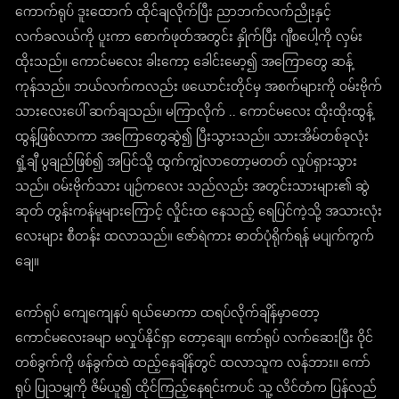
ကောက်ရုပ် ဒူးထောက် ထိုင်ချလိုက်ပြီး ညာဘက်လက်ညိုးနှင့်
လက်ခလယ်ကို ပူးကာ စောက်ဖုတ်အတွင်း နှိုက်ပြီး ဂျီစပေါ့ကို လှမ်း
ထိုးသည်။ ကောင်မလေး ခါးကော့ ခေါင်းမော့၍ အကြောတွေ ဆန့်
ကုန်သည်။ ဘယ်လက်ကလည်း ဖယောင်းတိုင်မှ အစက်များကို ဝမ်းဗိုက်
သားလေးပေါ် ဆက်ချသည်။ မကြာလိုက် .. ကောင်မလေး ထိုးထိုးထွန့်
ထွန့်ဖြစ်လာကာ အကြောတွေဆွဲ၍ ပြီးသွားသည်။ သားအိမ်တစ်ခုလုံး
ရှုံ့ချီ ပွချည်ဖြစ်၍ အပြင်သို့ ထွက်ကျွံလာတော့မတတ် လှုပ်ရှားသွား
သည်။ ဝမ်းဗိုက်သား ပျဉ်ကလေး သည်လည်း အတွင်းသားများ၏ ဆွဲ
ဆုတ် တွန်းကန်မူများကြောင့် လှိုင်းထ နေသည့် ရေပြင်ကဲ့သို့ အသားလုံး
လေးများ စီတန်း ထလာသည်။ ဇော်ရဲကား ဓာတ်ပုံရိုက်ရန် မပျက်ကွက်
ချေ။
ကော်ရုပ် ကျေကျေနပ် ရယ်မောကာ ထရပ်လိုက်ချိန်မှာတော့
ကောင်မလေးခမျာ မလှုပ်နိုင်ရှာ တော့ချေ။ ကော်ရုပ် လက်ဆေးပြီး ဝိုင်
တစ်ခွက်ကို ဖန်ခွက်ထဲ ထည့်နေချိန်တွင် ထလာသူက လန်ဘား။ ကော်
ရုပ် ပြုသမျှကို ဇိမ်ယူ၍ ထိုင်ကြည့်နေရင်းကပင် သူ့ လိင်တံက ပြန်လည်