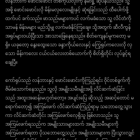
လန်ဘားက ဖောင်းဖောင်း တစ်ကိုယ်လုံးကို နမ်းရှုံ့ ဆုပ်နယ်သည်။ သူ့
အဖို့ ဖောင်းဖောင်းလို မိန်းမလှလေးမျိုးနှင့် ဆုံရခြင်းသည် ထီပေါက်ဖို့
ထက်ပင် ခက်သည်။ ဖာသည်မများကပင် လက်မခံသော သူ့ လိင်တံကို
သာမန် မိန်းမများ မည်သို့မျှ လက်မခံနိုင်ကြချေ။ သို့အတွက် ဆီလီကွန်
အရုပ်များဝယ်ပြီးသာ အာသာဖြေနေရသည်။ စိတ်ကျေနပ်မူကတော့ မ
ရှိ။ ယခုတော့ နွေးထွေးသော ခန္ဒာကိုယ်လေးနှင့် ကြွေရုပ်ကလေးလို လှ
သော မိန်းကလေး ငယ်ငယ်လေးတစ်ယောက်ကို စိတ်ရှိတိုင်း လုပ်ခွင့်ရ
ချေပြီ။
ကော်ရုပ်သည် လန်ဘားနှင့် ဖောင်းဖောင်းကိုကြည့်ရင်း ဝိုင်တစ်ခွက်ကို
ဇိမ်ခံသောက်နေသည်။ သူ့လို အမျိုးသမီးမျိုးအဖို့ လိင်ဆက်ဆံခြင်း
သည် အထူးအဆန်းမဟုတ်တော့။ အပျင်းပြေ ဆိုသည့် အဆင့်တောင် မ
ရောက်တော့၍ အကြမ်းဖက် လိင်ဆက်ဆံကြည့်ရာမှ သဘောတွေ့သွား
ကာ လိင်ဆက်ဆံတိုင်း အကြမ်းဖက်လေ့ရှိသူ ဖြစ်လာသည်။ သူ
အကြမ်းဖက်ရသည်က အမျိုးသားများထက် အမျိုးသမီးများကို
အကြမ်းဖက်ရတာ ပိုသဘောတွေ့သည်။ အမျိုးသားများက ပြီးသွားလျှင်