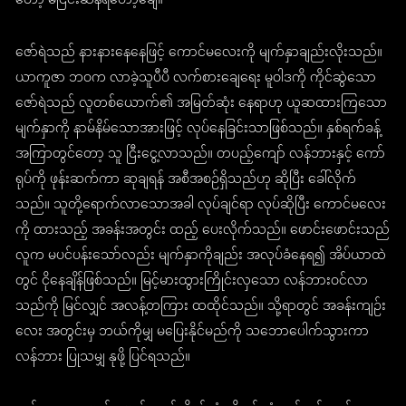
တော့ မငြင်းဆန်ရဲတော့ချေ။
ဇော်ရဲသည် နားနားနေနေဖြင့် ကောင်မလေးကို မျက်နှာချည်းလိုးသည်။
ယာကူဇာ ဘဝက လာခဲ့သူပီပီ လက်စားချေရေး မူဝါဒကို ကိုင်ဆွဲသော
ဇော်ရဲသည် လူတစ်ယောက်၏ အမြတ်ဆုံး နေရာဟု ယူဆထားကြသော
မျက်နှာကို နာမ်နိမ်သောအားဖြင့် လုပ်နေခြင်းသာဖြစ်သည်။ နှစ်ရက်ခန့်
အကြာတွင်တော့ သူ ငြီးငွေ့လာသည်။ တပည့်ကျော် လန်ဘားနှင့် ကော်
ရုပ်ကို ဖုန်းဆက်ကာ ဆုချရန် အစီအစဉ်ရှိသည်ဟု ဆိုပြီး ခေါ်လိုက်
သည်။ သူတို့ရောက်လာသောအခါ လုပ်ချင်ရာ လုပ်ဆိုပြီး ကောင်မလေး
ကို ထားသည့် အခန်းအတွင်း ထည့် ပေးလိုက်သည်။ ဖောင်းဖောင်းသည်
လူက မပင်ပန်းသော်လည်း မျက်နှာကိုချည်း အလုပ်ခံနေရ၍ အိပ်ယာထဲ
တွင် ငိုနေချိန်ဖြစ်သည်။ မြင့်မားထွားကြိုင်းလှသော လန်ဘားဝင်လာ
သည်ကို မြင်လျှင် အလန့်တကြား ထထိုင်သည်။ သို့ရာတွင် အခန်းကျဉ်း
လေး အတွင်းမှ ဘယ်ကိုမျှ မပြေးနိုင်မည်ကို သဘောပေါက်သွားကာ
လန်ဘား ပြုသမျှ နုဖို့ ပြင်ရသည်။