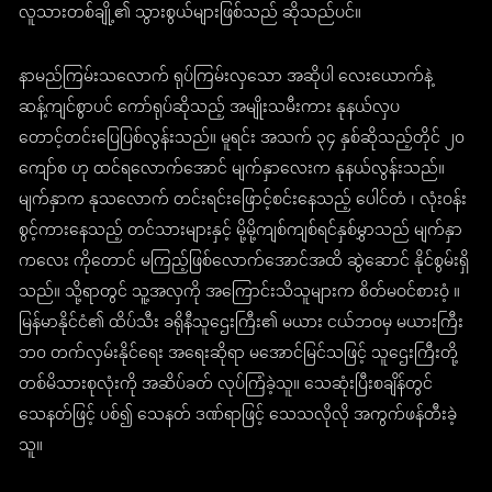
လူသားတစ်ချို့၏ သွားစွယ်များဖြစ်သည် ဆိုသည်ပင်။
နာမည်ကြမ်းသလောက် ရုပ်ကြမ်းလှသော အဆိုပါ လေးယောက်နဲ့
ဆန့်ကျင်စွာပင် ကော်ရုပ်ဆိုသည့် အမျိုးသမီးကား နုနယ်လှပ
တောင့်တင်းပြေပြစ်လွန်းသည်။ မူရင်း အသက် ၃၄ နှစ်ဆိုသည့်တိုင် ၂၀
ကျော်စ ဟု ထင်ရလောက်အောင် မျက်နှာလေးက နုနယ်လွန်းသည်။
မျက်နှာက နုသလောက် တင်းရင်းဖြောင့်စင်းနေသည့် ပေါင်တံ ၊ လုံးဝန်း
စွင့်ကားနေသည့် တင်သားများနှင့် မို့မို့ကျစ်ကျစ်ရင်နှစ်မွှာသည် မျက်နှာ
ကလေး ကိုတောင် မကြည့်ဖြစ်လောက်အောင်အထိ ဆွဲဆောင် နိုင်စွမ်းရှိ
သည်။ သို့ရာတွင် သူ့အလှကို အကြောင်းသိသူများက စိတ်မဝင်စားဝံ့ ။
မြန်မာနိုင်ငံ၏ ထိပ်သီး ခရိုနီသူဌေးကြီး၏ မယား ငယ်ဘဝမှ မယားကြီး
ဘ၀ တက်လှမ်းနိုင်ရေး အရေးဆိုရာ မအောင်မြင်သဖြင့် သူဌေးကြီးတို့
တစ်မိသားစုလုံးကို အဆိပ်ခတ် လုပ်ကြံခဲ့သူ။ သေဆုံးပြီးစချိန်တွင်
သေနတ်ဖြင့် ပစ်၍ သေနတ် ဒဏ်ရာဖြင့် သေသလိုလို အကွက်ဖန်တီးခဲ့
သူ။