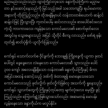
မည်းမည်းသည်းသည်း ထွားကြိုင်းလှသော ခန္ဒာကိုယ်ကြီးက မညှာမ
တာ နင်းဆောင့်နေသည်ကို မြင်သည့်အခါ သဘောကျပြီး ရယ်မောကာ
အနားကို တိုးကြည့်သည်။ ထိုအချိန်မှာပင် လန်ဘားတစ်ယောက် ဆန့်ငင်
ဆန့်ငင်ဖြင့် ပြီးသွားပြီး ကုတင်ပေါ်မှ ဆင်းလာသည်။ ဖားပေါင်စင်းလေး
ကဲ့သို့ ကားကားလေး ကျန်ခဲ့သော ကောင်မလေး၏ စောက်ဖုတ်လေး
အတွင်းမှ သွေးစများသည် အပြင် သို့တိုင် စီးကျ လာသည်။ ဇော်ရဲ ဖုန်း
ထုတ်၍ ဓာတ်ပုံရိုက် ယူလိုက်ပြန်သည်။
ကော်ရုပ် သောက်လက်စ ဝိုင်ခွက်ကို ဘေးချ၍ ကြိုးခွေကို ယူကာ ခုတင်
ပေါ်တွင် ခွေခွေလေး လဲနေသော ကောင်မလေးဆီ သွားသည်။ ပေါင်
၃၀၀ ကျော် အလေးချိန်ရှိသော လန်ဘား၏ ခန္ဒာကိုယ်ကြီးနှင့် ဖိကာ
အပြင်းအထန် ဆောင့်သည့် ဒဏ်ကို ခံထားရ၍ မောနေသေးသော
ကောင်မလေးသည် ဖုတ်လှိုက် ဖုတ်လှိုက်ဖြစ်လု အသက်ကို ရှုနေသည်။
ကော်ရုပ် သူ့လက်တွေကို ကြိုးနှင့်တုပ်တော့ မျက်လုံးလေး မှေးပြီး ဖွင့်
ကြည့်သည်။ ကြောက်ရွှံ့ပုံဖြစ်သွားသော်လည်း အဆမတန် မောပန်း
လွန်းနေသော ခန္ဒာကိုယ်က မလှုပ်နိုင်။