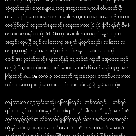
ကောက်ရုပ်သည် စအိုအတွင်း ဝင်နေသော Roll On ကို ဖြေးဖြေးချင်း
ဆွဲထုတ်သည်။ သွေးစများနဲ့ အတူ အတွင်းသားများပါ လိပ်တက်ပြီး
ပါလာသည်။ ကောင်မလေးကား ပေါင်အတွင်းသားများပါမက ဗိုက်သား
တစ်ပြင်လုံးပါ တုန်တက်နေသည်။ လန်ဘားကား ပြုံးပြုံးကြီးငြိမ်၍ ဇိမ်ခံ
နေဆဲ။ ကော်ရုပ်သည် Roll On ကို လေးငါးဒဆယ်ချက်ခန့် အထုတ်
အသွင်း လုပ်ပြီးလျှင် လန်ဘားကို အချက်ပြလိုက်သည်။ လန်ဘား လှဲ
နေရာမှ ထ၍ တရုပ်မလေးကို ပက်လက်လှန်ကာ ခါးအောက်ကို
ခေါင်းအုံး ခုလိုက်သည်။ ပြီးသည်နှင့် သူ့ လိင်တံကြီးကို စအိုဝလေးတွင်
တေ့၍ ဖိသွင်းသည်။ ဒစ်ဖျားပင် မဝင်။ လုံးပတ် ၆ လက်မဆိုသည့် အတံ
ကြီးသည် Roll On ထက် ၃ ဆလောက်ကြီးနေသည်။ ကောင်မလေးကား
အိပ်ယာခင်းစများကို ယောင်ယောင်ယမ်းယမ်း ဆွဲ၍ ရှုံ့မဲနေသည်။
လန်ဘားက ချော့သွင်းသည်။ ဖြေးဖြေးချင်း.. တစ်ထစ်ချင်း .. တစ်ရစ်
ချင်း.. ။ သွင်း ၊ ထုတ်။ နှဲ့ ၊ ဖိ ။ တစ်ချက်တွင် ခါးအားကိုယူ၍ အတင်းဖိ
သွင်းထည့်လိုက်ရာ လိင်တံထိပ်ဖူးကြီးသည် အိကနဲ စအိုဝလေးအတွင်း
သို့ နစ်ဆင်းသွားသည်။ ကောင်လေး “အား” ကနဲ တစ်ချက် အော်သံ