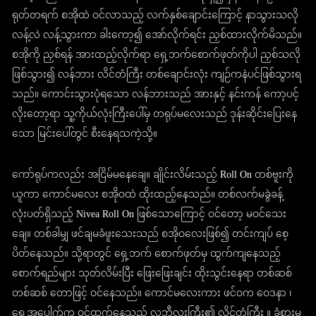
ရုတ်တရက် စအိုထဲ ဝင်လာသည့် လက်နှစ်ချောင်းကြောင့် နာသွားသလို
လန့်လဲ လန့်သွားကာ ခါးကော့၍ အော်လိုက်ရင်း ညှစ်ထားလိုက်မိသည်။
စအိုကို ညှစ်ရန် အားထည့်လိုက်ရာ ရှေ့ဘက်စောက်ဖုတ်ကိုပါ ညှစ်သလို
ဖြစ်သွား၍ လန်ဘား လိင်တံကြီး တစ်ချောင်းလုံး ကျဉ်ကနဲပင်ဖြစ်သွားရ
သည်။ ကောင်းသွားပုံရသော လန်ဘားသည် အားနှင့် နင်းကန် ကော့ပင့်
လိုးတော့ရာ သူ့ကိုယ်လုံးကြီးပေါ်မှ တရုပ်မလေးသည် ဒုန်းဆိုင်းပြေးနေ
သော မြင်းပေါ်တွင် စီးနေရသကဲ့သို့။
ကော်ရုပ်ကလည်း အငြိမ်မနေချေ။ ချိုင်းလိမ်းသည့် Roll On တစ်ဗူးကို
ယူကာ ကောင်မလေး စအိုဝထဲ ထိုးထည့်နေသည်။ တစ်လက်မခွဲခန့်
လုံးပတ်ရှိသည့် Nivea Roll On ဖြစ်သောကြောင့် ဝင်တော့ မဝင်သေး
ချေ။ တစ်ခါမျှ ဖင်ချမခံဖူးသေးသည် စအိုဝလေးဖြစ်၍ တင်းကျပ် စေ့
ပိတ်နေသည်။ သို့ရာတွင် ရှေ့ဘက် စောက်ဖုတ်မှ ထွက်ကျနေသည့်
စောက်ရည်များ သုတ်လိမ်းပြီး ဖြေးဖြေးချင်း ထိုးသွင်းနေရာ တစ်ဆစ်
တစ်ဆစ် တောဖြင့် ဝင်နေသည်။ ကောင်မလေးကား ဖင်ဝက ဝေဒနာ ၊
ရှေ့အပေါက်က ဝင်ထွက်နေသည့် လူ့ဘီလူးကြီး၏ လိင်တံကြီး ။ ခံစားမူ