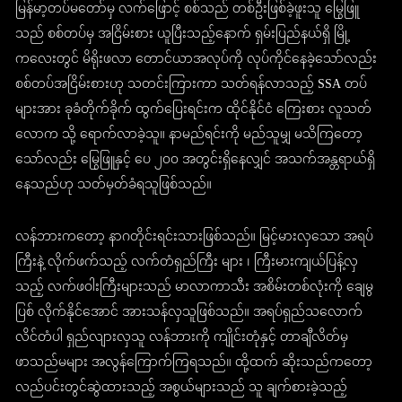
မြန်မာ့တပ်မတော်မှ လက်ဖြောင့် စစ်သည် တစ်ဦးဖြစ်ခဲ့ဖူးသူ မြွေဖြူ
သည် စစ်တပ်မှ အငြိမ်းစား ယူပြီးသည့်နောက် ရှမ်းပြည်နယ်ရှိ မြို့
ကလေးတွင် မိရိုးဖလာ တောင်ယာအလုပ်ကို လုပ်ကိုင်နေခဲ့သော်လည်း
စစ်တပ်အငြိမ်းစားဟု သတင်းကြားကာ သတ်ရန်လာသည့် SSA တပ်
များအား ခုခံတိုက်ခိုက် ထွက်ပြေးရင်းက ထိုင်နိုင်ငံ ကြေးစား လူသတ်
လောက သို့ ရောက်လာခဲ့သူ။ နာမည်ရင်းကို မည်သူမျှ မသိကြတော့
သော်လည်း မြွေဖြူနှင့် ပေ ၂၀၀ အတွင်းရှိနေလျှင် အသက်အန္တရာယ်ရှိ
နေသည်ဟု သတ်မှတ်ခံရသူဖြစ်သည်။
လန်ဘားကတော့ နာဂတိုင်းရင်းသားဖြစ်သည်။ မြင့်မားလှသော အရပ်
ကြီးနဲ့ လိုက်ဖက်သည့် လက်တံရှည်ကြီး များ ၊ ကြီးမားကျယ်ပြန့်လှ
သည့် လက်ဖဝါးကြီးများသည် မာလာကာသီး အစိမ်းတစ်လုံးကို ချေမွ
ပြစ် လိုက်နိုင်အောင် အားသန်လှသူဖြစ်သည်။ အရပ်ရှည်သလောက်
လိင်တံပါ ရှည်လျားလှသူ လန်ဘားကို ကျိုင်းတုံနှင့် တာချီလိတ်မှ
ဖာသည်မများ အလွန်ကြောက်ကြရသည်။ ထို့ထက် ဆိုးသည်ကတော့
လည်ပင်းတွင်ဆွဲထားသည့် အစွယ်များသည် သူ ချက်စားခဲ့သည့်