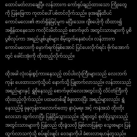
ထောင်မတ်လာချေပြီ။ လန်ဘားက ကော်ရုပ်ချည်ထားသော ကြိုးတွေ
ကို ပြန်ဖြေကာ ကုတင်ပေါ် ပစ်တင်လိုက်သည်။ ခုအချိန်ထိပင်
ကောင်မလေး၏ ဇာတ်ရှိန်မြင့်မူက မပြီးသေး။ ဂျီစပေါ့ကို ထိထား၍
အရှိန်ထနေသော ကလိုင်းမိတ်သည် စောက်ဖုတ် အတွင်းသားများကို ပွစိ
ပွစိလုပ်ကာ အရည်ပျစ်ပျစ်များ စိမ့်ထွက်နေဆဲပင်။ လန်ဘားက
ကောင်မလေးကို မှောက်ရက်ဖြစ်အောင် ပြင်ပေးလိုက်ရင်း ဗိုက်အောက်
တွင် ခေါင်းအုံးကို ထိုးထည့်လိုက်သည်။
ထိုအခါ လုံးဝန်းစွင့်ကားနေသည့် တင်ပါးလုံးကြီးများသည် လေးဘက်
ကုန်း ပေးထားသကဲ့သို့ပင် နောက်သို့ ပြူတက်လာသည်။ လန်ဘားသည်
အရည်များနှင့် ရွှဲစိုနေသည့် စောက်ဖုတ်လေးအတွင်းသို့ လိင်တံကြီးကို
ထိုးထည့်လိုက်သည်။ ပထမတစ်ချီ ခံဖူးထားပြီး အရည်များလည်း ရွှဲ
နေသည်မို့ ခုနတုန်းကလောက်တော့ နာပုံမရ။ အင့် ကနဲအသံ တိုးတိုး
လေးသာ ထွက်လာပြီး ပြန်ငြိမ်သွားသည်။ သို့ရာတွင် စုတ်ပြဲသွားသည့်
အတွင်းသားများကို ပြန်လည် ထိုးခွဲသလို ဖြစ်လာပြန်ရာ သွေးစများ ပြန်
ထွက်လာသကဲ့သို့ စပ်ဖျင်းဖျင်း ဝေဒနာကိုပါ ခံစားလာရဟန်တူသည်။