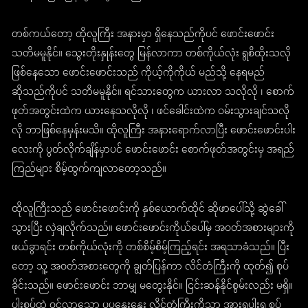
တစ်ကယ်တော့ ထိုလူကြီး အနားမှာ ရှိနေသည်ကိုပင် ဖောင်းဖောင်း
သတိမမူနိုင်။ သွေးတိုးနှုန်းတွေ မြန်လာကာ တစ်ကိုယ်လုံး ရွစိထိုးသလို
ဖြစ်နေသော ဖောင်းဖောင်းသည် ကိုယ့်ကိုကိုယ် မည်သို့ နေရမည်
ဆိုသည်ကိုပင် သတိမမူနိုင်။ ရင်သားတွေက ယားလာ သလိုလို ၊ စောက်
ဖုတ်အတွင်းထဲက ယားနေသလိုလို ၊ ဖင်ခေါင်းထဲက ဝမ်းသွားချင်သလို
လို ဘာဖြစ်နေမှန်းမသိ။ ထိုလူကြီး အနားရောက်လာပြီး ဖောင်းဖောင်းပါး
လေးကို ပွတ်လိုက်ချိန်မှာပင် ဖောင်းဖောင်း စောက်ဖုတ်အတွင်းမှ အရည်
ကြည်များ စိမ့်ထွက်ကျလာတော့သည်။
ထိုလူကြီးသည် ဖောင်းဖောင်းကို နှစ်ယောက်ထိုင် ဆိုဖာပေါ်သို့ ဆွဲခေါ်
သွားပြီး လှဲချလိုက်သည်။ ဖောင်းဖောင်းကိုယ်ပေါ်မှ အဝတ်အစားများကို
ဖယ်ခွာရင်း တစ်ကိုယ်လုံးကို တစ်စိမ့်စိမ့်ကြည့်ရင်း အရသာခံသည်။ ပြီး
တော့ သူ့ အဝတ်အစားတွေကို ချွတ်ပြန်ကာ လိင်တံကြီးကို ထုတ်၍ စုပ်
ခိုင်းသည်။ ဖောင်းဖောင်း ဘာမျှ မတွေးနိုင်။ ငြင်းဆန်နိုင်စွမ်းလည်း မရှိ။
ပါးစပ်ထဲ ဝင်လာသော ပူပူနွေးနွေး လိင်တံကြီးကိုသာ အားရပါးရ စုပ်