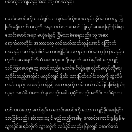
မစင်ထွက်ကျသည်အထိ ကျယ်နေသည်။
ဖောင်းဖောင်းကို ကော်ရုပ်က ကျပ်ထုပ်ထိုးပေးသည်။ နှိပ်စက်ကလူ ပြု
ခြင်းမရှိ။ တစ်ကယ့်ကို အနာသက်သာအောင် ပြုလုပ်ပေးနေခြင်းဖြစ်ရာ
ဖောင်းဖောင်းခမျာ မယုံမရဲနှင့် ငြိမ်သာခံနေရသည်။ သူ အနား
ရောက်လာတိုင်း အသားတွေ တစ်ဆတ်ဆတ်တုန်အောင် ကြောက်
နေသည်။ ကော်ရုပ် စိတ်ကောင်းရှိခြင်းကလည်း သိပ်တော့ ကြာသည်မ
ဟုတ်။ လေးရက်တိတိ ဆေးကုပေးပြီးနောက် ကော်ရုပ်၏ လေ့ကျင့်
သင်ကြားပေးမူတွေ စတင်သည်။ မသင်ချင်လို့မရ။ လိုက်မလုပ်လို့မရ။
သူခိုင်းသည့်အတိုင်း မလုပ်လျှင် နို့သီး သားမြတ်ခေါင်းတွေကို ဆွဲလိမ်
တတ်သည်။ အားနှင့် မာန်နှင့် အသားနုကို တစ်ကယ် လိမ်ခြင်းဖြစ်၍ ခံရ
သူမှာ အသဲခိုက်မတတ် နာသည့်အခါ သူခိုင်းသည့်အတိုင်း လုပ်ရုံသာ။
တစ်ကယ်တော့ ကော်ရုပ်က ဖောင်းဖောင်းကို ယောဂ ကျင့်ခိုင်းနေခြင်း
သာဖြစ်သည်။ ဆီးသွားလျှင် မည်သည့်အခါမျှ ကောင်းကောင်းမွန်မွန် မ
သွားခိုင်း။ ရပ်လိုက် သွားလိုက် လုပ်ခိုင်းသည်။ ပြီးလျှင် စောက်ဖုတ်