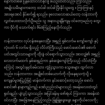
နောက်တစ်ခါ ပြန်ထောင်လာနိုင်ဖို့ ခဲယဉ်းတတ်သည်။ ကြာသည်။
အမျိုးသမီးများကတော့ ထပ်ခါ ထပ်ခါ ပြီးနိုင်သူတွေ ။ ကြာကြာနှင့်
အားရအောင် နှိပ်စက်၍ ရသည်။ ခုလောလောဆယ်တော့ လန်ဘားကို
လွှတ်ပေးထားလိုက်ဦးမည်။ သူ အနားယူချိန်ကျမှ ဝင်တော့မည်ဟု တွေး
ကာ ဝိုင်ကို သောက်ရင်း ဇိမ်ခံကြည့်နေလိုက်သည်။
လန်ဘားကား လုပ်ငန်းစနေလေပြီ။ အရှည် ရှစ်လက်မ ကျော်ကျော် နှင့်
လုံးပတ် ၆ လက်မ ရှိသည့် လိင်တံကြီးသည် ဖောင်းဖောင်း၏ စောက်
ပတ်အတွင်းသားများကို ထိုးခွဲ ဝင်ရောက်သွားသည်။ အားလျှံ၏ အရှည်
လေးလက်မထက် နှစ်ဆရှည်ကာ နှစ်ဆခွဲကျော်ကြီးသည့် လိင်တံကြီး
ကြောင့် အတွင်းနှုတ်ခမ်းသား ကွဲပြဲသွားကာ သွေးစများ ထွက်လာ
သည်။ လန်ဘားကား အပျိုစင်တစ်ယောက်ကို လိုးနေရသကဲ့သို့ ။
ကျေနပ်မူအပြည့်ဖြင့် မာန်တက်ကာ နင်းဆောင့်တော့သည်။ ဖောင်း
ဖောင်း၏ နာနာကျဉ်ကျဉ် အော်ညည်းသံများသည် အခန်းလေးထဲတွင်
ရုတ်ချည်း ပျံလွင့်သွားသည်။ အပြင်ခန်းမှ ဇော်ရဲပင် ကြားကာ အခန်းထဲ
ဝင်လာပြီး အခြေအနေကြည့်သည်။ ဖြူဖြူဖွေးဖွေး ခန္ဒာကိုယ်လေးကိုှ