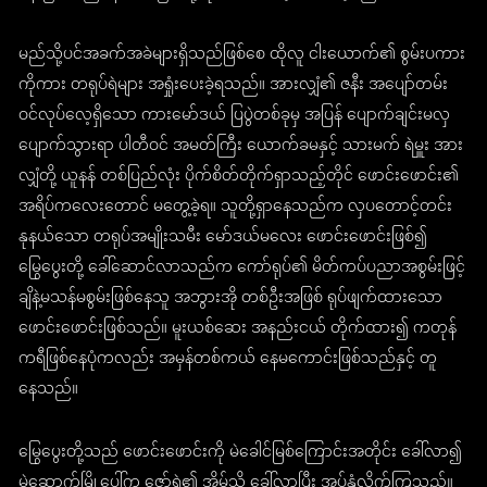
မည်သို့ပင်အခက်အခဲများရှိသည်ဖြစ်စေ ထိုလူ ငါးယောက်၏ စွမ်းပကား
ကိုကား တရုပ်ရဲများ အရှုံးပေးခဲ့ရသည်။ အားလျှံ၏ ဇနီး အပျော်တမ်း
ဝင်လုပ်လေ့ရှိသော ကားမော်ဒယ် ပြပွဲတစ်ခုမှ အပြန် ပျောက်ချင်းမလှ
ပျောက်သွားရာ ပါတီဝင် အမတ်ကြီး ယောက်ခမနှင့် သားမက် ရဲမှူး အား
လျှံတို့ ယူနန် တစ်ပြည်လုံး ပိုက်စိတ်တိုက်ရှာသည့်တိုင် ဖောင်းဖောင်း၏
အရိပ်ကလေးတောင် မတွေ့ခဲ့ရ။ သူတို့ရှာနေသည်က လှပတောင့်တင်း
နုနယ်သော တရုပ်အမျိုးသမီး မော်ဒယ်မလေး ဖောင်းဖောင်းဖြစ်၍
မြွေပွေးတို့ ခေါ်ဆောင်လာသည်က ကော်ရုပ်၏ မိတ်ကပ်ပညာအစွမ်းဖြင့်
ချိနဲ့မသန်မစွမ်းဖြစ်နေသူ အဘွားအို တစ်ဦးအဖြစ် ရုပ်ဖျက်ထားသော
ဖောင်းဖောင်းဖြစ်သည်။ မူးယစ်ဆေး အနည်းငယ် တိုက်ထား၍ ကတုန်
ကရီဖြစ်နေပုံကလည်း အမှန်တစ်ကယ် နေမကောင်းဖြစ်သည်နှင့် တူ
နေသည်။
မြွေပွေးတို့သည် ဖောင်းဖောင်းကို မဲခေါင်မြစ်ကြောင်းအတိုင်း ခေါ်လာ၍
မဲဆောက်မြို့ပေါ်က ဇော်ရဲ၏ အိမ်သို့ ခေါ်လာပြီး အပ်နှံလိုက်ကြသည်။