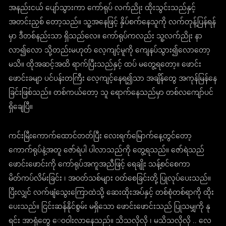
အနည်းငယ် ပျော်သွားကာ ကော်ရုပ် လက်ညိုး ထိုးသွင်းသည်နှင့်
အတင်းညှစ် တော့သည်။ သူ့အနေဖြင့် နှိပ်စက်နေသူကို လက်တုန့်ပြန်ရန်
မှာ ဒီတစ်နည်းသာ ရှိသည်လေ။ ကော်ရုပ်ကလည်း သူ့လက်ညိုး နာ
လာ၍လော သို့တည်းမဟုတ် လေ့ကျင့်မူကို ကျေနပ်သွား၍လောတော့
မသိ။ ထိုအဆင့်အထိ ရာက်ပြီးသည်နှင့် ထပ် မတွေ့ရတော့။ ဖောင်း
ဖောင်းခမျာ ပင်ပန်းတကြီး လေ့ကျင့်နေရ၍သာ အချိန်တွေ အကုန်မြန်နေ
ခြင်းဖြစ်သည်။ တစ်ကယ်တော့ သူ ရောက်နေသည်မှာ တစ်လကျော်ပင်
ရှိချေပြီ။
ကင်းမြီးကောက်ထောင်တတ်ပြီး လေးရက်မြောက်နေ့တွင်တော့
ကောက်ရုပ်နဲ့အတူ ဇော်ရဲပါ ပါလာသည်ကို တွေ့ရသည်။ ဇော်ရဲသည်
ဖောင်းဖောင်းကို ကော်ရုပ်အကူအညီဖြင့် ရေချိုး သန့်စင်စေကာ
မိတ်ကပ်လိမ်းခြင်း ၊ အဝတ်သစ်များ ဝတ်စေခြင်းတို့ ပြုလုပ်ပေးသည်။
ပြီးလျှင် လက်ဖျံသွေးကြောထဲသို့ ဆေးထိုးအပ်နှင့် တစ်စုံတစ်ရာကို ထိုး
ပေးသည်။ ငြင်းဆန်နိုင်စွမ်း မရှိသော ဖောင်းဖောင်းသည် ပြုသမျှကို နု
ရင်း အာရုံတွေ ေ၀ဝါးလာနေသည်။ သိသလိုလို ၊ မသိသလိုလို .. လေ