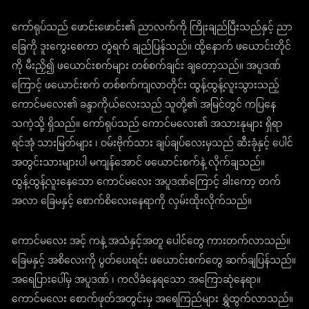
ကော်ရုပ်သည် ဖောင်းဖောင်း၏ ညာလက်ကို ကြိုးချည်ပြီးသည်နှင့် ညာ
ခြေကို ဒူးကွေးစေကာ တွဲရက် ချည်ပြန်သည်။ ထို့နောက် ဖယောင်းတိုင်
ကို မီးညှိ၍ ဖယောင်းစက်များ တစ်စက်ချင်း ချတော့သည်။ အပူဒဏ်
ကြောင့် ဖယောင်းစက် တစ်စက်ကျလာတိုင်း ထွန့်ထွန့်လူးသွားသည့်
ကောင်မလေး၏ ခန္ဒာကိုယ်လေးသည် သူတို့၏ အမြင်တွင် ကပြနေ
သကဲ့သို့ ရှိသည်။ ကော်ရုပ်သည် ကောင်မလေး၏ အသားနုများ ရှိရာ
ရင်အုံ သားမြတ်များ ၊ ဝမ်းဗိုက်သား ချပ်ချပ်လေးမှသည် ဆီးခုံနှင့် ပေါင်
အတွင်းသားများပါ မကျန်အောင် ဖယောင်းစက်နဲ့ လိုက်ချသည်။
ထွန့်ထွန့်လူးနေသော ကောင်မလေး အပူဒဏ်ကြောင့် ခါးကော့ တက်
အလာ ခြေမနှင့် စောက်စိလေးနေရာကို လှမ်းထိုးလိုက်သည်။
ကောင်မလေး အင့် ကနဲ့ အသံနှင့်အတူ ပေါင်တွေ ကားတက်လာသည်။
ခြေမနှင့် အစိလေးကို ပွတ်ပေးရင်း ဖယောင်းစက်တွေ ဆက်ချပြန်သည်။
အရေပြားပေါ်မှ အပူဒဏ် ၊ ကလိခံနေရသော အကြောဆုံနေရာ။
ကောင်မလေး စောက်ဖုတ်အတွင်းမှ အရေကြည်များ ရွှဲထွက်လာသည်။