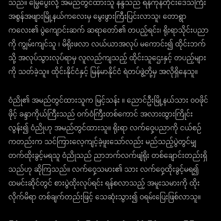
သည်။ မြွေပွေးလို့ အမည်တွင်ထားသူ နန္ဒသည် ရန်ကုန်တိုင်းဒေသကြီး
အစွန်အဖျားမြို့နယ်ကလေးမှ မွေးဖွားကြီးပြင်းလာသူ၊ တောရွာ
ကလေး၏ ပွဲကျောင်းဆက် ဆရာတော်၏ တပည့်ရင်း၊ ရိုးရာသိုင်းပညာ
ကို ကျွမ်းကျင်သူ ၊ မိရိုးဖလာ လယ်ယာအလုပ် မကောင်း၍ ထိုင်းဘက်
သို့ အလုပ်သွားလုပ်ရာမှ လူလည်ကျသည့် ထိုင်းသူဌေးနှင့် တပည့်များ
ကို သတ်ခဲ့သူ။ ထိုင်းနိုင်ငံနှင့် မြန်မာနိုင်ငံ ရဲတပ်ဖွဲ့တို့မှ အလိုရှိနေသူ။
ဝံညို၏ အမည်တွင်ထားသူက မြင့်သန်း ။ ညောင်ဦးမြို့နယ်သား ၀၀ဖိုင်
ဖိုင့် ခန္ဒာကိုယ်ကြီးသည် ဝက်ဝံကြီးတစ်ကောင် အလားထွားကြိုင်း
လွန်း၍ ဝံညိုဟု အမည်တွင်ထားသူ။ ရိုးရာ လက်ဝှေ့ပညာကို ငယ်စဉ်
ကတည်းက သင်ကြားလေ့ကျင့်ခဲ့ဖူးသော်လည်း မည်သည့်ပွဲတွင်မျှ
တက်ထိုးခွင့်မရသူ ဝံညိုသည် ညာဘက်လက်ဖျံရိုး တစ်ချောင်းတည်းရှိ
သည်ဟု ဆိုကြသည်။ လက်ဝှေ့သမား၏ သား လက်ဝှေ့ထိုးခွင့်မရ၍
ထမင်းဆိုင်တွင် စားပွဲထိုးလုပ်ရင်း ရန်စလာသည့် အမူးသမားကို ထိုး
လိုက်မိရာ တစ်ချက်တည်းဖြင့် သေဆုံးသွား၍ ဝရမ်းပြေးဖြစ်လာသူ။