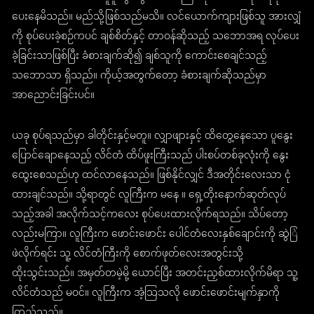
ပေးနေမိသည်။ မည်သို့ဖြစ်သည်မသိ။ လင်ယောက်ကျားဖြစ်သူ အားလျှံ
ကို စုပ်ပေးခဲ့စဉ်ကပင် ချစ်စိတ်နှင့် တာဝန်ဆိုသည့် သဘောအရ လုပ်ပေး
ခဲ့ခြင်းသာဖြစ်ပြီး ခံစားချက်ဆို၍ ချစ်သူကို ကောင်းစေချင်သည့်
သဘောသာ ရှိသည်။ ကိုယ့်အတွက်တော့ ခံစားချက်ဆိုသည်မှာ
အာညောင်းခြင်းပင်။
ယခု စုပ်ရသည်မှာ ခါတိုင်းနှင့်မတူ။ လျှာဖျားနှင့် ထိတွေ့နေသော ပူနွေး
ပြောင်ချောနေသည့် လိင်တံ ထိပ်ဖူးကြီးသည် ပါးစပ်တစ်ခုလုံးကို နွေး
ထွေးစေသည်ဟု ထင်လာနေသည်။ ဖြစ်နိုင်လျှင် ဒီအတိုင်းလေးသာ ငုံ
ထားချင်သည်။ သို့ရာတွင် လူကြီးက မနေ ။ ရှေ့တိုးနောက်ဆုတ်လုပ်
သည့်အခါ အလိုက်သင့်ကလေး စုပ်ပေးထားလိုက်ရသည်။ သိပ်တော့
လည်းမကြာ။ လူကြီးက ဖောင်းဖောင်း ပေါင်တံလေးနှစ်ချောင်းကို ဆွဲြဲ
ဖဲလိုက်ရင်း သူ့ လိင်တံကြီးကို စောက်ဖုတ်လေးအတွင်းသို့
ထိုးသွင်းသည်။ အမှတ်တမဲ့မို့ ယောင်ပြီး အတင်းညှစ်ထားလိုက်မိရာ သူ့
လိင်တံသည် မဝင်။ လူကြီးက အံ့သြသလို ဖောင်းဖောင်းမျက်နှာကို
ကြည့်သည်။