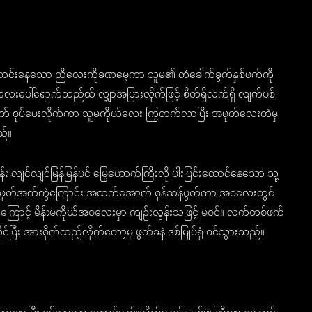
 တင်းနေသော ညီလေးကိုခဏမေ့ကာ သူမ၏ တံခေါက်ခွက်နှစ်ဖက်ကို
လေးပေါ်ရောက်သည်ထိ လျှာအပြားလိုက်ဖြင့် စိတ်ရှိလက်ရှိ လျက်ပစ်
ွတ် စုပ်ပေးလိုက်ကာ သူမကိုယ်လေး ကြွတက်လာပြီး အဖုတ်လေးထဲမှ
ည်။
န်း လျင်လျင်မြန်မြန်ပင် မြွေဟောက်ကြီးလို ပါးပြင်းထောင်နေသော သူ့
ာင် အဖုတ်အက်ကွဲကြောင်း အထက်အောက် စုန်ဆန်ပွတ်ကာ အဝလေးတွင်
ြောင့် မိန်းမကိုယ်အဝလေးမှာ ကျဉ်းလွန်းသဖြင့် မဝင်။ လက်တစ်ဖက်
ြီး အားစိုက်ထည့်လိုက်တော့မှ ဖွတ်ခနဲ ဒစ်မြုပ်ရုံ ဝင်သွားသည်။