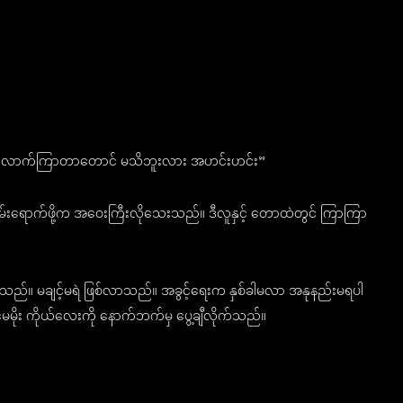
ဘူး ခုလောက်ကြာတာတောင် မသိဘူးလား အဟင်းဟင်း”
းလမ်းရောက်ဖို့က အဝေးကြီးလိုသေးသည်။ ဒီလူနှင့် တောထဲတွင် ကြာကြာ
းသည်။ မချင့်မရဲ ဖြစ်လာသည်။ အခွင့်ရေးက နှစ်ခါမလာ အနုနည်းမရပါ
ုး ကိုယ်လေးကို နောက်ဘက်မှ ပွေ့ချီလိုက်သည်။