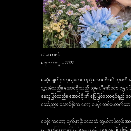
သံယောဇဉ်
ရေးသားသူ – ?????
မေမိုး မျက်နှာလှလှလေးသည် အောင်စိုး ၏ သူမကိုအာသ
သွားမိသည်။ အောင်စိုးသည် သူမ ပျိုဖော်ဝင်စ ၁၅ ၁၆ 
နေသူဖြစ်သည်။ အောင်စိုး၏ ပြေပြစ်သောရုပ်ရည် တောင့
သော်ညား အောင်စိုးက တော့ မေမိုး တစ်ယောက်သာ မိ
မေစိုး ကတော့ မျက်နှာပိုးမသေဘဲ တွယ်ကပ်လွန်းအာ
သွားသဖြင့် အဒေါ် လင်မယား နှင့် ကပ်နေရခြင်း ဖြစ်သ