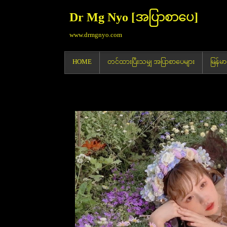
Dr Mg Nyo [အပြာစာပေ]
www.drmgnyo.com
HOME
တင်ထားပြီးသမျှ အပြာစာပေများ
မြန်