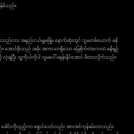
ကန်မိသည်။
ေါက်သည်လား အနည်းငယ်မျှမဖြုံ။ နောက်ဆုံးတွင် သူမတစ်ယောက် ဓနိ
ရသည်။ အောင်စိုးသည် အမိုး အကာသာရှိသော မြေစိုက်တဲလေးထဲ ဓနိဖျဉ်
လှဲချပြီး သူ့ကိုယ်ကိုပါ သူမပေါ် မရုန်းနိုင်အောင် ဖိထားလိုက်သည်။
ခေါင်းကိုလှည့်ကာ ရှောင်သော်လည်း အားအင်ကုန်ခမ်းလာသည်။