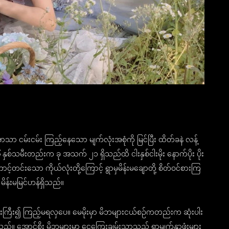
ာ ငမ်းငမ်း ကြည့်နေသော မျက်လုံးအစုံကို မြင်ပြီး ထိတ်ခနဲ လန့်
နှစ်သမီးတည်းက ခု အသက် ၂၁ ရှိသည်ထိ ငါးနှစ်ငါးမိုး နောက်ပိုး ပိုး
်တင်းသော ကိုယ်လုံးတို့ကြောင့် ရွာမှမိန်းမချောတို့ စိတ်ဝင်စားကြ
န်းမမြင်ဟန်ရှိသည်။
းကြီး၍ ကြည့်မရလှပေ။ မေမိုးမှာ မိဘများငယ်စဉ်ကတည်းက ဆုံးပါး
ည်။ အောင်စိုး မိဘများမှာ ငွေကြေးချမ်းသာသည့် ရွာမျက်နှာဖုံးများ