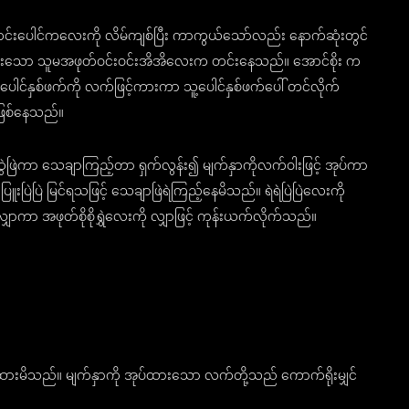
းပေါင်ကလေးကို လိမ်ကျစ်ပြီး ကာကွယ်သော်လည်း နောက်ဆုံးတွင်
ပ်ထားသော သူမအဖုတ်ဝင်းဝင်းအိအိလေးက တင်းနေသည်။ အောင်စိုး က
ေါင်နှစ်ဖက်ကို လက်ဖြင့်ကားကာ သူ့ပေါင်နှစ်ဖက်ပေါ် တင်လိုက်
ဖြစ်နေသည်။
ဲဖြဲကာ သေချာကြည့်တာ ရှက်လွန်း၍ မျက်နှာကိုလက်ဝါးဖြင့် အုပ်ကာ
ြူးပြဲပြဲ မြင်ရသဖြင့် သေချာဖြဲရဲကြည့်နေမိသည်။ ရဲရဲပြဲပြဲလေးကို
ောကာ အဖုတ်စိုစိုရွှဲလေးကို လျှာဖြင့် ကုန်းယက်လိုက်သည်။
ားမိသည်။ မျက်နှာကို အုပ်ထားသော လက်တို့သည် ကောက်ရိုးမျှင်