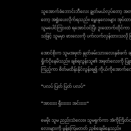
သူအောက်ခံဘောင်းဘီလေး ချွတ်မယ်လုပ်တော့ အတင်
တော့ အရှုံးပေးလိုက်ရသည်။ မွှေးနုလေးများ အု
သူမပေါင်ကြားထဲ ရအောင်ဝင်ပြီး ဒူးထောက်ထိုင်ကာ ပ
သဖြင့် သူမမှာ ဖားလေးကို ပက်လက်လှန်ထားသလို 
အောင်စိုးက သူမအဖုတ် နှုတ်ခမ်းသားလေးနှစ်ဖက် ဆွ
ရှိုက်ငိုနေမိသည်။ ချစ်ရလွန်းသူ၏ အဖုတ်လေးကို ပြူးပ
ကြည့်ကာ စိတ်မထိန်းနိုင်လွန်းရ၍ ကိုယ်ကိုအောက်လျှ
“ပလပ် ပြတ် ပြတ် ပလပ်”
“အားးးးး ရှီးးးးးးး အင်းးးးး”
မေမိုး သူမ ညည်းသံလေး။ သူမရှက်ကာ အံကိုကြိတ်ထ
လေးများကို မှုန့်ကြေမတတ် ညှစ်ချေမိနေသည်။