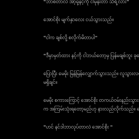
“ဘာစတာလဲ အာ့မို့နင့်ကို ငါမုန်းတာ သိရဲ့လား”
အောင်စိုး မျက်နှာလေး ငယ်သွားသည်။
“ငါက ချစ်လို့ စလိုက်မိတာပါ”
“ဒီမှာမှတ်ထား နင့်ကို ငါဘယ်တော့မှ ပြန်မချစ်
ပြောပြီး မေမိုး မြန်မြန်လျှောက်သွားသည်။ လူသွာ
မရှိချင်။
မေမိုး စကားကြောင့် အောင်စိုး တကယ်ဝမ်းနည်းသွာ
က အကြမ်းသုံးရတော့မည်ဟု နားလည်လိုက်သည်။ မေမိ
“ဟင် နင်ဒါဘာလုပ်တာလဲ အောင်စိုး ”