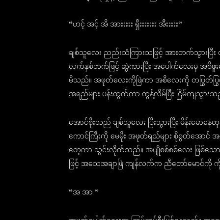
“ဟင့် အင့် အိ အားးးးး ရှီးးးးးးး အီးးးးး”
ချစ်သူလေး ညည်းသံကြားသဖြင့် အားတက်သွားပြီး
လက်နှစ်ဘက်ဖြင့် ဆွဲကားပြီး အပေါက်လေးမှ အစိဖူး
မိသည်။ အဖုတ်လေးကိုဖြဲကာ အစိလေးကို တပြွတ်ပြ
အရည်များ ပန်းထွက်ကာ တွန့်လိမ်ပြီး ငြိမ်ကျသွားသ
အောင်စိုးသည် ချစ်သူလေး ပြီးသွားပြီး မိန်းမောနေတု
ကောင်ကြီးကို မေမိုး အဖုတ်ရည်များ စိုစွတ်အေ
တေ့ကာ သွင်းလိုက်သည်။ အပျိုစစ်စစ်လေး ဖြစ်သောက
ဖြင့် အသေအချာဖြဲ ကျန်လက်က ညီတော်မောင်ကို ကိုင်ပ
“အ အာ ”