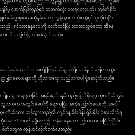
ု တွန်းထားမိသည်။ ကြောက်လွန်း၍ တအိအိရှိုက်ငိုနေမိသည်။ သူမ၏
ျိန်မှ နောက်ပြန်လှည့်ရင် တသက်လုံး ဝေးရတော့မည်။ သူ့စိတ်ရိုင်း
တ်ခမ်းဖူးဖူးလေးကိုနမ်းတော့ တွန့်သွားသည်။ ဆွဲစုပ်ယူလိုက်ပြီး
ားသည်။ ရင်သားနုနုလေးကို လက်တင်ပြီး သာသာညှစ်တော့ အိုခနဲ
ဲလေးကို တပြွတ်ပြွတ် စုပ်လိုက်သည်။
းရင်း လက်က အင်္ကျီ ကြယ်သီးချွတ်ပြီး ထမိန်ကို ဖြေကာ ဆွဲချ
ီး ပတ္တမြားခဲလေးများကို ဟိုဘက်ရော သည်ဘက်ပါ စို့နေလိုက်သည်။
ြုသမျှ နုနေရသဖြင့် အရမ်းရှက်နေမိသည်။ နို့ကိုစို့နေမှ သူမကိုယ်တွင်
 သူ့လက်က အတွင်းခံပေါ်ကို ရောက်ပြီး အကွဲကြောင်းလေးကို အပေါ်
ိုယ်လေး တုန်သွားသည်ထိ ကျင်ခနဲ ဖိန်းဖိန်း ရှိန်းရှိန်း ခံစားလိုက်ရ
ယ်မှာလဲ အဝတ်မရှိတော့၍ သန်မာနေသော ကြွက်သားအပြိုင်းပြိုင်း
့အောင် စိတ်တွေက တုန်ယင်လှိုက်ခက်နေသည်။