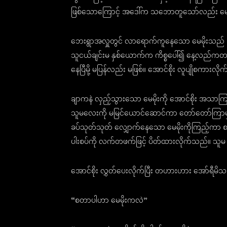
ဖြစ်သောကြောင့် အဒေါ်က သဘောတူသော်လည်း မေမိ
ဘေးရွာအလှူတွင် လာရောက်ကူနေသော မေမိုးသည် ပြန်
သူငယ်ချင်းမ နှစ်ယောက်က ကိစ္စပေါ်၍ နေ့လည်ကတ
နေပြီမို့ မပြန်လည်း မဖြစ်။ အောင်စိုး လူပျိုစက
ချာကနဲ လှည့်သွားသော မေမိုးကို အောင်စိုး အသာ
သူမလေးကို မမြင်ယောင်ဆောင်ကာ တော်တော်ကြာ
ခပ်သုတ်သုတ် လျှောက်နေသော မေမိုးကိုကြည့်ကာ စချင
ပါးစပ်ကို လက်တဖက်ဖြင့် ပိတ်ထားလိုက်သည်။ သူမ
အောင်စိုး လွှတ်ပေးလိုက်ပြီး တဟားဟား အော်ရီမိ
“စတာပါဟာ မေမိုးကလဲ”