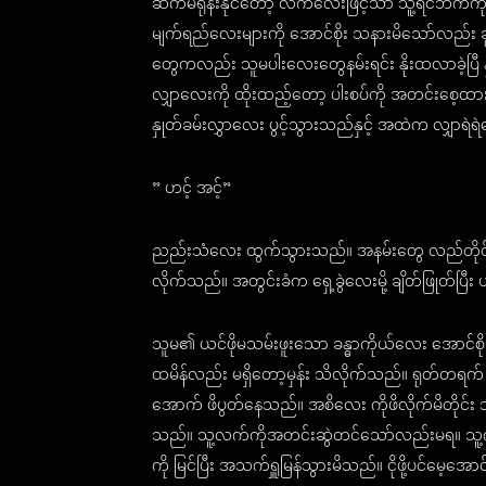
ဆက်မရုန်းနိုင်တော့ လက်လေးဖြင့်သာ သူ့ရင်ဘက်ကိ
မျက်ရည်လေးများကို အောင်စိုး သနားမိသော်လည်း ခုခ
တွေကလည်း သူမပါးလေးတွေနမ်းရင်း နိုးထလာခဲ့ပြီ နှု
လျှာလေးကို ထိုးထည့်တော့ ပါးစပ်ကို အတင်းစေ့ထ
နှုတ်ခမ်းလွှာလေး ပွင့်သွားသည်နှင့် အထဲက လျှာရဲရ
” ဟင့် အင့်”
ညည်းသံလေး ထွက်သွားသည်။ အနမ်းတွေ လည်တိုင်းဆင်
လိုက်သည်။ အတွင်းခံက ရှေ့ခွဲလေးမို့ ချိတ်ဖြုတ်ပြ
သူမ၏ ယင်ဖိုမသမ်းဖူးသော ခန္ဓာကိုယ်လေး အောင်စိုး ပ
ထမိန်လည်း မရှိတော့မှန်း သိလိုက်သည်။ ရုတ်တရက်
အောက် ဖိပွတ်နေသည်။ အစိလေး ကိုဖိလိုက်မိတိုင်း သူမက
သည်။ သူ့လက်ကိုအတင်းဆွဲတင်သော်လည်းမရ။ သူ့ကို
ကို မြင်ပြီး အသက်ရှူမြန်သွားမိသည်။ ငိုဖို့ပင်မေ