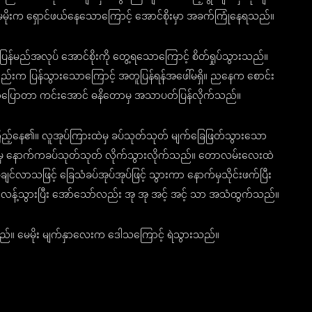
ုးက ရှောင်ဖယ်နေသောကြောင့် အောင်စိုးမှာ အခက်ကြုံနေရသည်။
မည်အလုပ် အောင်စိုးကို တွေ့ရသောကြောင့် စိတ်ရှုပ်သွားသည်။
ည်းက ပြန်သွားသောကြောင့် အတူပြန်ရန်အဖေါ်မရှိ။ ညနေက စောင်း
ားလိုက်ပြောတာ ကင်းအောင် ဓနိတောမှ အသာပတ်ပြန်လိုက်သည်။
ကြည့်နေ၏။ လူအုပ်ကြားထဲမှ ခပ်သုတ်သုတ် မျက်ခြေဖြတ်သွားသော
မှ နောက်ကခပ်သုတ်သုတ် လိုက်သွားလိုက်သည်။ တောလမ်းလေးထဲ
်လာသဖြင့် ခြေသံခပ်အုပ်အုပ်ဖြင့် သွားကာ နောက်မှသိုင်းဖက်ပြီး
 လန့်သွားပြီး အော်သော်လည်း အု အု အင့် အင့် သာ အသံထွက်သည်။
သည်။ မေမိုး မျက်နှာလေးက ဒေါသကြောင့် ရဲသွားသည်။