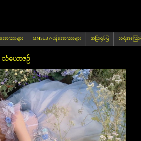
မာအောကားများ
MMSUB ဂျပန်အောကားများ
အပြာရုပ်ပြ
သရဲအကြောင်
သံယောဇဉ်