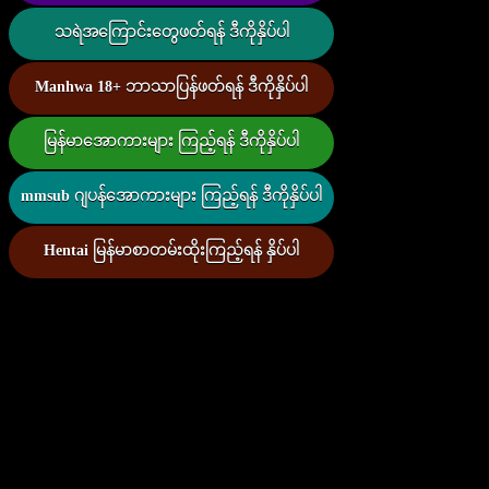
သရဲအကြောင်းတွေဖတ်ရန် ဒီကိုနှိပ်ပါ
Manhwa 18+ ဘာသာပြန်ဖတ်ရန် ဒီကိုနှိပ်ပါ
မြန်မာအောကားများ ကြည့်ရန် ဒီကိုနှိပ်ပါ
mmsub ဂျပန်အောကားများ ကြည့်ရန် ဒီကိုနှိပ်ပါ
Hentai မြန်မာစာတမ်းထိုးကြည့်ရန် နှိပ်ပါ