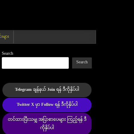
းများ
Search
Search
Telegram ချန်နယ် Join ရန် ဒီကိုနှိပ်ပါ
Twitter X မှာ Follow ရန် ဒီကိုနှိပ်ပါ
တင်ထားပြီးသမျှ အပြာစာပေများ ကြည့်ရန် ဒီ
ကိုနှိပ်ပါ