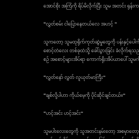
အောင်စိုး အကြံကို ရိပ်မိလိုက်ပြီး သူမ အတင်း ရုန်း
“လွှတ်စမ်း ငါပြောနေတယ်လေ အဟင့် ”
သူကတော့ သူမထုရိုက်ကုတ်ဆွဲမှုတွေကို ပန်းနှင့်ပ
စောင့်တဲလေး တစ်ခုထဲသို့ ခေါ်သွားခြင်း ခံလိုက်
စဉ် အစောင့်များအိပ်ရာ ကောက်ရိုးအိပ်ယာပေါ် သူမကို 
“လွှတ်နော် လွှတ် လူယုတ်မာကြီး”
“ချစ်လို့ပါဟာ ကိုယ်မေ့ကို ပိုင်ဆိုင်ချင်တယ်။”
“ဟင့်အင်း ဟင့်အင်း”
သူမပါးလေးတွေကို သူအတင်းနမ်းတော့ အစမှာတော့ 