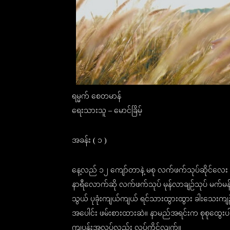
ရမ္မက် စေတမာန်
ရေးသားသူ – မောင်ခြိမ့်
အခန်း ( ၁ )
နေ့လည် ၁၂ ကျော်တာနဲ့ မစု လက်ဖက်သုပ်ဆိုင်လေး
နာရီလောက်ဆို လက်ဖက်သုပ် မုန်လာချဉ်သုပ် မက်မန
သွယ် ပုခုံးကျယ်ကျယ် ရင်သားထွားထွား ခါးသေးက
အပေါင်း ဖမ်းစားထားဆဲ။ နာမည်အရင်းက စုစုထွေးပ
ကျပန်းအလုပ်လည်း လုပ်ကိုင်လျက်။