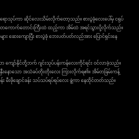
ရောသုပ်ကာ ဆိုင်လေးသိမ်းလိုက်တော့သည်။ စားပွဲခုံလေးပေါ်မှ ငရုပ်
ို့အား တကောက်တောင်းကြီးထဲ ထည့်ကာ အိမ်ထဲ အရင်သွားပို့လိုက်သည်။
များ ဆေးကျောပြီး စားပွဲခုံ ဘေးပတ်ပတ်လည်အား ပြောင်ရှင်းနေ
 ကျော်နိုင်တို့ဘက် ဂျင်းသုပ်ပန်းကန်လေးကိုင်ရင်း ဝင်လာခဲ့သည်။
တင်းနှီးနောသော အသံခပ်တိုးတိုးလေး ကြားလိုက်ရ၏။ အိမ်တခြမ်းကန့်
ခန်း မီးဖိုချောင်ခန်း သပ်သပ်ရပ်ရပ်လေး ဖွဲ့ကာ နေထိုင်တတ်သည်။