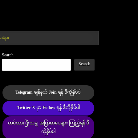
းများ
Search
Search
Telegram ချန်နယ် Join ရန် ဒီကိုနှိပ်ပါ
Twitter X မှာ Follow ရန် ဒီကိုနှိပ်ပါ
တင်ထားပြီးသမျှ အပြာစာပေများ ကြည့်ရန် ဒီ
ကိုနှိပ်ပါ