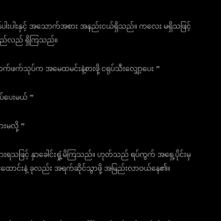
န်ပါးပါးနှင့် အသောက်အစား အနည်းငယ်ရှိသည်။ ကလေး မရှိသဖြင့်
င်လည်လည် ရှိကြသည်။
… လက်ဖက်သုပ်က အမေထမင်းနဲ့စားဖို့ ငရုပ်သီးလျှော့ပေး ”
ပ်ပေးမယ် ”
ားမလို့ ”
 များရသဖြင့် နှာခေါင်းရှုံ့မိကြသည်။ ဟုတ်သည် ရပ်ကွက် အရှေ့ပိုင်းမှ
င်းထောင်းနဲ့ ခုလည်း အရက်ဆိုင်သွာဖို့ အမြည်းလာဝယ်နေ၏။