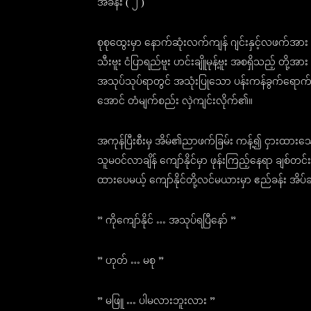
အခန်း ( ၂ )
စုစုထွေးမှာ နောက်ဆုံးလက်ကျန် ဂျင်းနှင့်လဖက်အား 
သီးဗူး ငံပြာရည်ဗူး ဟင်းချိူမုန့်ဗူး အစရှိသည့် တ
အသုပ်သုပ်ရာတွင် အသုံးပြုသော ပန်းကန်ခွက်ရောက်
အောင် တံမျက်စည်း လှဲကျင်းလိုက်၏။
အကုန်ပြီးစီးမှ အိမ်၏ညာဖက်ခြမ်း ကန့်၍ ငှားထားသော
သူမဝင်လာချိန် ကျော်နိုင်မှာ ဖုန်းကြည့်နေရာ ချစ်
ထားပေမယ့် ကျော်နိုင်တို့လင်မယားမှာ ဧည်ခန်း အိပ်
” ကိုကျော်နိုင် … အသုပ်ရပြီနော် ”
” ဟုတ် … မစု ”
” မဖြူ … ပါမလားဘူးလား ”