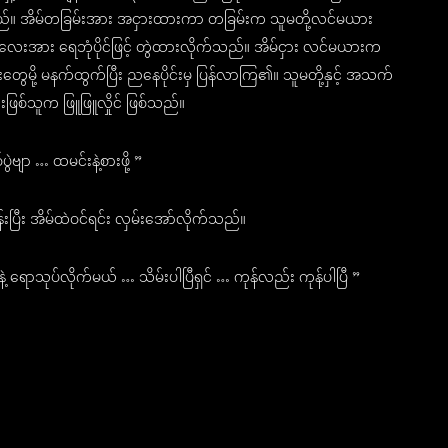
ည်။ အိမ်တခြမ်းအား အငှားထားကာ တခြမ်းက သူမတို့လင်မယား
ေးအား ရေဘုံပိုင်ဖြင့် တွဲထားလိုက်သည်။ အိမ်ငှား လင်မယားက
မို့ မနက်ထွက်ပြီး ညနေပိုင်းမှ ပြန်လာကြ၏။ သူမတို့နှင့် အသက်
းဖြစ်သူက ဖြူဖြူလှိုင် ဖြစ်သည်။
ဲဗျာ … ထမင်းနဲ့စားဖို့ ”
်းပြီး အိမ်ထဲဝင်ရင်း လှမ်းအော်လိုက်သည်။
ရောသုပ်လိုက်မယ် … သိမ်းပါပြီရှင် … ကုန်လည်း ကုန်ပါပြီ ”