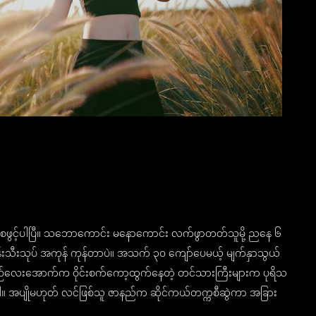
 စဖွင့်ပါပြီ။ သဘောကောင်း မနောကောင်း လက်ဖွာတတ်သူမို့ ညနေ ၆
်းသီးသုပ် အကုန် ကုန်တာပဲ။ အသက် ၃၀ ကျော်ပေမယ့် မျက်နှာသွယ်
ျဉ်လေးအောက်က ဝိုင်းစက်ကော့ထွက်နေတဲ့ တင်သားကြီးများက ပုရိသ
ါ။ အပျိုမဟုတ် လင်ဖြစ်သူ ဇာနည်က ဆိုင်ကယ်တက္ကစီဆွဲကာ အခြား