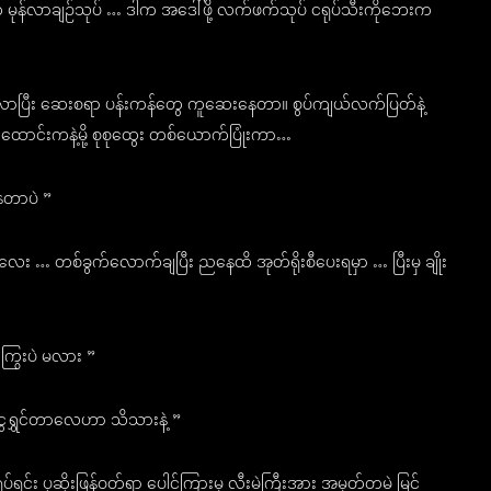
က မုန်လာချဉ်သုပ် … ဒါက အဒေါ်ဖို့ လက်ဖက်သုပ် ငရုပ်သီးကိုဘေးက
ဝင်လာပြီး ဆေးစရာ ပန်းကန်တွေ ကူဆေးနေတာ။ စွပ်ကျယ်လက်ပြတ်နဲ့
ံ့က ထောင်းကနဲ့မို့ စုစုထွေး တစ်ယောက်ပြုံးကာ…
ေတာပဲ ”
… တစ်ခွက်လောက်ချပြီး ညနေထိ အုတ်ရိုးစီပေးရမှာ … ပြီးမှ ချိုး
ြွေးပဲ မလား ”
ွေရွှင်တာလေဟာ သိသားနဲ့ ”
ပ်ရင်း ပုဆိုးဖြန့်ဝတ်ရာ ပေါင်ကြားမှ လီးမဲကြီးအား အမှတ်တမဲ့ မြင်