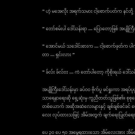
” ဟဲ့ မအေလိုး အရက်သမား ငါ့စောက်ပတ်က နင်တို့ ရှုချ
” တော်စမ်းပါ ဒေါ်သန်းရာ … ပြောတော့ဖြစ် အပျိုကြ
” အောင်မယ် သဒေါင်းစားက … ငါ့စောက်ဖုတ်က ပါကင်ဟ
တာ … ရှင်းလား ”
” ခ်လ်း ခ်လ်းးး … ကဲ တော်ပါတော့ ကိုစိုးရယ် ဒေါ်သန
အပျိုကြီးဒေါ်သန်းမှာ ခပ်ဝဝ ဗိုက်ပူ ဖင်ရှုးကာ အ
သာရေနာရေးဆို ရှေ့ဆုံးမှ ကူညီတတ်သူဖြစ်၏။ စုစုထွ
တစ်ယောက် အဆိုအဆဲလေးများနှင့် ချစ်ချစ်ခင်ခင် ပေါ
လေး လုပ်ထားသဖြင့် အိမ်အတွက် ချက်ရေးပြုတ်ရေ
ပေ ၃၀ ပေ ၅၀ အမွေရထားသော အိမ်လေးအား အိမ်ရှေ