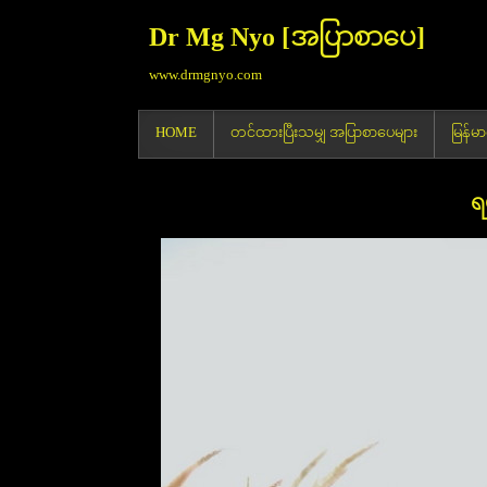
Dr Mg Nyo [အပြာစာပေ]
www.drmgnyo.com
HOME
တင်ထားပြီးသမျှ အပြာစာပေများ
မြန်
ရ