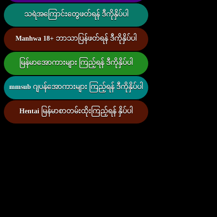
သရဲအကြောင်းတွေဖတ်ရန် ဒီကိုနှိပ်ပါ
Manhwa 18+ ဘာသာပြန်ဖတ်ရန် ဒီကိုနှိပ်ပါ
မြန်မာအောကားများ ကြည့်ရန် ဒီကိုနှိပ်ပါ
mmsub ဂျပန်အောကားများ ကြည့်ရန် ဒီကိုနှိပ်ပါ
Hentai မြန်မာစာတမ်းထိုးကြည့်ရန် နှိပ်ပါ