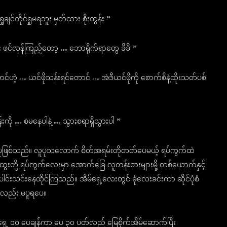
င်တိုင်ရှုမရဘူး မှတ်ထား စိုးထွန်း ”
ီး ဖင်လှန်ကြည့်တော့ … ဘောရိုက်ရာတွေ ခိခိ ”
ဲ့ … ယင်ဖိုသန်းရင်တောင် … အဲဒီယင်ဖိုကို စောက်စိနဲ့ထိုးသတ်ပစ်
်းကို … စမနေပါနဲ့ … သွားစရာရှိသွားပါ ”
ရပ်ပုပုဖြစ်သည်။ လူပုသလောက် စိတ်အရမ်းတိုတတ်ပေမယ့် ရပ်ကွက်ထဲ
ေးတို့ ရပ်ကွက်လေးမှာ အောက်ခြေ လူတန်းစားများမို့ တစ်ယောက်နှင့်
င်းသင်းနေထိုင်ကြသည်။ အိမ်ရှေ့လေးတွင် ခုံလေးခင်းကာ ဆိုင်ပုံစံ
းလည်း မပူရပေ။
့ ၁၀ ပေချန်ကာ ပေ ၃၀ ပတ်လည် မြေစိုက်အိမ်ဆောက်ပြီး