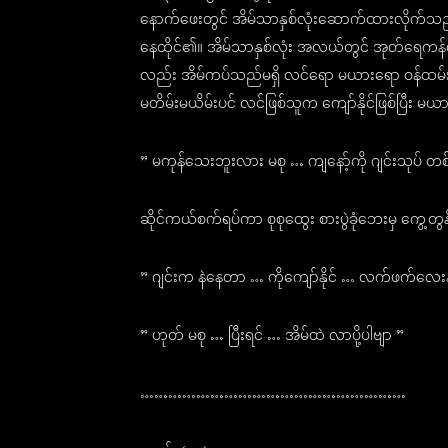
နောက်ဖေးတွင် အိမ်သာနှစ်လုံးဆောက်ထားလိုက်သ
နေထိုင်၏။ အိမ်သာနှစ်လုံး အလယ်တွင် အုတ်ရေကန်လ
လည်း အိမ်ကပ်သည်မရှိ လင်ရော မယားရော ဝန်ထမ်းတွေ
မတိမ်းမယိမ်းပင် လင်ဖြစ်သူက ကျော်နိုင်ဖြစ်ပြီး မယာ
” မကုန်သေးဘူးလား မစု … ကျနော့်ကို ဂျင်းသုပ် တစ်ပွ
ဆိုင်ကယ်စက်ရပ်ကာ စုစုထွေး စားပွဲခုံဘေးမှ ကွေ့တွန
” ဂျင်းက နဲနေတာ … ကိုကျော်နိုင် … လက်ဖက်လေးနဲ့ 
” ဟုတ် မစု … ပြီးရင် … အိမ်ထဲ လာပို့ပါဗျာ ”
…………………………………………………