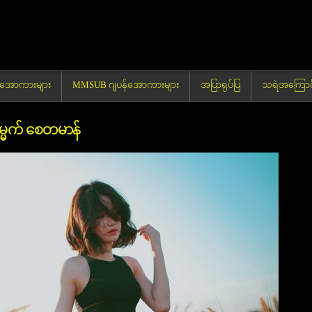
မာအောကားများ
MMSUB ဂျပန်အောကားများ
အပြာရုပ်ပြ
သရဲအကြောင်
မ္မက် စေတမာန်