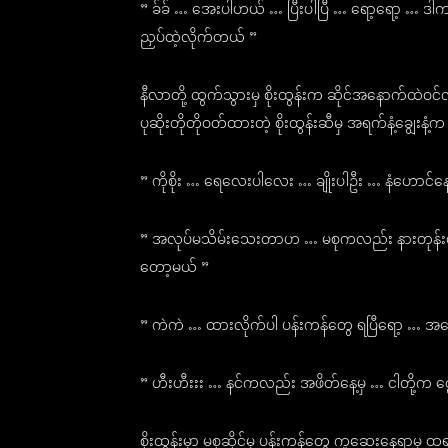
” ခ်ခ် … အေးပါဟယ် … ပြီးပါပြီ … ရော့ရော့ … ဒါ
ညှပ်ထဲ့လိုက်တယ် ”
နီလာတို့ ထွက်သွားမှ စိုးထွန်းက ဆိုင်အနောက်ထဲ
ပုဆိုးတိုတိုဝတ်ထားတဲ့ စိုးထွန်းဆီမှ အရက်နံ့ချွေးန
” ကိုစိုး … ရေလေးပါလေး … ချိုးပါဦး … နံဟောင်န
” အလုပ်မသိမ်းသေးတာဟ … မစုကလည်း နားတုန်းလေး 
တော့မယ် ”
” ကဲကဲ … ထားလိုက်ပါ ပန်းကန်တွေ ရပြီရော့ … အက
” ဟီးဟီးးး … နင်ကလည်း အဖိတ်နေ့မှ … ငါတို့က င
စိုးထွန်းမှာ မစုဆိုင်မှ ပန်းကန်တွေ ကူဆေးနေရာမှ ထရ