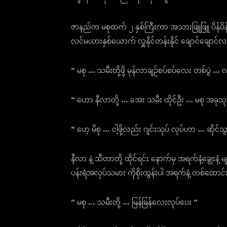
ဇာနည်က မစုထက် ၂ နှစ်ကြီးကာ အသားဖြူဖြူ ပိန်ပိ
လင်မယားနှစ်ယောက် လှူနိုင်တန်းနိုင် ချောင်ချော
” မစု … သမီးတို့ဖို့ မုန်လာချဉ်စပ်စပ်လေး တစ်ပွဲ 
” ဟော နီလာတို့ … အေး သမီး ထိုင်ဦး … မစု အခုသု
” ဟေ့ မိစု … ငါ့ဖို့လည်း ဂျင်းသုပ် လုပ်ဟာ … ဆိုင်သွ
နီလာ နဲ့ သီတာတို့ ထိုင်ရင်း နောက်မှ အရက်နံ့ချွေးနံ့
ပန်းရံအလုပ်သမား ကိုစိုးထွန်းပါ အရက်နံ့ တစ်ထော
” မစု … သမီးတို့ … မြန်မြန်လေးလုပ်ပေး ”