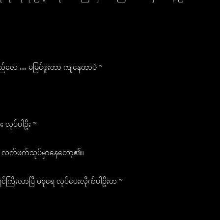
်လေ … မမြင်ဖူးတာ ကျနေတာပဲ ”
 လုပ်ပါဦး ”
ာကာ လက်ဖက်သုပ်မှာနေတော့၏။
ှင်ကြီးလာပြီ မစုရေ လုပ်ပေးလိုက်ပါဦးဟ ”