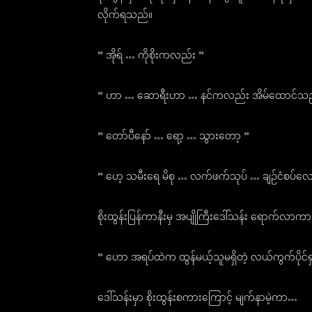
လိုက်ရသည်။
” အိုရ် … ကိုစိုးကလည်း ”
” ဟာ … ဆောရီးဟာ … နင်ကလည်း အိမ်ထောင်သည
” တော်ပီနော် … ရော့ … သွားတော့ ”
” ဟေ့ သမီးရေ မိစု … လက်ဖက်သုပ် … ချဉ်ငံစပ်လေး
စိုးထွန်းပြန်ကာနီးမှ အပျိုကြီးဒေါ်သန်း ရောက်လ
” ဟော အရပ်ထဲက ထွန်မယ့်သူမရှိတဲ့ လယ်ကွက်ပိုင်ရ
ဒေါ်သန်းမှာ စိုးထွန်းစကားကြောင့် မျက်နာမဲ့ကာ…