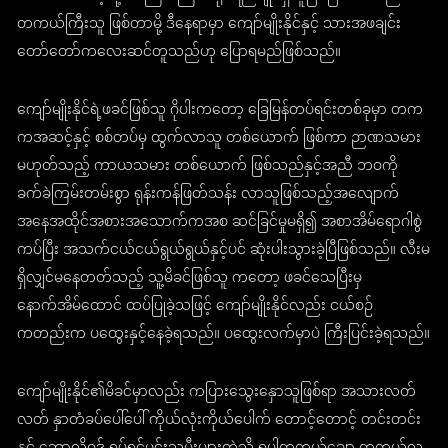
တကယ်ကြီးသူ ဖြစ်တာမို့ ဒီနေရာမှာ ကျော်မျိုးနိုင်နှင့် သားအဖချင်း
တော်တော်ကလေးဆင်တူသည်ဟု ပြောရမည်ဖြစ်သည်။
ကျော်မျိုးနိုင်ရဲ့ဖခင်ဖြစ်သူ ဂိုပါးကတော့ ခြေမြန်တပ်ရင်းတစ်ခုမှာ တက
ကအဆင့်နှင့် စစ်တပ်မှ ထွက်လာသူ တစ်ယောက် ဖြစ်ကာ ဉာဏသမား
မဟုတ်သည့် ကာယသမား တစ်ယောက် ဖြစ်သည်နှင့်အညီ ဘဝကို
ခက်ခဲကြမ်းတမ်းစွာ ရုန်းကန်ဖြတ်သန်း လာသူဖြစ်သည့်အလျောက်
အနေအထိုင်အစားအသောက်ကအစ ဆင်ခြင်မှုမရှိ၍ အစာအိမ်ရောဂါစွဲ
ကပ်ပြီး အသက်ငယ်ငယ်ရွယ်ရွယ်နှင့်ပင် ဆုံးပါးသွားခဲ့ပြီဖြစ်သည်။ လီးမ
ရှိလျှင်မနေတတ်သည့် သူ့မိခင်ဖြစ်သူ ကတော့ ဖခင်သေပြီးမှ
နောက်အိမ်ထောင် ထပ်ပြုခဲ့သဖြင့် ကျော်မျိုးနိုင်လည်း ငယ်စဉ်
ကတည်းက ပထွေးနှင့်နေခဲ့ရသည်။ ပထွေးလက်မှာပဲ ကြီးပြင်းခဲ့ရသည်။
ကျော်မျိုးနိုင်၏မိခင်မှာလည်း ကပြားသွေးနှောသူဖြစ်ရာ အသားလတ်
လတ် နှာတံခပ်ပေါ်ပေါ် ကိုယ်လုံးကိုယ်ပေါက် တောင့်တောင့် တင်းတင်း