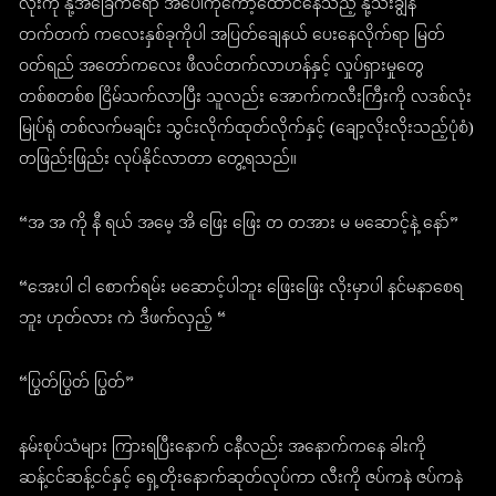
လုံးကို နို့အခြေကရော အပေါ်ကိုကော့ထောင်နေသည့် နို့သီးချွန်
တက်တက် ကလေးနှစ်ခုကိုပါ အပြတ်ချေနယ် ပေးနေလိုက်ရာ မြတ်
ဝတ်ရည် အတော်ကလေး ဖီလင်တက်လာဟန်နှင့် လှုပ်ရှားမှုတွေ
တစ်စတစ်စ ငြိမ်သက်လာပြီး သူလည်း အောက်ကလီးကြီးကို လဒစ်လုံး
မြုပ်ရုံ တစ်လက်မချင်း သွင်းလိုက်ထုတ်လိုက်နှင့် (ချော့လိုးလိုးသည့်ပုံစံ)
တဖြည်းဖြည်း လုပ်နိုင်လာတာ တွေ့ရသည်။
“အ အ ကို နီ ရယ် အမေ့ အိ ဖြေး ဖြေး တ တအား မ မဆောင့်နဲ့ နော်”
“အေးပါ ငါ စောက်ရမ်း မဆောင့်ပါဘူး ဖြေးဖြေး လိုးမှာပါ နင်မနာစေရ
ဘူး ဟုတ်လား ကဲ ဒီဖက်လှည့် “
“ပြွတ်ပြွတ် ပြွတ်”
နမ်းစုပ်သံများ ကြားရပြီးနောက် ငနီလည်း အနောက်ကနေ ခါးကို
ဆန့်ငင်ဆန့်ငင်နှင့် ရှေ့တိုးနောက်ဆုတ်လုပ်ကာ လီးကို ဇပ်ကနဲ ဇပ်ကနဲ