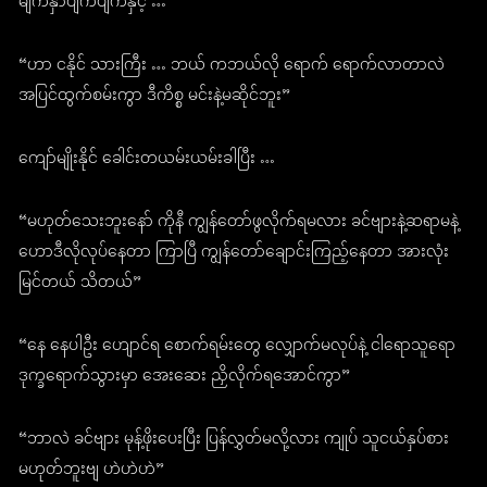
မျက်နှာပျက်ပျက်နှင့် …
“ဟာ ငနိုင် သားကြီး … ဘယ် ကဘယ်လို ရောက် ရောက်လာတာလဲ
အပြင်ထွက်စမ်းကွာ ဒီကိစ္စ မင်းနဲ့မဆိုင်ဘူး”
ကျော်မျိုးနိုင် ခေါင်းတယမ်းယမ်းခါပြီး …
“မဟုတ်သေးဘူးနော် ကိုနီ ကျွန်တော်ဖွလိုက်ရမလား ခင်ဗျားနဲ့ဆရာမနဲ့
ဟောဒီလိုလုပ်နေတာ ကြာပြီ ကျွန်တော်ချောင်းကြည့်နေတာ အားလုံး
မြင်တယ် သိတယ်”
“နေ နေပါဦး ဟျောင်ရ စောက်ရမ်းတွေ လျှောက်မလုပ်နဲ့ ငါရောသူရော
ဒုက္ခရောက်သွားမှာ အေးဆေး ညှိလိုက်ရအောင်ကွာ”
“ဘာလဲ ခင်ဗျား မုန့်ဖိုးပေးပြီး ပြန်လွှတ်မလို့လား ကျုပ် သူငယ်နှပ်စား
မဟုတ်ဘူးဗျ ဟဲဟဲဟဲ”