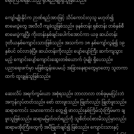
ရေကြောရေနိုင်သည့် ရုပ်ရည်မျိုးရှိသူဖြစ်သည်။
ကျော်မျိုးနိုင်က ဉာဏ်ရည်အားဖြင့် သိပ်ကောင်းလှသူ မဟုတ်၍
စာမေးပွဲတွေ အလီလီ ကျခဲသူဖြစ်သည်။ ခုနစ်တန်း ရှစ်တန်း တစ်နှစ်စီ
စာမေးပွဲကျပြီး ကိုးတန်းနှစ်ချင်းပေါက်အောင်ကာ ယခု ဆယ်တန်း
ဒုတိယနှစ်ကျောင်းသားဖြစ်သည်။ အသက်က ၁၈ နှစ်ကျော်လွန်၍ ၁၉
နှစ်ပင် ဝင်လာခဲ့ပြီ။ ဆယ်တန်းကိုလည်း ပျော်ပျော်ကြီး ဆက်ကျသွား
မည့် ကျောင်းပျော်ကျောင်းဆွေးတစ်ယောက် ပုံမျိုး ရှိပေသည်။
ပညာရေးဖက်မှာ မဖြစ်ထွန်းပေမယ့် အခြားနေရာတွေမှာတော့ သူတကာ
ထက် ထူးချွန်သူဖြစ်သည်။
ဆေးလိပ် အရက်ကွမ်းယာ အစုံရသည်။ ဘာလာလာ တစ်ခုမှမငြင်းဘဲ
အကုန်လုပ်တတ်သည်။ စော် ထားဖူးသည်။ ဖြုတ်လည်း ဖြုတ်ဖူးသည်။
ဆရာကောင်း သမားကောင်း တွေ့၍ ဖာလည်းနှစ်ကြိမ်သုံးကြိမ်မက ချ
ဖူးသူဖြစ်သည်။ ဆရာမမြတ်ဝတ်ရည်ကို သူစိတ်ဝင်စားမိသည်မှာလည်း
ဆရာမအိုးကြီးတွေကို အပီဖြုတ်ချင်၍ ဖြစ်သည်။ ကျောင်းသားနှင့်