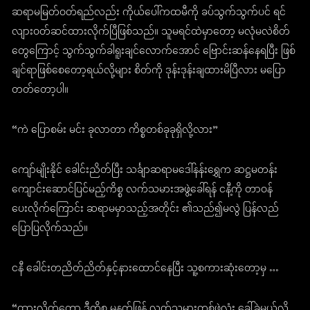
ဆရာမမြတ်ဝတ်ရည်လည်း ကိုယ်ပေါ်ကထမီကို ခပ်သွက်သွက်ပင် ရင်
လျားဝတ်ဆင်ထားလိုက်ပြီဖြစ်သည်။ သူမရင်ထဲမှာတော့ မလုံမလဲစိတ်
တွေကြောင့် သွက်သွက်ခါရူးချင်လောက်အောင် ဗြောင်းဆန်နေရပြီး ဖြစ်
ချင်ရာဖြစ်စေတော့ရယ်လို့များ စိတ်ကို ဒုန်းဒုန်းချထားမိပြီလား မပြော
တတ်တော့ပါ။
“ကဲ ပြောစမ်း မင်း ခုလာတာ ကိစ္စတစ်ခုခုရှိလို့လား”
ကျော်မျိုးနိုင် ခေါင်းညိတ်ပြီး သင်္ချာဆရာမဒေါ်နန်းရွှေက ဆဋ္ဌမတန်း
ကျောင်းဆောင်ပြင်မည့်ကိစ္စ လက်သမားအဖွဲ့ခေါ်ရန် ငနီ့ကို တာဝန်
ပေးလိုက်ကြောင်း ဆရာမမှာသည့်အတိုင်း ၏သည်၍မလွဲ ပြန်လည်
ပြောပြလိုက်သည်။
ငနီ ခေါင်းတညိတ်ညိတ်နှင့်နားထောင်နေပြီး သူ့စကားဆုံးတော့မှ …
“ထားလိုက်တော့ ဒီကိစ္စ မနက်ဖြန် လက်သမားတစ်ဖွဲ့လုံး ခေါ်ခဲ့မယ်လို့