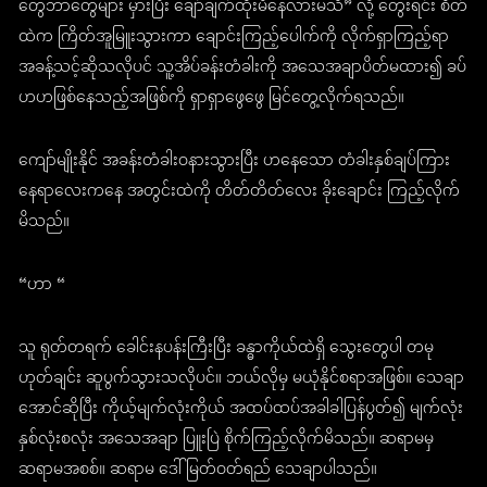
တွေဘာတွေများ မှားပြီး ချော်ချက်ထိုးမိနေလားမသိ” လို့ တွေးရင်း စိတ်
ထဲက ကြိတ်အူမြူးသွားကာ ချောင်းကြည့်ပေါက်ကို လိုက်ရှာကြည့်ရာ
အခန့်သင့်ဆိုသလိုပင် သူ့အိပ်ခန်းတံခါးကို အသေအချာပိတ်မထား၍ ခပ်
ဟဟဖြစ်နေသည့်အဖြစ်ကို ရှာရှာဖွေဖွေ မြင်တွေ့လိုက်ရသည်။
ကျော်မျိုးနိုင် အခန်းတံခါးဝနားသွားပြီး ဟနေသော တံခါးနှစ်ချပ်ကြား
နေရာလေးကနေ အတွင်းထဲကို တိတ်တိတ်လေး ခိုးချောင်း ကြည့်လိုက်
မိသည်။
“ဟာ “
သူ ရုတ်တရက် ခေါင်းနပန်းကြီးပြီး ခန္ဓာကိုယ်ထဲရှိ သွေးတွေပါ တမု
ဟုတ်ချင်း ဆူပွက်သွားသလိုပင်။ ဘယ်လိုမှ မယုံနိုင်စရာအဖြစ်။ သေချာ
အောင်ဆိုပြီး ကိုယ့်မျက်လုံးကိုယ် အထပ်ထပ်အခါခါပြန်ပွတ်၍ မျက်လုံး
နှစ်လုံးစလုံး အသေအချာ ပြူးပြဲ စိုက်ကြည့်လိုက်မိသည်။ ဆရာမမှ
ဆရာမအစစ်။ ဆရာမ ဒေါ်မြတ်ဝတ်ရည် သေချာပါသည်။