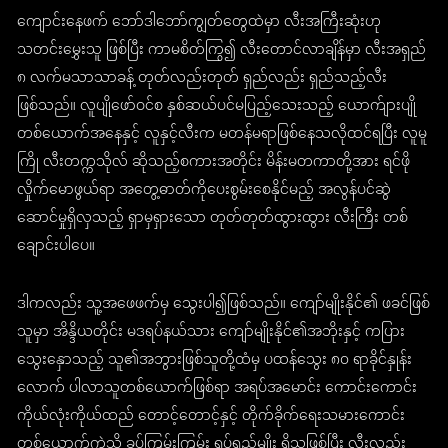
ကျောင်းနေဖက် ဘော်ဒါဘော်ကျွတ်တွေထဲမှာ လီးအကြီးဆုံးဟု
သတင်းမွှေးသူ ဖြစ်ပြီး ကာမစိတ်ကြွ၍ လီးတောင်လာချိန်မှာ လီးအရှည်
၈ လက်မသာသာခန့် တုတ်လည်းတုတ် ရှည်လည်း ရှည်သည့်လီး
ဖြစ်သည်။ လူပျိုဖော်ဝင်စ နှစ်ဆယ်ပင်မပြည့်သေးသည့် ယောက်ျားပျို
တစ်ယောက်အနေနှင့် လူနှင့်လီးက မတန်မရာဖြစ်နေသလိုထင်ရပြီး လူမူ
ကြို လီးတက္ကသိုလ် ဆိုသည့်စကားအတိုင်း မိန်းမတကာတို့အား ရင်ဖို
လှိုက်မောဖွယ်ရာ အတွေ့ဓာတ်ကိုပေးစွမ်းစေနိုင်မည့် အလွန်ပင်ဆွဲ
ဆောင်မှုရှိလှသည့် ရှာမှရှားသော တုတ်တုတ်ထွားထွား လီးကြီး တစ်
ချောင်းပါပေ။
ဒါကလည်း သူ့အဖေဖက်မှ သွေးပါ၍ဖြစ်သည်။ ကျော်မျိုးနိုင်၏ ဖခင်ဖြစ်
သူမှာ အိန္ဒိယတိုင်း မဒရပ်နယ်သား ကျော်မျိုးနိုင်၏အဘိုးနှင့် ကပြား
သွေးနှောသည့် သူ၏အဘွားဖြစ်သူတို့ထံမှ ပထန်သွေး ၈၀ ရာခိုင်နှုန်း
လောက် ပါလာသူတစ်ယောက်ဖြစ်ရာ အရပ်အမောင်း ကောင်းကောင်း
ကိုယ်လုံးကိုယ်ထည် တောင့်တောင့်နှင့် တိုက်ခိုက်ရေးသမားကောင်း
တစ်ယောက်ကဲ့သို့ ခပ်ကြမ်းကြမ်း ရုပ်ရည်မျိုး ရှိသူဖြစ်ပြီး လီးလည်း