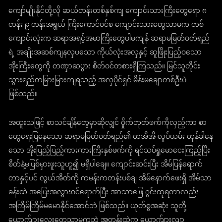
ကျော်မျိုးနိုင်တို့လို ဆယ်တန်းတစ်နှစ်ကျ ကျောင်းသားကြီးတွေရော ၈
တန်း ၉ တန်းအရွယ် ကြီးကောင်ဝင်စ ကျောင်းသားတွေသာမက တစ်
ကျောင်းလုံးက ဆရာအရင့်အမာကြီးတွေပါမကျန် ဆရာမမြတ်ဝတ်ရည်
ရဲ့ အချိုးအဆစ်ကျနလှပသော ကိုယ်လုံးအလှနှင့် ဆူဖြိုးပြည့်ဝသော
အိုးကြီးတွေကို တဏှာဆပွား စိတ်ဝင်တစားရှိကြသည်။ မြင်သူတိုင်း
သွားရည်တမြားမြားကျရသည့် အလှပိုင်ရှင် မိန်းမချောတစ်ဦးပဲ
ဖြစ်သည်။
အထူးသဖြင့် စာသင်ချိန်တွေမှာဆိုလျှင် ဝှိုက်ဘုတ်ဖက်ကိုလှည့်ကာ စာ
တွေရေးပြနေသော ဆရာမမြတ်ဝတ်ရည်၏ တအိအိ လှုပ်ယမ်း တုန်ခါနေ
သော အိုးပြည့်ပြည့်ကားကားကြီးနှစ်ဖက်ကို ရင်သပ်ရှုမောငေးကြည့်ပြီး
စိတ်နဲ့မပြစ်မှားဖူးသူဟူ၍ မရှိပါချေ။ ကျောင်းဆင်းပြီး အိမ်ပြန်ရောက်
တာနှင့်ပင် လွယ်အိတ်ကို ကမန်းကတန်းပစ်ချ အိမ်နောက်ဖေးရှိ အိမ်သာ
ခန်းထဲ အပြေးအလွှားဝင်ရောက်ပြီး အာသာဖြေ ဂွင်းထုရတာလည်း
အကြိမ်ကြိမ်မမောနိုင်အောင်ဘဲ ဖြစ်သည်။ ယုတ်စွအဆုံး သူတို့
ယောက်ျားလေးတွေသာမကဘဲ အတန်းထဲက ယောက်ျားလျာ