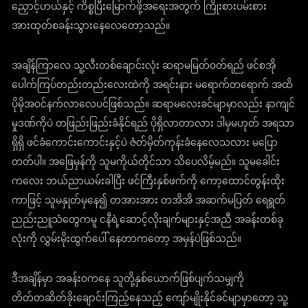
ညှောင့်ဟယ်နှင့် ကိစ္စပြီးမြောက်ဖို့အရေးအတွက် ကြိုးစားပမ်းစား
အားထုတ်စခန်းသွားနေလေတော့သည်။
အချိန်ကြာလေ သူ့လီးတစ်ချောင်းလုံး ဆရာမမြတ်ဝတ်ရည် ဖင်စအို
ပေါက်ကြပ်တည်းတည်းလေးထဲကို အရင်းနား မရောက်တရောက် အထိ
ပိုမိုအဝင်နက်လာလေပင်ဖြစ်သည်။ ဆရာမလေးခင်မျာမှာလည်း နာကျင်
မှုဒဏ်ကိုပဲ တဖြည်းဖြည်းခံနိုင်ရည် ပိုရှိလာတာလား ဒါမှမဟုတ် အရသာ
ရှိရှိ ဖင်ခံကောင်းကောင်းနှင့်ပဲ ဇံတ်မှိတ်ကုန်းခံနေလေသလား မပြော
တတ်ပါ။ အဖြေမှန်ကို သူမကိုယ်တိုင်သာ သိပေလိမ့်မည်။ သူမခေါင်း
ကလေး ဘယ်ညာယမ်းခါပြီး ဖင်ကြီးနှစ်ဖက်ကို ကော့ထောင်တွန်းထိုး
ကာဖြင့် သူမနှုတ်မှနေ၍ တအားအား တအိအိ အဆက်မပြတ် ရေရွတ်
ညည်းညူသံတွေကမူ ငနီရဲ့ဆောင့်လိုးချက်များနှင့်အညီ အခန်းတစ်ခု
လုံးကို လွှမ်းမိုးထွက်ပေါ် နေတာကတော့ အမှန်ပဲဖြစ်သည်။
ဒီအချိန်မှာ အခန်းဝကနေ သူတို့နှစ်ယောက်ဖြစ်ပျက်သမျှကို
တိတ်တဆိတ်ခိုးချောင်းကြည့်နေသည့် ကျော်မျိုးနိုင်ခင်မျာမှာတော့ သူ့