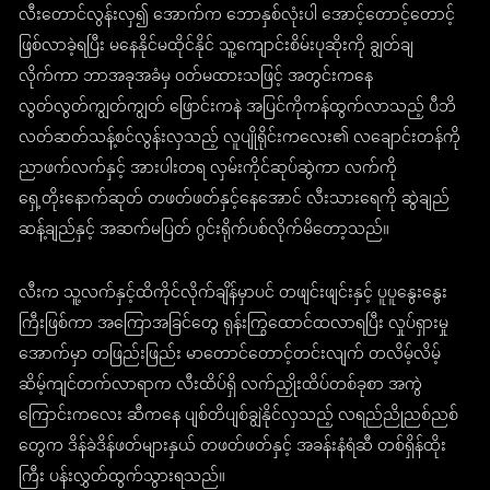
လီးတောင်လွန်းလှ၍ အောက်က ဘောနှစ်လုံးပါ အောင့်တောင့်တောင့်
ဖြစ်လာခဲ့ရပြီး မနေနိုင်မထိုင်နိုင် သူ့ကျောင်းစိမ်းပုဆိုးကို ချွတ်ချ
လိုက်ကာ ဘာအခုအခံမှ ဝတ်မထားသဖြင့် အတွင်းကနေ
လွတ်လွတ်ကျွတ်ကျွတ် ဖြောင်းကနဲ အပြင်ကိုကန်ထွက်လာသည့် ပီဘိ
လတ်ဆတ်သန့်စင်လွန်းလှသည့် လူပျိုရိုင်းကလေး၏ လချောင်းတန်ကို
ညာဖက်လက်နှင့် အားပါးတရ လှမ်းကိုင်ဆုပ်ဆွဲကာ လက်ကို
ရှေ့တိုးနောက်ဆုတ် တဖတ်ဖတ်နှင့်နေအောင် လီးသားရေကို ဆွဲချည်
ဆန့်ချည်နှင့် အဆက်မပြတ် ဂွင်းရိုက်ပစ်လိုက်မိတော့သည်။
လီးက သူ့လက်နှင့်ထိကိုင်လိုက်ချိန်မှာပင် တဖျင်းဖျင်းနှင့် ပူပူနွေးနွေး
ကြီးဖြစ်ကာ အကြောအခြင်တွေ ရုန်းကြွထောင်ထလာရပြီး လှုပ်ရှားမှု
အောက်မှာ တဖြည်းဖြည်း မာတောင်တောင့်တင်းလျက် တလိမ့်လိမ့်
ဆိမ့်ကျင်တက်လာရာက လီးထိပ်ရှိ လက်ညှိုးထိပ်တစ်ခုစာ အကွဲ
ကြောင်းကလေး ဆီကနေ ပျစ်တိပျစ်ချွဲနိုင်လှသည့် လရည်ညိုညစ်ညစ်
တွေက ဒိန်ခဲဒိန်ဖတ်များနှယ် တဖတ်ဖတ်နှင့် အခန်းနံရံဆီ တစ်ရှိန်ထိုး
ကြီး ပန်းလွှတ်ထွက်သွားရသည်။