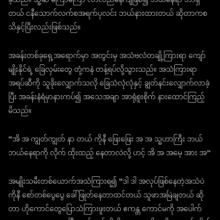
ခဲ့သည်။ သူ့ဆီ မကြာမကြာ လာလည်နေကျဖြစ်၍ ဘယ်နေရာ ဘာရှိ
တယ် ငနီသောက်လက်စအရက်ပုလင်း ဘယ်နားထားတယ် ဆိုတာကစ
သိနှင့်ပြီးလည်းဖြစ်သည်။
အခန်းတစ်ခုရှေ့အရောက်မှာ အတွင်းမှ အသံဗလံတချို့ကြားရာ ကျော်
မျိုးနိုင်ရဲ့ ခြေလှမ်းတွေ တုံ့ကနဲ တန့်ရပ်လို့သွားသည်။ အသံကြားရာ
အရပ်ဆီကို သူခိုးလျှောက်သလို ခြေသံလုံလုံနှင့် ချွတ်နင်းလျှောက်လာခဲ့
ပြီး အခန်းနံရံမှာနားကပ်၍ အသေအချာ အာရုံစူးစိုက် နားထောင်ကြည့်
မိသည်။
“အိ အ ကျွတ်ကျွတ် နာ တယ် ကိုနီ ဖြေးဖြေး အ အ သူ့ဟာကြီး ဘယ်
ဘယ်နေရာကို လိုက် ထိုးထည့် နေတာလဲလို့ ဟင့် အိ အ အမေ့ အား အ”
အမျိုးသမီးတစ်ယောက်အသံကြားရ၍ “ဒါ ဒါ အလုပ်ဖြစ်နေတဲ့အသံပဲ
ကိုနီ စော်တစ်ပွေပွေ ခေါ်ဖြုတ်နေတာထင်တယ် သူဖာအမြဲချတယ် ဆို
တာ ဟိုကောင်တွေပြောသံကြားဖူးတယ် ဧကန္တ ကောင်မကို အပေါက်