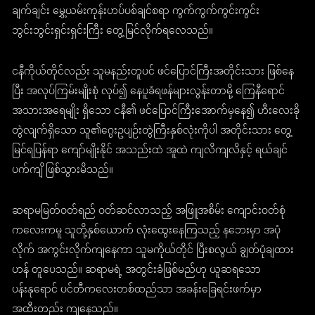
ချက်ချင်း မွှေ့ယမ်းကုန်းဟပ်ပစ်ချင်စရာ ကွက်ကွက်ကွင်းကွင်း
ဘွင်းဘွင်းရှင်းရှင်းကြီး တွေ့မြင်လိုက်ရလေသည်။
ငနီကိုယ်တိုင်လည်း သူမနည်းတူပင် ဖင်ပြောင်ကြီးအတိုင်းသား ဖြစ်နေ
ပြီး အလုပ်ကြမ်းမျိုးစုံ လုပ်၍ နေပူခံရဖန်များလွန်းတာမို့ ကြေနီရောင်
အသားအရေမျိုး ရှိသော ငနီ၏ ဖင်ပြောင်ကြီးအောက်မှနေ၍ ဟီးလေးခို
တွဲလျက်ရှိသော သူ၏ဂွေးဥပျဉ်းတွဲကြီးနှစ်လုံးကိုပါ အတိုင်းသား တွေ့
မြင်ရပြန်ရာ ကျော်မျိုးနိုင် အသည်းထဲ အူထဲ ကျလိကျလိနှင့် ရယ်ချင်
ပက်ကျိ ဖြစ်သွားမိသည်။
ဆရာမမြတ်ဝတ်ရည် ဝတ်ဆင်လာသည့် အဖြူအစိမ်း ကျောင်းဝတ်စုံ
ကလေးကမူ သူတို့နှစ်ယောက် လုံးထွေးနေကြသည့် နဘေးမှာ အပုံ
လိုက် အကွင်းလိုက်ကျနေကာ သူမကိုယ်တိုင် ပြီးစလွယ် ချွတ်ပုံချထား
ဟန် တူပေသည်။ ဆရာမရဲ့ အတွင်းခံဖြစ်မည်ဟု ယူဆရသော
ပန်းနုရောင် ပင်တီကလေးတစ်ထည်သာ အခန်းခြေရင်းဖက်မှာ
အထီးတည်း ကျနေသည်။