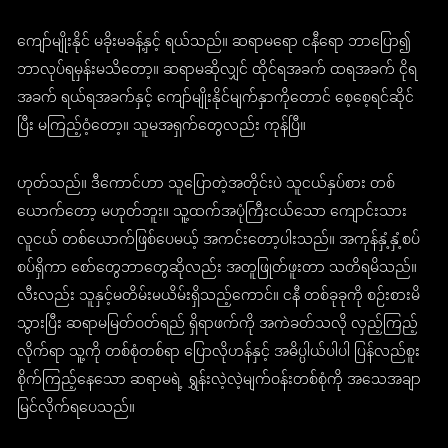
ကျော်မျိုးနိုင် မခိုးမခန့်နှင့် ရယ်သည်။ ဆရာမရော ငနီရော ဘာပြော၍
ဘာလုပ်ရမှန်းမသိတော့။ ဆရာမဆိုလျှင် ထိုင်ရအခက် ထရအခက် ငိုရ
အခက် ရယ်ရအခက်နှင့် ကျော်မျိုးနိုင်မျက်နှာကိုတောင် စေ့စေ့ရင်ဆိုင်
ပြီး မကြည့်ဝံ့တော့။ သူမအရှက်တွေလည်း ကုန်ပြီ။
ဟုတ်သည်။ ဒီကောင်ဟာ သူပြောတဲ့အတိုင်းပဲ သူငယ်နှပ်စား တစ်
ယောက်တော့ မဟုတ်ဘူး။ သူ့ထက်အပုံကြီးငယ်သော ကျောင်းသား
လူငယ် တစ်ယောက်ဖြစ်ပေမယ့် အကင်းတော့ပါးသည်။ အကုန်နှံ့နှံ့စပ်
စပ်ရှိကာ စော်တွေဘာတွေဆိုလည်း အတူဖြုတ်ဖူးတာ သတိရမိသည်။
လီးလည်း သူနှင့်မတိမ်းမယိမ်းရှိသည့်ကောင်။ ငနီ တစ်ခုခုကို စဉ်းစားမိ
သွားပြီး ဆရာမမြတ်ဝတ်ရည် ရှိရာဖက်ကို အကဲခတ်သလို လှည့်ကြည့်
လိုက်ရာ သူ့ကို တစ်စုံတစ်ရာ ပြောလိုဟန်နှင့် အဓိပ္ပါယ်ပါပါ ပြန်လည်စူး
စိုက်ကြည့်နေသော ဆရာမရဲ့ ရွှန်းလဲ့လဲ့မျက်ဝန်းတစ်စုံကို အသေအချာ
မြင်လိုက်ရပေသည်။