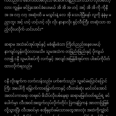
ကတည်းက စောက်ပတ်မလိုးဘဲ ဖင်ပေါက်ချည်းသက်သက် လိုးပါတော့
လား ကျွန်မ ဖင်ပြဲအောင်ခံပေးမယ် အိ အိ အ ဟင့် အင့် အိ အိ ကို ကိုနီ
အ အ လာ့ လာ့ အဆုံးထိ မ မသွင်းနဲ့ လေ အို သေပါပြီနော် လူကို နဲနဲမှ မ
ညှာဘူး အင့် ဟင့် ဟင့်ဟင့် လိုး လိုး နာနာလိုး ရှင့်လီးကြီး တဆုံးသာ ထ
ည့်လိုးပလိုက် ဟင်းဟင်း”
ဆရာမ အသံခပ်အုပ်အုပ်နှင့် မခံချိမခံသာ ကြိတ်ညည်းနေပေမယ့်
နာကျင်လွန်းလို့ပဲလားမသိ။ သူမအသံက တဖြည်းဖြည်းနှင့် ပိုကျယ်
လာ၍ ငနီ သူမပါးစပ်ကို လက်နှင့် အလျင်အမြန်ဖိအုပ်ကာ ပါးစပ်ကိုပိတ်
ထားလိုက်ရသည်။
ငနီ လိုးချက်က လက်လန်သည်။ ပက်စက်သည်။ သူ့ဖင်မဲပြောင်ပြောင်
ကြီး အပေါ်ကို မြှောက်ကာမြှောက်ကာနှင့် လီးတစ်ဆုံး မဝင်ဝင်အောင်
အတင်းကာရော တရစပ် ဖိသိပ်လိုးပစ်နေရာ ဆရာမမြတ်ဝတ်ရည်ရဲ့ ဖင်
ပေါက်မှာ လီးအဝင်အထွက်လုပ်လိုက်တိုင်း ပြဲကနဲပြဲကနဲ အာတာပြဲဖြစ်
လို့သွားပြီး လီးအဝင်မှာ စအိုနှုတ်ခမ်းသားတွေအားလုံး အထဲကိုကျွံဝင်