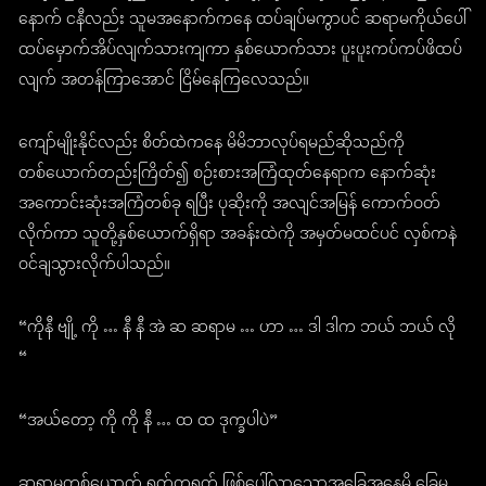
နောက် ငနီလည်း သူမအနောက်ကနေ ထပ်ချပ်မကွာပင် ဆရာမကိုယ်ပေါ်
ထပ်မှောက်အိပ်လျက်သားကျကာ နှစ်ယောက်သား ပူးပူးကပ်ကပ်ဖိထပ်
လျက် အတန်ကြာအောင် ငြိမ်နေကြလေသည်။
ကျော်မျိုးနိုင်လည်း စိတ်ထဲကနေ မိမိဘာလုပ်ရမည်ဆိုသည်ကို
တစ်ယောက်တည်းကြိတ်၍ စဉ်းစားအကြံထုတ်နေရာက နောက်ဆုံး
အကောင်းဆုံးအကြံတစ်ခု ရပြီး ပုဆိုးကို အလျင်အမြန် ကောက်ဝတ်
လိုက်ကာ သူတို့နှစ်ယောက်ရှိရာ အခန်းထဲကို အမှတ်မထင်ပင် လှစ်ကနဲ
ဝင်ချသွားလိုက်ပါသည်။
“ကိုနီ ဗျို့ ကို … နီ နီ အဲ ဆ ဆရာမ … ဟာ … ဒါ ဒါက ဘယ် ဘယ် လို
“
“အယ်တော့ ကို ကို နီ … ထ ထ ဒုက္ခပါပဲ”
ဆရာမတစ်ယောက် ရုတ်တရက် ဖြစ်ပေါ်လာသောအခြေအနေမို့ ခြေမ