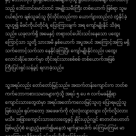
နှင့် ဘောလိဝုဒ် ရုပ်ရှင်မင်းသမီးများကဲ့သို့ ရူပါတကယ်ချော တကယ်လှ
သည့် ဒေါင်းတင်မောင်းတင် အမျိုးသမီးကြီး တစ်ယောက် ဖြစ်ရာ သူမ
ငယ်စဉ်က ချစ်သူခင်သူ ဝိုင်းဝိုင်းလည်ကာ ယောက်ျားထည်လဲ တွဲနိုင်ခဲ့
သူဟူ၍ မိခင်ကိုယ်တိုင်ရဲ့ ပြောကြားချက် အရ ကျော်မျိုးနိုင် သိခဲ့ရ
သည်။ ယခုလက်ရှိ အမေနှင့် တရားဝင်ပေါင်းသင်းနေသော ပထွေး
ကြောင့်သာ သူတို့ သားအမိ နှစ်ယောက် အပူအပင် အကြောင့်အကြ မရှိ
သက်တောင့်သက်သာ နေနိုင်ခဲ့ကြပြီး ကျော်မျိုးနိုင်လည်း ပထွေး
လောင်းရိပ်အောက်မှာ တိုင်းရင်းသားစစ်စစ် တစ်ယောက်အဖြစ်
ကြီးပြင်းရှင်သန်ခွင့် ရလာခဲ့သည်။
သူ့အရပ်လည်း တော်တော်မြင့်သည်။ အထက်တန်းကျောင်းက ဘတ်စ
ကက်ဘောကစားသမားများကဲ့သို့ အရပ် ၅ ပေ ၈ လက်မခန့်ရှိရာ
ကျောင်းသားတွေထဲမှာ အရပ်အတော်ကလေးမြင့်သူဟု ပြောရမည့်သူ
ဖြစ်သည်။ ရုပ်ကတော့ အဖေဖက်ကို လုံးလုံးလျားလျား လိုက်လို့ပဲလား
မသိ။ အခြားကျောင်းသားလေးတွေနှင့် နှိုင်းယှဉ်လျှင် စာတတ်ပေတတ်
ဖြစ်မည့်ပုံစံ ပျော့ညံ့နုဖတ်၍မနေဘဲ မျက်နှာပေါက် ခပ်ကြမ်းကြမ်း မာ