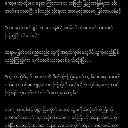
ကော့ကော့ထိုးပေးနေရာ ကြာလာလေ တဖြည်းဖြည်းအရှိန်ရကာ လီး
အဝင်ချောလာပြီး ငနီလည်း လိုးရတာ အားမလိုအားမရ ဖြစ်လာဟန်နှင့်
“ခဏလေး ဝတ်ရည် နင်ဖင်ကုန်းလိုက်စမ်းပါ ငါအနောက်ကနေ ဖင်
ကြည့်ပြီး လိုးချင်လို့”
ဆရာမမြတ်ဝတ်ရည်လည်း သူ့ကို အရှက်ကုန်နေသူပီပီ သူ့ကိုလည်ပြန်
လှည့်ကြည့်ကာ မျက်စောင်းလဲ့လဲ့တစ်ချက်ထိုးပြီး …
“ကျွတ် ကိုနီရယ် အားအားရှိ ဒီဖင်ပဲကြည့်နေ ရှင် ကျွန်မဖင်ရော စောက်
ပတ်ရော တစ်ခုမကျန်အောင် ကြည့်လိုက်လိုးလိုက် လုပ်နေတော့တာပဲ
ကြာရင် လူလည်း လုံးပါးပါးတော့မယ် ဟွန်း”
မကျေမနပ်ပုံစံနှင့် မဲ့ရွဲ့ပြောလိုက်ပေမယ့် သူမကိုယ်လုံးအိအိကြီးကို
လေးဖက်ထောက် မှောက်ခုံရက်လုပ်ကာ ဖင်ကြီးကို အနောက်ဖက်သို့
ပစ်ပြီး ရက်ရက်ရောရော ကုန်းထောင်ပေးလိုက်သည်။ ဆရာမဖင်သား