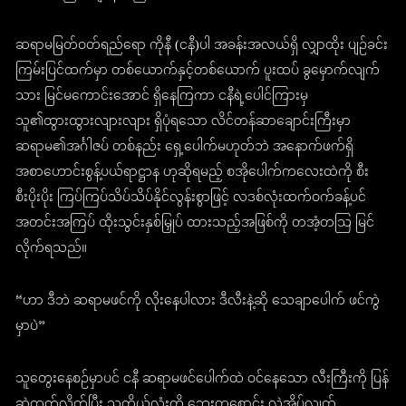
ဆရာမမြတ်ဝတ်ရည်ရော ကိုနီ (ငနီ)ပါ အခန်းအလယ်ရှိ လျှာထိုး ပျဉ်ခင်း
ကြမ်းပြင်ထက်မှာ တစ်ယောက်နှင့်တစ်ယောက် ပူးထပ် ခွမှောက်လျက်
သား မြင်မကောင်းအောင် ရှိနေကြကာ ငနီရဲ့ပေါင်ကြားမှ
သူ၏ထွားထွားလျားလျား ရှိပုံရသော လိင်တန်ဆာချောင်းကြီးမှာ
ဆရာမ၏အင်္ဂါဇပ် တစ်နည်း ရှေ့ပေါက်မဟုတ်ဘဲ အနောက်ဖက်ရှိ
အစာဟောင်းစွန့်ပယ်ရာဋ္ဌာန ဟုဆိုရမည့် စအိုပေါက်ကလေးထဲကို စီး
စီးပိုးပိုး ကြပ်ကြပ်သိပ်သိပ်နိုင်လွန်းစွာဖြင့် လဒစ်လုံးထက်ဝက်ခန့်ပင်
အတင်းအကြပ် ထိုးသွင်းနှစ်မြှုပ် ထားသည့်အဖြစ်ကို တအံ့တသြ မြင်
လိုက်ရသည်။
“ဟာ ဒီဘဲ ဆရာမဖင်ကို လိုးနေပါလား ဒီလီးနဲ့ဆို သေချာပေါက် ဖင်ကွဲ
မှာပဲ”
သူတွေးနေစဉ်မှာပင် ငနီ ဆရာမဖင်ပေါက်ထဲ ဝင်နေသော လီးကြီးကို ပြန်
ဆွဲထုတ်လိုက်ပြီး သူ့ကိုယ်လုံးကို ဘေးတစောင်း လှဲအိပ်လျက်