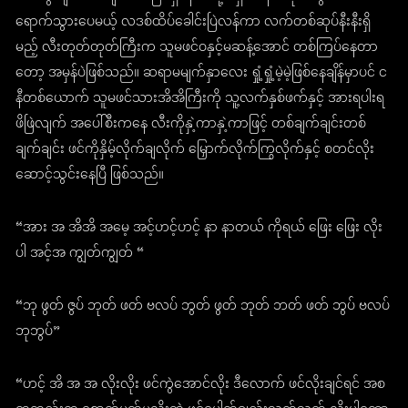
ရောက်သွားပေမယ့် လဒစ်ထိပ်ခေါင်းပြဲလန်ကာ လက်တစ်ဆုပ်နီးနီးရှိ
မည့် လီးတုတ်တုတ်ကြီးက သူမဖင်ဝနှင့်မဆန့်အောင် တစ်ကြပ်နေတာ
တော့ အမှန်ပဲဖြစ်သည်။ ဆရာမမျက်နှာလေး ရှုံ့ရှုံ့မဲ့မဲ့ဖြစ်နေချိန်မှာပင် င
နီတစ်ယောက် သူမဖင်သားအိအိကြီးကို သူ့လက်နှစ်ဖက်နှင့် အားရပါးရ
ဖိဖြဲလျက် အပေါ်စီးကနေ လီးကိုနှဲ့ကာနှဲ့ကာဖြင့် တစ်ချက်ချင်းတစ်
ချက်ချင်း ဖင်ကိုနှိမ့်လိုက်ချလိုက် မြှောက်လိုက်ကြွလိုက်နှင့် စတင်လိုး
ဆောင့်သွင်းနေပြီ ဖြစ်သည်။
“အား အ အိအိ အမေ့ အင့်ဟင့်ဟင့် နာ နာတယ် ကိုရယ် ဖြေး ဖြေး လိုး
ပါ အင့်အ ကျွတ်ကျွတ် “
“ဘု ဖွတ် ဇွပ် ဘုတ် ဖတ် ဗလပ် ဘွတ် ဖွတ် ဘုတ် ဘတ် ဖတ် ဘွပ် ဗလပ်
ဘုဘွပ်”
“ဟင့် အိ အ အ လိုးလိုး ဖင်ကွဲအောင်လိုး ဒီလောက် ဖင်လိုးချင်ရင် အစ