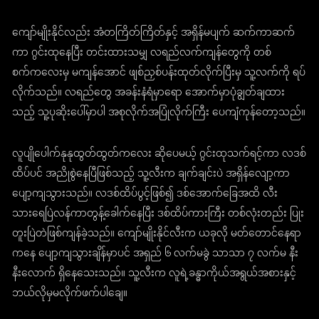
ကျော်မျိုးနိုင်လည်း အံတကြိတ်ကြိတ်နှင့် အရှိန်မပျက် ဆက်ကာဆက်
ကာ ဂွင်းထုနေပြီး တင်းထားသမျှ လရည်လက်ကျန်တွေကို တစ်
စက်ကလေးမှ မကျန်အောင် ဖျစ်ညှစ်ပန်းထုတ်လိုက်ပြီးမှ သူ့လက်ကို ရပ်
လိုက်သည်။ လရည်တွေ အခန်းနံရံမှာရော အောက်မှာပုံချွတ်ချထား
သည့် သူ့ပုဆိုးပေါ်မှာပါ အစုလိုက်အပြုံလိုက်ကြီး ပေကျံကုန်တော့သည်။
လူပျိုပေါက်နုနုထွတ်ထွတ်ကလေး ဆိုပေမယ့် ဂွင်းထုသက်ရင့်ကာ လဒစ်
ထိပ်ပင် အညိုစွဲနေပြီဖြစ်သည့် သူ့လီးက ချက်ချင်းပဲ အရှိန်လျော့ကာ
ပျော့ကျသွားသည်။ လဒစ်ထိပ်ပွင့်ဖြစ်၍ ဒစ်အောက်ခြေအထိ လီး
သားရေပြဲလန်ကာတွန့်ခေါက်နေပြီး ဒစ်ထိပ်ကားကြီး တစ်လုံးတည်း ပြုး
တူးပြဲတဲဖြစ်ကျန်ခဲ့သည်။ ကျော်မျိုးနိုင်လီးက ယခုလို မတ်တောင်နေရာ
ကနေ ပျော့ကျသွားချိန်မှာပင် အရှည် ၆ လက်မခွဲ သာသာ ၇ လက်မ နီး
နီးလောက် ရှိနေသေးသည်။ သူ့လီးက လူရဲ့ခန္ဓာကိုယ်အရွယ်အစားနှင့်
ဘယ်လိုမှမလိုက်ဖက်ပါချေ။