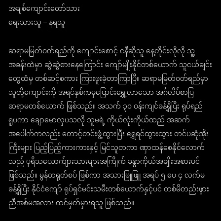
အချစ်ကျောင်းတော်သား
ရေးသားသူ – နရသူ
ဆရာမမြတ်ဝတ်ရည်ကို ကျောင်းစောင့် ငနီဆိုသူ နေ့တိုင်းလိုလို သူ့
အခန်းထဲမှာ ဆွဲဆွဲစားနေကြောင်း ကျော်မျိုးနိုင်တစ်ယောက် သူငယ်ချင်း
တွေထံမှ တစ်ဆင့်စကား ကြားဖူးခဲ့တာကြာပြီ။ ဆရာမမြတ်ဝတ်ရည်မှာ
သူတို့ကျောင်းကို အရင်နှစ်ကမှပြောင်းရွှေ့လာသော အင်္ဂလိပ်စာပြ
ဆရာမတစ်ယောက် ဖြစ်သည်။ အသက် ၃၀ ဝန်းကျင်ခန့်ရှိပြီး ရုပ်ရည်
ရူပကာ ချောမောလှပသလို သူမရဲ့ ကိုယ်လုံးကိုယ်ထည် အဆက်
အပေါက်ကလည်း တောင့်တင်းဖွံ့ထွားပြီး ရွှေရင်ထွားထွား တင်ပဆုံအိုး
ကြီးများ ပြည့်ပြည့်ကားကားနှင့် မြင်သူတကာ ဏှာထန်စေနိုင်လောက်
သည့် ပုရိသယောက်ျားသားများအကြိုက် ခန္ဓာကိုယ်အချိုးအစားပင်
ဖြစ်သည်။ မွန်တရုတ်စပ် ဖြစ်ကာ အသားဖြူဖြူ အရပ် ၅ ပေ ၄ လက်မ
ခန့်ရှိပြီး နိုင်ငံကျော် ရုပ်ရှင်မင်းသမီးတစ်ယောက်နှင့်ပင် တစ်မိတည်းဖွား
ညီအစ်မအလား ထင်မှတ်မှားရသူ ဖြစ်သည်။