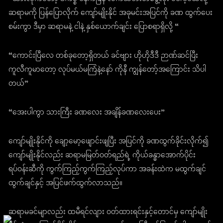
ဆရာမကို ပြန်ပြောလိုက် ကျော်မျိုးနိုင် အခုမင်းအပြင်ကို ခဏ ထွက်ပေး
စမ်းကွာ ဒီမှာ ဆရာမနဲ့ ငါနဲ့ နှစ်ယောက်ချင်း ပြောစရာရှိလို့ “
“ကောင်းပြီလေ တစ်ခုတော့ရှိတယ် ခင်ဗျား ဟိုဟိုဒီဒီ ဉာဏ်ဆင်ပြီး
ကူလီကူမာတော့ လုပ်မယ်မကြံနဲ့နော် ကိုနီ ကျွန်တော့်အကြောင်း သိပါ
တယ်”
“အေးပါကွာ သားကြီး ခဏလေး အချိန်ခဏလေးပေး”
ကျော်မျိုးနိုင်ကို ချော့မော့ဖျောင်းဖျပြီး အပြင်ကို ခဏထွက်ခိုင်းလိုက်၍
ကျော်မျိုးနိုင်လည်း ဆရာမမြတ်ဝတ်ရည်ရဲ့ ကိုယ်ခန္ဓာအောက်ပိုင်း
ရပ်ဝန်းဆီကို ကွက်ကြည့်ကွက်ကြည့်လုပ်ကာ အခန်းထဲက မထွက်ချင်
ထွက်ချင်နှင့် အပြင်ဖက်ထွက်လာသည်။
ဆရာမခင်မျာလည်း ထမီရင်လျား ဝတ်ထားရင်းနှင့်တောင်မှ ကျော်မျိုး