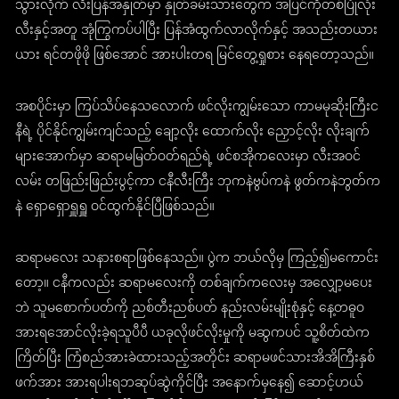
သွားလိုက် လီးပြန်အနှုတ်မှာ နှုတ်ခမ်းသားတွေက အပြင်ကိုတစ်ပြုံလုံး
လီးနှင့်အတူ အုံကြွကပ်ပါပြီး ပြန်အံထွက်လာလိုက်နှင့် အသည်းတယား
ယား ရင်တဖိုဖို ဖြစ်အောင် အားပါးတရ မြင်တွေ့ရှုစား နေရတော့သည်။
အစပိုင်းမှာ ကြပ်သိပ်နေသလောက် ဖင်လိုးကျွမ်းသော ကာမမုဆိုးကြီးင
နီရဲ့ ပိုင်နိုင်ကျွမ်းကျင်သည့် ချော့လိုး ထောက်လိုး ညှောင့်လိုး လိုးချက်
များအောက်မှာ ဆရာမမြတ်ဝတ်ရည်ရဲ့ ဖင်စအိုကလေးမှာ လီးအဝင်
လမ်း တဖြည်းဖြည်းပွင့်ကာ ငနီလီးကြီး ဘုကနဲဗွပ်ကနဲ ဖွတ်ကနဲဘွတ်က
နဲ ရှောရှောရှူရှူ ဝင်ထွက်နိုင်ပြီဖြစ်သည်။
ဆရာမလေး သနားစရာဖြစ်နေသည်။ ပွဲက ဘယ်လိုမှ ကြည့်၍မကောင်း
တော့။ ငနီကလည်း ဆရာမလေးကို တစ်ချက်ကလေးမှ အလျှော့မပေး
ဘဲ သူမစောက်ပတ်ကို ညစ်တီးညစ်ပတ် နည်းလမ်းမျိုးစုံနှင့် နေ့တဓူဝ
အားရအောင်လိုးခဲ့ရသူပီပီ ယခုလိုဖင်လိုးမှုကို မဆွကပင် သူ့စိတ်ထဲက
ကြိတ်ပြီး ကြံစည်အားခဲထားသည့်အတိုင်း ဆရာမဖင်သားအိအိကြီးနှစ်
ဖက်အား အားရပါးရဘဆုပ်ဆွဲကိုင်ပြီး အနောက်မှနေ၍ ဆောင့်ဟယ်