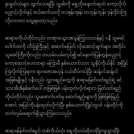
နှာမှုတ်သံများ ထွက်လာရပြီး သူ့ခါးကို ရှေ့တိုးနောက်ဆုတ် ကော့လိုက်
ညှောင့်လိုက်နှင့် ဇယ်ဆက်သလို တအုန်းအုန်း တဘုန်းဘုန်း ဝုန်းဒိုင်းကြဲ
လိုးလာတာ တွေ့ရတော့သည်။
ဆရာမကိုယ်တိုင်လည်း တဏှာသွေးအလွန်ကြွလာဟန်နှင့် ငနီ သူမဖင်
ပေါက်ထဲကို လီးပြဲကြီးနှင့် အဆက်မပြတ် လိုးဆောင့်ချက်များ အတိုင်း
သူမဖင်ကြီးကိုလည်း တယမ်းယမ်းလုပ်၍ ဖင်နောက်ပြန်တွန်းညှောင့်
ကော့ဆောင့်ပေးလာရာ မကြာမီ နှစ်ယောက်သား သူနိုင်ကိုယ်နိုင် အပြိုင်
ကြဲလိုက်ကြရာက ရာဂဇောအဟုန် ငယ်ထိပ်ကပ်ပြီး ဆန့်ငင်ဆန့်ငင်
အဖြစ်မျိုးနှင့် ငနီလည်း သူ့လရည်တွေကို ဆရာမမြတ်ဝတ်ရည်ရဲ့ ဖင်
သားအိအိနှစ်ဖက်ပေါ် တဗြစ်ဗြစ် ပန်းထုတ်လိုက်ရာက မြတ်ဝတ်ရည်
ကိုယ်တိုင်လည်း သူမစောက်ပတ်မှ စောက်ရည်များကို ဖြစ်ဖြစ်မြည်
အောင် အပြင်ကိုပန်းထုတ်လိုက်ပြီး နှစ်ယောက်ပြိုင်တူပင် ပန်းတိုင်ကို
တက်လှမ်းရောက်ရှိသွားကြလေသည်။
ဆရာမမြတ်ဝတ်ရည် တစ်ကိုယ်လုံး ရှေ့ကိုဟပ်ထိုးလဲပြိုကျသွားပြီး