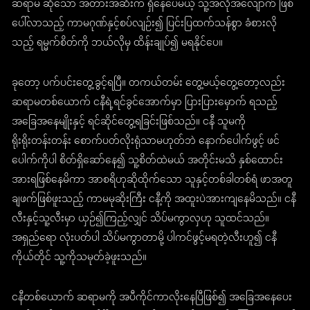
ဆရာမ ဆိုသော အတားအဆီးက ရှိနေပေမယ့် သူ့အလိုအလျောက် ဖြစ်
ပေါ်လာသည့် ကာမဂုဏ်နှင့်စပ်လျဉ်း၍ ပြင်းပြထက်သန်စွာ ခံစားလို
သည့် ရမ္မက်စိတ်ကို ဘယ်လိုမှ ထိန်းချုပ်၍ မရနိုင်ပေ။
ခုတော့ ပက်ပင်းတွေ့ခွင့်ရပြီ။ တကယ်တမ်း တွေ့မယ့်တွေ့တော့လည်း
ဆရာမတစ်ယောက် ငနီရဲ့ရင်ခွင်အောက်မှာ ပြားပြားမှောက် ရသည့်
အခြေအနေမျိုးနှင့် ရင်ဆိုင်တွေ့ရခြင်းဖြစ်သည်။ ငနီ သူမကို
ရိုးရိုးတန်းတန်း စောက်ပတ်လိုးရုံသာမဟုတ်ဘဲ နောက်ပေါက်ဖွင့် ဖင်
ပေါက်ကိုပါ စိတ်ရှိဆော်နေ၍ သူ့စိတ်ထဲမယ် အတိုင်းမသိ နှစ်ထောင်း
အားရဖြစ်နေမိကာ အာစရိဟုဆိုထိုက်သော သူနှင့်တစ်ခါတစ်ရံ ဖာအတူ
ချဖက်ဖြစ်ဖူးသည့် ကာမမုဆိုးကြီး ငနီ့ကို အထူးပဲအားကျနေမိသည်။ ငနီ
လီးနှင့်သူ့လီးမှာ ယှဉ်၍ကြည့်လျှင် သိပ်မကွာလှဟု သူထင်သည်။
အရှည်ရော လုံးပတ်ပါ သိပ်မကွာတာမို့ ပါကင်ဖွင့်မရတဲ့လီးဟူ၍ ငနီ
ကိုယ်တိုင် သူ့ကိုသမုတ်ခဲ့ဖူးသည်။
ငနီတစ်ယောက် ဆရာမကို အပီကိုင်ကာလိုးနေပြီဖြစ်၍ အခြေအနေပေး