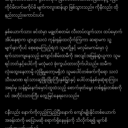
ကိုင်မိလက်မကိုင်မိ မျက်ကလူးဆန်ပျာ ဖြစ်သွားသည်။ ကိုနီလည်း ထို
နည်းလည်းကောင်းပင်။
နှစ်ယောက်သား ဖင်ထဲမှာ မချွတ်စတမ်း လီးတပ်လျက်သား ထပ်မှောက်
အိပ်နေရာက ပျာပျာသလဲ ကုန်းရုန်းထလိုက်ကြကာ ဆရာမက သူ့
မျက်နှာကိုပင် စေ့စေ့မကြည့်ရဲဘဲ သူမတို့နှင့် မလှမ်းမကမ်းမှာ ပုံ
ရက်သားကျနေသည့် ကျောင်းစိမ်းထမီကို အလျင်အမြန်ဆွဲယူကာ သူမ
ရင်ဘတ်နှင့်ပေါင်ကို မလုံမလဲ ဖုံးကွယ်ထားလိုက်ပါသည်။ ထမီက
လုံးထွေးနေတာမို့ လုံခြုံမှုတော့မရှိဘဲ သူမပေါင်တစ်ဖက်ကိုရော သလဲ
သီးပမာဏ ရင်သားဆူဖြိုးဖြိုးကြီးနှစ်မြွှာနှင့် ပေါင်တန်နှစ်ခုဆုံရာကြား
အရပ်မှ သန်စွမ်းနက်မှောင်ထူထဲသည့် စောက်ဖုတ်မွေး တစ်စွန်းတစ်စကို
ပင် အတိုင်းသားကြီး တွေ့မြင်နေရလေသည်။
ငနီလည်း နောက်ကိုလှည့်ကြည့်ပြီးနောက် ကျော်မျိုးနိုင်တစ်ယောက်
အခန်းထဲကို မပြောမဆို ရောက်ရှိနေမှန်းကို သိလိုက်ရ၍ မျက်စိ