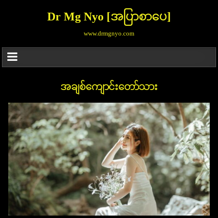
Dr Mg Nyo [အပြာစာပေ]
www.drmgnyo.com
အချစ်ကျောင်းတော်သား