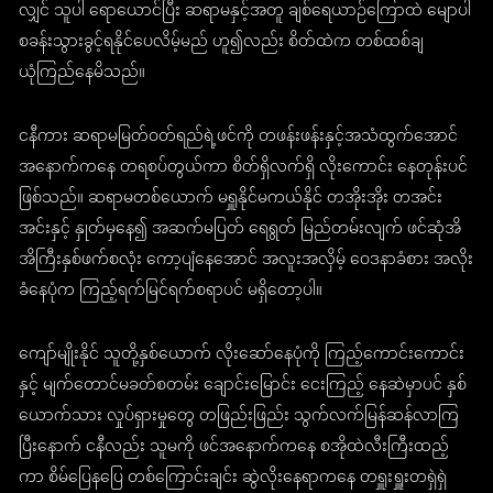
လျှင် သူပါ ရောယောင်ပြီး ဆရာမနှင့်အတူ ချစ်ရေယာဉ်ကြောထဲ မျောပါ
စခန်းသွားခွင့်ရနိုင်ပေလိမ့်မည် ဟူ၍လည်း စိတ်ထဲက တစ်ထစ်ချ
ယုံကြည်နေမိသည်။
ငနီကား ဆရာမမြတ်ဝတ်ရည်ရဲ့ဖင်ကို တဖန်းဖန်းနှင့်အသံထွက်အောင်
အနောက်ကနေ တရစပ်တွယ်ကာ စိတ်ရှိလက်ရှိ လိုးကောင်း နေတုန်းပင်
ဖြစ်သည်။ ဆရာမတစ်ယောက် မရှူနိုင်မကယ်နိုင် တအိုးအိုး တအင်း
အင်းနှင့် နှုတ်မှနေ၍ အဆက်မပြတ် ရေရွတ် မြည်တမ်းလျက် ဖင်ဆုံအိ
အိကြီးနှစ်ဖက်စလုံး ကော့ပျံနေအောင် အလူးအလှိမ့် ဝေဒနာခံစား အလိုး
ခံနေပုံက ကြည့်ရက်မြင်ရက်စရာပင် မရှိတော့ပါ။
ကျော်မျိုးနိုင် သူတို့နှစ်ယောက် လိုးဆော်နေပုံကို ကြည့်ကောင်းကောင်း
နှင့် မျက်တောင်မခတ်စတမ်း ချောင်းမြောင်း ငေးကြည့် နေဆဲမှာပင် နှစ်
ယောက်သား လှုပ်ရှားမှုတွေ တဖြည်းဖြည်း သွက်လက်မြန်ဆန်လာကြ
ပြီးနောက် ငနီလည်း သူမကို ဖင်အနောက်ကနေ စအိုထဲလီးကြီးထည့်
ကာ စိမ်ပြေနပြေ တစ်ကြောင်းချင်း ဆွဲလိုးနေရာကနေ တရှူးရှူးတရှဲရှဲ