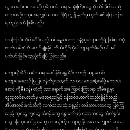
သူငယ်ချင်းမလေး ချိုလဲ့ရီကပင် ဆရာမအိုးကြီးတွေကို သိပ်ခိုက်သည်
ဆရာမနှင့်အတူနေရလျှင် သေပျော်ပြီ ဟူ၍ နှုတ်မှ ထုတ်ဖော်ပြောကြား
ရသည်အထိ ဖြစ်သည်။
အကြောင်းတိုက်ဆိုင်သည့်တစ်နေ့မှာတော့ ငနီနှင့်ဆရာမတို့ရဲ့ ဖြစ်ပျက်ပုံ
ဇာတ်လမ်းစုံကို ကျော်မျိုးနိုင် ကိုယ်တိုင်ကိုယ်ကျ မျက်စိနှင့်တပ်အပ်
ပက်ပင်းမြင်တွေ့လိုက်ရပြီ ဖြစ်သည်။
ကျော်မျိုးနိုင် သင်္ချာဆရာမဒေါ်နန်းရွှေ ခိုင်းထား၍ ဆဋ္ဌမတန်း
ကျောင်းဆောင် ပြုပြင်ရန်ကိစ္စအတွက် လက်သမားအဖွဲ့ခေါ်ဖို့ ကျောင်း
စောင့် ကိုနီ (ငနီ) ထံကို သွားရောက်အကြောင်းကြားရာ အိမ်ရှေ့မှာ
လူသူတစ်ယောက်မှ မတွေရသဖြင့် ငနီတစ်ယောက်တည်းရှိနိုင်သည့်
အိမ်အတွင်းဖက်ဆီကို လက်သမားသုံးပစ္စည်း တန်ဆာပလာတွေ ဖြစ်ကြ
သည့် တူတွေ လွှတွေ တံစဉ်းတွေ ရွှေဘော်နှင့် ဆောက်တွေ သံတံရွင်း
တွေ မြေတူးဂေါ်ပြားတွေ အားလုံးကို ကျော်ခွပြီး အသာလျှောက်ဝင်လာ