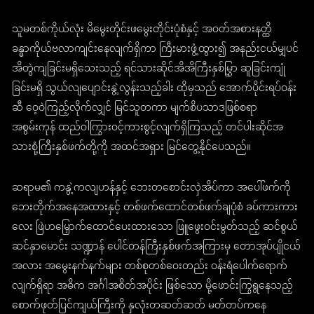
သူမတစ်ကိုယ်လုံး မိမွေးတိုင်းဖမွေးတိုင်းပုံစံနှင့် အဝတ်အစားနတ္ထိ
ခန္ဓာကိုယ်ဗလာကျင်းနေလျက်ရှိကာ ကြီးမားဖွံ့ထွား၍ အနည်းငယ်မျှပင်
အိတွဲကျခြင်းမရှိသေးသည့် ရင်သားဆိုင်အိအိကြီးနှစ်မြွှာ ဆူခြင်းကျုံ
ခြင်းမရှိ သွယ်လျပျောင်းနွဲ့လွန်းသည့်ခါး ထိုမှသည် အောက်ပိုင်းရပ်ဝန်း
ဆီ ဝေ့ဝဲကြည့်လိုက်လျှင် မြင်သူတကာ မျက်စိပသာဒဖြစ်စရာ
အစွမ်းကုန် ထည်ဝါကြွားဝင့်ကားစွင့်လျက်ရှိကြသည့် တင်ပါးဆိုင်အ
သားစုံ့ကြီးနှစ်ဖက်တို့ကို အထင်အရှား မြင်တွေ့နိုင်ပေသည်။
ဆရာမ၏ ကနွဲ့ကလျဟန်နှင့် ဘေးတစောင်းလှဲအိပ်ကာ အပေါ်ဖက်ကို
ဘေးတိုက်အနေအထားနှင့် တစ်ဖက်ထောင်တစ်ဖက်ချပုံစံ ခပ်ကားကား
လေး ဖြဲဟမြှောက်ထောင်ပေးထားသော ဖြူဖွေးဝင်းမွတ်သည့် ဆင်စွယ်
ဆင်နှာမောင်း သဏ္ဍာန် ပေါင်တန်ကြီးနှစ်ဖက်အကြားမှ တောအုပ်ပျိုငယ်
အလား အမွေးနက်နက်များ တစ်စုတစ်ဝေးတည်း ဝန်းရံပေါက်ရောက်
လျက်ရှိရာ အဓိက အင်္ဂါအစိတ်အပိုင်း ဖြစ်သော မို့ဖောင်းကြွရွနေသည့်
စောက်ဖုတ်ပြင်ကျယ်ကြီးကို နှလုံးတဆတ်ဆတ် မတ်တပ်ကနေ