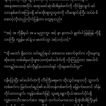
အနေအထားအတိုင်း ဆရာမဖင်ဆုံအိအိနှစ်ဖက်ကို ကိုင်ဖြဲလျက် ဖင်
သားနှစ်ဖက်အကြားရှိ ဖင်စအိုဝစူတူတူထဲကို လီးချောင်းကြီး ထပ်မံ ဖိ
ဆောင့်လိုးထည့်လိုက်ပြန်တာ တွေ့ရသည်။
“အင့် အ ကိုနီရယ် အ မ မညှာဘူး အင့် နာ နာတယ် ချွတ်ပါ မြန်မြန် ကိုနီ့
ဟာကြီး ကျွန်မ ဖင်နဲ့ မ မတော်ဘူး အင့်ဟင့်ဟင့်”
“အို မတော် ရှိမလား ဝတ်ရည်ရယ် ခဏလေး စောက်ဖုတ်က လိုးနေကျ
ဆိုတော့ တစ်ခါမှမလိုးဖူးသေးတဲ့ဖင်ပေါက်ကို လိုးကြည့်တာ အပေါက်
ကကျဉ်းပေမယ့် ဖင်ကိုဖွင့်ပေးတတ်ရင် လိုးရမခက်ပါဘူး”
ငနီပြောပြီး ဖင်ပေါက်ထဲကို လီးကြီးမရမက ထိုးသွင်းနေသလို သူ့လက်
တစ်ဖက်က မြတ်ဝတ်ရည်၏ ပေါင်တန်တစ်ဖက်ကို မြှောက်ထောင် ထိန်း
ကိုင်ထားလျက်၊ ကျန်တစ်ဖက်ဖြင့် သူမရဲ့ခန္ဓာကိုယ်အထက်ပိုင်းရှိ
ကျွဲကောသီးအလတ်စား အရွယ် ထက်ပင်မကသော နို့အုံအိအိကြီးနှစ်