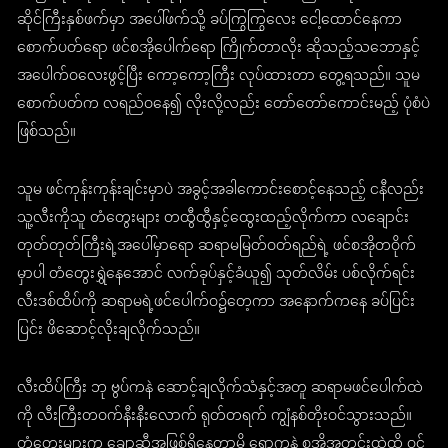
ဆိုင်ကြီးနှစ်ဖက်မှာ အပေါ်ဖက်သို့ ခပ်ကြွကြွလေး ငေါ့ထောင်နေကာ
စောက်ပတ်ရော ဖင်စအိုပေါက်ရော ကြိုက်တာလိုး ဆိုသည့်သဘောနှင့်
အပေါက်ဝလေးဖွင့်ပြီး ကော့ကော့ကြီး လုပ်ထားတာ တွေ့ရသည်။ သူမ
စောက်ပတ်က လရည်ဝနေ၍ လိုးလို့လည်း တော်တော်ကောင်းမည့် ပုံစံပဲ
ဖြစ်သည်။
သူမ ဖင်ကုန်းကုန်းချင်းမှာပဲ အခွင့်အခါကောင်းစောင့်နေသည့် ငနီလည်း
သူ့လီးကိုသူ တံတွေးများ တထွီထွီနှင့်ထွေးထည့်လိုက်ကာ လချောင်း
တုတ်တုတ်ကြီးရဲ့အပေါ်မှာရော ဆရာမမြတ်ဝတ်ရည်ရဲ့ ဖင်စအိုတဝိုက်
မှာပါ တံတွေးရွှဲနေအောင် လက်ခုပ်နှင့်ခံယူ၍ သုတ်လိမ်း ပစ်လိုက်ရင်း
လီးဒစ်ထိပ်ကို ဆရာမရဲ့ဖင်ပေါက်ဝ၌တေ့ကာ အနောက်ကနေ ခပ်ပြင်း
ပြင်း ဖိဆောင့်လိုးချလိုက်သည်။
လီးထိပ်ကြီး ဘု ဗွပ်ကနဲ ဆောင့်ချလိုက်သံနှင့်အတူ ဆရာမဖင်ပေါက်ထဲ
ကို လီးကြီးတဝက်နီးနီးလောက် ရုတ်တရက် ကျွံနစ်တိုးဝင်သွားသည်။
တံတွေးများက ချောဆီအဖြစ်ရှိနေတာမို့ ရှောကနဲ စအိုအတွင်းထဲထိ ဝင်