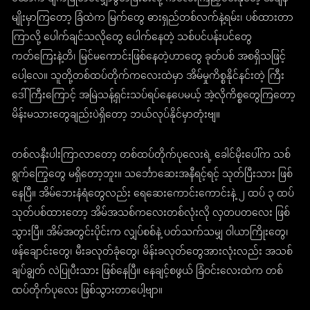
မျိုးမှာကြတော့ ခြံထဲက မြက်တွေ ဓားရှည်တစ်လက်နဲ့ရမ်း၊ ပစ်ထားတာ
ကြာလို့ ပေါက်ချင်သလိုတွေ ပေါက်နေတဲ့ သစ်ပင်ပန်းပင်တွေ
ကတ်ကြေးနဲ့တိ၊ မြင်မကောင်းဖြစ်နေတဲ့ဟာတွေ ခုတ်ပစ် အစရှိသဖြင့်
ပေါ့လေ။ သူတို့တစ်ထပ်တိုက်ကလေးထဲမှာ အိမ်မှုကိစ္စနိုင်နင်းတဲ့ ကြီး
ဒေါ်ကြီးကြောင့် အမြဲသန့်ရှင်းသပ်ရပ်နေပေမယ့် အဲ့လိုကိစ္စတွေကြတော့
မိန်းမသားတွေချည်းပဲရှိတော့ ဘယ်လုပ်နိုင်မှာတုံးဗျ။
တစ်လနီးပါးကြာလာတော့ တစ်ထပ်တိုက်ပုလေးရဲ့ ခေါင်မိုးပေါ်က သစ်
ရွက်ကြွေတွေ မရှိတော့ဘူး။ သင်္ဘောဆေးအနီရင့်ရင့် သုတ်ပြီးသား ဖြစ်
နေပြီ။ အိမ်ဘေးနံရံတွေလည်း ရေဆေးကောင်းကောင်းနဲ့ ၂ ထပ် ၃ ထပ်
သုတ်ပစ်ထားတော့ အိမ်အသစ်ကလေးတစ်လုံးလို လှတပတလေး ဖြစ်
သွားပြီ။ အိမ်အတွင်းပိုင်းက လျှပ်စစ်နဲ့ ပတ်သက်သမျှ ဝါယာကြိုးတွေ၊
ဖန်ချောင်းတွေ၊ မီးခလုတ်ခုံတွေ၊ မိန်းခလုတ်တွေအားလုံးလည်း အသစ်
ချပ်ချွတ် လဲပြုပီးသား ဖြစ်နေပြီ။ နေချင့်စဖွယ် ခြံဝင်းလေးထဲက တစ်
ထပ်တိုက်ပုလေး ဖြစ်သွားတာပေါ့ဗျာ။