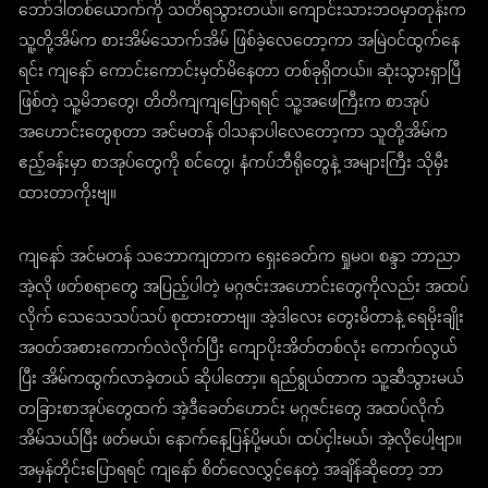
ဘော်ဒါတစ်ယောက်ကို သတိရသွားတယ်။ ကျောင်းသားဘဝမှာတုန်းက
သူ့တို့အိမ်က စားအိမ်သောက်အိမ် ဖြစ်ခဲ့လေတော့ကာ အမြဲဝင်ထွက်နေ
ရင်း ကျနော် ကောင်းကောင်းမှတ်မိနေတာ တစ်ခုရှိတယ်။ ဆုံးသွားရှာပြီ
ဖြစ်တဲ့ သူ့မိဘတွေ၊ တိတိကျကျပြောရရင် သူ့အဖေကြီးက စာအုပ်
အဟောင်းတွေစုတာ အင်မတန် ဝါသနာပါလေတော့ကာ သူတို့အိမ်က
ဧည့်ခန်းမှာ စာအုပ်တွေကို စင်တွေ၊ နံကပ်ဘီရိုတွေနဲ့ အများကြီး သိုမှီး
ထားတာကိုးဗျ။
ကျနော် အင်မတန် သဘောကျတာက ရှေးခေတ်က ရှုမဝ၊ စန္ဒာ ဘာညာ
အဲ့လို ဖတ်စရာတွေ အပြည့်ပါတဲ့ မဂ္ဂဇင်းအဟောင်းတွေကိုလည်း အထပ်
လိုက် သေသေသပ်သပ် စုထားတာဗျ။ အဲ့ဒါလေး တွေးမိတာနဲ့ ရေမိုးချိုး
အဝတ်အစားကောက်လဲလိုက်ပြီး ကျောပိုးအိတ်တစ်လုံး ကောက်လွယ်
ပြီး အိမ်ကထွက်လာခဲ့တယ် ဆိုပါတော့။ ရည်ရွယ်တာက သူ့ဆီသွားမယ်
တခြားစာအုပ်တွေထက် အဲ့ဒီခေတ်ဟောင်း မဂ္ဂဇင်းတွေ အထပ်လိုက်
အိမ်သယ်ပြီး ဖတ်မယ်၊ နောက်နေ့ပြန်ပို့မယ်၊ ထပ်ငှါးမယ်၊ အဲ့လိုပေါ့ဗျာ။
အမှန်တိုင်းပြောရရင် ကျနော် စိတ်လေလွှင့်နေတဲ့ အချိန်ဆိုတော့ ဘာ