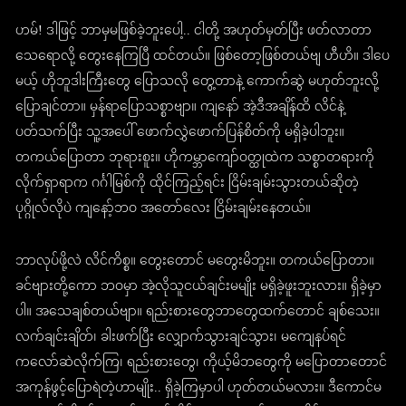
ဟမ်! ဒါဖြင့် ဘာမှမဖြစ်ခဲ့ဘူးပေါ့.. ငါတို့ အဟုတ်မှတ်ပြီး ဖတ်လာတာ
သေရောလို့ တွေးနေကြပြီ ထင်တယ်။ ဖြစ်တော့ဖြစ်တယ်ဗျ ဟီဟိ။ ဒါပေ
မယ့် ဟိုဘူဒါးကြီးတွေ ပြောသလို တွေ့တာနဲ့ ကောက်ဆွဲ မဟုတ်ဘူးလို့
ပြောချင်တာ။ မှန်ရာပြောသစ္စာဗျာ။ ကျနော် အဲ့ဒီအချိန်ထိ လိင်နဲ့
ပတ်သက်ပြီး သူ့အပေါ် ဖောက်လွှဲဖောက်ပြန်စိတ်ကို မရှိခဲ့ပါဘူး။
တကယ်ပြောတာ ဘုရားစူး။ ဟိုကမ္ဘာကျော်ဝတ္ထုထဲက သစ္စာတရားကို
လိုက်ရှာရာက ဂင်္ဂါမြစ်ကို ထိုင်ကြည့်ရင်း ငြိမ်းချမ်းသွားတယ်ဆိုတဲ့
ပုဂ္ဂိုလ်လိုပဲ ကျနော့်ဘဝ အတော်လေး ငြိမ်းချမ်းနေတယ်။
ဘာလုပ်ဖို့လဲ လိင်ကိစ္စ။ တွေးတောင် မတွေးမိဘူး။ တကယ်ပြောတာ။
ခင်ဗျားတို့ကော ဘဝမှာ အဲ့လိုသူငယ်ချင်းမမျိုး မရှိခဲ့ဖူးဘူးလား။ ရှိခဲ့မှာ
ပါ။ အသေချစ်တယ်ဗျာ။ ရည်းစားတွေဘာတွေထက်တောင် ချစ်သေး။
လက်ချင်းချိတ်၊ ခါးဖက်ပြီး လျှောက်သွားချင်သွား၊ မကျေနပ်ရင်
ကလော်ဆဲလိုက်ကြ၊ ရည်းစားတွေ၊ ကိုယ့်မိဘတွေကို မပြောတာတောင်
အကုန်ဖွင့်ပြောရဲတဲ့ဟာမျိုး.. ရှိခဲ့ကြမှာပါ ဟုတ်တယ်မလား။ ဒီကောင်မ