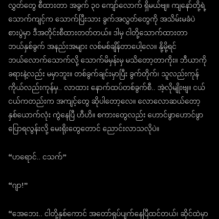
လွှတ်တွေ စီထားတာ အခွက် ၃၀ ကျော်လောက် ရှိမယ်ဗျ။ ကျနော်တို့ရဲ့
သောက်ကျင့်က သောက်ပြီးသား ခွက်အလွှတ်တွေကို အသိမ်းမခံပဲ
စားပွဲမှာ ဒီအတိုင်းစီထားတတ်တယ်။ ဒါမှ ငါတို့သောက်ထားတာ
ဘယ်နှစ်ခွက် အနည်းအများ လစ်မစ်ချိန်တာပေါ့လေ။ နို့မို့ရင်
ဘယ်လောက်သောက်လို့ သောက်မိမှန်းမှ မသိတော့တာကိုး။ ဘီယာကို
ခရားနဲ့လည်း မမှာဘူး။ တစ်ခွက်ချင်းမှာပြီး ခွက်တိုက်၊ သူလည်းကုန်
ကိုယ်လည်းကုန်မှ.. လာထား နောက်ထပ်တစ်ခွက်စီ.. အဲ့လိုမျိုးဗျ။ ငယ်
ငယ်ကတည်းက အကျင့်တွေ ဆိုပါတော့လေ။ လောလောဆယ်တော့
နှစ်ယောက်လုံး ကွဲနေပြီ ဟီဟိ။ စကားတွေလည်း ဟောင်ဖွာဟောင်ဖွာ
ပြောရလွန်းလို့ မေးရိုးတွေတောင် ညောင်းလာသလိုပဲ။
“ဟရောင်.. ငသက်”
“ဂျာ!”
“အေဘေး.. ငါတို့နှစ်ကောင် အတော်ရုပ်ပျက်နေပြီထင်တယ်၊ ဆိုင်ထဲမှာ