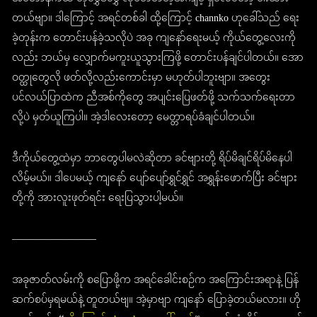
တယ်ဗျာ။ ဒါကြောင့် အရင်တစ်ခါ ထို့ကြောင့် channko ဟုခေါ်သည် ရေး
ခဲ့တုန်းက တောင်းပန်ခဲ့သလိုပဲ အခု ကျနော်ရေးမယ့် ကိုယ်တွေ့လေးကို
လည်း ဘယ်မှ လျှောက်မကူးယူသွားကြဖို့ တောင်းပန်ချင်ပါတယ်။ အော
ဝတ္ထုတွေလို ဖတ်လို့လည်းကောင်းမှာ မဟုတ်ပါဘူးဗျာ။ အတွေး
ပင်လယ်ပြာထဲက ညီအစ်ကိုတွေ အပျင်းပြေဖတ်ဖို့ သက်သက်ရေးတာ
လို့ပဲ မှတ်ယူကြပါ။ အဲ့ဒါလေးတော့ မေတ္တာရပ်ခံချင်ပါတယ်။
ဒီကိုယ်တွေ့ထဲမှာ ဘာတွေပါမလဲဆိုတာ ခင်ဗျားတို့ ရိပ်မိချင်ရိပ်မိနေပါ
လိမ့်မယ်။ ဒါပေမယ့် ကျနော် ပျော်ပျော်ရွှင်ရွှင် အရွှန်းဖောက်ပြီး ခင်ဗျား
တို့ကို အားလူးဖုတ်ရင်း ရေးပြသွားပါ့မယ်။
————————–
အခုဇာတ်လမ်းကို စပြောဖို့က အရင်ခေါင်းစဉ်က အကြောင်းအရာနဲ့ ပြန်
ဆက်စပ်မှရမယ်နဲ့ တူတယ်ဗျ။ အဲ့မှာဗျာ ကျနော် ပြောခဲ့တယ်မလား။ ဟို