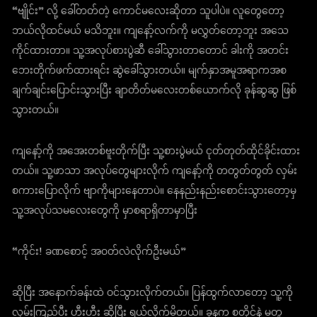
“ဗျိုင်း” လို့ ခေါ်တတ်တဲ့ ကောင်မလေးဆိုတာ သူပါပဲ။ လူတွေတော့
ဘယ်လိုထင်မယ် မသိဘူး။ ကျနော့်လက်ကို မလွှတ်တော့ဘူး အသေ
ကိုင်ထားတာ။ သူ့အလုပ်စားပွဲဆီ ခေါ်သွားတာတောင် ခါးကို အတင်း
ဘေးတိုက်ဖက်ထားရင်း ဆွဲခေါ်သွားတယ်။ မျက်နှာအမူအရာကအစ
ချက်ချင်းပြောင်းသွားပြီး ချာတိတ်မလေးတစ်ယောက်လို ခုန်ဆွဆွ ဖြစ်
သွားတယ်။
ကျနော့်ကို အအေးတစ်ဗူးတိုက်ပြီး သူ့စားပွဲမယ် ငုတ်တုတ်ထိုင်ခိုင်းထား
တယ်။ သူ့ဖာသာ အလုပ်တွေများလိုက် ကျနော့်ကို တတွတ်တွတ် လှမ်း
စကားပြောလိုက် ဗျာကိုများနေတာပဲ။ နေနည်းနည်းစောင်းသွားတော့မှ
သူ့အလုပ်သမလေးတွေကို မှာစရာရှိတာမှာပြီး
“ကိုင်း! ခဏစောင့် အဝတ်လဲလိုက်ဦးမယ်”
ဆိုပြီး အနောက်ခန်းထဲ ဝင်သွားလိုက်တယ်။ ပြန်ထွက်လာတော့ သူ့ကို
လှမ်းကြည့်ပီး ဟီးဟီး ဆိုပြီး ရယ်လိုက်မိတယ်။ ခုနက စတိုင်နဲ့ မတူ