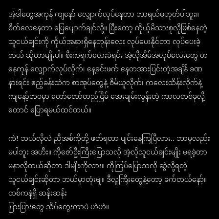
အဲ့ဒါတွေအကုန် ကျနော် လျှောက်လုပ်နေတာ ဘာရယ်မဟုတ်ပါဘူး။
စိတ်လေနေတာ ပြေပျောက်ချင်လို့။ ပြီးတော့ ကိုယ့်မိသားစုလိုဖြစ်နေတဲ့
သူငယ်ချင်းကို ကိုယ်အနားရှိနေတုန်းလေး လုပ်ပေးနိုင်တာ လုပ်ပေးခဲ့
တယ် ဆိုတာမျိုးပါ။ စီးကရက်လေးခဲရင်း အဲ့လိုအိမ်အလုပ်လေးတွေ တ
နေကုန် လျှောက်လုပ်လိုက်၊ နေ့ခင်းဖက် နေတအားပြင်းတဲ့အချိန် ခဏ
နားရင်း ဧည့်ခန်းထဲက စာအုပ်တွေနဲ့ ဇိမ်ယူလိုက်၊ ကလေးထိန်းလိုက်နဲ့
ကျနော့်ဘဝမှာ တော်တော်တည်ငြိမ် အေးချမ်းလွန်းတဲ့ ကာလတစ်ခုလို့
တောင် ပြောရမယ်ထင်တယ်။
ကဲ! ဘယ်လိုလဲ ညီအစ်ကိုတို့ ဖတ်ရတာ ပျင်းနေကြပြီလား.. ဘာမှလည်း
မပါဘူး အဟီး။ ကိုဇော်ဦးကြီးပြောသလို အဲ့လိုသူငယ်ချင်းမျိုး မရခဲ့တာ
မနာလိုတယ်ဆိုတာ ဒါမျိုးကိုလား။ ကိုကြပ်ပြောသလို ဆွဲလို့ရတဲ့
သူငယ်ချင်းဆိုတာ ဘယ်မှာတုံးဗျ။ ဒီလူကြီးတွေနဲ့တော့ ခက်တယ်နော့်။
ထစ်ကနဲရှိ ဆန်းဆန်း
ပြားပြားတွေ သိပ်တွေးတာပဲ ဟဲဟဲ။