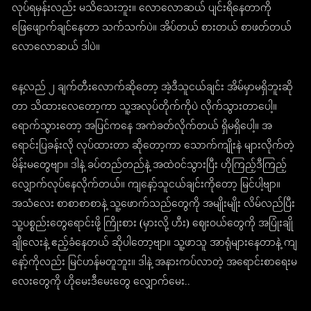
လုပ်ရမှန်းလည်း မသိသေးဘူး။ လောလောဆယ် ပျင်းရိနေတာကို
ဖြေဖျောက်ချင်နေတာ သက်သက်ပဲ။ အိပ်တယ် စားတယ် စာဖတ်တယ်
လောလောဆယ် ဒါပဲ။
နေ့လည် ၂ ချက်တီးလောက်ဆိုတော့ အဲ့ဒီသူငယ်ချင်း အိမ်မှာမရှိဘူးဆို
တာ သိထားလေတော့ကာ သူ့အလုပ်တိုက်ကိုပဲ လိုက်သွားတာပေါ့။
ရောက်သွားတော့ အပြင်ကနေ အကဲခတ်လိုက်တယ် ရှိမရှိပေါ့။ အ
ရောင်းပြခန်းလို လုပ်ထားတာ ဆိုတော့ကာ သောက်ကျိုးနဲ များလိုက်တဲ့
မိန်းမတွေဗျာ။ ဒါနဲ့ ခပ်တည်တည်နဲ့ အထဲဝင်သွားပြီး ဟိုကြည့်ဒီကြည့်
လျှောက်လုပ်နေလိုက်တယ်။ ကျနော့်သူငယ်ချင်းကိုတော့ မြင်ပါ့ဗျာ။
အသံလေး စာစာစာစာနဲ့ သူ့ဖောက်သည်တွေကို အမျိုးမျိုး လိမ်လည်ပြီး
သူ့ပစ္စည်းတွေရောင်းဖို့ ကြိုးစား (မှားလို့ ဟီး) ဈေးဝယ်တွေကို အပြုံးချို
ချိုလေးနဲ့ ဧည့်ခံနေတယ် ဆိုပါတော့ဗျာ။ သူ့ဖာသူ အာရုံများနေတာနဲ့ ကျ
နော့်ကိုလည်း မြင်ဟန်မတူဘူး။ ဒါနဲ့ အနားကပ်လာတဲ့ အရောင်းစာရေးမ
လေးတွေကို ဟိုမေးဒီမေးတွေ လျှောက်မေး..