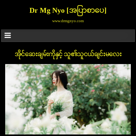
Dr Mg Nyo [အပြာစာပေ]
www.drmgnyo.com
အိုင်ဆေးချမ်းကိုနှင့် သူ၏သူငယ်ချင်းမလေး