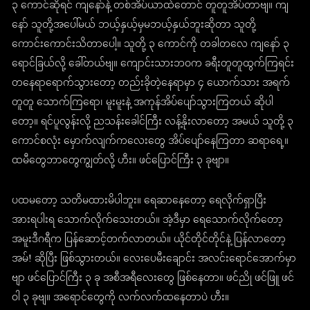
၃ ကောင်ဆိုရင် ကျနော်နဲ့ တစ်အိပ်ယာထဲတောင် တူတူအိပ်တာဗျ။ ကျ
နော် သူတို့အပေါ်မယ် ဘယ့်နှယ့်မှမဘယ့်နှယ်ဘူးဆိုတာ သူတို့
ကောင်းကောင်းသိတာပေါ့။ သူတို့ ၃ ကောင်ကို တခါတလေ ကျနော် ၃
ရောင်ခြယ်လို့ ခေါ်တယ်ဗျ။ ကျောင်းသားဘဝက ခရီးတူတူထွက်ကြရင်း
တနေရာရောက်သွားတော့ တည်းခိုတဲ့နေရာမှာ ၄ ယောက်သား အရက်
တူတူ သောက်ကြရော၊ မူးမူးနဲ့ အကုန်အိပ်ပျော်သွားကြတယ် ဆိုပါ
တော့။ ရင်ပူလွန်းလို့ ညသန်းခေါင်ကြီး လန့်နိုးလာတော့ အမယ် သူတို့ ၃
ကောင်စလုံး မှောက်လျက်ကလေးတွေ အိပ်ပျော်နေကြတာ ဆရာရေ့။
ထမီတွေဘာတွေကျွတ်လို့ ဟီး။ ဖင်ပြောင်ကြီး ၃ ခုဗျာ။
ပထမတော့ သတိမထားမိပါဘူး။ ရေဆာနေတော့ ရေလိုက်ရှာပြီး
အားရပါးရ သောက်လိုက်သေးတယ်။ အဲ့ဒီမှာ ရေသောက်လိုက်တော့
အမူးဒီဂရီက ပြန်ဆောင့်တက်လာတယ်။ ယိုင်တိုင်တိုင်နဲ့ ပြန်လာတော့
အမ်! ဆိုပြီး ဖြစ်သွားတယ်။ လေးပေမီးချောင်း အလင်းရောင်အောက်မှာ
ဗျာ ဖင်ပြောင်ကြီး ၃ ခု အစီအရီလေးတွေ ဖြစ်နေတာ။ ဖင်ညို ဖင်ဖြူ ဖင်
ဝါ ၃ ခုဗျ။ အရောင်တွေကို လက်လက်ထနေတာပဲ ဟီး။