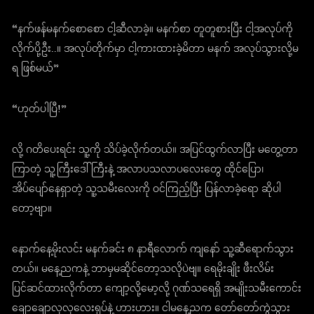
“နက်ဖန်မနက်စောစော ငါ့ဆီလာခဲ့။ မနက်စာ တူတူစားပြီး ငါ့အလုပ်ကို
လိုက်ပို့ဦး..။ အလုပ်တိုက်မှာ ငါ့ကားထားခဲ့မိတာ မနက် အလုပ်သွားလို့မ
ရ ဖြစ်မယ်”
“ဟုတ်ပါပြီ!”
လို့ ဂတိပေးရင်း သူ့ကို သိပ်ခဲ့လိုက်တယ်။ အပြင်ထွက်လာပြီး မတွေ့တာ
ကြာတဲ့ သူ့ကြီးဒေါ်ကြီးနဲ့ အလာပသလာပလေးတွေ ထိုင်ပြော၊
အိပ်ပျော်နေရှာတဲ့ သူ့သမီးလေးကို ဝင်ကြည့်ပြီး ပြန်လာခဲ့ရော ဆိုပါ
တော့ဗျာ။
နောက်နေ့မိုးလင်း မနက်ခင်း ၈ နာရီလောက် ကျနော် သူ့ဆီရောက်သွား
တယ်။ မနေ့ညကနဲ့ ဘာမှမဆိုင်တော့သလိုပဲဗျ။ ရေမိုးချိုး ဖီးလိမ်း
ပြင်ဆင်ထားလိုက်တာ ကျော့လို့မော့လို့ ဂုဏ်သရေရှိ အမျိုးသမီးကောင်း
ချောချောလှလှလေးရုပ်နဲ့ ဟားဟား။ ငါမနေ့ညက တော်တော်ကွဲသွား