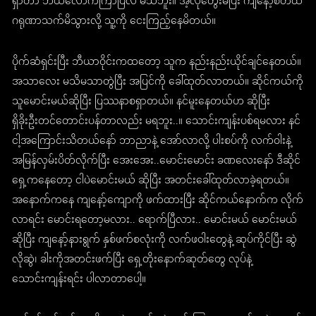
ရှာတာ ဘယ်လောက်ကြာပြီလဲ မသိဘူး။ အဲ့လိုတွေးမိပြီး ကျနော့်စိတ်ထဲ
ဂရုဏာသက်မိသွားလို့ သူ့ကို ငေးကြည့်နေမိတယ်။
ပိုက်ဆံရှင်းပြီး ဘီယာဝိုင်းကထတော့ သူက နည်းနည်းယိုင်ချင်နေတယ်။
အသာလေး မသိမသာတွဲပြီး အပြင်ကို ခေါ်ထုတ်လာတယ်။ ဆိုင်ကယ်ကို
သူမောင်းမယ်ဆိုပြီး ပြဿနာစရှာတယ်။ နင်မူးနေတယ်ဟ ဆိုပြီး
ရှိခိုးဦးတင်တောင်းပန်တာလည်း မရဘူး..။ သောင်းကျန်းပစ်ရမလား နင်
ငါ့အကြောင်းသိတယ်နော် ဘာညာနဲ့ အော်လာလို့ ပါးစပ်ကို လက်ဝါးနဲ့
အမြန်လှမ်းပိတ်လိုက်ပြီး အေးအေး..မောင်းမောင်း ခဏလေးနော် ဒီဆိုင်
ရှေ့ကနေတော့ ငါပဲမောင်းမယ် ဆိုပြီး အတင်းခေါ်ထုတ်လာခဲ့ရတယ်။
အနောက်ကနေ ကျနော့်ကျောကို ဖက်ထားပြီး ဆိုင်ကယ်နောက်က လိုက်
လာရင်း မောင်းရတော့မလား.. ရောက်ပြီလား.. မောင်းမယ် မောင်းမယ်
ဆိုပြီး ကျနော့်နားရွက် နှစ်ဖက်စလုံးကို လက်ဖဝါးတွေနဲ့ ဆုပ်ကိုင်ပြီး ဆွဲ
လိုဆွဲ၊ ခါးကိုအတင်းဖက်ပြီး ရှေ့တိုးနောက်ဆုတ်တွေ လုပ်နဲ့
သောင်းကျန်းရင်း ပါလာတာပေါ့။