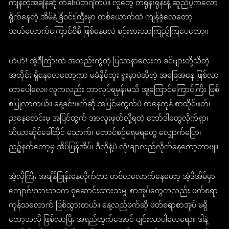
ကျန်တဲ့အချိန်ဆို တံခါးပိတ်ဂျိတ်ပဲ။ လူတွေ တရုန်းရုန်းနဲ့ ဆူညံပွက်လော
ရိုက်နေတဲ့ အိမ်နဲ့ခြံဝင်းကြီးမှာ တစ်ယောက်ထဲ ကျန်ခဲ့လေတော့
ဘယ်လောက်ကြောင်စီစီ ဖြစ်နေမလဲ စဉ်းစားသာကြည့်ကြပေတော့။
ဟဲဟဲ! အဲ့ဒီကြားထဲ အသည်းကွဲတဲ့ ပြဿနာလေးက ခင်ဗျားတို့သိတဲ့
အတိုင်း ရှိနေလေတော့ကာ မခံနိုင်ဘူး ရူးမှာပဲဆိုတဲ့ အခြေအနေ ဖြစ်လာ
တာပေါ့လေ။ လူကလည်း ဘာလုပ်ရမှန်းမသိ အူကြောင်ကြောင်ကြီး ဖြစ်
စပြုလာတယ်။ နေ့ခင်းဖက်ဆို အပြင်မထွက်ပဲ တနေကုန် စာထိုင်ဖတ်၊
ညနေစောင်းမှ အပြင်ထွက် အာလူးဖုတ်လို့ရတဲ့ ဘော်ဒါတွေလိုက်ရှာ၊
ဘီယာဆိုင်ခေါ်ထိုင် သောက်၊ တောင်စဉ်ရေမရတွေ လျှောက်ပြော၊
ညဉ့်နက်တော့မှ အိပ်ပြန်အိပ်၊ ဒီလိုနဲ့ပဲ လုံးချာလည်လိုက်နေတော့တာဗျ။
အဲ့လိုကြီး အချိန်ဖြုန်းနေလိုက်တာ တစ်လလောက်နေတော့ အဲ့ဒီအိမ်မှာ
ကျောင်းသားဘဝက စုဆောင်းထားသမျှ စာအုပ်တွေကလည်း ဖတ်စရာ
ကုန်သလောက် ဖြစ်သွားတယ်။ နေ့လည်ဖက်ဆို ဖတ်စရာစာအုပ် မရှိ
တော့သလို ဖြစ်လာပြီး အရည်ထွက်အောင် ပျင်းလာပါလေရော။ ဒါနဲ့