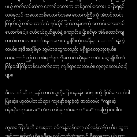
မယ့် ဇာတ်လမ်းထဲက ကောင်မလေးက တစ်ခုလပ်မလေး။ ပြောရရင်
တစ်ခုလပ် ကလေးတစ်ယောက်အမေ လောကကြီးကို အံတင်းတင်း
ကြိတ်လို့ တစ်ယောက်ထဲ ရင်ဆိုင်ဖြတ်သန်းနေတဲ့ ကောင်မလေးတစ်
ယောက်ပေါ့။ ငယ်ငယ်ရွယ်ရွယ်နဲ့ ကျောင်းမပြီးခင်မှာ အိမ်ထောင်ကျ
တယ်။ ကလေးပေါက်စနကလေး မွေးပြီးတဲ့အချိန်မှာ ယောကျ်ားနဲ့ကွဲ
တယ်။ အဲ့ဒီအချိန်မှာ သူ့မိဘတွေကလည်း မရှိရှာတော့ဘူးရယ်။
တစ်ကောင်ကြွက် တစ်မျက်နှာလို့တောင် ဆိုရမလားပဲ။ ဆွေမျိုးနီးစပ်
ကြီးဒေါ်ကြီးတစ်ယောက်တော့ ကျန်ရှာသေးတယ်။ တူတူနေတယ်ပေါ့
ဗျာ။
ဒီလောက်ဆို ကျနော် ဘယ်သူ့ကိုပြောနေမှန်း ခင်ဗျားတို့ ရိပ်မိလောက်ပါ
ပြီနော့်။ ဟုတ်ပါတယ်ဗျာ။ ကျနော်ရေးခဲ့တဲ့ ဇာတ်လမ်း “ကျနော့်
ပန်းချီဆရာမလေး” ထဲက တစ်ခုလပ်မလေး “မေ” အကြောင်းပါပဲ။
သူ့အကြောင်းကို ရေးရတာ ခပ်လန့်လန့်တော့ ခပ်လန့်လန့်ပဲ ဟီး။ သူက
အင်တာနက်ထဲ ဟိုမွှေဒီမွှေ လုပ်တတ်တဲ့အကျင့် ရှိလေတော့ ပါးယား