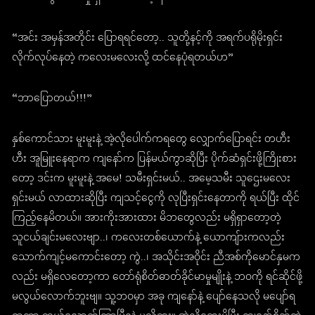
“အင်း အမှန်အတိုင်း ပြောရရင်တော့.. သူတို့နင့်ကို အရက်ပရိုမိုးရှင်း
လိုက်လုပ်နေတဲ့ ကလေးမလေးလို့ ထင်နေပုံရတယ်ဟ”
“ဘာပြောတယ်!!!”
နှစ်ကောင်သား မူးမူးနဲ့ အဲ့လိုပေါက်ကရတွေ လျှောက်ပြောရင်း တဟီး
ဟီး အူမြူးနေရာက ကျနော်က ပြန်မယ်ကွာဆိုပြီး ပိုက်ဆံရှင်းဖို့ကြိုးစား
တော့ ဒင်းက မူးမူးနဲ့ အမေ! သမီးရှင်းမယ်.. အမေ့သမီး သူဌေးမလေး
ရှင်းမယ် လာထားဆိုပြီး ကျသင့်ငွေကို လုပြီးရှင်းနေတာကို ရယ်ပြီး ထိုင်
ကြည့်နေမိတယ်။ အားကိုးအားထား မိဘတွေလည်း မရှိရှာတော့တဲ့
သူငယ်ချင်းမလေးဗျာ..၊ ကလေးတစ်ယောက်နဲ့ ယောကျ်ားကလည်း
သောက်ကျင့်မကောင်းတော့ ကွဲ..၊ အသိုင်းအဝိုင်း ညီအစ်ကိုမောင်နှမက
လည်း မရှိလေတော့ကာ တော်ရုံစိတ်ဓာတ်ခိုင်မာမှုမျိုးနဲ့ ဘဝကို ရင်ဆိုင်ဖို့
မလွယ်လောက်ဘူးဗျ။ သူ့ဘဝမှာ အခု ကျနော်နဲ့ ပျော်နေသလို မပျော်ရ