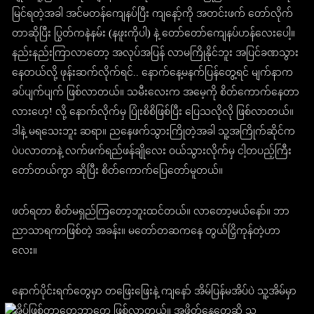
မြင်ရတဲ့အခါ အင်မတန်ကျေနပ်ပြီး ကျနော့်ကို အတင်းဖက် တော်လိုက်
တာဆိုပြီး ပြွတ်ကနဲနမ်း (နဖူးကိုပါ) နဲ့ တော်တော်ကျေနပ်ဟန်လေးပေါ့။
နည်းနည်းကြာလာတော့ အလုပ်အပြန် လာမကြိုနိုင်ဘူး အပြင်ခဏသွား
နေတယ်လို့ ဖုန်းဆက်လိုက်ရင်.. နောက်နေ့မနက်ပြန်တွေ့ရင် မျက်နာက
ခပ်ပျက်ပျက် ဖြစ်လာတယ်။ သမီးလေးက အမေ့ကို စိတ်ကောက်နေတာ
လားဟေ့! လို့ နောက်လိုက်မှ ပြုံးစိစိဖြစ်ပြီး ပြေသလိုလို ဖြစ်လာတယ်။
ဒါနဲ့ မရသေးဘူး ဆရာ။ ညနေဖက်သွားကြိုတဲ့အခါ သူ့အကြိုက်ဆိုင်က
ပဲပလာတာနဲ့ လက်ဖက်ရည်ဖန်ချိုလေး ဝယ်သွားလိုက်မှ ငါ့တပည့်ကြီး
တော်တယ်ကွာ ဆိုပြီး စိတ်ကောက်ပြေတော်မူတယ်။
ဖတ်ရတာ စိတ်မရှည်ကြတော့ဘူးထင်တယ်။ လာတော့မယ်နော်။ ဘာ
ညာသာရကာဖြစ်တဲ့ အခန်း။ မတော်တဆကနေ တွယ်ငြှိကုန်တဲ့ဟာ
လေး။
နောက်ပိုင်းရက်တွေမှာ တဖြေးဖြေးနဲ့ ကျနော် အိမ်ပြန်မအိပ်ပဲ သူ့အိမ်မှာ
အိပ်ဖြစ်တာတွေဘာတွေ ဖြစ်လာတယ်။ အဖိတ်နေ့တွေဆို သူ့