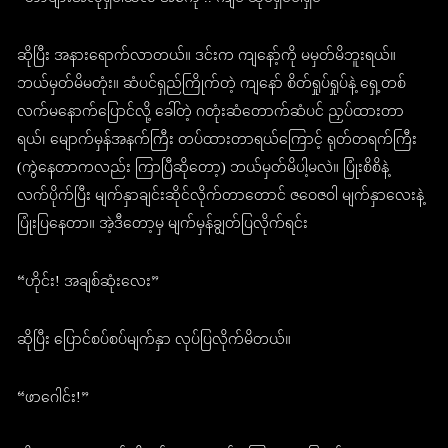
ဆိုပြီး အနားရောက်လာတယ်။ ဒင်းက ကျနော့်ကို မမှတ်မိဘူးရယ်။
ဘယ်မှတ်မိမတုံး။ ဆံပင်ရှည်ကြိုက်တဲ့ ကျနော် စိတ်ရှုပ်ရှုပ်နဲ့ ရှေ့တစ်
လက်မနောက်ပြောင်လို့ ခေါ်တဲ့ ဂတုံးဆံတောက်ဆံပင် ညှပ်ထားတာ
ရယ်၊ မျောက်မှန်အနက်ကြီး တပ်ထားတာရယ်ကြောင့် ရုတ်တရက်ကြီး
(ကွဲနေတာကလည်း ကြာပြီဆိုတော့) ဘယ်မှတ်မိပါ့မလဲ။ ပြုံးစိစိနဲ့
လက်ပိုက်ပြီး မျက်နှာချင်းဆိုင်လိုက်တာတောင် ဇဝေဇဝါ မျက်နှာလေးနဲ့
ပြုံးပြနေတာ။ အဲ့ဒီတော့မှ မျက်မှန်ချွတ်ပြလိုက်ရင်း
“ဟိုင်း! အချစ်ဆုံးလေး”
ဆိုပြီး ပြောင်စပ်စပ်မျက်နှာ လုပ်ပြလိုက်မိတယ်။
“ဖာဂေါင်း!”