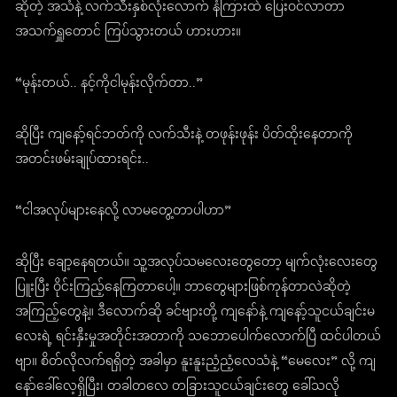
ဆိုတဲ့ အသံနဲ့ လက်သီးနှစ်လုံးလောက် နံကြားထဲ ပြေးဝင်လာတာ
အသက်ရှူတောင် ကြပ်သွားတယ် ဟားဟား။
“မုန်းတယ်.. နင့်ကိုငါမုန်းလိုက်တာ..”
ဆိုပြီး ကျနော့်ရင်ဘတ်ကို လက်သီးနဲ့ တဖုန်းဖုန်း ပိတ်ထိုးနေတာကို
အတင်းဖမ်းချုပ်ထားရင်း..
“ငါအလုပ်များနေလို့ လာမတွေ့တာပါဟာ”
ဆိုပြီး ချော့နေရတယ်။ သူ့အလုပ်သမလေးတွေတော့ မျက်လုံးလေးတွေ
ပြူးပြီး ဝိုင်းကြည့်နေကြတာပေါ့။ ဘာတွေများဖြစ်ကုန်တာလဲဆိုတဲ့
အကြည့်တွေနဲ့။ ဒီလောက်ဆို ခင်ဗျားတို့ ကျနော်နဲ့ ကျနော့်သူငယ်ချင်းမ
လေးရဲ့ ရင်းနှီးမှုအတိုင်းအတာကို သဘောပေါက်လောက်ပြီ ထင်ပါတယ်
ဗျာ။ စိတ်လိုလက်ရရှိတဲ့ အခါမှာ နူးနူးညံ့ညံ့လေသံနဲ့ “မေလေး” လို့ ကျ
နော်ခေါ်လေ့ရှိပြီး၊ တခါတလေ တခြားသူငယ်ချင်းတွေ ခေါ်သလို