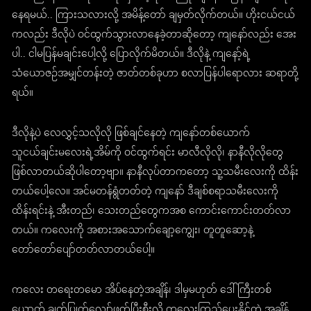
နေရမယ်.. ကြားသလားလို့ အမိန့်တော် ချမှတ်လိုက်တယ်။ ဟိုးငယ်ငယ်
ကလည်း ဒီလိုပဲ ဝင်ထွက်သွားလာနေခဲ့တာဆိုတော့ ကျနော်လည်း အေး
ပါ.. ငါမပြန်မချင်းပေါ့လို့ ပြောလိုက်မိတယ်။ ဒီလိုနဲ့ ကျနော့်ရဲ့
သံယောဇဉ်အမျှင်တန်းတဲ့ ဇာတ်တစ်ခုဟာ စလာပြန်ပါရောလား ဆရာတို့
ရယ်။
ဒီလိုနဲ့ပဲ လေလွှင့်သလိုလို ဖြစ်ချင်နေတဲ့ ကျနော်တစ်ယောက်
သူငယ်ချင်းမလေးရဲ့အိမ်ကို ဝင်ထွက်ရင်း မာလီလိုလို၊ နာနီလိုလိုတွေ
ဖြစ်လာတယ်ဆိုပါတော့ဗျာ။ နာနီလုပ်တာကတော့ သူ့သမီးလေးကို ထိန်း
တယ်ပေါ့လေ။ အင်မတန်ရွံတတ်တဲ့ ကျနော် ဒီချစ်စရာသမီးလေးကို
ထိန်းရင်းနဲ့ အီးတည်၊ သေးတည်တွေကအစ ကောင်းကောင်းတတ်လာ
တယ်။ ကလေးကို အစားအသောက်ချော့ကျွေး၊ တူတူဆော့နဲ့
တော်တော်ပျော်တတ်လာတယ်ပေါ့။
ကလေး တရေးတမော အိပ်နေတဲ့အချိန်၊ ဒါမှမဟုတ် ဒေါ်ကြီးတစ်
ယောက် ချက်ပြုတ်လျှော်ဖွတ်ပြီးစီးလို့ ကလေးကြည့်ပေးနိုင်တဲ့ အချိန်