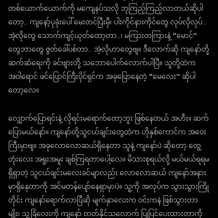
တစ်ယောက်ယောက်ကို မကျေနပ်သလို ဘုကြည့်ကြည့်လာတယ်ဆိုပါ
တော့.. ကျနော့်ပုခုံးပေါ် မေးတင်ပြီးမှီ၊ ပါးကိုင်နားကိုင်တွေ လုပ်လိုလုပ်..
အဲ့လိုတွေ သောက်ကျင့်ယုတ်တော့တာ..၊ မကြားတကြားနဲ့ “မောင်”
တွေဘာတွေ ဇွတ်ခေါ်ပစ်တာ.. အဲ့လိုဟာတွေဗျ။ ဒီလောက်ဆို ကျနော်တို့
ဆက်ဆံရေးကို ခင်ဗျားတို့ သဘောပေါက်လောက်ပါပြီ။ သူတို့ထဲက
အဝါရောင် ဖင်ပြောင်ကြီးပိုင်ရှင်က အခုပြောနေတဲ့ “မေလေး” ဆိုပါ
တော့လေ။
လျှောက်ပြောရင်းနဲ့ လိုရင်းမရောက်တော့ဘူး ဖြစ်နေတယ် အဟီး။ ဆက်
ပြောမယ်နော်။ ကျနော်တို့သူငယ်ချင်းတွေထဲက ဟိုနှစ်ကောင်က အဝေး
ကြီးမှာဗျ။ အခုလောလောဆယ်ရှိနေတာ သူနဲ့ ကျနော်ပဲ ဆိုတော့ တွေ့
တုံးလေး အရူးအမူး ချစ်ကြရတာပေါ့လေ။ မိသားစုရယ်လို့ မယ်မယ်ရရမ
ရှိရှာတဲ့ သူငယ်ချင်းမလေးခင်မျာလည်း လောလောဆယ် ကျနော်အနား
မှာရှိနေတာကို အင်မတန်ပျော်နေရှာမှာပဲ။ သူ့ကို အလုပ်က သွားသွားကြို
တိုင်း ကျနော်ရောက်လာပြီဆို မျက်နှာလေးက ဝင်းကနဲ ဖြစ်သွားတာ
မျိုး၊ သူ့ခြံလေးကို ကျနော် တတ်နိုင်သလောက် ပြုပြင်ပေးထားတာကို