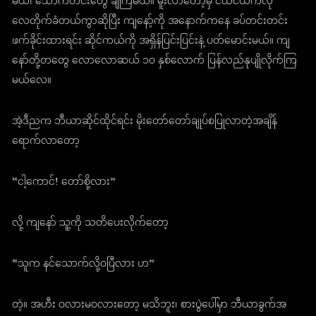
မယ်၊ သောက်တင်းတွေ ချကြမယ်။ မူးလာတော့မှ ငယ်ငယ်ကလို
လေတိုက်ခံတယ်ကွာဆိုပြီး ကျနော့်ကို အနောက်ကနေ ခပ်တင်းတင်း
ဖက်ခိုင်းထားရင်း ဆိုင်ကယ်ကို အရှိန်ပြင်းပြင်းနဲ့ ပတ်မောင်းမယ်။ ကျ
နော်တို့တတွေ လောလောဆယ် ၁၀ နှစ်လောက် ပြန်လည်နုပျိုလိုက်ကြ
မယ်လေ။
အဲ့ဒီညက ဘီယာဆိုင်ထိုင်ရင်း မိုးတော်တော်ချုပ်စပြုလာတဲ့အချိန်
ရောက်လာတော့
“ငါ့ကောင်! တော်စို့လား”
လို့ ကျနော် သူ့ကို သတိပေးလိုက်တော့
“သူက နင်သောက်လို့ဝပြီလား ဟ”
တဲ့။ အဟီး ဝလားမဝလားတော့ မသိဘူး၊ စားပွဲပေါ်မှာ ဘီယာခွက်အ