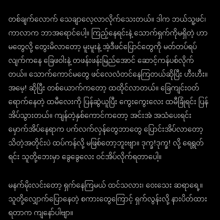
တစ်ချက်လောက် သေချာလေ့လာလိုက်သေးတယ်။ ဒါက ဘယ်သူ့ဖင်၊
ကာလာက ဘာအရောင်ပေါ့။ ကြည့်နေရင်းနဲ့ သောက်ရှက်ကိုမရှိတဲ့ ဟာ
မတွေလို့ တွေးမိလာတော့ မူးမူးနဲ့ အဲ့ဒီဖင်ပြောင်တွေကို မတ်တပ်ရပ်
လျက်ကနေ ခြေဖဝါးနဲ့ တဖန်းဖန်းမြည်အောင် ဆောင့်ကန်ပစ်လိုက်
တယ်။ သောက်ကောင်မတွေ ဖင်လေလံတင်နေကြတယ်ဆိုပြီး ဟီးဟီး။
အမေ့! ဆိုပြီး တစ်ယောက်ကတော့ ထထိုင်လာတယ်။ ခြေကျင်းဝတ်
ရောက်နေတဲ့ ထမီလေးကို ပြန်ဆွဲယူပြီး ကွေးကွေးလေး ထမီခြုံရင်း ပြန်
အိပ်သွားတယ်။ ကျန်တဲ့နှစ်ကောင်ကတော့ အင်းအဲ အသံပေးရင်း
မှောက်အိပ်နေရာက ပက်လက်လှန်တွေဘာတွေ ပြောင်းအိပ်လာတော့
သိတဲ့အတိုင်းပဲ ထပ်ကန်လို့ မဖြစ်တော့ဘူးဗျာ။ ဒုက္ခ!ဒုက္ခ! လို့ ရေရွတ်
ရင်း သူတို့ဘေးမှာ ခွေခွေလေး ဝင်အိပ်လိုက်ရတာပေါ့။
မနက်မိုးလင်းတော့ ရှက်နေကြမယ် ထင်သလား၊ ဝေးသေး ဆရာရေ့။
သူတို့လျှောက်ပြောနေတဲ့ စကားတွေကြောင့် ရှက်လွန်းလို့ နားပိတ်ထား
ရတာက ကျနော်ပါဗျာ။