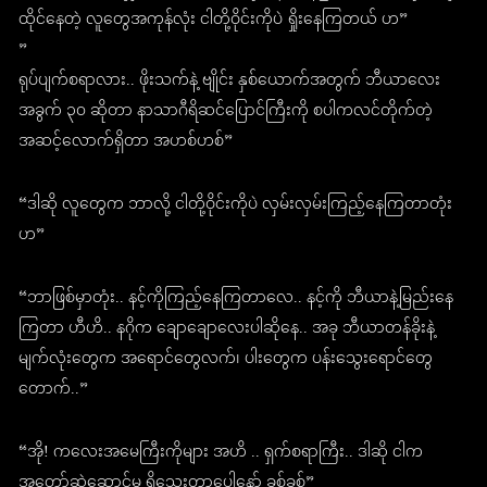
ထိုင်နေတဲ့ လူတွေအကုန်လုံး ငါတို့ဝိုင်းကိုပဲ ရှိုးနေကြတယ် ဟ”
”
ရုပ်ပျက်စရာလား.. ဖိုးသက်နဲ့ ဗျိုင်း နှစ်ယောက်အတွက် ဘီယာလေး
အခွက် ၃၀ ဆိုတာ နာသာဂီရိဆင်ပြောင်ကြီးကို စပါကလင်တိုက်တဲ့
အဆင့်လောက်ရှိတာ အဟစ်ဟစ်”
“ဒါဆို လူတွေက ဘာလို့ ငါတို့ဝိုင်းကိုပဲ လှမ်းလှမ်းကြည့်နေကြတာတုံး
ဟ”
“ဘာဖြစ်မှာတုံး.. နင့်ကိုကြည့်နေကြတာလေ.. နင့်ကို ဘီယာနဲ့မြည်းနေ
ကြတာ ဟီဟိ.. နဂိုက ချောချောလေးပါဆိုနေ.. အခု ဘီယာတန်ခိုးနဲ့
မျက်လုံးတွေက အရောင်တွေလက်၊ ပါးတွေက ပန်းသွေးရောင်တွေ
တောက်..”
“အို! ကလေးအမေကြီးကိုများ အဟိ .. ရှက်စရာကြီး.. ဒါဆို ငါက
အတော်ဆွဲဆောင်မှု ရှိသေးတာပေါ့နော် ခစ်ခစ်”