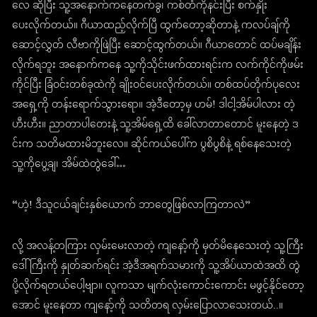
လေ ဆိုပြီး သူ့အနောက်ကနေတက်ခွ၊ ကစ်တံကိုနင်းပြီး စက်နှိုး
ပေးလိုက်တယ်။ ဂီယာထည့်လိုက်ပြီ ထွက်တော့ဆိုတာနဲ့ ကလပ်ချ်ကို
ဆောင့်လွှတ် လီဗာကိုဖြဲပြီး ဆောင့်ထွက်တယ်။ ဂီယာတောင် ထပ်မချိန်း
လိုက်ရဘူး အနောက်ကနေ သူ့ကိုသိုင်းဖက်ထားရင်းက လက်ကိုင်ကိုဖမ်း
ကိုင်ပြီး ခြံဝင်းတစ်ခုထဲကို ချိုးဝင်ပေးလိုက်တယ်။ တစ်ထပ်တိုက်ပုလေး
အရှေ့ကို တန်းရောက်သွားရော။ အဲ့ဒီတော့မှ ဟမ်! ဒါငါ့အိမ်ပါလား တဲ့
ဟီးဟီး။ ညာတာပါတေးနဲ့ သူ့အိမ်ရှေ့ထိ ခေါ်လာတာတောင် မူးနေတဲ့ ဒ
င်းက သတိမထားမိဘူးလေ။ ဆိုင်ကယ်ပေါ်က ပွစိပွစိနဲ့ ရစ်နေသေးတဲ့
သူ့ကိုပွေ့ချ၊ အိမ်ထဲတွဲခေါ်…
“ဟဲ့! ဒီသူငယ်ချင်းနှစ်ယောက် ဘာတွေဖြစ်လာကြတာလဲ”
လို့ အလန့်တကြား လှမ်းမေးလာတဲ့ ကျနော့်ကို မှတ်မိနေသေးတဲ့ သူ့ကြီး
ဒေါ်ကြီးကို နှုတ်ဆက်ရင်း အဲ့ဒီအရက်သမားကို သူ့အိပ်ယာထဲအထိ တွဲ
ပို့လိုက်ရတယ်ပေါ့ဗျာ။ လူကသာ မျက်လုံးကောင်းကောင်း မဖွင့်နိုင်တော့
အောင် မူးနေတာ ကျနော့်ကို သတိတရ လှမ်းပြောလာသေးတယ်..။