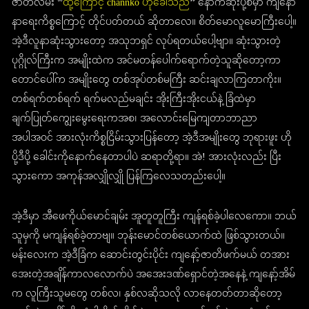
ဇာတ်လမ်း “
ထို့ကြောင့် channko ဟုခေါ်သည်
” နောက်ဆုံးပို့စ်မှာ ကျနော်
နာရေးကိစ္စကြောင့် တိုင်ပတ်တယ် ဆိုတာလေ။ စိတ်မောလူမောကြီးပေါ့။
အဲ့ဒီလူနာဆုံးသွားတော့ အသုဘရှင် လုပ်ရတယ်ပေါ့ဗျာ။ ဆုံးသွားတဲ့
ပုဂ္ဂိုလ်ကြီးက အမျိုးထဲက အင်မတန်ပေါက်ရောက်တဲ့သူဆိုတော့ကာ
တောင်ပေါ်က အမျိုးတွေ တစ်အုပ်တစ်မကြီး ဆင်းချလာကြတာကိုး။
တစ်ရက်တစ်ရက် ရက်မလည်မချင်း အိုးကြီးအိုးငယ်နဲ့ ခြံထဲမှာ
ချက်ပြုတ်ကျွေးမွေးရေးကအစ၊ အလောင်းမြေကျတာဘာညာ
အပါအဝင် အားလုံးကိစ္စငြိမ်းသွားပြန်တော့ အဲ့ဒီအမျိုးတွေ ဘုရားဖူး ဟို
ပို့ဒီပို့ ခေါင်းကိုနောက်နေတာပါပဲ ဆရာတို့ရာ။ အဲ! အားလုံးလည်း ပြီး
သွားကော အကုန်အလျှိုလျှို ပြန်ကြလေသတည်းပေါ့။
အဲ့ဒီမှာ အီဖေကိုယ်မောင်ချမ်း အူတူတူကြီး ကျန်ရစ်ခဲ့ပါလေကော။ ဘယ်
သူမှကို မကျန်ရစ်ခဲ့တာဗျ။ ဘုန်းမောင်တစ်ယောက်ထဲ ဖြစ်သွားတယ်။
မန်းလေးက အဲ့ဒီခြံက ဆောင်းတွင်းပိုင်း ကျနော့်ဇာတိဖက်မယ် တအား
အေးတဲ့အချိန်ကာလလောက်ပဲ အအေးဒဏ်ရှောင်တဲ့အနေနဲ့ ကျနော့်အိမ်
က လူကြီးသူမတွေ တစ်လ၊ နှစ်လဆိုသလို လာနေတတ်တာဆိုတော့