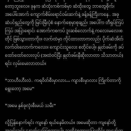
တော့ဘူးလေ။ ခုနက ဆံထုံးကစ်ကစ်မှာ ဆံထိုးတွေ ဘာတွေစိုက်၊
အပေါ်အောက် ကျောက်စိမ်းရောင်ဝမ်းဆက်နဲ့ ခန့်ခန့်ကြီးကနေ.. အခု
ဆံပင်ရှည်တွေကို မြင်းမြီးပုံစံ နောက်စေ့မှာစုချည်၊ အပေါ်က တီရှပ်ကြပ်
ကြပ် အပြာရောင်၊ အောက်ကစကပ် ဒူးဆစ်လောက်နဲ့ ကလေးမလေးစ
တိုင် ဖြစ်သွားတာကိုး။ လက်ထဲမှာ ကိုင်ထားတာကလည်း ပိုက်ဆံအိတ်
လက်ဝါးလောက်ကလေး။ ကျောင်းသူလေး စတိုင်ပေါ့။ နှုတ်ခမ်းကို ခပ်
ထော်ထော်လေးလုပ် (အထဲဝင်ပြီး နှုတ်ခမ်းနီဆိုးလာတာ သိသာတယ်)
ရင်း လှမ်းမေးလာတယ်။
“ဘာဟီးဟီးလဲ.. ကရဝိတ်စီးမှာလား… ကျားစီးမှာလား ကြိုက်တာကို
ရွေးတော့ အမေ”
“အမေ နှစ်ခုလုံးစီးမယ် သမီး”
လို့ပြန်နောက်ရင်း ကျနော် ရယ်နေမိတယ်။ အမေဆိုတာ ကျနော်တို့