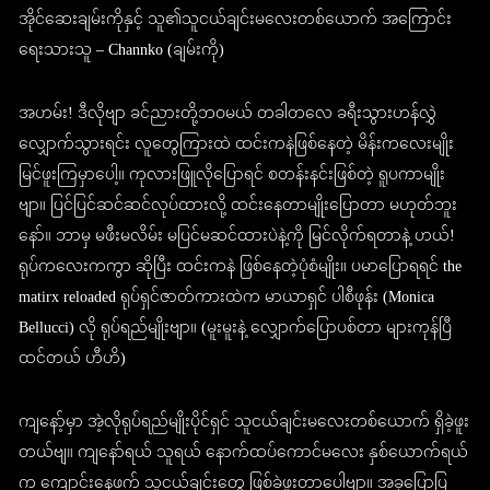
အိုင်ဆေးချမ်းကိုနှင့် သူ၏သူငယ်ချင်းမလေးတစ်ယောက် အကြောင်း
ရေးသားသူ – Channko (ချမ်းကို)
အဟမ်း! ဒီလိုဗျာ ခင်ညားတို့ဘဝမယ် တခါတလေ ခရီးသွားဟန်လွှဲ
လျှောက်သွားရင်း လူတွေကြားထဲ ထင်းကနဲဖြစ်နေတဲ့ မိန်းကလေးမျိုး
မြင်ဖူးကြမှာပေါ့။ ကုလားဖြူလိုပြောရင် စတန်းနင်းဖြစ်တဲ့ ရူပကာမျိုး
ဗျာ။ ပြင်ပြင်ဆင်ဆင်လုပ်ထားလို့ ထင်းနေတာမျိုးပြောတာ မဟုတ်ဘူး
နော်။ ဘာမှ မဖီးမလိမ်း မပြင်မဆင်ထားပဲနဲ့ကို မြင်လိုက်ရတာနဲ့ ဟယ်!
ရုပ်ကလေးကကွာ ဆိုပြီး ထင်းကနဲ ဖြစ်နေတဲ့ပုံစံမျိုး။ ပမာပြောရရင် the
matirx reloaded ရုပ်ရှင်ဇာတ်ကားထဲက မာယာရှင် ပါစီဖုန်း (Monica
Bellucci) လို ရုပ်ရည်မျိုးဗျာ။ (မူးမူးနဲ့ လျှောက်ပြောပစ်တာ များကုန်ပြီ
ထင်တယ် ဟီဟိ)
ကျနော့်မှာ အဲ့လိုရုပ်ရည်မျိုးပိုင်ရှင် သူငယ်ချင်းမလေးတစ်ယောက် ရှိခဲ့ဖူး
တယ်ဗျ။ ကျနော်ရယ် သူရယ် နောက်ထပ်ကောင်မလေး နှစ်ယောက်ရယ်
က ကျောင်းနေဖက် သူငယ်ချင်းတွေ ဖြစ်ခဲ့ဖူးတာပေါ့ဗျာ။ အခုပြောပြ