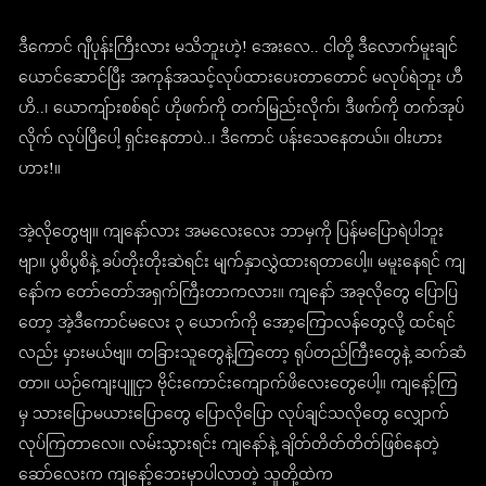
ဒီကောင် ဂျီပုန်းကြီးလား မသိဘူးဟဲ့! အေးလေ.. ငါတို့ ဒီလောက်မူးချင်
ယောင်ဆောင်ပြီး အကုန်အသင့်လုပ်ထားပေးတာတောင် မလုပ်ရဲဘူး ဟီ
ဟိ..၊ ယောကျ်ားစစ်ရင် ဟိုဖက်ကို တက်မြည်းလိုက်၊ ဒီဖက်ကို တက်အုပ်
လိုက် လုပ်ပြီပေါ့ ရှင်းနေတာပဲ..၊ ဒီကောင် ပန်းသေနေတယ်။ ဝါးဟား
ဟား!။
အဲ့လိုတွေဗျ။ ကျနော်လား အမလေးလေး ဘာမှကို ပြန်မပြောရဲပါဘူး
ဗျာ။ ပွစိပွစိနဲ့ ခပ်တိုးတိုးဆဲရင်း မျက်နှာလွှဲထားရတာပေါ့။ မမူးနေရင် ကျ
နော်က တော်တော်အရှက်ကြီးတာကလား။ ကျနော် အခုလိုတွေ ပြောပြ
တော့ အဲ့ဒီကောင်မလေး ၃ ယောက်ကို အော့ကြောလန်တွေလို့ ထင်ရင်
လည်း မှားမယ်ဗျ။ တခြားသူတွေနဲ့ကြတော့ ရုပ်တည်ကြီးတွေနဲ့ ဆက်ဆံ
တာ။ ယဉ်ကျေးပျူငှာ ဗိုင်းကောင်းကျောက်ဖိလေးတွေပေါ့။ ကျနော့်ကြ
မှ သားပြောမယားပြောတွေ ပြောလိုပြော လုပ်ချင်သလိုတွေ လျှောက်
လုပ်ကြတာလေ။ လမ်းသွားရင်း ကျနော်နဲ့ ချိတ်တိတ်တိတ်ဖြစ်နေတဲ့
ဆော်လေးက ကျနော့်ဘေးမှာပါလာတဲ့ သူတို့ထဲက