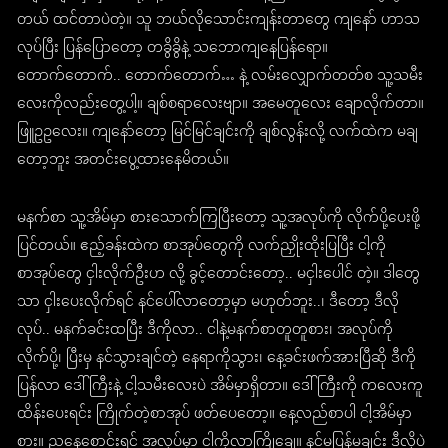
တယ် ထင်တာပဲတဲ့။ သူ ဘယ်လိုသောင်းကျန်းတာတွေ ကျနော် ဟာသ
လုပ်ပြီး ပြန်ပြောတော့ တခွိခွိနဲ့ သဘောကျနေပြန်ရော။
တောက်တောက်.. တောက်တောက်… နဲ့ လမ်းလျှောက်တတ်စ သူ့သမီး
လေးကိုလည်းတွေ့ပါ့။ ချစ်စရာလေးဗျာ။ အမေတူလေး ချောလိုက်တာ။
ဖြူဥဥလေး။ ကျနော်တော့ မြင်မြင်ချင်းကို ချစ်လွန်းလို့ လက်ထဲက မချ
တော့ဘူး အတင်းပွေ့ထားနေမိတယ်။
မနက်စာ သူ့အိမ်မှာ စားသောက်ကြပြီးတော့ သူ့အလုပ်ကို လိုက်ပို့ပေးဖို့
ပြင်တယ်။ ဧည့်ခန်းထဲက စာအုပ်တွေကို လက်ညှိုးထိုးပြပြီး ငါ့ကို
စာအုပ်တွေ ငှါးလိုက်ဦးဟ လို့ ခွင့်တောင်းတော့.. မငှါးပေါင် တဲ့။ ဒါတွေ
သာ ငှါးပေးလိုက်ရင် နင်ပေါ်လာတော့မှာ မဟုတ်ဘူး..၊ ဒီတော့ ဒီလို
လုပ်.. မနက်ခင်းထပြီး ဒီကိုလာ.. ငါနဲ့မနက်စာတူတူစား၊ အလုပ်ကို
လိုက်ပို့၊ ပြီးမှ နင်သွားချင်တဲ့ နေရာကိုသွား၊ နေ့ခင်းဖက်အားပြီဆို ဒီကို
ပြန်လာ ဒေါ်ကြီးနဲ့ ငါ့သမီးလေးပဲ အိမ်မှာရှိတာ။ ဒေါ်ကြီးကို ကလေးကူ
ထိန်းပေးရင်း ကြိုက်တဲ့စာအုပ် ဖတ်ပေတော့။ နေ့လည်စာပါ ငါ့အိမ်မှာ
စား။ ညနေစောင်းရင် အလုပ်မှာ ငါ့ကိုလာကြိုချေ။ နင်မပြန်မချင်း ဒီလိုပဲ