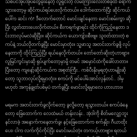
သစ်ပင်အုပ်အုပ်တွေမိုးနေတဲ့ လူရှင်းတဲ့ လမ်းကြားလေးတစ်ခုထဲ ရောက်
သွားတော့မှ ဆိုင်ကယ်ရပ်ပေးလိုက်တယ်။ ဒေါက်ထောက်ပြီး ဆိုင်ကယ်
ပေါ်က ဆင်း ကဲ! ဒီလောက်တောင် မောင်းချင်နေတာ မောင်းစမ်းကွာ ဆို
ပြီး လွှတ်ထားပေးလိုက်တယ်။ စီးကရက်ဖွာရင်း ထိုင်ကိုကြည့်နေတာ ဒ
င်းဘာလုပ်မလဲဆိုပြီး။ ဆိုင်ကယ်က ယောကျ်ားစီးဗျ။ သူဝတ်ထားတဲ့ စ
ကပ်နဲ့ ဘယ်လိုတက်ခွပြီး မောင်းမှာတုံး။ သူ့ဖာသူ အတင်းတက်ခွဖို့ လုပ်
နေတာကို ထိုင်ကြည့်ပြီး ရယ်နေလိုက်တယ်။ တော်တော်ဆိုးတဲ့ဟာဗျာ။
လူမြင်ကွင်းမှာဆို ရုပ်ပျက်တော့မှာမို့ တမင် အမှောင်ထဲကိုခေါ်လာတာ။
ပြီးတော့ ကျနော့်ဆိုင်ကယ်က အစုတ်ကြီး.. ကစ်ပီးနိုးမှရတဲ့ဟာမျိုးဆို
တော့ သူဘာလုပ်လို့ရမှာတုံး။ စကပ်ကို ဖင်ပေါ်အောင်လှန်တင်.. ဒါမှ
မဟုတ် အကုန်ချွတ်ပစ်မှပဲ တက်ခွပြီး မောင်းလို့ရမှာလေ ဟားဟား။
မရမက အတင်းတက်ခွလိုက်တော့ ခွလို့တော့ ရသွားတယ်။ စကပ်ခံနေ
တော့ ခြေထောက်က လေထဲမယ် တန်းလန်း.. အဲ့ဒါကို စိတ်မလျှော့ဘူး
နင်လာခဲ့ အနောက်ကနေတက်ခွ၊ နင့်ခြေထောက်က စက်နှိုး၊ ဂီယာထိုး
ပေး၊ ငါက လက်ကိုင်ကိုင်ပြီး မောင်းမယ်တဲ့။ တကယ့်ဟာဗျာ။ ရတယ်