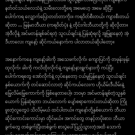
အချင်းချင်း နောက်နေကြစကားပါ။ သူတို့နဲ့စကားပြောတိုင်း ကျနော်က
နတ်ဝင်သယ်လေသံနဲ့ သမီးလေးတို့ရေ အမေဟေ့ အမေ ဆိုပြီး
ပေါက်ကရ လျှောက်ပြောတတ်တာကိုး။ ကရဝိတ်စီးတယ်၊ ကျားစီးတယ်
ဆိုတာ … မြန်မာဘီယာ (ကရဝိတ်ပုံ) နဲ့ တိုင်းဂါးဘီယာတို့ကို ဆိုလိုတာ။
အဲ့ဒီလိုနဲ့ အင်မတန်ချစ်ခင်ရတဲ့ သူငယ်ချင်းနဲ့ ပြန်ဆုံရလို့ အူမြူးနေတဲ့ အဲ့
ဒီဟာလေး ကျနော့် ဆိုင်ကယ်နောက်က ပါလာတယ်ဆိုပါတော့။
အနောက်ကနေ ကျနော့်ခါးကို အသေဖက်လိုက်၊ ကျောပြင်ကို တဖုန်းဖုန်း
ထုလိုက်၊ ခါးကို ကလိထိုးလိုက်နဲ့ ကျနော့်နားရွက်နားကို ကပ်ပြီး
ပေါက်ကရတွေ အော်လိုက်နဲ့ လုပ်နေတော့ ငယ်မူပြန်နေတဲ့ သူငယ်ချင်း
နှစ်ယောက်ကို တင်ဆောင်လာတဲ့ ဆိုင်ကယ်လေးက ဟိုယိမ်းဒီယိမ်းနဲ့
မြွေလိမ်မြွေကောက်ကို ဖြစ်နေတာပေါ့။ ဘဝမှာ အင်မတန်ချစ်တဲ့သူနှစ်
ယောက် ပြန်ဆုံရတာ ဘယ်လောက် ပျော်စရာကောင်းတယ်ဆိုတာ ကြုံ
ဖူးတဲ့လူတွေပဲ သိလိမ့်မယ် ထင်ပါတယ်။ ကျနော်တို့နှစ်ယောက် ဘီယာ
ဆိုင်ကောင်းကောင်းမှာ ထိုင်မယ်။ အကင်တွေ တနင့်တပိုးစား၊ ဘီယာ
ခွက်တွေ တစ်ခွက်ပြီးတစ်ခွက် စားပွဲပေါ်ပြည့်သွားတဲ့အထိ သောက်