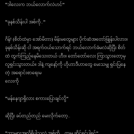
“ဒါလေးက ဘယ်လောက်လဲဟင်”
“ခုနစ်သိန်းပါ အစ်ကို..”
ဂိန်! (စိတ်ထဲမှာ အော်မိတာ) မိန်းမတွေများ ပိုက်ဆံအတော်ဖြုန်းပါလား။
ခုနစ်သိန်းဆို ငါ အရက်ဝယ်သောက်ရင် ဘယ်လောက်ခံမလဲဆိုပြီး စိတ်
ထဲ တွက်ကြည့်နေမိသေးတယ် ဟီး။ တော်တော်လေး ကြာသွားတော့မှ
လူရှင်းသွားတယ်။ ဒါနဲ့ ကျနော့်ကို ဟိုဟာဒီဟာတွေ မေးသမျှ ရှင်းပြနေ
တဲ့ အရောင်းစာရေးမ
လေးကို
“မန်နေဂျာရှိလား စကားပြောချင်လို့”
ဆိုပြီး ခပ်တည်တည် မေးလိုက်တော့..
“ဘာများအလိုရှိပါသလဲ အစ်ကို .. ကျမ ဆိုင်ရှင်ပါရှင်”