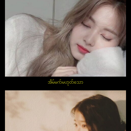
အိမ်မက်မဟုတ်သော