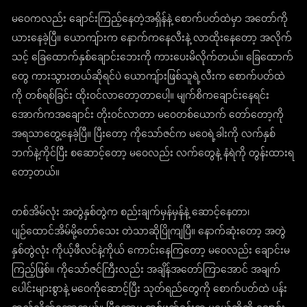
မဝေကလည်း ချောင်းကြည့်နေတဲ့အရှိန်နဲ့ စောက်ပတ်ထဲမှာ အတော်ကို
ယားနေခဲ့ပြီ။ ယောကျ်ားက နောက်ကနေလီးနဲ့ လာထိုးနေတော့ အလိုက်
သင့် ခြေထောက်နှစ်ချောင်းဘေးကို ကားပေးမိလိုက်တယ်။ ခြေထောက်
တွေ ကားသွားတယ်ဆိုရင်ပဲ ယောကျ်ားဖြစ်သူရဲ့လီးက စောက်ပတ်ထဲ
ကို တစ်ရစ်ခြင်း ထိုးဝင်လာတော့တာပေါ့။ မျက်စိကချောင်းနေရင်း
အောက်ကအချောင်း တိုးဝင်လာတာ မဝေတစ်ယောက် တော်တော့ကို
အရသာတွေ့နေခဲ့ပြီ။ ပြီးတော့ ကိုသော်ဇင်က မဝေရဲ့ခါးကို လက်နှစ်
ဘက်နဲ့ကိုင်ပြီး စဆောင့်တော့ မဝေလည်း လက်တွေနဲ့ နံရဲကို တွန်းထားရ
တော့တယ်။
တစ်အိမ်လုံး အတွဲနှစ်တွဲက စည်းချက်မှန်မှန်နဲ့ ဆောင့်နေတာ၊
ပျဉ်ထောင်အိမ်မို့တော်သေး တဲသာဆိုပြိုကျပြီ။ နောက်ဆုံးတော့ အတွဲ
နှစ်တွဲလုံး ကိုယ့်ဖီလင်နဲ့ကိုယ် ကောင်းနေကြတော့ မဝေလည်း ချောင်းမ
ကြည့်ဖြစ်။ ကိုသော်ဇင်ကြီးလည်း အချိန်အတော်ကြာအောင် အချက်
ပေါင်းများစွာနဲ့ မဝေကိုဆောင့်ပြီး သုတ်ရည်တွေကို စောက်ပတ်ထဲ ပန်း