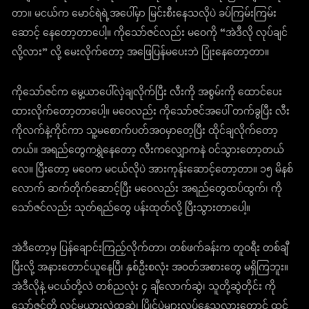
တာ။ မငယ်က မောင်ရဲရဲ့အပေါ်မှာ မြင်းစီးနေသလိုပဲ ခပ်ကြမ်းကြမ်း
ဆောင့် နေတော့တာပေါ့။ ကိုသော်ဇင်လည်း မဝေကို “အဲဒီလို လုပ်ချင်
လို့လား” လို့ မေးလိုက်တော့ အဖြေပြန်မပေးဘဲ ပြုံးနေတော့တာ။
ကိုသော်ဇင်က မွေ့ယာပေါ်လှဲချလိုက်ပြီး လီးကို အစွမ်းကို ထောင်ပေး
ထားလိုက်တော့တာပေါ့။ မဝေလည်း ကိုသော်ဇင်အပေါ် တက်ခွပြီး လီး
ကိုလက်နဲ့ကိုင်ကာ သူ့မစောက်ပတ်အဝမှာတေ့ပြီး ထိုင်ချလိုက်တော့
တယ်။ အရည်တွေကရွှဲနေတော့ လီးကလျှောကနဲ ဝင်သွားတော့တယ်
လေ။ ပြီးတော့ မဝေက မငယ်လိုပဲ အားကုန်းဆောင့်တော့တာ။ ၁၅ မိနစ်
လောက် ဆက်တိုက်ဆောင့်ပြီး မဝေလည်း အရည်တွေထပ်ထွက်၊ ကို
သော်ဇင်လည်း သုတ်ရည်တွေ ပန်းထုတ်လို့ ပြီးသွားတာပေါ့။
အဲဒီတော့မှ ပြန်ချောင်းကြည့်လိုက်တာ၊ တစ်ဖက်ခန်းက တူဝရီး တစ်ချီ
ပြီးလို့ အနားတောင်ယူနေပြီ၊ နှစ်ဦးစလုံး အဝတ်အစားတွေ မရှိကြဘူး။
အဲဒီလိုနဲ့ မငယ်တို့လဲ တစ်ညလုံး ၄ ချီလောက်ဆွဲ၊ သူတို့ဆွဲတိုင်း ကို
သော်ဇင်တို့ လင်မယားလဲထဆွဲ၊ ပြိုင်ပွဲများလုပ်နေသလားတောင် ထင်