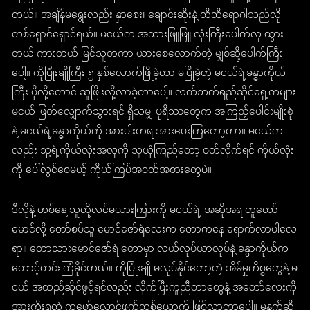
တယ်။ အချိန်မရွေးလည်း နှာစေး၊ ချောင်းဆိုးနဲ့ တီဘီရောဂါသည်လို
တစ်ရှောင်ရှောင်ရယ်။ မငယ်က အသားဖြူဖြူ လုံးကြီးပေါက်လှ ထွား
တယ် ကားတယ် မြင်သူတကာ ယားစေလောက်တဲ့ မျှစ်ဆို့ပေါက်ကြီး
ပေါ့။ ကိုပြုံးချိုကြီး ၅ နှစ်လောက်ဖြိုခဲ့တာ မပြိုခဲ့တဲ့ မငယ်ရဲ့ခန္ဓာကိုယ်
ကြီး ပိုလို့တောင် ဆူဖြိုးလို့လာခဲ့တာပေါ့။ လက်ဘက်ရည်ဆိုင်ရှေ့ကများ
မငယ် ဖြတ်လျှောက်သွားရင် ရှိသမျှ ပုရိဿတွေက အကြည့်ပေါင်းမျိုးစုံ
နဲ့ မငယ်ရဲ့ခန္ဓာကိုယ်ကို အားပါးတရ အားပေးကြတော့တာ။ မငယ်က
လည်း သူ့ရဲ့ကိုယ်လုံးအလှကို သူယုံကြည်တော့ ဝတ်လိုက်ရင် ကိုယ်လုံး
ကို ပေါ်လွင်စေမယ့် ကိုယ်ကြပ်အဝတ်အစားတွေပဲ။
ဒီလိုနဲ့ တစ်နေ့ သူတို့လင်မယားကြားကို မငယ်ရဲ့ အဆိုအရ တူတော်
မောင်လို့ တော်စပ်သူ မောင်ဇော်ရဲလေးက တောကနေ ရောက်လာပါလေ
ရာ။ တောသားမောင်ဇော်ရဲ တောမှာ လယ်လုပ်ယာလုပ်နဲ့ ခန္ဓာကိုယ်က
တောင့်တင်းကြံခိုင်တယ်။ ကိုပြုံးချို မလုပ်နိုင်တော့တဲ့ အိမ်မှုကိစ္စတွေနဲ့ မ
ငယ် အထည်ဆိုင်ဖွင့်ရင်လည်း လိုက်ပြီးကူညီတာတွေနဲ့ အတော်လေးကို
အားကိုးရတဲ့ ကူဖော်လောင်ဖက်တစ်ယောက် ဖြစ်လာတာပေါ့။ မနက်ဆို