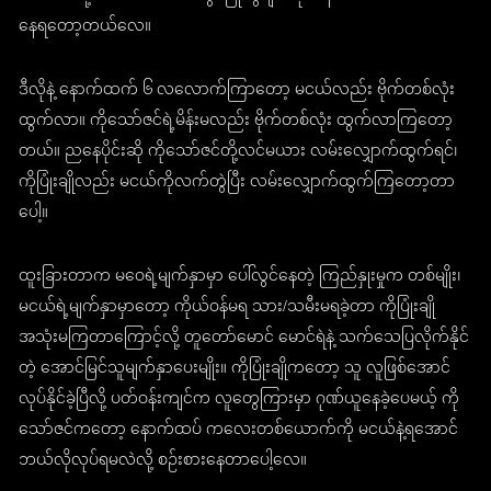
နေရတော့တယ်လေ။
ဒီလိုနဲ့ နောက်ထက် ၆ လလောက်ကြာတော့ မငယ်လည်း ဗိုက်တစ်လုံး
ထွက်လာ။ ကိုသော်ဇင်ရဲ့မိန်းမလည်း ဗိုက်တစ်လုံး ထွက်လာကြတော့
တယ်။ ညနေပိုင်းဆို ကိုသော်ဇင်တို့လင်မယား လမ်းလျှောက်ထွက်ရင်၊
ကိုပြုံးချိုလည်း မငယ်ကိုလက်တွဲပြီး လမ်းလျှောက်ထွက်ကြတော့တာ
ပေါ့။
ထူးခြားတာက မဝေရဲ့မျက်နှာမှာ ပေါ်လွင်နေတဲ့ ကြည်နှုးမှုက တစ်မျိုး၊
မငယ်ရဲ့မျက်နှာမှာတော့ ကိုယ်ဝန်မရ သား/သမီးမရခဲ့တာ ကိုပြုံးချို
အသုံးမကြတာကြောင့်လို့ တူတော်မောင် မောင်ရဲနဲ့ သက်သေပြလိုက်နိုင်
တဲ့ အောင်မြင်သူမျက်နှာပေးမျိုး။ ကိုပြုံးချိုကတော့ သူ လူဖြစ်အောင်
လုပ်နိုင်ခဲ့ပြီလို့ ပတ်ဝန်းကျင်က လူတွေကြားမှာ ဂုဏ်ယူနေခဲ့ပေမယ့် ကို
သော်ဇင်ကတော့ နောက်ထပ် ကလေးတစ်ယောက်ကို မငယ်နဲ့ရအောင်
ဘယ်လိုလုပ်ရမလဲလို့ စဉ်းစားနေတာပေါ့လေ။