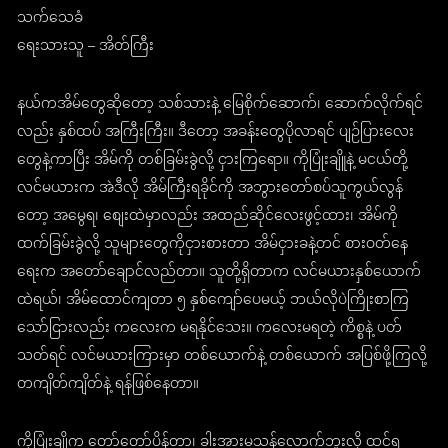
သက်သေခံ
ရေးသားသူ – အိတ်ကြီး
နယ်ကအိမ်တွေဆိုတော့ သစ်သားနဲ့ မြေစိုက်ဆောက်၊ ဆောက်လိုက်ရင်
လည်း နှစ်ထပ် အကြီးကြီး။ ဒီတော့ အခန်းတွေပိုလာရင် ပျဉ်ပြားလေး
တွေနဲ့ကာပြီး အိမ်ကို တစ်ခြမ်းခွဲလို့ ငှားကြရော။ ကိုပြုံးချိူနဲ့ မငယ်တို့
လင်မယားက အဲဒီလို အိမ်ကြီးရခိုင်ကို အဘွားတော်စပ်သူကွယ်လွန်
တော့ အမွေရ၊ စျေးထဲမှာလည်း အထည်ဆိုင်လေးဖွင့်ထား၊ အိမ်ကို
ထက်ခြမ်းခွဲလို့ သူများတွေကိုငှားစားတာ အိမ်ငှားခနဲ့တင် စားဝတ်နေ
ရေးက အတော်ချောင်လည်တာ။ သူတို့ရှိတာက လင်မယားနှစ်ယောက်
ထဲရယ်၊ အိမ်ထောင်ကျတာ ၅ နှစ်ကျော်ပေမယ့် ဘယ်လိုပဲကြိုးစာကြ
သော်ငြားလည်း ကလေးက မရနိုင်သေး။ ကလေးမရတဲ့ ကိစ္စနဲ့ ပတ်
သတ်ရင် လင်မယားကြားမှာ တစ်ယောက်နဲ့ တစ်ယောက် အပြစ်ဖို့ကြလို့
တကျိတ်ကျိတ်နဲ့ ရန်ဖြစ်နေတာ။
ကိုပြုံးချိုက တော်တော်ပိန်တာ၊ ခါးအားမသန်လောက်ဘူးလို့ ထင်ရ