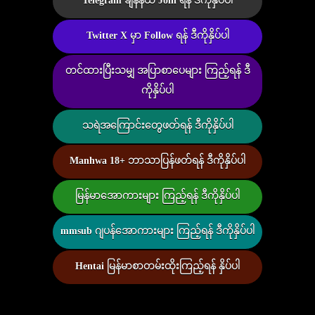
Telegram ချန်နယ် Join ရန် ဒီကိုနှိပ်ပါ
Twitter X မှာ Follow ရန် ဒီကိုနှိပ်ပါ
တင်ထားပြီးသမျှ အပြာစာပေများ ကြည့်ရန် ဒီ
ကိုနှိပ်ပါ
သရဲအကြောင်းတွေဖတ်ရန် ဒီကိုနှိပ်ပါ
Manhwa 18+ ဘာသာပြန်ဖတ်ရန် ဒီကိုနှိပ်ပါ
မြန်မာအောကားများ ကြည့်ရန် ဒီကိုနှိပ်ပါ
mmsub ဂျပန်အောကားများ ကြည့်ရန် ဒီကိုနှိပ်ပါ
Hentai မြန်မာစာတမ်းထိုးကြည့်ရန် နှိပ်ပါ