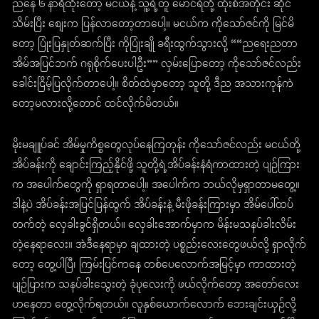
ညနေ ၆ နာရီထိုးတော့ မငယ်နဲ့ သူ့ရဲ့တူ မောင်ရဲတို့ ထုံးစံအတိုင်း ဆိုင်
သိမ်းပြီး စျေးက ပြန်လာတော့တာပေါ့။ မငယ်က ကိုသော်ဇင်ကို မြင်မိ
တော့ ပြုံးပြနှုတ်ဆက်ပြီး ကိုပြုံးချို ခရီးထွက်သွားလို့ ““ညရေးညတာ
အိမ်အပြင်ဘက် ဂရုစိုက်ပေးပါဦး”” လှမ်းပြောတော့ ကိုသော်ဇင်လည်း
ခေါင်းငြိမ့်ပြလိုက်တာပေါ့။ စိတ်ထဲမှာတော့ သူတို့ ဒီည အသားကုန်ကဲ
တော့မလားလို့တောင် ထင်လိုက်မိတယ်။
မိုးမချူပ်ခင် အိမ်မှုကိစ္စတွေလုပ်နေကြတုန်း ကိုသော်ဇင်လည်း မငယ်တို့
အိပ်ခန်းကို ချောင်းကြည့်နိုင်ဖို့ သူတို့ရဲ့အိပ်ခန်းနံရံကာထားတဲ့ ပျဉ်ကြား
က အပေါက်တွေကို ရှာရတာပေါ့။ အပေါက်က ဘယ်လိုမှရှာတာမတွေ့။
ဒါနဲ့ပဲ အိပ်ခန်းအပြင်ပြန်ထွက် အိပ်ခန်းနဲ့ မီးဖိုခန်းကြားမှာ အိမ်ပေါ်ထပ်
တက်တဲ့ လှေခါးခွင်ရှိတယ်။ လှေခါးအောက်မှာက မိန်းမသနပ်ခါးလိမ်း
တဲ့နေရာလေး။ အဲဒီနေရာမှာ ချထားတဲ့ ပစ္စည်းလေးတွေဖယ်လို့ ရှာလိုက်
တော့ တွေ့ပါပြီ၊ ကြမ်းပြင်ကနေ တစ်ပေလောက်အမြင့်မှာ ကာထားတဲ့
ပျဉ်ပြားက သနပ်ခါးသွေးတဲ့ ခုံပုလေးကို ဖယ်လိုက်တော့ အတော်လေး
ဟနေတာ တွေ့လိုက်ရတယ်။ လူနှစ်ယောက်လောက် ဘေးချင်းယှဉ်လို့