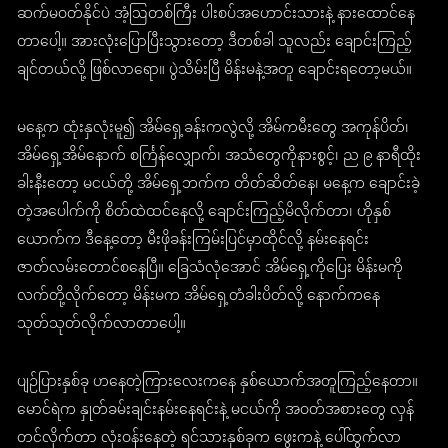
ဆက်မဝတ်နိုင်ပဲ အံ့ဩတစ်ကြီး ပါးစပ်အဟောင်းသားနဲ့ နားထောင်နေ
တာပေါ့။ အားလုံးပြောပြီးသွားတော့ ဒီတစ်ခါ သူလည်း ချောင်းကြည့်
ချင်တယ်လို့ ဖြစ်လာရော။ ပွဲသိမ်းပြီ မိန်းမနဲ့အတူ ချောင်းရတော့မယ်။
မနေ့က ထုံးနှလုံးမူ၍ အိမ်ရှေ့ခန်းကလွဲလို့ အိမ်ကမီးတွေ အကုန်ပိတ်၊
အိမ်ရှေ့အိမ်နောက် စင်္ကြန်လျှောက်၊ အသံတွေကိုနားစွင့်၊ ည ၉ နာရီထိုး
ခါးနီးတော့ မငယ်တို့ အိမ်ရှေ့ဘက်က တိတ်ဆိတ်နေ၊ မနေ့က ချောင်းခဲ့
တဲ့အပေါက်ကို စိတ်ထဲထင်နေလို့ ချောင်းကြည့်မိလိုက်တာ၊ ဟိုနှစ်
ယောက်က ဒီနေ့တော့ မီးဖိုခန်းကြမ်းပြင်မှာထိုင်လို့ နမ်းနေရင်း
ဇာတ်လမ်းတောင်စနေပြီ။ ခြေသံလုံအောင် အိမ်ရှေ့ကိုပြေး မိန်းမကို
လက်တို့လိုက်တော့ မိန်းမက အိမ်ရှေ့တံခါးပိတ်လို့ နောက်ကနေ
သုတ်သုတ်လိုက်လာတာပေါ့။
ပျဉ်ပြားနှစ်ခု ဟနေတဲ့ကြားလေးကနေ နှစ်ယောက်အတူကြည့်နေတာ။
မောင်ရဲက နှုတ်ခမ်းချင်းနမ်းနေရင်းနဲ့ မငယ်ကို အဝတ်အစားတွေ လှန်
တင်လိုက်တာ လုံးဝန်းနေတဲ့ ရင်သားနှစ်ခုက ဖွေးကနဲ့ ပေါ်ထွက်လာ