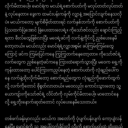
လိုက်မိတာပေါ့။ မောင်ရဲက မငယ်ရဲ့စောက်ပတ်ကို မလုပ်တတ်လုပ်တတ်
နဲ့ လုပ်နေတာ။ ခွေးက ထမင်းပန်းကန်ကို လျှာနဲ့ အပြောင်လျက်နေသလို
ပဲ။ မငယ်ကတော့ မျက်စိမှိတ်ထားရင် လက်နှစ်ဘက်ကို စောက်ပတ်ကို
ပြဲသထက်ပြဲအောင် ဖြဲပေးထားလေရဲ့။ ကိုသော်ဇင်လည်း ချောင်းကြည့်
ရတာ ဖီးလ်တွေဖြစ်လာပြီး မဝေရဲ့ဖင်ကို လက်နဲ့ကိုင်လို့ ညှစ်ပေးနေမိ
တော့တယ်။ မငယ်လည်း မောင်ရဲရဲ့လျှာအစွမ်း ခပ်ကြမ်းကြမ်းတွေ
ကြောင့် ဖင်က ကြမ်းပြင်ကနေ ကြွကြွတက်နေတော့တာ။ ကိုသော်ဇင်ရဲ့
လက်တွေက ညှစ်နေတဲ့ဖင်ကနေ ကြားထဲရောက်သွားပြီး မဝေက ရှေ့ကို
ကုန်းထားတော့ ပေါင်ကြားကညှပ်နေတဲ့ စောက်ပတ်ကို လုံချည်ပေါ်က
နေ လက်နဲ့ထိုးလိုက်မိတော့ စောက်ရည်တွေက လုံချည်ကိုဖောက်ထွက်
လို့ လက်ကိုတောင် စိုစွတ်လာတယ်။ မဝေလည်း ကောင်းသွားတော့ သူ့
ယောကျ်ားကိုသော်ဇင်ရဲ့ လိင်တံကို လှမ်းကိုင်မိတာပေါ့။ မာတောင်နေ
လို့ ရှေ့တိုးနောက်ဆုတ်တောင် လုပ်ပေးနေမိသေးတယ်။
တစ်ဖက်ခန်းမှာလည်း မငယ်က အတော်ကို ပုံပျက်ပန်းပျက် ကော့ပျံလန်
နေပြီ။ မောင်ရဲကို သူ အပေါ်တက်ခိုင်းလို့ လီးကို စောက်ပတ်ထဲ ထိုးထည့်