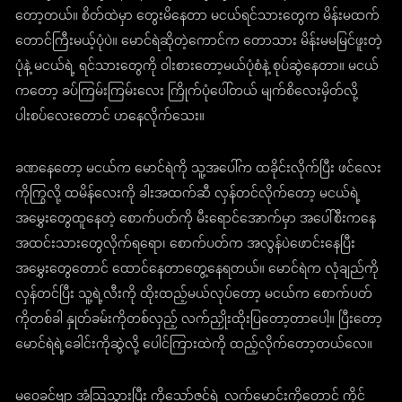
တော့တယ်။ စိတ်ထဲမှာ တွေးမိနေတာ မငယ်ရင်သားတွေက မိန်းမထက်
တောင်ကြီးမယ့်ပုံပဲ။ မောင်ရဲဆိုတဲ့ကောင်က တောသား မိန်းမမမြင်ဖူးတဲ့
ပုံနဲ့ မငယ်ရဲ့ ရင်သားတွေကို ဝါးစားတော့မယ်ပုံစံနဲ့ စုပ်ဆွဲနေတာ။ မငယ်
ကတော့ ခပ်ကြမ်းကြမ်းလေး ကြိုက်ပုံပေါ်တယ် မျက်စိလေးမှိတ်လို့
ပါးစပ်လေးတောင် ဟနေလိုက်သေး။
ခဏနေတော့ မငယ်က မောင်ရဲကို သူ့အပေါ်က ထခိုင်းလိုက်ပြီး ဖင်လေး
ကိုကြွလို့ ထမိန်လေးကို ခါးအထက်ဆီ လှန်တင်လိုက်တော့ မငယ်ရဲ့
အမွှေးတွေထူနေတဲ့ စောက်ပတ်ကို မီးရောင်အောက်မှာ အပေါ်စီးကနေ
အထင်းသားတွေလိုက်ရရော၊ စောက်ပတ်က အလွန်ပဲဖောင်းနေပြီး
အမွှေးတွေတောင် ထောင်နေတာတွေ့နေရတယ်။ မောင်ရဲက လုံချည်ကို
လှန်တင်ပြီး သူ့ရဲ့လီးကို ထိုးထည့်မယ်လုပ်တော့ မငယ်က စောက်ပတ်
ကိုတစ်ခါ နှုတ်ခမ်းကိုတစ်လှည့် လက်ညှိုးထိုးပြတော့တာပေါ့။ ပြီးတော့
မောင်ရဲရဲ့ခေါင်းကိုဆွဲလို့ ပေါင်ကြားထဲကို ထည့်လိုက်တော့တယ်လေ။
မဝေခင်ဗျာ အံ့ဩသွားပြီး ကိုသော်ဇင်ရဲ့ လက်မောင်းကိုတောင် ကိုင်