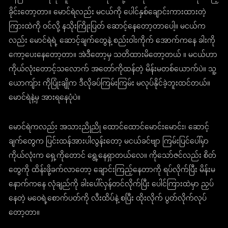
ခိုင်းတော့တာ။ မောင်ရဲလည်း မငယ်ကို ပေါင်နှစ်ချောင်းကားထားတဲ့
ကြားထဲကို ဝင်လို့ နသိုးကြိုးပြတ် ဆောင့်နေတော့တာပေါ့။ မငယ်က
လည်း မောင်ရဲရဲ့ ဆောင့်ချက်တွေနဲ့ စည်းဝါးကိုက် အောက်ကနေ ခါးကို
ကော့ပေးနေတော့တာ။ အဲဒီတော့မှ သတိထားမိတော့တယ် ။ မငယ်ဟာ
ကိုယ်လုံးတောင့်သလောက် အတော်ကိုထန်တဲ့ မိန်းမတစ်ယောက်ပဲ။ သူ့
ယောကျ်ား ကိုပြုံးချိုက ဒီလိုခပ်ကြမ်းကြမ်း မလုပ်နိုင်ခဲ့ဘူးထင်တယ်။
မောင်ရဲနဲ့မှ အားရနေပုံပဲ။
မောင်ရဲကလည်း အသားညိုညို ထောင်ထောင်မောင်းမောင်း၊ ဆောင့်
ချက်တွေက ပြင်းထန်အားပါလွန်းတော့ မငယ်ခင်ဗျာ ကြမ်းပြင်ပေါ်မှာ
ကိုယ်လုံးက ရှေ့ကိုတောင် ရွေ့နေရှာတယ်လေ။ ကိုသော်ဇင်လည်း စိတ်
တွေကို ထိန်းဖို့ခက်လာတော့ ချောင်းကြည့်နေတာကို ရပ်လိုက်ပြီး မိန်းမ
နောက်ကနေ လုံချည်ကို ခါးပေါ်လှန်တင်လိုက်ပြီး ပေါင်ကြားထဲမှာ ညှပ်
နေတဲ့ မဝေရဲ့စောက်ပတ်ကို လီးထိပ်နဲ့ စပြီး ထိုးလိုက် ပွတ်လိုက်လုပ်
တော့တာ။