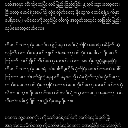
ပတ်အဝမှာ လီးကိုတေ့ပြီး တစ်ဖြည်းဖြည်းခြင်း နှဲ့သွင်းသွားတော့တာ။
ပြီးတော့ မောင်ရဲအပေါ်ကို လှဲချလိုက်တော့ နို့တွေက မောင်ရဲရဲ့မျက်နှာ
ပေါ်မှာပေါ့။ ဖင်လေးကိုပဲလှုပ်ပြီး လီးကို အထုတ်အသွင်း တဖြည်းဖြည်း
လုပ်နေတော့တယ်လေ။
ကိုသော်ဇင်လည်း ချောင်းကြည့်နေတာရပ်လိုက်ပြီး မဝေရဲ့ထမိန်ကို ဆွဲ
လှန်လိုက်တယ်။ မှောက်လျက်လှဲနေတော့ ဖင်လုံးကပေါ်လာပြီး ပေါင်
ကြားကို လက်နှိုက်လိုက်တော့ စောက်ပတ်က အရည်တွေစိုရွှဲနေခဲ့ပြီ။
ကိုသော်ဇင်လည်း မဝေရဲ့ ဖင်ပေါ်ကိုခွထိုင်လိုက်ပြီး နောက်ကနေပဲ ပေါင်
ကြားက စောက်ပတ်ရှိတဲ့နေရာကို မှန်းဆလို့ လီးကိုထိုးသွင်းလိုက်တော့
တယ်။ မဝေက ဖင်ကိုကော့ပြီး ကောက်ပေးလိုက်တော့ စောက်ပတ်ထဲကို
လီးကဝင်သွားပြီး ကောင်းကောင်းလုပ်လို့ ရသွာတာပေါ့။ အခုတော့ တစ်
အိမ်လုံး နှစ်တွဲ​ပြိုင် လုပ်ပွဲကြီးစနေပြီလေ။
မဝေက သူ့ယောကျ်ား ကိုသော်ဇင်ရဲ့ပေါင်ကို လက်နဲ့လှမ်းပုတ်ပြီး
အချက်ပေးလိုက်တော့ ကိုသော်ဇင်လုပ်နေတာ ခဏရပ်ပြီး ချောင်းလိုက်