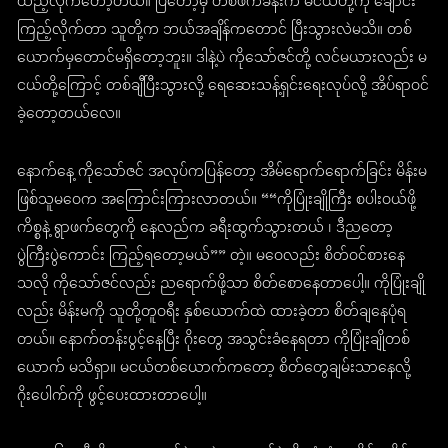
ထည့်လိုက်တော့တယ်။ ပြီတော့မှ တစ်ဖက်ခန်းက မငယ်တို့ကို ချောင်း
ကြည့်လိုက်တာ သူတို့က ဘယ်အချိန်ကတောင် ပြီးသွားလဲမသိ။ တစ်
ယောက်မှတောင်မရှိတော့ဘူး။ ဒါနဲ့ပဲ ကိုသော်ဇင်တို့ လင်မယားလည်း မ
ငယ်တို့ကြောင့် တစ်ချီပြီးသွားလို့ ရေဆေးသန့်ရှင်းရေးလုပ်လို့ အိပ်ရာဝင်
ခဲ့တော့တယ်လေ။
နောက်နေ့ ကိုသော်ဇင် အလုပ်ကပြန်တော့ အိမ်ရောက်ရောက်ခြင်း မိန်းမ
ဖြစ်သူမဝေက အကြောင်းကြားလာတယ်။ ““ကိုပြုံးချိုကြီး စပါးဝယ်ဖို့
ကိစ္စနဲ့ ရွာဖက်တွေကို နေလည်က ခရီးထွက်သွားတယ် ၊ ဒီညတော့
ပွဲကြီးပွဲကောင်း ကြည့်ရတော့မယ်”” တဲ့။ မဝေလည်း စိတ်ဝင်စားနေ
သလို ကိုသော်ဇင်လည်း ညရောက်ဖို့သာ စိတ်စောနေတာပေါ့။ ကိုပြုံးချို
လည်း မိန်းမကို သူတို့တူဝရီး နှစ်ယောက်ထဲ ထားခဲ့တာ စိတ်ချနေပုံရ
တယ်။ နောက်တန်းပွင့်နေပြီး ဂိုးတွေ အသွင်းခံနေရတာ ကိုပြုံးချိုတစ်
ယောက် မသိရှာ။ မငယ်တစ်ယောက်ကတော့ စိတ်တွေချမ်းသာနေလို့
ဂိုးပေါက်ကို ဖွင့်ပေးထားတာပေါ့။