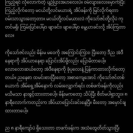
ကြည့်ရင် လုံလောက်တဲ့ ပျဉ်ပြားအဟလေးပဲ။ ဝမ်လျားလေးမှောက်ပြီး
ကြည့်လိုက်တော့ မငယ်တို့လင်မယားရဲ့ အိပ်ခန်းကို မြင်လိုက်ရတာ
ဝမ်းသာသွားတော့တာ။ မငယ်တို့လင်မယားလဲ ကိုသော်ဇင်တို့လိုပဲ ကု
တင်မရှိ၊ ကြမ်းပြင်ပေါ်မှာ ဖျာခင်း၊ ဖျာပေါ်မှာ မွေ့ယာခင်းလို့ အိပ်ကြတာ
လေ။
ကိုသော်ဇင်လည်း မိန်းမ မဝေကို အကြောင်းကြား၊ ပြီးတော့ ဒီည အဲဒီ
နေရာကို အိပ်ယာနေရာ ပြောင်းအိပ်ဖို့လည်း ပြောမိတာပေါ့။
လောလောဆယ်တော့ အဲဒီနေရာကို ခုံပုလေးနဲ့ ပြန်ကာထားလိုက်တော့
တယ်။ ညနေစာ ထမင်းစားပြီးတော့ အစာကျေအောင် ကိုသော်ဇင်တစ်
ယောက် အိမ်ရှေ့အိမ်နောက် လမ်းလျှောက်ရင်း တစ်ဖက်ခန်းကိုလည်း
မသိမသာ နားစွင့်ထားတာပေါ့။ မိန်းမကတော့ သိပ်ပြီး စိတ်မပါရှာဘူး။ ၈
နာရီလောက်ကတည်းက အိပ်ယာပြောင်းခင်းနေပြီ။ မီးတော့ အမှောင်ချ
ထားတာပေါ့။
ည ၈ နာရီကျော်ပဲ ရှိသေးတာ တဖက်ခန်းက အသံတွေတိတ်သွားပြီ၊