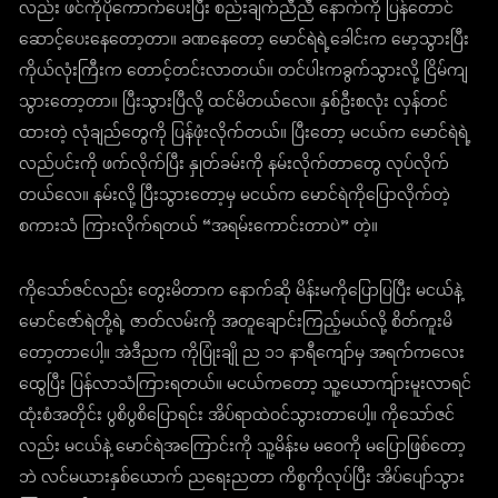
လည်း ဖင်ကိုပိုကောက်ပေးပြီး စည်းချက်ညီညီ နောက်ကို ပြန်တောင်
ဆောင့်ပေးနေတော့တာ။ ခဏနေတော့ မောင်ရဲရဲ့ခေါင်းက မော့သွားပြီး
ကိုယ်လုံးကြီးက တောင့်တင်းလာတယ်။ တင်ပါးကခွက်သွားလို့ ငြိမ်ကျ
သွားတော့တာ။ ပြီးသွားပြီလို့ ထင်မိတယ်လေ။ နှစ်ဦးစလုံး လှန်တင်
ထားတဲ့ လုံချည်တွေကို ပြန်ဖုံးလိုက်တယ်။ ပြီးတော့ မငယ်က မောင်ရဲရဲ့
လည်ပင်းကို ဖက်လိုက်ပြီး နှုတ်ခမ်းကို နမ်းလိုက်တာတွေ လုပ်လိုက်
တယ်လေ။ နမ်းလို့ ပြီးသွားတော့မှ မငယ်က မောင်ရဲကိုပြောလိုက်တဲ့
စကားသံ ကြားလိုက်ရတယ် “အရမ်းကောင်းတာပဲ” တဲ့။
ကိုသော်ဇင်လည်း တွေးမိတာက နောက်ဆို မိန်းမကိုပြောပြပြီး မငယ်နဲ့
မောင်ဇော်ရဲတို့ရဲ့ ဇာတ်လမ်းကို အတူချောင်းကြည့်မယ်လို့ စိတ်ကူးမိ
တော့တာပေါ့။ အဲဒီညက ကိုပြုံးချို ည ၁၁ နာရီကျော်မှ အရက်ကလေး
ထွေပြီး ပြန်လာသံကြားရတယ်။ မငယ်ကတော့ သူ့ယောကျ်ားမူးလာရင်
ထုံးစံအတိုင်း ပွစိပွစိပြောရင်း အိပ်ရာထဲဝင်သွားတာပေါ့။ ကိုသော်ဇင်
လည်း မငယ်နဲ့ မောင်ရဲအကြောင်းကို သူ့မိန်းမ မဝေကို မပြောဖြစ်တော့
ဘဲ လင်မယားနှစ်ယောက် ညရေးညတာ ကိစ္စကိုလုပ်ပြီး အိပ်ပျော်သွား