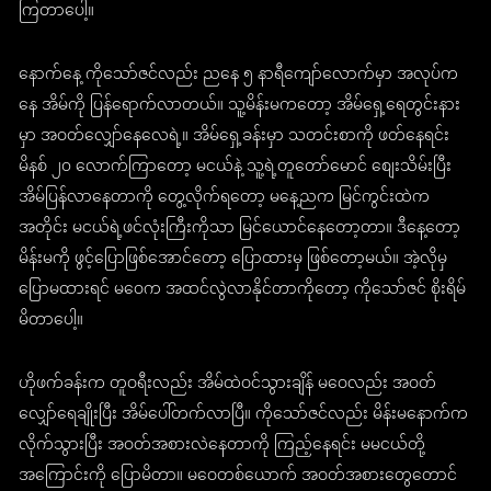
ကြတာပေါ့။
နောက်နေ့ ကိုသော်ဇင်လည်း ညနေ ၅ နာရီကျော်လောက်မှာ အလုပ်က
နေ အိမ်ကို ပြန်ရောက်လာတယ်။ သူ့မိန်းမကတော့ အိမ်ရှေ့ရေတွင်းနား
မှာ အဝတ်လျှော်နေလေရဲ့။ အိမ်ရှေ့ခန်းမှာ သတင်းစာကို ဖတ်နေရင်း
မိနစ် ၂၀ လောက်ကြာတော့ မငယ်နဲ့ သူ့ရဲ့တူတော်မောင် စျေးသိမ်းပြီး
အိမ်ပြန်လာနေတာကို တွေ့လိုက်ရတော့ မနေ့ညက မြင်ကွင်းထဲက
အတိုင်း မငယ်ရဲ့ဖင်လုံးကြီးကိုသာ မြင်ယောင်နေတော့တာ။ ဒီနေ့တော့
မိန်းမကို ဖွင့်ပြောဖြစ်အောင်တော့ ပြောထားမှ ဖြစ်တော့မယ်။ အဲ့လိုမှ
ပြောမထားရင် မဝေက အထင်လွဲလာနိုင်တာကိုတော့ ကိုသော်ဇင် စိုးရိမ်
မိတာပေါ့။
ဟိုဖက်ခန်းက တူဝရီးလည်း အိမ်ထဲဝင်သွားချိန် မဝေလည်း အဝတ်
လျှော်ရေချိုးပြီး အိမ်ပေါ်တက်လာပြီ။ ကိုသော်ဇင်လည်း မိန်းမနောက်က
လိုက်သွားပြီး အဝတ်အစားလဲနေတာကို ကြည့်နေရင်း မမငယ်တို့
အကြောင်းကို ပြောမိတာ။ မဝေတစ်ယောက် အဝတ်အစားတွေတောင်