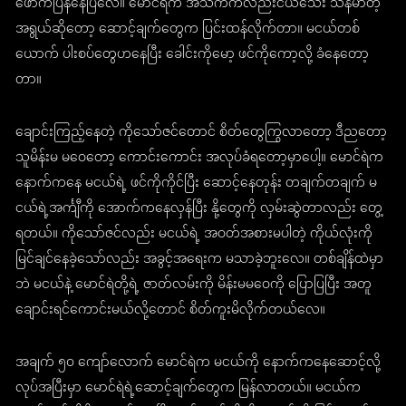
ဖောက်ပြန်နေပြီလေ။ မောင်ရဲက အသက်ကလည်းငယ်သေး သန်မာတဲ့
အရွယ်ဆိုတော့ ဆောင့်ချက်တွေက ပြင်းထန်လိုက်တာ။ မငယ်တစ်
ယောက် ပါးစပ်တွေဟနေပြီး ခေါင်းကိုမော့ ဖင်ကိုကော့လို့ ခံနေတော့
တာ။
ချောင်းကြည့်နေတဲ့ ကိုသော်ဇင်တောင် စိတ်တွေကြွလာတော့ ဒီညတော့
သူမိန်းမ မဝေတော့ ကောင်းကောင်း အလုပ်ခံရတော့မှာပေါ့။ မောင်ရဲက
နောက်ကနေ မငယ်ရဲ့ ဖင်ကိုကိုင်ပြီး ဆောင့်နေတုန်း တချက်တချက် မ
ငယ်ရဲ့အင်္ကျီကို အောက်ကနေလှန်ပြီး နို့တွေကို လှမ်းဆွဲတာလည်း တွေ့
ရတယ်။ ကိုသော်ဇင်လည်း မငယ်ရဲ့ အဝတ်အစားမပါတဲ့ ကိုယ်လုံးကို
မြင်ချင်နေခဲ့သော်လည်း အခွင့်အရေးက မသာခဲ့ဘူးလေ။ တစ်ချိန်ထဲမှာ
ဘဲ မငယ်နဲ့ မောင်ရဲတို့ရဲ့ ဇာတ်လမ်းကို မိန်းမမဝေကို ပြောပြပြီး အတူ
ချောင်းရင်ကောင်းမယ်လို့တောင် စိတ်ကူးမိလိုက်တယ်လေ။
အချက် ၅၀ ကျော်လောက် မောင်ရဲက မငယ်ကို နောက်ကနေဆောင့်လို့
လုပ်အပြီးမှာ မောင်ရဲရဲ့ဆောင့်ချက်တွေက မြန်လာတယ်။ မငယ်က