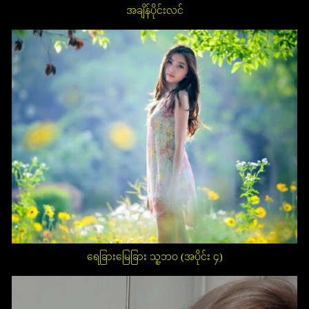
အချိန်ပိုင်းလင်
ရေခြားမြေခြား သူ့ဘဝ (အပိုင်း ၄)