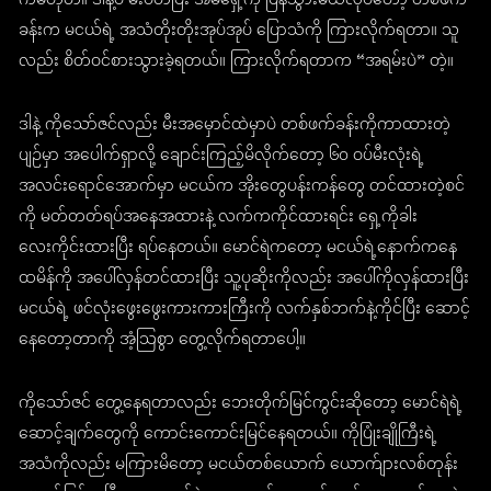
ကမဟုတ်။ ဒါနဲ့ပဲ မီးပိတ်ပြီး အိမ်ရှေ့ကို ပြန်သွားမယ်လုပ်တော့ တစ်ဖက်
ခန်းက မငယ်ရဲ့ အသံတိုးတိုးအုပ်အုပ် ပြောသံကို ကြားလိုက်ရတာ။ သူ
လည်း စိတ်ဝင်စားသွားခဲ့ရတယ်။ ကြားလိုက်ရတာက “အရမ်းပဲ” တဲ့။
ဒါနဲ့ ကိုသော်ဇင်လည်း မီးအမှောင်ထဲမှာပဲ တစ်ဖက်ခန်းကိုကာထားတဲ့
ပျဉ်မှာ အပေါက်ရှာလို့ ချောင်းကြည့်မိလိုက်တော့ ၆၀ ဝပ်မီးလုံးရဲ့
အလင်းရောင်အောက်မှာ မငယ်က အိုးတွေပန်းကန်တွေ တင်ထားတဲ့စင်
ကို မတ်တတ်ရပ်အနေအထားနဲ့ လက်ကကိုင်ထားရင်း ရှေ့ကိုခါး
လေးကိုင်းထားပြီး ရပ်နေတယ်။ မောင်ရဲကတော့ မငယ်ရဲ့နောက်ကနေ
ထမိန်ကို အပေါ်လှန်တင်ထားပြီး သူ့ပုဆိုးကိုလည်း အပေါ်ကိုလှန်ထားပြီး
မငယ်ရဲ့ ဖင်လုံးဖွေးဖွေးကားကားကြီးကို လက်နှစ်ဘက်နဲ့ကိုင်ပြီး ဆောင့်
နေတော့တာကို အံ့သြစွာ တွေ့လိုက်ရတာပေါ့။
ကိုသော်ဇင် တွေ့နေရတာလည်း ဘေးတိုက်မြင်ကွင်းဆိုတော့ မောင်ရဲရဲ့
ဆောင့်ချက်တွေကို ကောင်းကောင်းမြင်နေရတယ်။ ကိုပြုံးချိုကြီးရဲ့
အသံကိုလည်း မကြားမိတော့ မငယ်တစ်ယောက် ယောက်ျားလစ်တုန်း