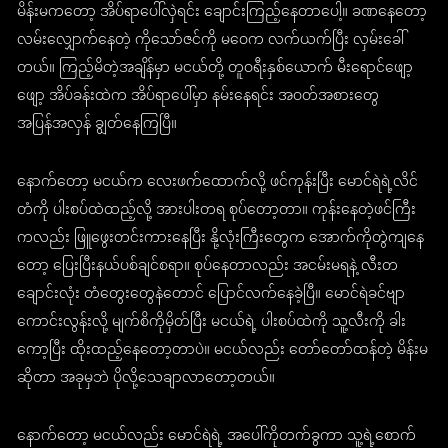
မိန်းမကတော့ အိပ်ရာပေါ်လှဲရင်း ချောင်းကြည့်နေတာပေါ့။ ခဏနေတော့
လမ်းလျှောက်နေတဲ့ ကိုသော်ဇင်ကို မဝေက လက်ယက်ပြီး လှမ်းခေါ်
တယ်။ ကြည့်မိတဲ့အချိန်မှာ မငယ်တို့ တူဝရီးနှစ်ယောက် မီးရောင်ဖျော့
ဖျော့ အိပ်ခန်းထဲက အိပ်ရာပေါ်မှာ နမ်းနေရင်း အဝတ်အစားတွေ
အပြန်အလှန် ချွတ်နေကြပြီ။
နောက်တော့ မငယ်က လေးဖက်ထောက်လို့ ဖင်ကုန်းပြီး မောင်ရဲရဲ့လိင်
တံကို ပါးစပ်ထဲထည့်လို့ အားပါးတရ စုပ်တော့တာ။ ကုန်းနေတဲ့ဖင်ကြီး
ကလည်း ဖြူဖွေးတင်းကားနေပြီး နို့လုံးကြီးတွေက အောက်ကိုတွဲကျနေ
တော့ ပြေးပြီးနယ်ပစ်ချင်စရာ။ စုပ်နေတာလည်း အငမ်းမရနဲ့ လီးတ
ချောင်းလုံး တံတွေးတွေနဲတောင် ပြောင်လက်နေခဲ့ပြီ။ မောင်ရဲခင်ဗျာ
ကောင်းလွန်းလို့ မျက်စိကိုမှိတ်ပြီး မငယ်ရဲ့ ပါးစပ်ထဲကို သူ့လီးကို ခါး
ကော့ပြီး ထိုးထည့်နေတော့တာပဲ။ မငယ်လည်း တော်တော်ထန်တဲ့ မိန်းမ
ဆိုတာ အခုမှဘဲ ပိုလို့သေချာလာတော့တယ်။
နောက်တော့ မငယ်လည်း မောင်ရဲရဲ့ အပေါ်ကိုတက်ခွကာ သူ့ရဲ့စောက်