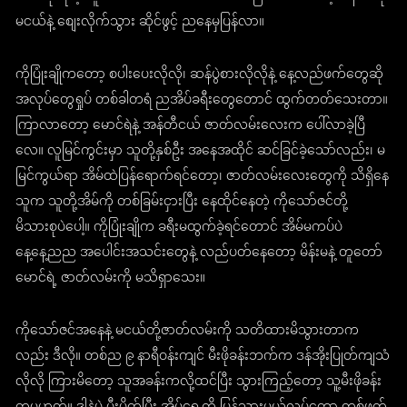
မငယ်နဲ့ စျေးလိုက်သွား ဆိုင်ဖွင့် ညနေမှပြန်လာ။
ကိုပြုံးချိုကတော့ စပါးပေးလိုလို၊ ဆန်ပွဲစားလိုလိုနဲ့ နေ့လည်ဖက်တွေဆို
အလုပ်တွေရှုပ် တစ်ခါတရံ ညအိပ်ခရီးတွေတောင် ထွက်တတ်သေးတာ။
ကြာလာတော့ မောင်ရဲနဲ့ အန်တီငယ် ဇာတ်လမ်းလေးက ပေါ်လာခဲ့ပြီ
လေ။ လူမြင်ကွင်းမှာ သူတို့နှစ်ဦး အနေအထိုင် ဆင်ခြင်ခဲ့သော်လည်း၊ မ
မြင်ကွယ်ရာ အိမ်ထဲပြန်ရောက်ရင်တော့၊ ဇာတ်လမ်းလေးတွေကို သိရှိနေ
သူက သူတို့အိမ်ကို တစ်ခြမ်းငှားပြီး နေထိုင်နေတဲ့ ကိုသော်ဇင်တို့
မိသားစုပဲပေါ့။ ကိုပြုံးချိုက ခရီးမထွက်ခဲ့ရင်တောင် အိမ်မကပ်ပဲ
နေ့နေ့ညည အပေါင်းအသင်းတွေနဲ့ လည်ပတ်နေတော့ မိန်းမနဲ့ တူတော်
မောင်ရဲ့ ဇာတ်လမ်းကို မသိရှာသေး။
ကိုသော်ဇင်အနေနဲ့ မငယ်တို့ဇာတ်လမ်းကို သတိထားမိသွားတာက
လည်း ဒီလို။ တစ်ည ၉ နာရီဝန်းကျင် မီးဖိုခန်းဘက်က ဒန်အိုးပြုတ်ကျသံ
လိုလို ကြားမိတော့ သူအခန်းကလို့ထင်ပြီး သွားကြည့်တော့ သူ့မီးဖိုခန်း