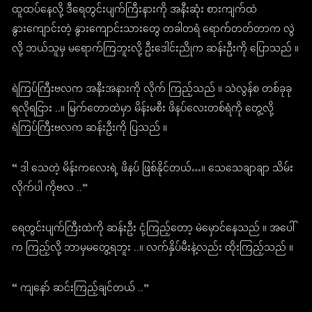
ထူထပ်နေလို့ ဒီရေတွင်းပျက်ကြီးနားကို အနီးဆုံး စားကျက်ထဲ
နွားကျောင်းတဲ့ နွားကျောင်းသားတွေ တခါတရံ ရောက်တတ်တာက လွဲ
လို့ ဘယ်သူမှ မရောက်ကြဘူးလို့ ဦးဒေါင်းညိုက ဆန်းဦးကို ပြောသည် ။
ရဲကြပ်ကြီးဗလက အနီးအနားကို လိုက် ကြည့်သည် ။ သဲလွန်စ တစ်ခုခု
ရလိုရငြား ..။ မြက်တောထဲမှာ မိန်းမစီး ဖိနပ်လေးတစ်ရံကို တွေ့လို့
ရဲကြပ်ကြီးဗလက ဆန်းဦးကို ပြသည် ။
“ ဒါ သေတဲ့ မိန်းကလေးရဲ့ ဖိနပ် ဖြစ်နိုင်တယ်…။ သေသေချာချာ သိမ်း
လိုက်ပါ ကိုဗလ ..”
ရေတွင်းပျက်ကြီးထဲကို ဆန်းဦး ငုံ့ကြည့်တော့ မဲမှောင်နေသည် ။ အပေါ်
က ကြည့်လို့ ဘာမှမတွေ့ရဘူး ..။ လက်နှိပ်မီးနဲ့လည်း ထိုးကြည့်သည် ။
“ ကျနော် ဆင်းကြည့်ချင်တယ် ..”