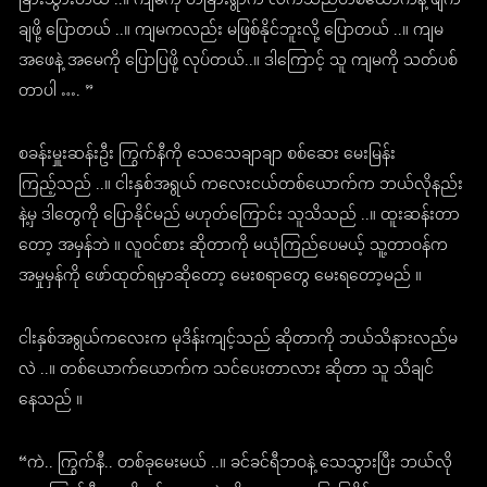
ခြားသွားတယ် ..။ ကျမကို တခြားရွာက လက်သည်တစ်ယောက်နဲ့ ဖျက်
ချဖို့ ပြောတယ် ..။ ကျမကလည်း မဖြစ်နိုင်ဘူးလို့ ပြောတယ် ..။ ကျမ
အဖေနဲ့ အမေကို ပြောပြဖို့ လုပ်တယ်..။ ဒါကြောင့် သူ ကျမကို သတ်ပစ်
တာပါ …. ”
စခန်းမှူးဆန်းဦး ကြွက်နီကို သေသေချာချာ စစ်ဆေး မေးမြန်း
ကြည့်သည် ..။ ငါးနှစ်အရွယ် ကလေးငယ်တစ်ယောက်က ဘယ်လိုနည်း
နဲ့မှ ဒါတွေကို ပြောနိုင်မည် မဟုတ်ကြောင်း သူသိသည် ..။ ထူးဆန်းတာ
တော့ အမှန်ဘဲ ။ လူဝင်စား ဆိုတာကို မယုံကြည်ပေမယ့် သူ့တာဝန်က
အမှုမှန်ကို ဖော်ထုတ်ရမှာဆိုတော့ မေးစရာတွေ မေးရတော့မည် ။
ငါးနှစ်အရွယ်ကလေးက မုဒိန်းကျင့်သည် ဆိုတာကို ဘယ်သိနားလည်မ
လဲ ..။ တစ်ယောက်ယောက်က သင်ပေးတာလား ဆိုတာ သူ သိချင်
နေသည် ။
“ကဲ.. ကြွက်နီ.. တစ်ခုမေးမယ် ..။ ခင်ခင်ရီဘဝနဲ့ သေသွားပြီး ဘယ်လို