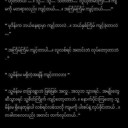
“ ဟုတ်တယ် ….။ သူ…. သူ…. သတ်တာ…. လူယုတ်မာကြီး…။ ကျ
မကို မတရားလည်း ကျင့်တယ်…..။ အကြိမ်ကြိမ် ကျင့်တယ်……”
“ မုဒိန်းက ဘယ်နေရာမှာ ကျင့်တာလဲ ..။ ဘယ်နှစ်ကြိမ် ကျင့်ခဲ့တာလဲ
…”
“ အကြိမ်ကြိမ် ကျင့်တာပါ…။ လူလစ်ရင် အတင်းဘဲ လုပ်တော့တာဘဲ
..”
“ သူ့မိန်းမ မရှိတဲ့အချိန် ကျင့်တာလား ”
“ သူ့မိန်းမ တခြားရွာဘဲ ဖြစ်ဖြစ်၊ အလှူ.. အသုဘ သွားရင်.. အမျိုးတွေ
ဆီသွားရင် သူ့စိတ်ကြိုက် ကျင့်တော့တာဘဲ..။ နောက်ပိုင်းကြတော့ သူ့
မိန်းမ ရှိနေတုန်းပါ လစ်ရင်လစ်သလို ကျမကို ပါးစပ်နဲ့ လုပ်ခိုင်းတယ် ..။
တခါတလေလည်း အတင်း တက်လုပ်တယ်..”