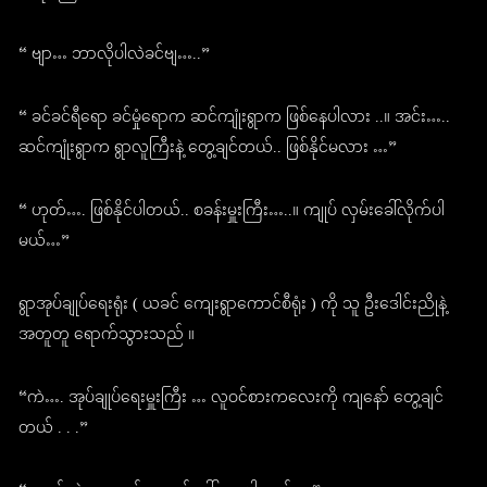
“ ဗျာ… ဘာလိုပါလဲခင်ဗျ…..”
“ ခင်ခင်ရီရော ခင်မှုံရောက ဆင်ကျုံးရွာက ဖြစ်နေပါလား ..။ အင်း…..
ဆင်ကျုံးရွာက ရွာလူကြီးနဲ့ တွေ့ချင်တယ်.. ဖြစ်နိုင်မလား …”
“ ဟုတ်…. ဖြစ်နိုင်ပါတယ်.. စခန်းမှူးကြီး…..။ ကျုပ် လှမ်းခေါ်လိုက်ပါ
မယ်…”
ရွာအုပ်ချုပ်ရေးရုံး ( ယခင် ကျေးရွာကောင်စီရုံး ) ကို သူ ဦးဒေါင်းညိုနဲ့
အတူတူ ရောက်သွားသည် ။
“ကဲ…. အုပ်ချုပ်ရေးမှူးကြီး … လူဝင်စားကလေးကို ကျနော် တွေ့ချင်
တယ် . . .”