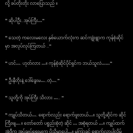
လို့ ခပ်တိုးတိုး လာပြောသည် ။
“ ဆိုပါဦး..အုပ်ကြီး…”
“ သေတဲ့ ကလေးမလေး နှစ်ယောက်လုံးက ဆင်ကျုံးရွာက ကုန်စုံဆိုင်
မှာ အလုပ်လုပ်ကြတယ် ..”
“ ဟင်…. ဟုတ်လား …။ ကုန်စုံဆိုင်ပိုင်ရှင်က ဘယ်သူလဲ……”
“ ဦးနီတိုးနဲ့ ဒေါ်ခွေးမ…..တဲ့….”
“ သူတို့ကို အုပ်ကြီး သိလား ….. ”
“ ကျုပ်သိတယ်…. ရောက်လည်း ရောက်ဖူးတယ်…။ သူတို့ဆိုင်က ဆိုင်
ကြီးဗျ….။ တော်တော် ပစ္စည်းစုံတဲ့ ဆိုင် … အစုံရတယ် …။ ကျုပ်ထက်
အဲဒီက အုပ်ချုပ်ရေးမှူးက ပိုသိမှာပေါ့…။ မကြာခင် ရောက်လာပါလိမ့်