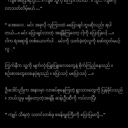
“ ကျမ မပြောရဲဘူး….။ ကျမ သူ့ကို ကြောက်တယ် ..။ သူ… ကျမကို
လာသတ်လိမ့်မယ် …”
“ အေးလေ.. မင်း အခုလို လူကြားထဲ မပြောချင်ဘူးဆိုလည်း ရပါ
တယ်…။ မင်း ပြောချင်လာတဲ့ အချိန်ကြတော့ ငါ့ကို ပြောပြပေါ့ …။
ငါက ရဲအရာရှိ တစ်ယောက်ပါ .. မင်းကို သတ်ခဲ့တဲ့လူကို ဖော်ထုတ်မယ့်
လူ ..”
ကြွက်နီက သူ့ကို မျက်လုံးပြူးပြူးလေးတွေနဲ့ စိုက်ကြည့်နေသည် ။
စဉ်းစားတွေဝေနေပုံရသည် ။ ပြောသင့် မပြောသင့် …။
ဦးဒေါင်းညိုက အနားမှာ လာစပ်စုနေကြတဲ့ ရွာသားတွေကို ပြန်ခိုင်းသည်
။ ဘယ်သူမှ မရှိတော့တဲ့အချိန် ဆန်းဦးဆီကို ကပ်လာပြီး
“ ကျုပ် သိရတဲ့ သတင်းတစ်ခု စခန်းမှူးကြီးကို ပြောပြမလို့…”