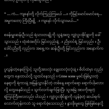
ထားတဲ့ ဦးထုပ်ကို လှမ်းယူသည် ။
“ ….ကဲ… ကျနော်တို့ လိုက်ကြည့်ကြမယ် …။ ကိုမြင့်မောင်မောင်ရေ…
အမှုကတော့ ကြီးပြီဗျို့ ..။ ကျနော် လိုက်သွားမယ်…”
စခန်းမှူးဆန်းဦးသည် ရဲသားတချို့ကို သူနဲ့အတူ ကျွဲလူးအိုင်ရွာကို ခေါ်
သွားသည် ။ ထုံးစံအတိုင်း မြင်းလှည်းနဲ့ ..။ ညိုတင်ရဲ့ မြင်းလှည်း ။ ဦး
ဒေါင်းညိုတို့ လှည်းက အရှေ့က၊ ဆန်းဦးတို့ မြင်းလှည်းက အနောက်က
..။
ပူလွန်းတဲ့နေကြောင့် သူတို့အားလုံး ချွေးတလုံးလုံးနဲ့ ။ စိတ်ထဲမှာ လှည်း
တွေက နှေးတယ်လို့ သူထင်နေသည် ။ Crime scene မှုခင်းဖြစ်ပွားတဲ့
နေရာကို ရဲကားနဲ့ အမြန်သွားနိုင်တဲ့ တစ်နေ့ ရောက်ရော ရောက်ပါ့မလား
လို့ တွေးနေမိသည် ။ သွက်လက်ချက်ခြာပြီး သူအမြဲ အားကိုးရတဲ့
ရဲကြပ်ကြီးဗလလည်း ပါသည် ။ ကျွဲလူးအိုင်ရွာကို လွန်ခဲ့တဲ့ ဆယ်ရက်
လောက်တုန်းကဘဲ သူ ရောက်ခဲ့သေးသည် ။ နွားခိုးမှုတွေ ဖြစ်ဖြစ်နေလို့