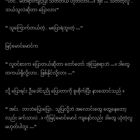
“ဟင်.. မတရားကျင့်ပြီး သတ်တယ် ဟုတ်လား…။ အိုး … သတ်တဲ့လူ ..
ဘယ်သူလဲဆိုတာ ပြောလား”
“ သူကြောက်တယ်တဲ့.. မပြောရဲဘူးတဲ့ …”
မြင့်မောင်မောင်က
“ လူဝင်စားက ပြောတယ်ဆိုတာ တော်တော် အံ့သြစရာဘဲ …။ ဒါတွေ
တကယ်ရှိလို့လား.. ဖြစ်နိုင်လို့လား …”
လို့ ပြောရင်း ဦးဒေါင်းညို ပြောတာကို စူးစိုက်ပြီး နားထောင်သည် ။
“ အင်း.. ဘာဘဲပြောပြော.. သူပြလို့ဘဲ အလောင်းတွေ တွေ့နေတော့
လည်း ခက်သားပဲ ..။ ကိုမြင့်မောင်မောင် ကျနော်လည်း ဒါတွေ ယုံတဲ့လူ
မဟုတ်ပါဘူး …”