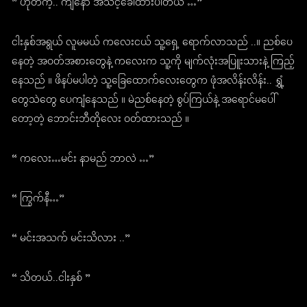
“ ဟုတ်ကဲ့.. ကျနော် အသင့်ခေါ်ထားပါတယ် …”
ငါးနှစ်အရွယ် လူမမယ် ကလေးငယ် သူ့ရှေ့ ရောက်လာသည် ..။ ညစ်ပေ
နေတဲ့ အဝတ်အစားတွေနဲ့ ကလေးက သူ့ကို မျက်လုံးအပြူးသားနဲ့ ကြည့်
နေသည် ။ ဖိနပ်မပါတဲ့ သူ့ခြေထောက်လေးတွေက ဖုံအလိန်းလိန်း.. ရွှံ့
တွေသဲတွေ ပေကျံနေသည် ။ မဲညစ်နေတဲ့ စွပ်ကြယ်နဲ့ အရောင်မပေါ်
တော့တဲ့ ဘောင်းဘီတိုလေး ဝတ်ထားသည် ။
“ ကလေး…မင်း နာမည် ဘာလဲ …”
“ ကြွက်နီ…”
“ မင်းအသက် မင်းသိလား ..”
“ သိတယ်..ငါးနှစ် ”