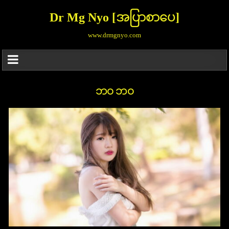
Dr Mg Nyo [အပြာစာပေ]
www.drmgnyo.com
ဘဝ ဘဝ