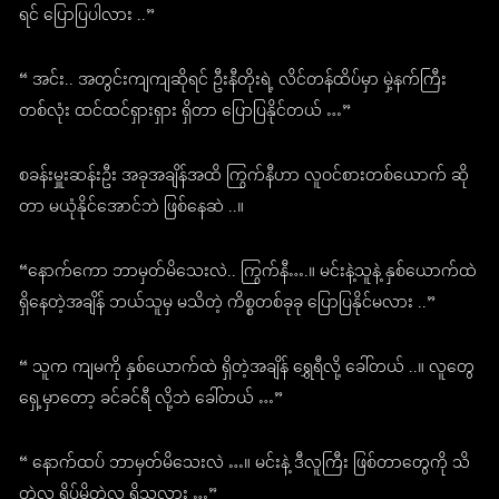
ရင် ပြောပြပါလား ..”
“ အင်း.. အတွင်းကျကျဆိုရင် ဦးနီတိုးရဲ့ လိင်တန်ထိပ်မှာ မှဲ့နက်ကြီး
တစ်လုံး ထင်ထင်ရှားရှား ရှိတာ ပြောပြနိုင်တယ် …”
စခန်းမှူးဆန်းဦး အခုအချိန်အထိ ကြွက်နီဟာ လူဝင်စားတစ်ယောက် ဆို
တာ မယုံနိုင်အောင်ဘဲ ဖြစ်နေဆဲ ..။
“နောက်ကော ဘာမှတ်မိသေးလဲ.. ကြွက်နီ….။ မင်းနဲ့သူနဲ့ နှစ်ယောက်ထဲ
ရှိနေတဲ့အချိန် ဘယ်သူမှ မသိတဲ့ ကိစ္စတစ်ခုခု ပြောပြနိုင်မလား ..”
“ သူက ကျမကို နှစ်ယောက်ထဲ ရှိတဲ့အချိန် ရွှေရီလို့ ခေါ်တယ် ..။ လူတွေ
ရှေ့မှာတော့ ခင်ခင်ရီ လို့ဘဲ ခေါ်တယ် …”
“ နောက်ထပ် ဘာမှတ်မိသေးလဲ …။ မင်းနဲ့ ဒီလူကြီး ဖြစ်တာတွေကို သိ
တဲ့လူ ရိပ်မိတဲ့လူ ရှိသလား …”