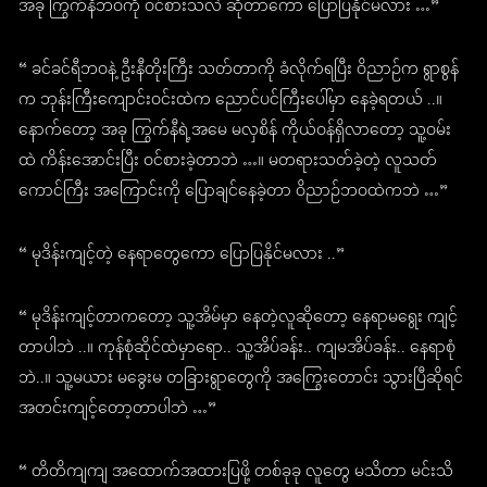
အခု ကြွက်နီဘဝကို ဝင်စားသလဲ ဆိုတာကော ပြောပြနိုင်မလား …”
“ ခင်ခင်ရီဘဝနဲ့ ဦးနီတိုးကြီး သတ်တာကို ခံလိုက်ရပြီး ဝိညာဉ်က ရွာစွန်
က ဘုန်းကြီးကျောင်းဝင်းထဲက ညောင်ပင်ကြီးပေါ်မှာ နေခဲ့ရတယ် ..။
နောက်တော့ အခု ကြွက်နီရဲ့အမေ မလှစိန် ကိုယ်ဝန်ရှိလာတော့ သူ့ဝမ်း
ထဲ ကိန်းအောင်းပြီး ဝင်စားခဲ့တာဘဲ …။ မတရားသတ်ခဲ့တဲ့ လူသတ်
ကောင်ကြီး အကြောင်းကို ပြောချင်နေခဲ့တာ ဝိညာဉ်ဘဝထဲကဘဲ …”
“ မုဒိန်းကျင့်တဲ့ နေရာတွေကော ပြောပြနိုင်မလား ..”
“ မုဒိန်းကျင့်တာကတော့ သူ့အိမ်မှာ နေတဲ့လူဆိုတော့ နေရာမရွေး ကျင့်
တာပါဘဲ ..။ ကုန်စုံဆိုင်ထဲမှာရော.. သူ့အိပ်ခန်း.. ကျမအိပ်ခန်း.. နေရာစုံ
ဘဲ..။ သူ့မယား မခွေးမ တခြားရွာတွေကို အကြွေးတောင်း သွားပြီဆိုရင်
အတင်းကျင့်တော့တာပါဘဲ …”
“ တိတိကျကျ အထောက်အထားပြဖို့ တစ်ခုခု လူတွေ မသိတာ မင်းသိ