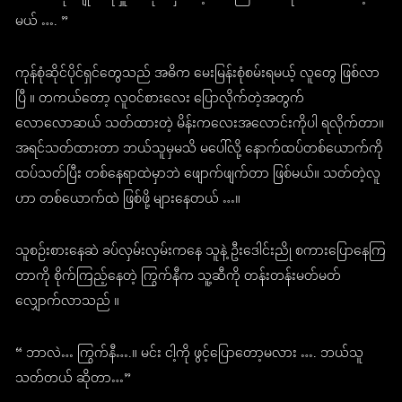
မယ် …. ”
ကုန်စုံဆိုင်ပိုင်ရှင်တွေသည် အဓိက မေးမြန်းစုံစမ်းရမယ့် လူတွေ ဖြစ်လာ
ပြီ ။ တကယ်တော့ လူဝင်စားလေး ပြောလိုက်တဲ့အတွက်
လောလောဆယ် သတ်ထားတဲ့ မိန်းကလေးအလောင်းကိုပါ ရလိုက်တာ။
အရင်သတ်ထားတာ ဘယ်သူမှမသိ မပေါ်လို့ နောက်ထပ်တစ်ယောက်ကို
ထပ်သတ်ပြီး တစ်နေရာထဲမှာဘဲ ဖျောက်ဖျက်တာ ဖြစ်မယ်။ သတ်တဲ့လူ
ဟာ တစ်ယောက်ထဲ ဖြစ်ဖို့ များနေတယ် …။
သူစဉ်းစားနေဆဲ ခပ်လှမ်းလှမ်းကနေ သူနဲ့ ဦးဒေါင်းညို စကားပြောနေကြ
တာကို စိုက်ကြည့်နေတဲ့ ကြွက်နီက သူ့ဆီကို တန်းတန်းမတ်မတ်
လျှောက်လာသည် ။
“ ဘာလဲ… ကြွက်နီ….။ မင်း ငါ့ကို ဖွင့်ပြောတော့မလား …. ဘယ်သူ
သတ်တယ် ဆိုတာ…”