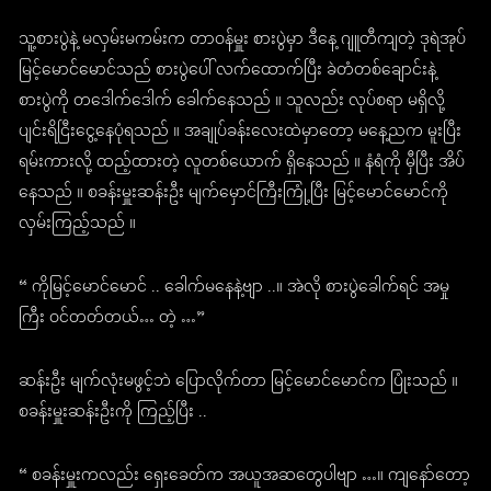
သူ့စားပွဲနဲ့ မလှမ်းမကမ်းက တာဝန်မှူး စားပွဲမှာ ဒီနေ့ ဂျူတီကျတဲ့ ဒုရဲအုပ်
မြင့်မောင်မောင်သည် စားပွဲပေါ် လက်ထောက်ပြီး ခဲတံတစ်ချောင်းနဲ့
စားပွဲကို တဒေါက်ဒေါက် ခေါက်နေသည် ။ သူလည်း လုပ်စရာ မရှိလို့
ပျင်းရိငြီးငွေ့နေပုံရသည် ။ အချုပ်ခန်းလေးထဲမှာတော့ မနေ့ညက မူးပြီး
ရမ်းကားလို့ ထည့်ထားတဲ့ လူတစ်ယောက် ရှိနေသည် ။ နံရံကို မှီပြီး အိပ်
နေသည် ။ စခန်းမှူးဆန်းဦး မျက်မှောင်ကြီးကြုံ့ပြီး မြင့်မောင်မောင်ကို
လှမ်းကြည့်သည် ။
“ ကိုမြင့်မောင်မောင် .. ခေါက်မနေနဲ့ဗျာ ..။ အဲလို စားပွဲခေါက်ရင် အမှု
ကြီး ဝင်တတ်တယ်… တဲ့ …”
ဆန်းဦး မျက်လုံးမဖွင့်ဘဲ ပြောလိုက်တာ မြင့်မောင်မောင်က ပြုံးသည် ။
စခန်းမှူးဆန်းဦးကို ကြည့်ပြီး ..
“ စခန်းမှူးကလည်း ရှေးခေတ်က အယူအဆတွေပါဗျာ …။ ကျနော်တော့