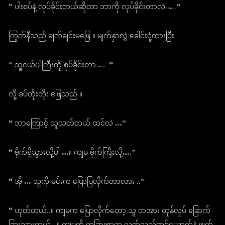
“ ပါးစပ်နဲ့ လုပ်ခိုင်းတယ်ဆိုတာ ဘာကို လုပ်ခိုင်းတာလဲ…..”
ကြွက်နီသည် ချက်ချင်းမဖြေ ။ မျက်နှာလွှဲ ခေါင်းငုံ့ထားပြီး
“ သူ့ငယ်ပါကြီးကို စုပ်ခိုင်းတာ …. ”
လို့ ခပ်တိုးတိုး ဖြေသည် ။
“ ဘာကြောင့် သူသတ်တယ် ထင်လဲ …”
“ ဗိုက်ရှိသွားလို့ပါ …။ ကျမ ဗိုက်ကြီးလို့….”
“ အို … သူ့ကို မင်းက ပြောပြလိုက်တာလား ..”
“ ဟုတ်တယ်..။ ကျမက ပြောလိုက်တော့ သူ တအား တုန်လှုပ် ခြောက်