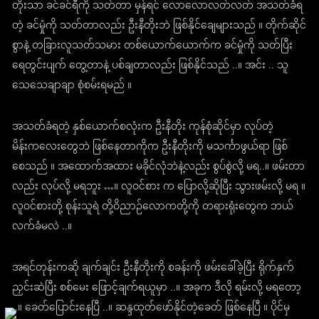
တိုးသာ ခင်ခင်ရီကို သတ်တာ မှန်ရင် လောလောလတ်လတ် အသတ်ခံရ
တဲ့ ခင်မှုံကို သတ်တာလည်း ဦးနီတိုးဘဲ ဖြစ်နိုင်ချေများသည် ။ တိုက်ဆိုင်
စွာနဲ့ တခြားလူသတ်သမား တစ်ယောက်ယောက်က ခင်မှုံကို သတ်ပြီး
ရေတွင်းပျက် တွေ့တာနဲ့ ပစ်ချတာလည်း ဖြစ်နိုင်သည် ..။ အင်း .. သူ
သေသေချာချာ စုံစမ်းရမည် ။
အသတ်ခံရတဲ့ နှစ်ယောက်စလုံးက ဦးနီတိုး ကုန်စုံဆိုင်မှာ လုပ်တဲ့
မိန်းကလေးတွေဘဲ ဖြစ်နေတာကိုက ဦးနီတိုးကို မသင်္ကာဖွယ်ရာ ဖြစ်
စေသည် ။ အထောက်အထား မခိုင်လုံဘဲနဲ့လည်း စွပ်စွဲလို့ မရ..။ ဖမ်းတာ
လည်း လုပ်လို့ မရဘူး …။ လူဝင်စား က ပြောလို့ဆိုပြီး သွားဖမ်းလို့ မရ ။
လူဝင်စားတို့ စုန်းသူရဲ တို့ဝိညာဉ်လောကတို့ကို တရားရုံးတွေက ဘယ်
လက်ခံမလဲ ..။
အရင်တုန်းကဆို ချက်ချင်း ဦးနီတိုးကို စခန်းကို ဖမ်းခေါ်ခဲ့ပြီး ရိုက်နှက်
ညှင်းဆဲပြီး စစ်မေး ဖြောင့်ချက်ရယူမှာ ..။ အခုက ဒီလို ရမ်းလို့ မရတော့
..။ ခေတ်ပြောင်းနေပြီ ..။ ဆန္ဒထုတ်ဖော်နိုင်တဲ့ခေတ် ဖြစ်နေပြီ ။ ပိုင်မှ