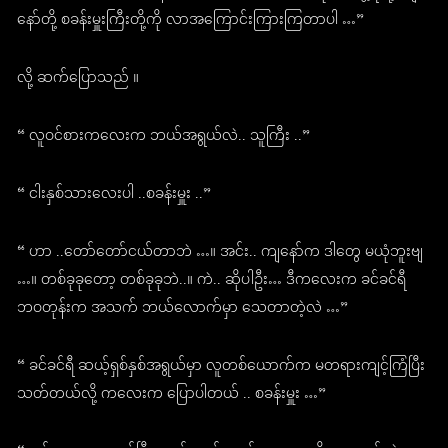
နော်တို့ စခန်းမှူးကြီးတို့ကို လာအကြောင်းကြားကြတာပါ …”
လို့ ဆက်ပြောသည် ။
“ လူဝင်စားကလေးက ဘယ်အရွယ်လဲ.. သူကြီး ..”
“ ငါးနှစ်သားလေးပါ ..စခန်းမှူး ..”
“ ဟာ ..တော်တော်ငယ်တာဘဲ …။ အင်း.. ကျနော်က ဒါတွေ မယုံဘူးဗျ
…။ တစ်ခုခုတော့ တစ်ခုခုဘဲ..။ ကဲ.. ဆိုပါဦး… ဒီကလေးက ခင်ခင်ရီ
ဘဝတုန်းက အသက် ဘယ်လောက်မှာ သေတာတဲ့လဲ …”
“ ခင်ခင်ရီ ဆယ့်ရှစ်နှစ်အရွယ်မှာ လူတစ်ယောက်က မတရားကျင့်ကြံပြီး
သတ်တယ်လို့ ကလေးက ပြောပါတယ် .. စခန်းမှူး …”