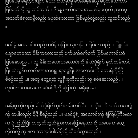
ဖြစ်ပေမဲ့ ရေတွင်းပျက် အောက်ထဲမှာမို့ အေးစိမ့်နေလို့ မပုတ်သေးတာ
ဖြစ်မည်လို့ သူ ထင်သည် ။ ဒီနေ့ မနက်စောစော… ဒါမှမဟုတ် ညကမှ
အသတ်ခံရတာမို့လည်း မပုတ်သေးတာ ဖြစ်မည်လို့လည်း သူထင်သည်
။
မခင်မှုံအလောင်းသည် ထမိန်တခြား လူတခြား ဖြစ်နေသည်..။ ဖြူဝင်း
ချောမောသော မိန်းကလေးသည် ပက်ပက်စက်စက် မြင်မကောင်းဘဲ
ဖြစ်နေသည် ..။ သူ မိန်းကလေးအလောင်းကို ဓါတ်ပုံရိုက် မှတ်တမ်းတင်
ပြီး သဲလွန်စ တတ်အားသရွေ့ ရှာဖွေပြီး အလောင်းကို ဆေးရုံကိုပို့ဖို့
စီစဉ်သည် ..။ အတူ တွေ့ရတဲ့ လူရိုးစုကိုလည်း သူ စစ်ဆေးသည် ..။
လူဝင်စားကလေးက ခင်ခင်ရီလို့ ပြောတဲ့ အရိုးစု …။
အရိုးစု ကိုလည်း ဓါတ်ပုံရိုက် မှတ်တမ်းတင်ပြီး .. အရိုးစုကိုလည်း ဆေးရုံ
ကို တပါတည်း ပို့ဖို့ စီစဉ်သည် ..။ မခင်မှုံရဲ့ အလောင်းကို ရဲကြပ်ကြီးဗလ
က ငုံ့ကြည့်ပြီး တတွတ်တွတ်နဲ့ စကားပြောနေတာကို အဝေးက တွေ့
လိုက်လို့ သူ ဗလ ဘာလုပ်ပါလိမ့်လို့ သိချင်သွားသည် ။