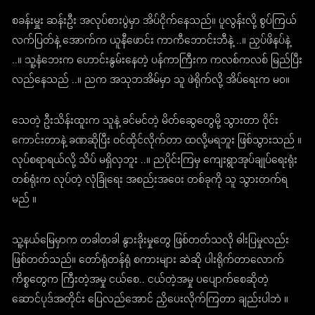
စခန်းမှူး ဆန်းဦး အလုပ်စားပွဲမှာ အိပ်ငိုက်နေသည်။ ပူလွန်းလို့ စွပ်ကြယ်
လက်ပြတ်နဲ့ အောက်က ယူနီဖောင်း ကာကီဘောင်းဘီနဲ့ ..။ ညှပ်ဖိနပ်နဲ့
..။ သူ့နံဘေးက ဟောင်းနွမ်းနေတဲ့ ပန်ကာကြီးက ကလစ်ကလစ် မြည်ပြီး
လည်နေသည် ..။ ညက အသုဘအိမ်မှာ သူ ဖဲရိုက်လို့ အိပ်ရေးက မ၀။
သေတဲ့ ဦးသိန်းထူးက သူနဲ့ ခင်မင်တဲ့ မိတ်ဆွေတွေမို့ သွားတာ ဝိုင်း
ကောင်းတာနဲ့ ခဏဆိုပြီး ဝင်ထိုင်လိုက်တာ ထလို့မရဘူး ဖြစ်သွားသည် ။
လုပ်စရာရယ်လို့ သိပ် မရှိလှဘူး ..။ ညပိုင်းကြမှ ကျေးရွာအုပ်ချုပ်ရေးရုံး
တစ်ရုံးက လုပ်တဲ့ လုံခြုံရေး အစည်းအဝေး တစ်ခုကို သူ သွားတက်ရ
မည် ။
သူ့နယ်မြေမှာက တခါတခါ နွားခိုးမှုတွေ ဖြစ်တတ်သလို ဓါးပြမှုလည်း
ဖြစ်တတ်သည်။ တော်ရုံတန်ရုံ စကားများ ဆဲဆို ပါးရိုက်တာလောက်
ကိစ္စတွေက ကြီးတဲ့အမှု ငယ်စေ.. ငယ်တဲ့အမှု ပပျောက်စေဆိုတဲ့
ဆောင်ပုဒ်အတိုင်း ပြေလည်အောင် ညှိပေးလိုက်ကြတာ ချည်းပါဘဲ ။