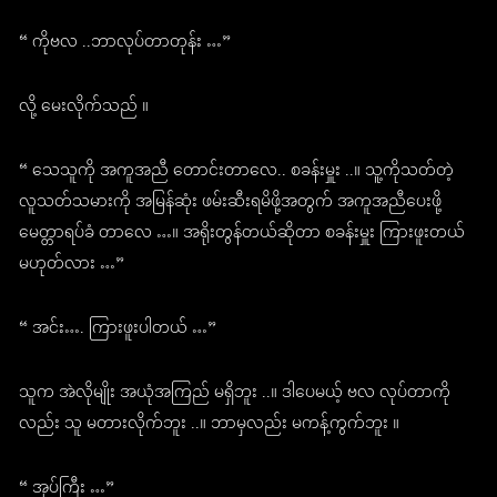
“ ကိုဗလ ..ဘာလုပ်တာတုန်း …”
လို့ မေးလိုက်သည် ။
“ သေသူကို အကူအညီ တောင်းတာလေ.. စခန်းမှူး ..။ သူ့ကိုသတ်တဲ့
လူသတ်သမားကို အမြန်ဆုံး ဖမ်းဆီးရမိဖို့အတွက် အကူအညီပေးဖို့
မေတ္တာရပ်ခံ တာလေ …။ အရိုးတွန်တယ်ဆိုတာ စခန်းမှူး ကြားဖူးတယ်
မဟုတ်လား …”
“ အင်း…. ကြားဖူးပါတယ် …”
သူက အဲလိုမျိုး အယုံအကြည် မရှိဘူး ..။ ဒါပေမယ့် ဗလ လုပ်တာကို
လည်း သူ မတားလိုက်ဘူး ..။ ဘာမှလည်း မကန့်ကွက်ဘူး ။
“ အုပ်ကြီး …”