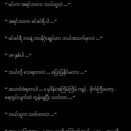
“ မင်းက အရင်ဘ၀က ဘယ်သူလဲ …”
“ အရင်ဘဝက ခင်ခင်ရီ ပါ …”
“ ခင်ခင်ရီ ဘ၀နဲ့ ဘ၀နိဂုံးချုပ်တာ ဘယ်အသက်မှာလဲ …”
“ ၁၈ နှစ်ပါ …”
“ ဘယ်လို သေရတာလဲ … ပြောပြနိုင်မလား …”
“ အသတ်ခံရတာပါ ….။ မုဒိန်းအကြိမ်ကြိမ် ကျင့်.. ဗိုက်ကြီးတော့..
ရေတွင်းပျက်ထဲ တွန်းချပြီး သတ်တာ …”
“ ဘယ်သူက သတ်တာလဲ …”