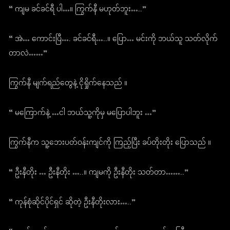
“ ကျမ ခင်ခင်ရီ ပါ…။ ကြွက်နီ မဟုတ်ဘူး…..”
“ အဲ… ကောင်းပြီ…. ခင်ခင်ရီ…..။ ပြော… မင်းကို ဘယ်သူ သတ်လိုက်
တာလဲ……”
ကြွက်နီ မျက်ရည်တွေနဲ့ ငိုရှိုက်နေသည် ။
“ မကြောက်နဲ့ …ငါ ဘယ်သူ့ကိုမှ မပြောပါဘူး …”
ကြွက်နီက သူ့ဘေးပတ်ဝန်းကျင်ကို ကြည့်ပြီး ခပ်တိုးတိုး ပြောသည် ။
“ ဦးနီတိုး … ဦးနီတိုး …..။ ကျမကို ဦးနီတိုး သတ်တာ……..”
“ ကုန်စုံဆိုင်ပိုင်ရှင် ဆိုတဲ့ ဦးနီတိုးလား…..”