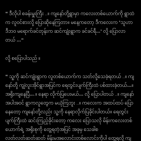
“ ဒီလိုပါ စခန်းမှူးကြီး ..။ ကျနော်တို့ရွာမှာ ကလေးတစ်ယောက်ကို ရွာထဲ
က လူဝင်စားလို့ ပြောဆိုနေကြတာ။ မနေ့ကတော့ ဒီကလေးက ‘သူဟာ
ဒီဘ၀ မရောက်ခင်တုန်းက ဆင်ကျုံးရွာက ခင်ခင်ရီ…’ လို့ ပြောလာ
တယ် …”
လို့ စပြောပါသည် ။
“ သူ့ကို ဆင်ကျုံးရွာက လူတစ်ယောက်က သတ်လို့သေခဲ့ရတယ် ..။ ကျ
နော်တို့ ကျွဲလူးအိုင်ရွာအပြင်က ရေတွင်းပျက်ကြီးထဲ ပစ်ထားခဲ့တယ်…။
အရိုးကျနေပြီ….။ နေရာ လိုက်ပြပေးမယ်… လို့ ပြောပါတယ် ..။ ကျနော်
အပါအဝင် ရွာကလူတွေက မယုံကြဘူး ..။ ကလေးက အထပ်ထပ် ပြော
နေတော့ ကျနော်တို့လည်း သူ့ကို နေရာလိုက်ပြခိုင်းပါတယ်။ ရေတွင်း
ပျက်ကြီးထဲ ဆင်းကြည့်ခိုင်းတော့ ကလေး ပြောသလို မိန်းကလေးတစ်
ယောက်ရဲ့ အရိုးစုကို တွေ့ရတဲ့အပြင် အခုမှ သေခါစ
လတ်လတ်ဆတ်ဆတ် မိန်းမအလောင်းတစ်လောင်းကိုပါ တွေ့ရလို့ ကျ