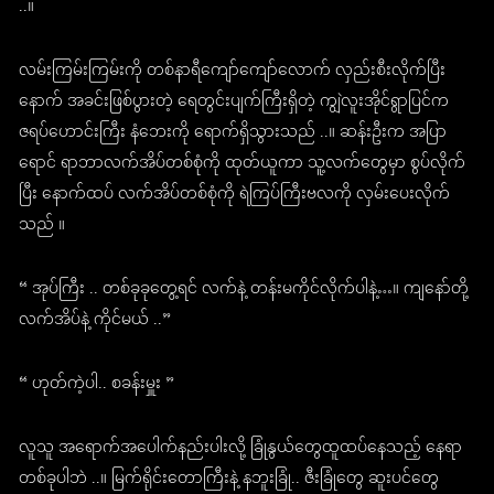
..။
လမ်းကြမ်းကြမ်းကို တစ်နာရီကျော်ကျော်လောက် လှည်းစီးလိုက်ပြီး
နောက် အခင်းဖြစ်ပွားတဲ့ ရေတွင်းပျက်ကြီးရှိတဲ့ ကျွဲလူးအိုင်ရွာပြင်က
ဇရပ်ဟောင်းကြီး နံဘေးကို ရောက်ရှိသွားသည် ..။ ဆန်းဦးက အပြာ
ရောင် ရာဘာလက်အိပ်တစ်စုံကို ထုတ်ယူကာ သူ့လက်တွေမှာ စွပ်လိုက်
ပြီး နောက်ထပ် လက်အိပ်တစ်စုံကို ရဲကြပ်ကြီးဗလကို လှမ်းပေးလိုက်
သည် ။
“ အုပ်ကြီး .. တစ်ခုခုတွေ့ရင် လက်နဲ့ တန်းမကိုင်လိုက်ပါနဲ့…။ ကျနော်တို့
လက်အိပ်နဲ့ ကိုင်မယ် ..”
“ ဟုတ်ကဲ့ပါ.. စခန်းမှူး ”
လူသူ အရောက်အပေါက်နည်းပါးလို့ ခြုံနွယ်တွေထူထပ်နေသည့် နေရာ
တစ်ခုပါဘဲ ..။ မြက်ရိုင်းတောကြီးနဲ့ နဘူးခြုံ.. ဇီးခြုံတွေ ဆူးပင်တွေ