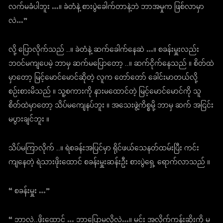
လက်မခံပါဘူး …။ ခဲတံနဲ့ စားပွဲခေါက်တာနဲ့ဘဲ ဘာအမှုက ဖြစ်လာမှာ
လဲ…”
လို့ ပြောလိုက်သည် ..။ ခဲတံနဲ့ ဆက်ခေါက်နေဆဲ …။ စခန်းမှူးလည်း
ဘဝင်မကျပေမဲ့ ဘာမှ ဆက်မပြောတော့ ..။ ဆက်ငိုက်နေသည် ။ စိတ်ထဲ
မှာတော့ မြင့်မောင်မောင်ဆိုတဲ့ လူက တော်တော် ခေါင်းမာတယ်လို့
စဉ်းစားမိသည် ။ သူ့စကားကို နားမထောင်တဲ့ မြင့်မောင်မောင်ကို သူ
စိတ်ထဲမှာတော့ သိပ်မကျေနပ်ဘူး ။ အသေးဖွဲ့ကိစ္စမို့ ဘာမှ ဆက် အငြင်း
မပွားချင်ဘူး ။
သိပ်မကြာလိုက် ..။ ရဲစခန်းအပြင်မှာ ရိုင်ဖယ်သေနတ်ထမ်းပြီး ကင်း
ကျနေတဲ့ ရဲသားဖိုးထောင် စခန်းမှူးဆန်းဦး စားပွဲရှေ့ ရောက်လာသည် ။
“ စခန်းမှူး …”
“ ဘာလဲ..ဖိုးထောင် … ဘာပြောမလို့လဲ…။ မင်း အလိုက်ကန်းဆိုးကို မ