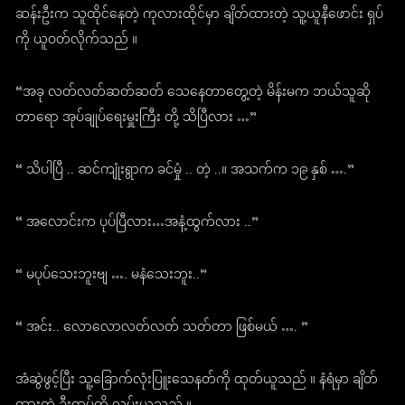
ဆန်းဦးက သူထိုင်နေတဲ့ ကုလားထိုင်မှာ ချိတ်ထားတဲ့ သူ့ယူနီဖောင်း ရှပ်
ကို ယူဝတ်လိုက်သည် ။
“အခု လတ်လတ်ဆတ်ဆတ် သေနေတာတွေ့တဲ့ မိန်းမက ဘယ်သူဆို
တာရော အုပ်ချုပ်ရေးမှူးကြီး တို့ သိပြီလား …”
“ သိပါပြီ .. ဆင်ကျုံးရွာက ခင်မှုံ .. တဲ့ ..။ အသက်က ၁၉ နှစ် ….”
“ အလောင်းက ပုပ်ပြီလား…အနံ့ထွက်လား ..”
“ မပုပ်သေးဘူးဗျ …. မနံသေးဘူး..”
“ အင်း.. လောလောလတ်လတ် သတ်တာ ဖြစ်မယ် …. ”
အံဆွဲဖွင့်ပြီး သူ့ခြောက်လုံးပြူးသေနတ်ကို ထုတ်ယူသည် ။ နံရံမှာ ချိတ်