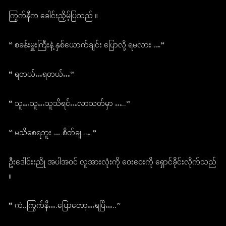
ကြွက်နီက ခေါင်းညှိမ့်ပြသည် ။
“ စခန်းမှူးကြီးနဲ့ နှစ်ယောက်ချင်း ပြောလို့ ရမလား …”
“ ရတယ်…ရတယ်…”
“ သူ…သူ…သူသိရင်…လာသတ်မှာ …..”
“ မသိစေရဘူး ….စိတ်ချ ….”
ဦးဒေါင်းးညို အပါအဝင် လူအားလုံးကို ဝေးဝေးကို ရှောင်ခိုင်းလိုက်သည်
။
“ ကဲ..ကြွက်နီ….ပြောတော့…ရပြီ…..”