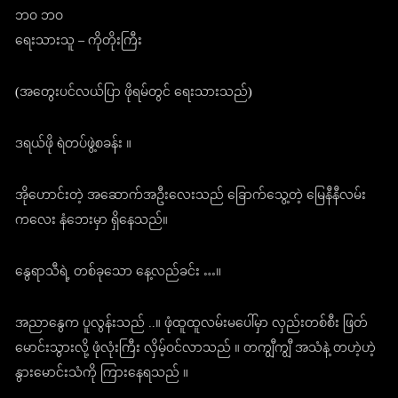
ဘဝ ဘဝ
ရေးသားသူ – ကိုတိုးကြီး
(အတွေးပင်လယ်ပြာ ဖိုရမ်တွင် ရေးသားသည်)
ဒရယ်ဖို ရဲတပ်ဖွဲ့စခန်း ။
အိုဟောင်းတဲ့ အဆောက်အဦးလေးသည် ခြောက်သွေ့တဲ့ မြေနီနီလမ်း
ကလေး နံဘေးမှာ ရှိနေသည်။
နွေရာသီရဲ့ တစ်ခုသော နေ့လည်ခင်း …။
အညာနွေက ပူလွန်းသည် ..။ ဖုံထူထူလမ်းမပေါ်မှာ လှည်းတစ်စီး ဖြတ်
မောင်းသွားလို့ ဖုံလုံးကြီး လှိမ့်ဝင်လာသည် ။ တကျွီကျွီ အသံနဲ့ တဟဲ့ဟဲ့
နွားမောင်းသံကို ကြားနေရသည် ။