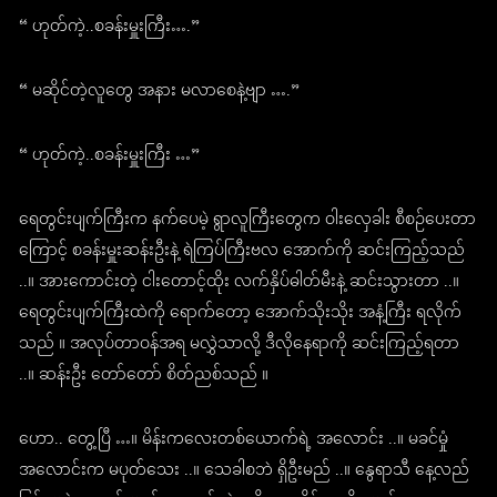
“ ဟုတ်ကဲ့..စခန်းမှူးကြီး….”
“ မဆိုင်တဲ့လူတွေ အနား မလာစေနဲ့ဗျာ ….”
“ ဟုတ်ကဲ့..စခန်းမှူးကြီး …”
ရေတွင်းပျက်ကြီးက နက်ပေမဲ့ ရွာလူကြီးတွေက ဝါးလှေခါး စီစဉ်ပေးတာ
ကြောင့် စခန်းမှူးဆန်းဦးနဲ့ ရဲကြပ်ကြီးဗလ အောက်ကို ဆင်းကြည့်သည်
..။ အားကောင်းတဲ့ ငါးတောင့်ထိုး လက်နှိပ်ဓါတ်မီးနဲ့ ဆင်းသွားတာ ..။
ရေတွင်းပျက်ကြီးထဲကို ရောက်တော့ အောက်သိုးသိုး အနံ့ကြီး ရလိုက်
သည် ။ အလုပ်တာဝန်အရ မလွှဲသာလို့ ဒီလိုနေရာကို ဆင်းကြည့်ရတာ
..။ ဆန်းဦး တော်တော် စိတ်ညစ်သည် ။
ဟော.. တွေ့ပြီ …။ မိန်းကလေးတစ်ယောက်ရဲ့ အလောင်း ..။ မခင်မှုံ
အလောင်းက မပုတ်သေး ..။ သေခါစဘဲ ရှိဦးမည် ..။ နွေရာသီ နေ့လည်