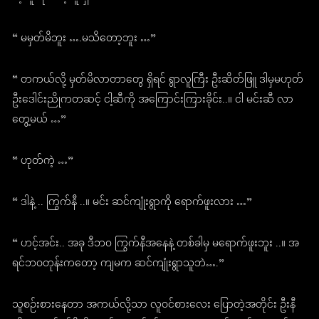
“ မမှတ်မိဘူး ….မသိတော့ဘူး …”
“ တကယ်လို့ မှတ်မိလာတာတွေ ရှိရင် ရွာလူကြီး ဦးဆိတ်ဖြူ ဒါမှမဟုတ်
ဦးဒေါင်းညိုကတဆင့် ငါ့ဆီကို အကြောင်းကြားခိုင်း..။ ငါ မင်းဆီ လာ
တွေ့မယ် …”
“ ဟုတ်ကဲ့ …”
“ ဒါနဲ့ .. ကြွက်နီ ..။ မင်း ဆင်ကျုံးရွာကို ရောက်ဖူးလား …”
“ ဟင့်အင်း.. အခု ဒီဘ၀ ကြွက်နီအနေနဲ့ တစ်ခါမှ မရောက်ဖူးဘူး ..။ အ
ရင်ဘဝတုန်းကတော့ ကျမက ဆင်ကျုံးရွာသူဘဲ….”
သူစဉ်းစားနေတာ အကယ်လို့သာ လူဝင်စားလေး ပြောတဲ့အတိုင်း ဦးနီ