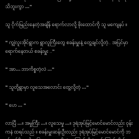
သိဘူးကွာ …”
သူ ငိုက်မြည်းနေတဲ့အချိန် ရောက်လာလို့ ဖိုးထောင်ကို သူ မကျေနပ် ။
“ ကျွဲလူးအိုင်ရွာက ရွာလူကြီးတွေ စခန်းမှူးနဲ့ တွေ့ချင်လို့တဲ့.. အပြင်မှာ
ရောက်နေတယ် စခန်းမှူး ..”
“ အာ….ဘာကိစ္စတဲ့လဲ …”
“ သူတို့ရွာမှာ လူသေအလောင်း တွေ့လို့တဲ့ …”
“ ဟေ … ”
လာပြီ …။ အမှုကြီး …။ လူသေမှု …။ ဒုရဲအုပ်မြင့်မောင်မောင်လည်း ဝုန်း
ကနဲ ထရပ်သည် ။ စခန်းမှူးဆန်းဦးလည်း ဒုရဲအုပ်မြင့်မောင်မောင်ကို ဘ