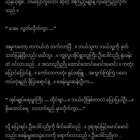
ယ့်နှယ့်ရှိစ.. ငါမပြောဘူးလား ဆိုတဲ့ အကြည့်မျိုးနဲ့ လှမ်းကြည့်လိုက်
သည် ။
“ အေး..လွှတ်လိုက်ကွာ …”
အမှုကတော့ တကယ်ဘဲ တက်လာပြီ ..။ ဘယ်သူက ဘယ်သူ့ကို ခုတ်
သတ်ပြန်ပြီလည်း မသိဘူး ..။ ကျွဲလူးအိုင်ရွာလူကြီး ဦးဒေါင်းညို ရုံးခန်း
ထဲ ဝင်လာသည် ..။ အသားညိုညို ထောင်ထောင်မောင်းမောင်း ။ ကတုံး
ပြောင်ပြောင်နဲ့ ..။ ကော်လာကတုံး ရှပ်အဖြူ .. အကွက်ကြဲကြဲ ပလေ
ကပ်လုံချည် ခိုပြာရောင်နဲ့ ..။ စခန်းမှူးဆန်းဦးက…
“ အုပ်ချုပ်ရေးမှူးကြီး … ထိုင်ဗျာ…။ ဘယ်လိုဖြစ်တာလဲ ပြောပြပါဦး…။
ဖိုးထောင်ရေ.. လဘက်ရည် မှာလိုက်ကွာ…”
လို့ ပြောရင်း ဦးဒေါင်းညိုကို ဖိတ်ခေါ်သည် ..။ ဒုရဲအုပ်မြင့်မောင်မောင်
လည်း စခန်းမှူးစားပွဲဘေးကို ရောက်လာသည် ။ ဦးဒေါင်းညိုက ..