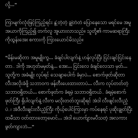
လို့…”
ကြာမျက်လုံးဖြင့်ကြည့်ရင်း နွဲ့တဲ့တဲ့ ချွဲတဲတဲ ပြောနေသော မရင်မေ အမူ
အယာကိုကြည့်၍ တက်လူ အူယားလာသည်။ သူတို့၏ ကာမဆရာကြီး
ကိုထွန်းအေး စကားကို ကြားယောင်မိသည်။
“မိန်းမဆိုတာ အမူမျိုးကွ… ခံချင်ပါလျက်နဲ့ ဟန်လုပ်ပြီး ငြင်းချင်ငြင်းနေ
တာ.. ဒါကို အဟုတ်မမှတ်နဲ့… အေး… ငြင်းလေ ခံချင်လေသာ မှတ်…
သူတို့က အခံမျိုး လုပ်ရင် သေချာပေါက် ခံမှာပဲ… စောက်ဖုတ်ဆိုတာ
လီးအလိုးခံဖို့ သဘာဝက ဖန်တီးပေးထားတာပဲ… လီးက လုပ်တတ်တဲ့
သဘာဝရှိတယ်… စောက်ဖုတ်က ခံရမဲ့ သဘာဝရှိတယ်.. ခံရမဲ့စောက်
ဖုတ်ကြီး ရှိပါလျက်နဲ့ လီးက မလိုးတတ်ဘူးဆိုရင် အဲဒါ လီးဖျင်းလီးညံ့
ပဲ..၊ အဲဒီလီးဖျင်းလီးညံ့ကြီး ကိုယ့်ပေါင်ကြားမှာ ကပ်နေရင် ပုဆိုးချွတ်ပြီး
ထမီသာ ဝတ်ထားတော့မောင်… အဲဒါ ယောက်ျားမပီသတဲ့ အလကား
ဖွတ်ကျားဘဲ…”