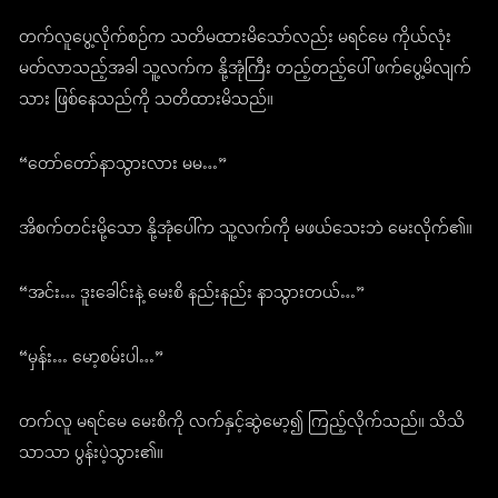
တက်လူပွေ့လိုက်စဉ်က သတိမထားမိသော်လည်း မရင်မေ ကိုယ်လုံး
မတ်လာသည့်အခါ သူ့လက်က နို့အုံကြီး တည့်တည့်ပေါ် ဖက်ပွေ့မိလျက်
သား ဖြစ်နေသည်ကို သတိထားမိသည်။
“တော်တော်နာသွားလား မမ…”
အိစက်တင်းမို့သော နို့အုံပေါ်က သူ့လက်ကို မဖယ်သေးဘဲ မေးလိုက်၏။
“အင်း… ဒူးခေါင်းနဲ့ မေးစိ နည်းနည်း နာသွားတယ်…”
“မှန်း… မော့စမ်းပါ…”
တက်လူ မရင်မေ မေးစိကို လက်နှင့်ဆွဲမော့၍ ကြည့်လိုက်သည်။ သိသိ
သာသာ ပွန်းပဲ့သွား၏။