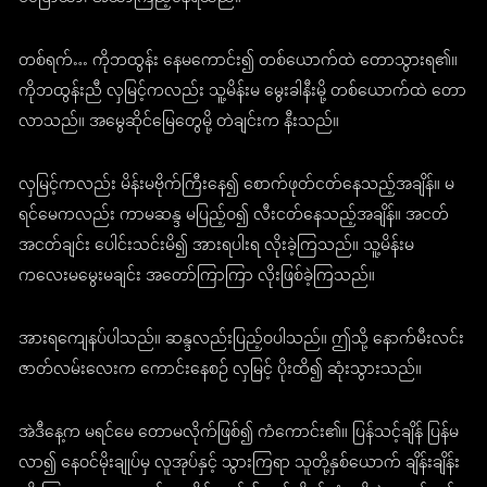
တစ်ရက်… ကိုဘထွန်း နေမကောင်း၍ တစ်ယောက်ထဲ တောသွားရ၏။
ကိုဘထွန်းညီ လှမြင့်ကလည်း သူ့မိန်းမ မွေးခါနီးမို့ တစ်ယောက်ထဲ တော
လာသည်။ အမွေဆိုင်မြေတွေမို့ တဲချင်းက နီးသည်။
လှမြင့်ကလည်း မိန်းမဗိုက်ကြီးနေ၍ စောက်ဖုတ်ငတ်နေသည့်အချိန်။ မ
ရင်မေကလည်း ကာမဆန္ဒ မပြည့်ဝ၍ လီးငတ်နေသည့်အချိန်။ အငတ်
အငတ်ချင်း ပေါင်းသင်းမိ၍ အားရပါးရ လိုးခဲ့ကြသည်။ သူ့မိန်းမ
ကလေးမမွေးမချင်း အတော်ကြာကြာ လိုးဖြစ်ခဲ့ကြသည်။
အားရကျေနပ်ပါသည်။ ဆန္ဒလည်းပြည့်ဝပါသည်။ ဤသို့ နောက်မီးလင်း
ဇာတ်လမ်းလေးက ကောင်းနေစဉ် လှမြင့် ပိုးထိ၍ ဆုံးသွားသည်။
အဲဒီနေ့က မရင်မေ တောမလိုက်ဖြစ်၍ ကံကောင်း၏။ ပြန်သင့်ချိန် ပြန်မ
လာ၍ နေဝင်မိုးချုပ်မှ လူအုပ်နှင့် သွားကြရာ သူတို့နှစ်ယောက် ချိန်းချိန်း