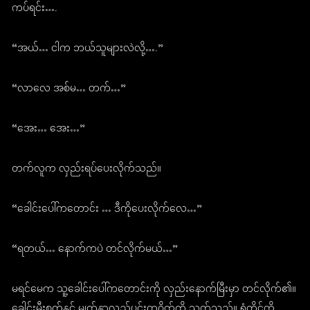
ကပ်ရင်း….
“အယ်… ငါက ဘယ်သူများလဲလို့….”
“လာလေ အစ်မ… တက်…”
“အေး… အေး…”
တက်လူက လှည်းရပ်ပေးလိုက်သည်။
“ခေါင်းပေါ်ကတောင်း … ဒီကိုပေးလိုက်လေ…”
“ရတယ်… နောက်ကပဲ တင်လိုက်မယ်…”
မရင်မေက သူ့ခေါင်းပေါ်ကတောင်းကို လှည်းနောက်မြီးမှာ တင်လိုက်၏။
ခေါင်းမီးစုတ်နှင့် မျက်နှာလည်ပင်းတဝိုက်ကို သုတ်သည်။ ရံတိုင်ကို