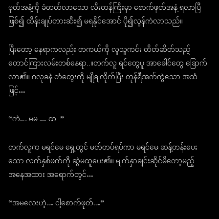
ဖုတ်အနံ့ကို ခံတတ်လာသော လီးတန်ကြီးမှာ စောက်ဖုတ်အနံ့ ရလာပြီ
ဖြစ်၍ ထိန်းချုပ်တားဆီး၍ မရနိုင်အောင် ပို၍လွန်ကဲလာသည်။
ပြီးတော့ နေရာကလည်း တကယ့်ကို လူသူကင်း တိတ်ဆိတ်သည့်
တောင်ကြားလမ်းတစ်နေရာ..။တက်လူ ရင်တွေပူ အာခေါင်တွေ ခြောက်
လာ၏။ ဂလုခနဲ တံတွေးကို မျိုချလိုက်ပြီး တုန်ရီအက်ကွဲသော အသံ
ဖြင့်…
“ကဲ… မမ … ထ..”
တက်လူက မရင်မေ ရှေ့တွင် မတ်တပ်ရပ်ကာ မရင်မေ ဆန့်တန်းပေး
သော လက်နှစ်ဖက်ကို ဆွဲမထူပေး၏။ မျက်နှာချင်းဆိုင်မိတော့မည့်
အနေအထား အရောက်တွင်…
“အမလေးဟဲ့… ငါ့စောက်ဖုတ်…”