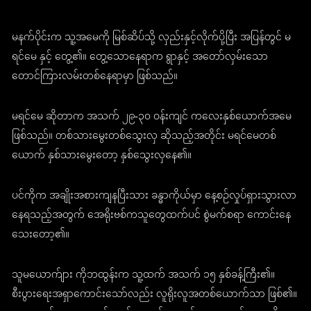
မနက်ပိုင်းက သူ့အမေကို မြစ်ဆိပ်သို့ လှည်းနှင့်လိုက်ပို့ပြီး အပြန်တွင် မ
ရင်မေ နှင့် တွေ့၏။ တွေ့သောနေရာက ရွာနှင့် အတော်လှမ်းသော
တောင်ကြားလမ်းတစ်နေရာမှာ ဖြစ်သည်။
မရင်မေ ဆိုတာက အသက် ၂၉-၃၀ ဝန်းကျင် ကလေးနှစ်ယောက်အမေ
ဖြစ်သည်။ တစ်သားမွေးတစ်သွေးလှ ဆိုသည့်အတိုင်း မရင်မေတစ်
ယောက် နှစ်သားမွေးတော့ နှစ်သွေးလှနေ၏။
ပင်ကိုက အချိုးအစားကျနပြီးသား ခန္ဓာကိုယ်မှာ နေ့စဉ်လှုပ်ရှားသွားလာ
နေရသည့်အတွက် အေရိုးဗစ်ကသူတွေထက်ပင် စွဲမက်စရာ ကောင်းနေ
သေးတော့၏။
သူမယောက်ျား ကိုဘထွန်းက သူ့ထက် အသက် ၁၅ နှစ်ခန့်ကြီး၏။
စီးပွားရေးအရှာကောင်းသော်လည်း လူရိုးလူအတစ်ယောက်သာ ဖြစ်၏။