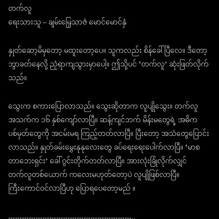
တက်လူ
ရေးသားသူ – ချမ်းမြေ့သာဇံ မောင်မောင်နှံ
နှုတ်ဆော့မိမှတော့ မထူးတော့ပေ။ သူကလည်း စိန်ခေါ်ပြီလေ။ ဒီတော့
ဘွာခတ်နေလို့ ညံ့ရာကျသွားမှာပေါ့။ ဤသို့ပင် ‘တက်လူ’ ဆုံးဖြတ်လိုက်
သည်။
သွေးက စကားပြောလာသည်။ သွေးဆိုတာက လူပျိုသွေး။ တက်လူ
အသက်က ၁၆ နှစ်ကျော်လာပြီ။ ဆန့်ကျင်ဘက် မိန်းမတွေရဲ့ အဓိက
ပစ်မှတ်တွေကို အငမ်းမရ ကြည့်တတ်လာပြီ။ ပြီးတော့ အသံတွေပြောင်း
လာသည်။ နှုတ်ခမ်းမွှေးနုနုလေးတွေ ခပ်ရေးရေးပေါက်လာပြီ။ ‘မာစ
တာဘေးရှင်း’ ခေါ် ဂွင်းတိုက်တတ်လာပြီ။ အားလုံးခြုံလိုက်လျှင်
တက်လူတစ်ယောက် ကလေးမဟုတ်တော့ပဲ လူပျိုဖြစ်လာပြီ။
ကြီးကောင်ဝင်လာပြီဟု ပြောရပေတော့မည် ။
………………………………………………..