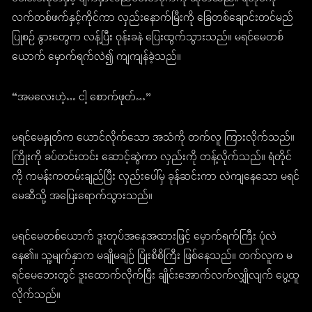
လက်တစ်ဖက်နှင့်ကိုင်ကာ လှည်းနောက်မြီးကို ခြေတစ်ချောင်းတင်မည်
ပြုစဉ် နွားတွေက လန့်ပြီး ဝုန်းခနဲ ပြေးထွက်သွားသည်။ မရင်မေတစ်
ယောက် မှောက်ရက်လဲ၍ ကျကျန်ခဲ့သည်။
“အမလေးဟဲ့… ငါ့ စောက်ဖုတ်…”
မရင်မေနှုတ်က ယောင်လိုက်သော အသံကို တက်လူ ကြားလိုက်သည်။
ကြိုးကို ခပ်တင်းတင်း ဆောင့်ဆွဲကာ လှည်းကို တန့်လိုက်သည်။ ရံတိုင်
ကို ကမန်းကတမ်းချည်ပြီး လှည်းပေါ်မှ ခုန်ဆင်းကာ လဲကျနေသော မရင်
မေဆီသို့ အပြေးရောက်သွားသည်။
မရင်မေတစ်ယောက် ဒူးတုပ်အနေအထားဖြင့် မှောက်ရက်ကြီး ပုံလဲ
နေ၏။ သူ့မျက်နှာက မချိုမချဉ် ပြုံးစိစိကြီး ဖြစ်နေသည်။ တက်လူက မ
ရင်မေဘေးတွင် ဒူးထောက်လိုက်ပြီး ချိုင်းအောက်လက်လျှိုလျက် ပွေ့ထူ
လိုက်သည်။