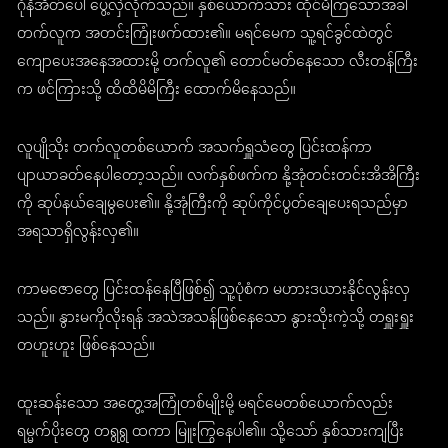
ဂုံနီအိတ်ပေါ် ပွေ့လှဲလိုက်သည်။ နှစ်ယောက်သား ထိုင်မိကြသောအခါ
တက်လူက အတင်းကြုံးဖက်ထား၏။ မရင်မေက သူ့ရင်ခွင်ထဲတွင်
ကျောပေးအနေအထားမို့ တက်လူ၏ တောင်မတ်နေသော လီးတန်ကြီး
က ဖင်ကြားသို့ ထိထိမိမိကြီး ထောက်မိနေသည်။
လူပျိုသိုး တက်လူတစ်ယောက် အသက်ရှူသံတွေ ပြင်းထန်ကာ
ပျာယာခတ်နေပါတော့သည်။ လက်နှစ်ဖက်က နို့အုံတင်းတင်းအိအိကြီး
ကို ဆုပ်နယ်ချေမွပေး၏။ နို့အုံကြီးကို ဆုပ်ကိုင်ပွတ်ချေပေးရသည်မှာ
အရသာရှိလွန်းလှ၏။
ကာမဇောတွေ ပြင်းထန်နေပြီဖြစ်၍ သူ့ပုံစံက မဟားဒယားနိုင်လွန်းလှ
သည်။ နွားမကိုလိုးရန် အသဲအသန်ဖြစ်နေသော နွားသိုးကဲ့သို့ တရှူးရှူး
တဟူးဟူး ဖြစ်နေသည်။
ထူးဆန်းသော အတွေ့အကြုံတစ်မျိုးမို့ မရင်မေတစ်ယောက်လည်း
ရမ္မက်ပိုးတွေ တရွရွ ထကာ မြူးကြွနေပါ၏။ သို့သော် နှစ်သားကျပြီး