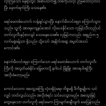
လိုးကြသော နေရာတွင် အဆိပ်တက်၍ တစ်ကိုယ်လုံး ညိုမဲတောင့်တင်း
ပြီး မှောက်ရက်ကြီး သေနေ၏။
မရင်မေတစ်ယောက် လန့်ဖျပ်သွားပြီး နောက်မီးလင်းရမှာ ကြောက်သွား
သည်။ သူ့ကို အားရကျေနပ်အောင် လိုးပေးနိုင်သော လှမြင့်လီးသည်ပင်
တက်လူလီးနှင့်စာလျင် သေးနေသေး၏။ လှမြင့်ကလည်း အရှည်က ၅
လက်မခွဲခန့်သာ ရှိသည်။ သို့သော် အနှိုက်အဆွ အပွတ်အသပ်
ကောင်း၏။
နောက်မီးလင်းရမှာ ကြောက်သော မရင်မေတစ်ယောက် တက်လူလီး
ကြီးကို အလွတ်မခံနိုင်။ မြွေမကလို့ နဂါးပင် မြိုမြို၊ အားရပါးရကြီး
အလိုးခံတော့မည်။
ကောင်လေးက အတွေ့အကြုံ လုံးဝရှိပုံမရ။ ကိစ္စမရှိ ဒီကိစ္စမျိုးက သင်
လျှင် တတ်လွယ်သည်။ အလိုးခံရင်း သင်ပေးသွားမည်။ အတွေးဖြင့်
တွေနေသော တက်လူကို မရင်မေက ကြာမျက်စချီလျက် မေးပြန်သည်။