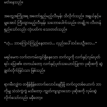
မတ်နေသည်။
အတွေ့အကြုံအရ အတော်ရှည်မည့်လီးမှန်း သိလိုက်သည်။ အရွယ်နှင့်မ
မျှအောင် ကြီးထွားမည့်လီးမှန်း သဘောပေါက်သည်။ တချို့က လီးတန်
ရှည်သော်လည်း လုံးပတ်က သေးတတ်သည်။
“ဟဲ့… ဘာကြောင်ကြည့်နေတာလဲ… လှည်းပေါ် တင်ပေးဦးလေ…”
မရင်မေက လက်တကမ်းတွင်ရှိနေသော တက်လူကို လက်နှင့်လှမ်းပုတ်
ရင်း ပြော၏။ တကယ်တော့ လက်နှင့်ပုတ်သယောင်ပြုကာ ပုဆိုးစကို ဆွဲ
ချွတ်လိုက်ခြင်းသာ ဖြစ်သည်။
ရာဂမီးလျှံက တရှိန်ရှိန်တောက်လောင်နေပြီမို့ တက်လူတစ်ယောက် ဘာ
ကိုမျှ သဲသဲကွဲကွဲ မသိတော့၊ ကျွတ်ကျသွားသော ပုဆိုးစကို လှမ်းဆွဲ
လိုက်သော်လည်း မမှီတော့။