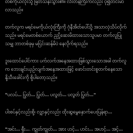
တစ်ကိုယ်လုံးသို့ ဖြတ်သန်းသွား၏။ လီးတန်ကြီးကလည်း ပို၍တင်းမာ
လာသည်။
တက်လူက မရင်မေကိုယ်လုံးကြီးကို ဂုံနီအိတ်ပေါ်သို့ အသာလှဲသိပ်လိုက်
သည်။ မရင်မေတစ်ယောက် ညှို့ဆေးမိထားသောသူပမာ တက်လူပြု
သမျှ ဘာတစ်ခုမှ မငြင်းဆန်မိပဲ နေလိုက်ရသည်။
ဒူးထောင်ပေါင်ကား ပက်လက်အနေအထားဖြစ်သွားသောအခါ တက်လူ
က ဘေးချင်းယှဉ်လျက်အနေအထားဖြင့် ဖောင်းတင်းစူတက်နေသော
နို့သီးခေါင်းကို စို့ပါတော့သည်။
“ပလပ်… ပြွတ်… ပြွတ်… ပလွတ်… ပလွတ် ပြွတ်…”
ပါးစပ်နှင့်လည်းစို့၊ လျှာနှင့်လည်း ထိုးဆွမွှေနှောက်ပေးပြန်ရာ…
“အင်း… ရှီး…. ကျွတ်ကျွတ်… အား ဟင့်… ဟင်း… အဟင့်… အင့်…