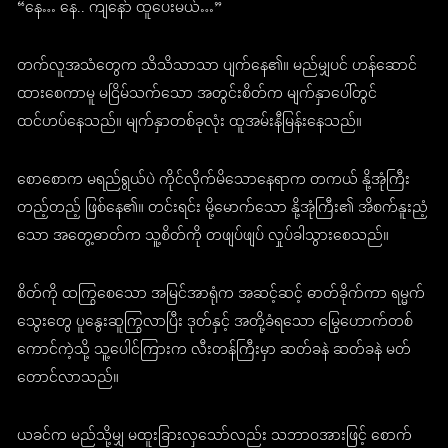
“နေ… နေ.. ကျနော် ထူပေးမယ်…”
တက်လူအသံတွေက သိသိသာသာ ပျက်နေ၏။ မည်မျှပင် ဟန်ဆောင်
ထားစေကာမူ မငြိမ်သက်သော အတွင်းစိတ်က မျက်နှာပေါ်တွင်
ထင်ဟပ်နေသည်။ မျက်နှာတစ်ခုလုံး ထူအမ်းနီမြန်းနေသည်။
စောစောက မရည်ရွယ်ပဲ ကိုင်လိုက်မိသောနေရာက တကယ် နို့အုံကြီး
တည့်တည့် ဖြစ်နေ၏။ တင်းရင်း မို့မောက်သော နို့အုံကြီး၏ အိစက်နူးညံ့
သော အတွေ့ဓာတ်က သူ့စိတ်ကို တဖျပ်ဖျပ် လှုပ်ခါသွားစေသည်။
စိတ်ကို ထကြွစေသော အမြင်အာရုံက အဆင့်ဆင့် ဓာတ်ခိုက်ကာ ရမ္မက်
သွေးတွေ ပူနွေးဆူကြွလာပြီး ဒုတ်နှင့် အတို့ခံရသော မြွေဟောက်တစ်
ကောင်ကဲ့သို့ သူ့ပေါင်ကြားက လီးတန်ကြီးမှာ ဆတ်ခနဲ ဆတ်ခနဲ မတ်
တောင်လာသည်။
ယခင်က မည်သို့မျှ မထူးခြားလှသော်လည်း သဘာဝအားဖြင့် စောက်