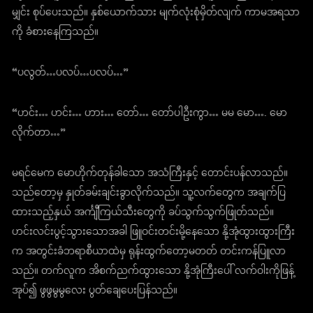
မျှင်း စုပ်ပေးသည်။ နှစ်ယောက်သား မျက်လုံးစုံမှိတ်လျက် ကာမအရသာ
ကို ခံစားနေကြသည်။
“ပလွတ်…ပလပ်…ပလပ်…”
“ဟင်း… ဟင်း… ဟား… တော်… တော်ပါဦးကွာ… မမ မော…. မော
လိုက်တာ…”
မရင်မေက မောဟိုက်တုန်ခါသော အသံကြီးနှင့် တောင်းပန်လာသည်။
သည်တော့မှ နှုတ်ခမ်းချင်းခွာလိုက်သည်။ သူ့လက်တွေက အချက်ပြ
ထားသည့်နှယ် အင်္ကျီကြယ်သီးတွေကို ခပ်သွက်သွက်ဖြုတ်သည်။
ဟင်းလင်းပွင့်သွားသောအခါ ဖြူဝင်းတင်းမို့နေသော နို့အုံထွားထွားကြီး
က အတွင်းခံဘရာစီယာထဲမှ ရုန်းထွက်တော့မတတ် တင်းကန်ပြူလာ
သည်။ တက်လူက အိစက်ညက်ထွားသော နို့အုံကြီးပေါ် လက်ဝါးကိုဖြန့်
အုပ်၍ ဖွဖွမွမွလေး ပွတ်ချေပေးပြန်သည်။