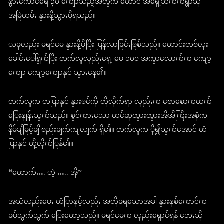
နွားကောင်ရေ ၃၀ ကျော်သည့်အတွက် တောင် အရှေ့ဘက်ကရွာသို့
အမြဲတမ်း နွားနို့သွားပို့ရသည်။
ယခုလည်း မရင်မေ နွားနို့ပို့ပြီး ပြန်လာခြင်းဖြစ်သည်။ တောင်းတစ်လုံး
ခေါင်းပေါ်ရွက်ပြီး တက်လူလှည်းရှေ့ ပေ ၁၀၀ အကွာလောက်က ကျော့
ကျော့ ကျော့ကျော့နှင့် သွားနေ၏။
တက်လူက တံပြာနှင့် နွားဖင်ကို တို့လိုက်ရာ လှည်းက စောစောကထက်
ပြေးနှုန်းသွက်သည်။ စွင့်ကားသော တင်ဆုံထွားထွားအိအိကြီးအစုံက
နိမ့်ချီမြင့်ချီ စည်းချက်ကျလျက် ရှိ၏။ တက်လူက ပို၍သွက်အောင် တံ
ပြာနှင့် တို့လိုက်ပြန်၏။
“တောက်…. ဟဲ့ ….. အို”
အသံလည်းပေး တံပြာနှင့်လည်း အတို့ခံရသောအခါ နွားနှစ်ကောင်က
ခပ်သွက်သွက် ပြေးတော့သည်။ မရင်မေက လှည်းရှောင်ရန် ဘေးသို့