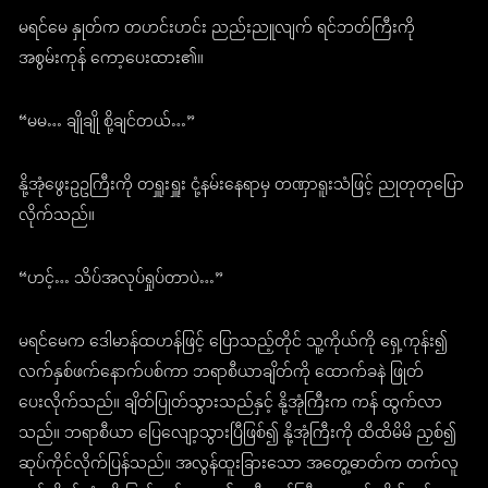
မရင်မေ နှုတ်က တဟင်းဟင်း ညည်းညူလျက် ရင်ဘတ်ကြီးကို
အစွမ်းကုန် ကော့ပေးထား၏။
“မမ… ချိုချို စို့ချင်တယ်…”
နို့အုံဖွေးဥဥကြီးကို တရှူးရှူး ငုံ့နမ်းနေရာမှ တဏှာရူးသံဖြင့် ညုတုတုပြော
လိုက်သည်။
“ဟင့်… သိပ်အလုပ်ရှုပ်တာပဲ…”
မရင်မေက ဒေါမာန်ထဟန်ဖြင့် ပြောသည့်တိုင် သူ့ကိုယ်ကို ရှေ့ကုန်း၍
လက်နှစ်ဖက်နောက်ပစ်ကာ ဘရာစီယာချိတ်ကို ထောက်ခနဲ ဖြုတ်
ပေးလိုက်သည်။ ချိတ်ပြုတ်သွားသည်နှင့် နို့အုံကြီးက ကန် ထွက်လာ
သည်။ ဘရာစီယာ ပြေလျော့သွားပြီဖြစ်၍ နို့အုံကြီးကို ထိထိမိမိ ညှစ်၍
ဆုပ်ကိုင်လိုက်ပြန်သည်။ အလွန်ထူးခြားသော အတွေ့ဓာတ်က တက်လူ