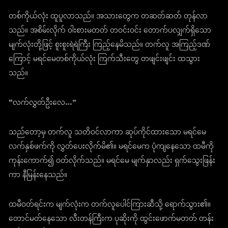
တစ်ကိုယ်လုံး ထူပူလာသည်။ အသားတွေက တဆတ်ဆတ် တုန်လာ
သည်။ အစိမ်းလိုက် ဝါးစားမတတ် တဝင်းဝင်း တောက်ပလျှက်ရှိသော
မျက်လုံးတို့ဖြင့် စူးစူးရဲရဲကြီး ကြည့်နေမိသည်။ တက်လူ အကြည့်ဒဏ်
ကြောင့် မရင်မေတစ်ကိုယ်လုံး ကြက်သီးတွေ တဖျင်းဖျင်း ထသွား
သည်။
“လက်လွှတ်ဦးလေ…”
သည်တော့မှ တက်လူ သတိဝင်လာကာ ဆုပ်ကိုင်ထားသော မရင်မေ
လက်နှစ်ဖက်ကို လွှတ်ပေးလိုက်မိ၏။ မရင်မေက ပုံကျနေသော ထမီကို
ကုန်းကောက်၍ ဝတ်လိုက်သည်။ မရင်မေ မျက်နှာလည်း ရှက်သွေးဖြန်း
ကာ နီမြန်းနေသည်။
ထမီဝတ်ရင်းက မျက်လုံးက တက်လူပေါင်ကြားဆီသို့ ရောက်သွား၏။
တောင်မတ်နေသော လီးတန်ကြီးက ပုဆိုးကို ထွင်းဖောက်မတတ် တန်း