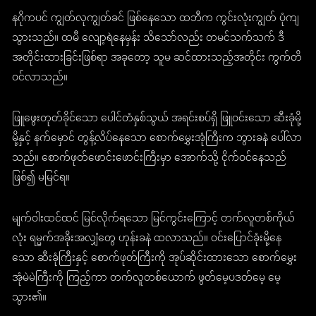
နဂိုကပင် ကျွတ်လုကျွတ်ခင် ဖြစ်နေသော ထဘီက ကွင်းလုံးကျွတ် ပုံကျ
သွားသည်။ ထမီ လျော့ရဲနေမှန်း သိသော်လည်း တမင်သက်သက် ဒီ
အတိုင်းထားခြင်းဖြစ်ရာ အခုတော့ သူမ ဆင်ထားသည့်အတိုင်း ကွက်တိ
ဝင်လာသည်။
ဖြူဖွေးတုတ်ခိုင်သော ပေါင်တံနှစ်သွယ် အရင်းစပ်ရှိ ဖြူဝင်းသော ဆီးခုံမို့
မို့နှင့် နက်မှောင် တွန့်လိပ်နေသော စောက်မွှေးအုံကြီးက ဘွားခနဲ ပေါ်လာ
သည်။ စောက်ဖုတ်ဖောင်းဖောင်းကြီးမှာ အောက်သို့ ငိုက်ဝင်နေသည်
ဖြစ်၍ မမြင်ရ။
မျက်ဝါးထင်ထင် မြင်လိုက်ရသော မြင်ကွင်းကြောင့် တက်လူတစ်ကိုယ်
လုံး ရမ္မက်အခိုးအလျှံတွေ ဟုန်းခနဲ ထလာသည်။ ဝင်းပြောင်ခုံးမို့နေ
သော ဆီးခုံကြီးနှင့် စောက်ဖုတ်ကြီးကို အုပ်ဆိုင်းထားသော စောက်မွှေး
အုံမဲမဲကြီးကို ကြည့်ကာ တက်လူတစ်ယောက် ဖွတ်မေ့ပဒတ်မေ့ မေ့
သွား၏။