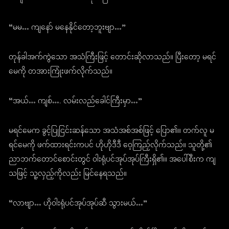
“မမ… ကျနော် မနေနိုင်တော့ဘူးဗျာ…”
တုန်ခါအက်ကွဲသော အသံကြီးဖြင့် တောင်းဆိုလာသည်။ ပြီးတော့ မရင်
မေကို တအားကြုံးဖက်လိုက်သည်။
“အယ်… ကျစ်…. လမ်းလည်ခေါင်ကြီးမှာ…”
မရင်မေက ခွင့်ပြုငြင်းဆန်သော အသံအစ်အစ်ဖြင့် ပြော၏။ တက်လူ မ
ရင်မေကို ဖက်ထားရင်းကပင် ဟိုဟိုဒီဒီ ဝေ့ကြည့်လိုက်သည်။ သူတို့၏
ညာဘက်တောင်စောင်းတွင် ဝါးရုံပင်အုပ်အုပ်ကြီးရှိ၏။ အပေါ်စီးက ကျ
သဖြင့် သူ့လှည့်ကိုလည်း မြင်နေရသည်။
“လာဗျာ… ဟိုဝါးရုံပင်အုပ်အုပ်ဆီ သွားမယ်…”