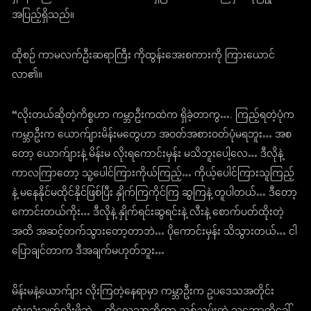
အပြည့်ရှိသည်။
ထိုစဉ် ကာမလက်ဦးဆရာကြီး ကိုထွန်းအေးစကားကို ကြားယောင်
လာ၏။
“လိုးတယ်ဆိုတဲ့ကိစ္စဟာ ကမ္ဘာဦးကထဲက ရှိခဲ့တာကွ…. ကြည့်ရတဲ့ပုံက
ကမ္ဘာဦးက ယောက်ျားမိန်းမတွေဟာ အဝတ်အစားဝတ်ပုံမရဘူး… အစ
တော့ ယောက်ျားနဲ့ မိန်းမ လိုးရကောင်းမှန်း မသိဘူးပေါ့လေ… ဒီလိုနဲ့
ကာလကြာတော့ သူ့ပေါင်ကြားကိုယ်ကြည့်… ကိုယ့်ပေါင်ကြားသူကြည့်
နဲ့ မနေနိုင်မထိုင်နိုင်ဖြစ်ပြီး နှိုက်ကြကိုင်ကြ ဆွကြနဲ့ တူပါတယ်… ဒီတော့
ကောင်းတယ်ကိုး… ဒီလိုနဲ့ နှိုက်ရင်းဆွရင်းနဲ့ လီးနဲ့ စောက်ပတ်ထိုးတဲ့
အထိ အဆင့်တက်သွားတော့တာဘဲ… ပိုကောင်းမှန်း သိသွားတယ်… ငါ
ပြောချင်တာက ဒီအချက်မဟုတ်ဘူး…
မိန်းမနဲ့ယောက်ျား လိုးကြတဲ့နေရာမှာ ကမ္ဘာဦးက ဥပဒေသအတိုင်း