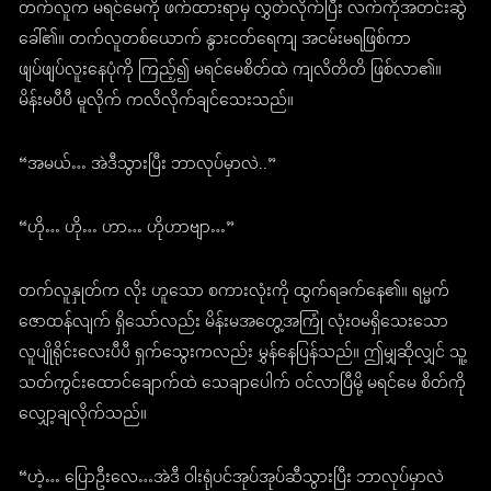
တက်လူက မရင်မေကို ဖက်ထားရာမှ လွှတ်လိုက်ပြီး လက်ကိုအတင်းဆွဲ
ခေါ်၏။ တက်လူတစ်ယောက် နွားငတ်ရေကျ အငမ်းမရဖြစ်ကာ
ဖျပ်ဖျပ်လူးနေပုံကို ကြည့်၍ မရင်မေစိတ်ထဲ ကျလိတိတိ ဖြစ်လာ၏။
မိန်းမပီပီ မူလိုက် ကလိလိုက်ချင်သေးသည်။
“အမယ်… အဲဒီသွားပြီး ဘာလုပ်မှာလဲ..”
“ဟို… ဟို… ဟာ… ဟိုဟာဗျာ…”
တက်လူနှုတ်က လိုး ဟူသော စကားလုံးကို ထွက်ရခက်နေ၏။ ရမ္မက်
ဇောထန်လျက် ရှိသော်လည်း မိန်းမအတွေ့အကြုံ လုံးဝမရှိသေးသော
လူပျိုရိုင်းလေးပီပီ ရှက်သွေးကလည်း မွှန်နေပြန်သည်။ ဤမျှဆိုလျှင် သူ့
သတ်ကွင်းထောင်ချောက်ထဲ သေချာပေါက် ဝင်လာပြီမို့ မရင်မေ စိတ်ကို
လျှော့ချလိုက်သည်။
“ဟဲ့… ပြောဦးလေ…အဲဒီ ဝါးရုံပင်အုပ်အုပ်ဆီသွားပြီး ဘာလုပ်မှာလဲ