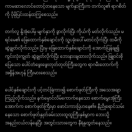
ကာမဆာလောင်တောင့်တနေသော မျက်နှာကြီးက တက်လူ၏ ရာဂစိတ်
ကို ပိုမိုပြင်းထန်ထကြွစေသည်။
တက်လူ နို့အုံပေါ်မှ မျက်နှာကို ခွာလိုက်ပြီး ကိုယ်ကို မတ်လိုက်သည်။ မ
ရင်မေ၏ ခြေထောက်နှစ်ချောင်းကို သူ့ပခုံးပေါ် မတင်လိုက်ပြီး ထမီကို
ဆွဲချွတ်လိုက်သည်။ ပြီးမှ ခြေထောက်နှစ်ချောင်းကို အောက်ပြန်ချ၍
ကွင်းလုံးကျွတ် ဆွဲချွတ်လိုက်ပြီး ဘေးနားချထားလိုက်သည်။ ဖြူဝင်းစို
ပြေသော ပေါင်တံဖွေးဖွေးတုတ်တုတ်ကြီးတွေက ရာဂမီးတောက်ကို
အရှိန်အဟုန် ကြီးမားစေသည်။
ပေါင်နှစ်ချောင်းကို ပင့်တင်ဖြဲကား၍ စောက်ဖုတ်ကြီးကို အသေအချာ
ကြည့်လိုက်သည်။ နက်မှောင်လိမ်ကောက်နေသော စောက်မွှေးအုံကြီး
အောက်က စောက်ဖုတ်ကြီးမှာ ဖောင်းကားပြဲဟနေ၏။ နီညိုရောင်သမ်း
နေသော စောက်ဖုတ်နှုတ်ခမ်းသားထူထူကြီးနှစ်မွှာက ဘေးသို့
အနည်းငယ်လန်နေပြီး အတွင်းသားတွေက နီရဲနုထွတ်နေသည်။