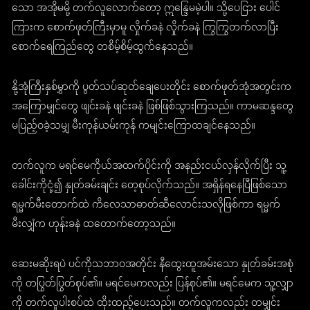
သော အအိုမမို့ တက်လူလောက်တော့ ဣန္ဒြေမမဲ့ပါ။ သို့ပေငြား ပေါင်
ကြားက စောက်ဖုတ်ကြီးမှာမူ လှိုက်ခနဲ လှိုက်ခနဲ ကြွကြွတက်လာပြီး
စောက်ရေကြည်တွေ တစိမ့်စိမ့်ထွက်နေသည်။
နို့အုံကြီးနှစ်မွှာကို ပွတ်သပ်ဆုတ်ချေပေးတိုင်း စောက်ဖုတ်အုံအတွင်းက
အကြောမျှင်တွေ ဖျင်းခနဲ ဖျင်းခနဲ ဖြစ်ဖြစ်သွားကြသည်။ ကာမဆန္ဒတွေ
မပြည့်ဝခဲ့သမျှ မီးကုန်ယမ်းကုန် ကမျင်းကြောထချင်နေသည်။
တက်လူက မရင်မေကိုယ်အထက်ပိုင်းကို အနည်းငယ်လှန်လိုက်ပြီး သူ့
ခေါင်းကိုငုံ့၍ နှုတ်ခမ်းချင်း တေ့စုပ်လိုက်သည်။ အရှိန်ရနေပြီဖြစ်သော
ရမ္မက်မီးတောက်ထဲ ကိလေသာဓာတ်ဆီလောင်းသလိုဖြစ်ကာ ရမ္မက်
မီးလျှံက ဟုန်းခနဲ ထတောက်တော့သည်။
ဆေးမဆိုးရပဲ ပင်ကိုသဘာဝအတိုင်း နီထွေးထူအမ်းသော နှုတ်ခမ်းအစုံ
ကို တပြွတ်ပြွတ်စုပ်၏။ မရင်မေကလည်း ပြန်စုပ်၏။ မရင်မေက သူ့လျှာ
ကို တက်လူပါးစပ်ထဲ ထိုးထည့်ပေးသည်။ တက်လူကလည်း တမျှင်း