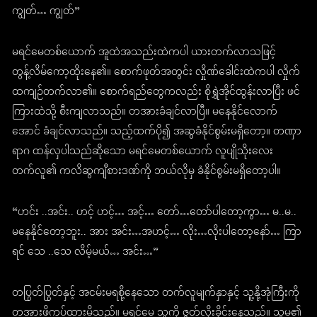
ကျွတ်… ကျွတ်”
မရင်မေတစ်ယောက် အူထဲအသည်းထဲကပါ ယားတက်လာသဖြင့်
တွန့်လိမ်ကော့ထိုးနေ၏။ စောက်ဖုတ်အတွင်း လှိုဏ်ခေါင်းထဲကပါ လှိုက်
ထကျဉ်တက်လာ၏။ စောက်ရည်တွေကလည်း စိုရွှဲအိုင်ထွန်းလာပြီး ဖင်
ကြားထဲသို့ စီးကျလာသည်။ တအားခံချင်လာပြီ။ မနေနိုင်လောက်
အောင် ခံချင်လာသည်။ သည့်ထက်ပို၍ အဆွခံနိုင်စွမ်းမရှိတော့။ တဏှာ
ရာဂ ထန်လှပါသည်ဆိုသော မရင်မေတစ်ယောက် လူပျိုသိုးလေး
တက်လူ၏ ကလိဆွကျီစားဒဏ်ကို ဘယ်လိုမှ ခံနိုင်စွမ်းမရှိတော့ပါ။
“ဟင်း ..အင်း.. ဟင့် ဟင့်… အင့်… တော်…တော်ပါတော့ကွာ… မ..မ..
မနေနိုင်တော့ဘူး.. အား အင်း…အဟင့်… လိုး…လိုးပါတော့နော်… ကြာ
ရင် သေ ..သေ လိမ့်မယ်… အင်း…”
တပြွတ်ပြွတ်နှင့် အငမ်းမရစို့နေသော တက်လူမျက်နှာနှင့် သူ့နို့အုံကြီးကို
တအားဖိကပ်ထားမိသည်။ မရင်မေ သူ့ကို ဇွတ်လိုးခိုင်းနေသည်။ သူမ၏