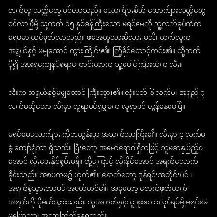
တက်လူ သတ္တိတွေ ဝင်လာသည်။ ယောက်ျားစိတ် ယောက်ျားသတ္တိတွေ
ဝင်လာပြီမို့ သူ့ထက် ၁၅ နှစ်ခန့်ကြီးသော မရင်မေကို သူ့လက်ခုပ်ထဲက
ရေပမာ ထင်မှတ်လာသည်။ ဖအေတူသားမို့လား မသိ၊ တက်လူက
အရွယ်နှင့် မမျှအောင် ထွားကြိုင်း၏။ ကြံ့ခိုင်တောင့်တင်း၏။ ထို့ထက်
ပို၍ အားရကျေနပ်စရာကောင်းတာက သူ့ပေါင်ကြားထဲက လီး။
လီးက အရွယ်နှင့်မမျှအောင် ကြီးထွား၏။ လုံးပတ် ၆ လက်မ၊ အရှည် ၇
လက်မဆိုသော လီးမှာ လူရာဝင်ရုံမျှမက လူရာပင် လွန်နေပေပြီ။
မရင်မေယောက်ျား ကိုဘထွန်းမှာ အသက်သာကြီး၏။ လီးမှာ ၄ လက်မ
ခွဲ ကျော်ရုံသာ ရှိသည်။ ပြီးတော့ အမောရောဂါရှိသဖြင့် သူမဆန္ဒပြည့်ဝ
အောင် လိုးပေးနိုင်စွမ်းမရှိ။ ထို့ကြောင့် လိုးနိုင်အောင် အရက်သောက်
ခိုင်းသည်။ အစပထမ၌ ဟုတ်၏။ နောက်တော့ ဒုန်ရင်းအတိုင်းပင် ၊
အရက်စွဲသွားတာပင် အဖတ်တင်၏။ အခုတော့ စောက်ဖုတ်ထက်
အရက်ကို ပိုမက်သွားသည်။ သူ့အတတ်နှင့်သူ စူးသောလုပ်ရပ်မို့ မရင်မေ
မပြောသာ၊ အသာကြည့်နေရသည်။