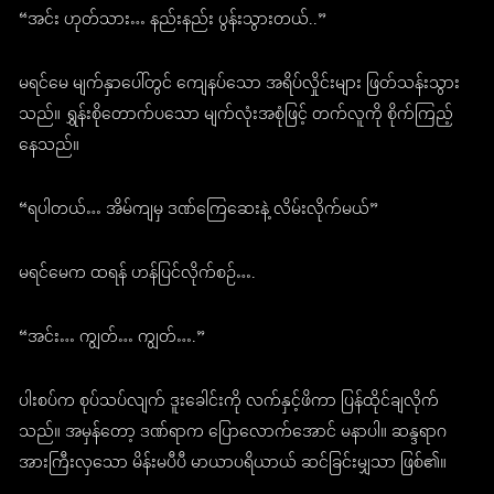
“အင်း ဟုတ်သား… နည်းနည်း ပွန်းသွားတယ်..”
မရင်မေ မျက်နှာပေါ်တွင် ကျေနပ်သော အရိပ်လှိုင်းများ ဖြတ်သန်းသွား
သည်။ ရွှန်းစိုတောက်ပသော မျက်လုံးအစုံဖြင့် တက်လူကို စိုက်ကြည့်
နေသည်။
“ရပါတယ်… အိမ်ကျမှ ဒဏ်ကြေဆေးနဲ့ လိမ်းလိုက်မယ်”
မရင်မေက ထရန် ဟန်ပြင်လိုက်စဉ်….
“အင်း… ကျွတ်… ကျွတ်….”
ပါးစပ်က စုပ်သပ်လျက် ဒူးခေါင်းကို လက်နှင့်ဖိကာ ပြန်ထိုင်ချလိုက်
သည်။ အမှန်တော့ ဒဏ်ရာက ပြောလောက်အောင် မနာပါ။ ဆန္ဒရာဂ
အားကြီးလှသော မိန်းမပီပီ မာယာပရိယာယ် ဆင်ခြင်းမျှသာ ဖြစ်၏။