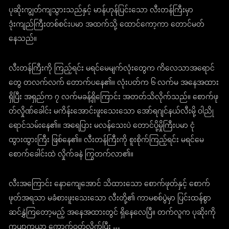
ပုဆိုးကျွတ်ကျသွားသည်နှင့် မာန်ဟုန်ပြင်းသော လီးတန်ကြီးမှာ
ဒုံးကျည်ကြီးတစ်စင်းပမာ အထက်သို့ ထောင်ကော့ကာ တောင်မတ်
နေသည်။
လီးတန်ကြီးကို ကြည့်ရင်း မရင်မေမျက်လုံးတွေက ကိလေသာအရောင်
တွေ တလက်လက် တောက်ပနေ၏။ လုံးပတ်က ၆ လက်မ အနေအထား
ရှိပြီး အရှည်က ၇ လက်မခန့်ရှိကြောင်း အတတ်သိလိုက်သည်။ စောက်ဖု
တ်လှိုဏ်ခေါင်း မကိန်းအောင်းဖူးသေးသော အော်ရဂျင်နယ်လီးမို့ ဝါညို
ရောင်သမ်းနေ၏။ အရေပြား မလန်သေးပဲ တောင်ပို့မှိုကြီးပမာ ငုံ
ထွားထွားကြီး ဖြစ်နေ၏။ လီးတန်ကြီးကို စူးစိုက်ကြည့်ရင်း မရင်မေ
စောက်ခေါင်းထဲ လှိုက်ခနဲ ကြွတက်လာ၏။
လီးအကြောင်း နောကျေအောင် သိထားသော စောက်ဖုတ်နှင့် စောက်
ဖုတ်အရသာ မခံစားဖူးသေးသော လီးတို့၏ ကာမစစ်ပွဲမှာ ပြင်းထန်စွာ
ဆင်နွှဲကြတော့မည့် အနေအထားတွင် ရှိနေလေပြီ။ တက်လူက ပုဆိုးကို
ကပျာကယာ ကောက်ဝတ်လိုက်ပြီး …