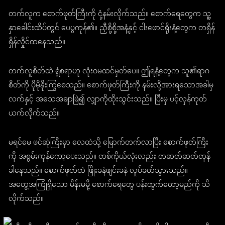
တက်လူက စောက်ဖုတ်ကြီးကို ငုံ့နမ်းလိုက်သည်။ စောက်ရေတွေက သူ့
နှာခေါင်းထိပ်တွင် ပေပွကုန်၏။ ညှီစို့စို့အနံ့နှင့် ငါးဖောင်ရိုးနံ့တွေက တရှိန်
ရှိန်လှိုင်ထနေသည်။
တက်လူစိတ်ထဲ ရွံစရာဟု လုံးဝမထင်မှတ်ပေ။ ဤရနံ့တွေက သူ၏ရာဂ
စိတ်ကို ပိုမိုနိုးကြွစေသည်။ စောက်ဖုတ်ကြီးကို နမ်းလို့အားရသောအခါမှ
လက်နှင့် အသေအချာဖြဲ၍ လျှာကိုထိုးသွင်းသည်။ ပြီးမှ ပင့်လှန်ကုတ်
ယက်လိုက်သည်။
မရင်မေ ဖင်ဆုံကြီးမှာ လေထဲသို့ မြောက်တက်လာပြီး စောက်ဖုတ်ကြီး
ကို အစွမ်းကုန်ကော့ပေးသည်။ တစ်ကိုယ်လုံးလည်း တဆတ်ဆတ်တုန်
ခါနေသည်။ စောက်ဖုတ်ထဲ ဖြိုးခနဲဖျင်းခနဲ လှုပ်ခတ်သွားသည်။
အတွေ့အကြုံရှိသော မိန်းမမို့ စောက်ရေတွေ ပန်းထွက်တော့မည်ကို သိ
လိုက်သည်။