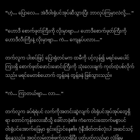
“ဟဲ့… ပြောလေ… အဲဒီဝါးရုံပင်အုပ်ဆီသွားပြီး ဘာလုပ်ကြမှာလဲလို့….”
“ဟောဒီ စောက်ဖုတ်ကြီးကို လိုးမှာဗျာ…၊ ဟောဒီစောက်ဖုတ်ကြီးကို
ဟောဒီလီးကြီးနဲ့ လိုးမှာဗျာ… ကဲ… ကျေနပ်ပလား…”
တက်လူက ပါးစပ်ဖြင့် ပြောရုံတင်မက ထမီကို ပင့်လှန်၍ မရင်မေပေါင်
ကြားရှိ စောက်ဖုတ်ဖောင်းဖောင်းကြီးကို သုံးလေးချက် ကုတ်ထဲ့ပစ်လိုက်
သည်။ မရင်မေတစ်ယောက် တွန့်ခနဲ တွန့်ခနဲ ဖြစ်သွားသည်။
“ကဲ… ကြာတယ်ဗျာ… လာ….”
တက်လူက ခပ်ရဲရဲပင် လက်ကိုအတင်းဆွဲလျက် ဝါးရုံပင်အုပ်အုပ်တွေရှိ
ရာ တောင်ကုန်းလေးဆီသို့ ခေါ်လာခဲ့၏။ ကံကောင်းထောက်မစွာပင်
ဝါးရုံပင်အောက်ခြေမှာ ရှင်းပြောင်နေ၏။ ဂုံနီအိတ်တစ်လုံးပါ အဆင်သင့်
ရှိနေသည်။ အဝင်လမ်းတစ်ဖက်သာရှိပြီး ပတ်ပတ်လည်မှာ လုံခြုံမှု