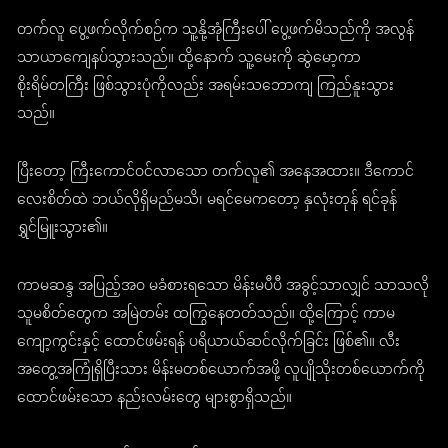
တက်လူ ပွေ့ဖက်လိုက်စဉ်က သူ့နို့အုံကြီးပေါ် ပွေ့ဖက်မိသည်ကို အလွန်
သာယာကျေနပ်သွားသည်။ ထို့နောက် သူ့မေးကို ဆွဲမော့ကာ
စိုးရိမ်တကြီး ဖြစ်သွားပုံကိုလည်း အရမ်းသဘောကျ ကြည်နူးသွား
သည်။
ပြီးတော့ ကြီးကောင်ဝင်လာသော တက်လူ၏ အနေအထား။ ဒီကောင်
လေးစိတ်ထဲ ဘယ်လိုရှိမည်မသိ၊ မရင်မေကတော့ နှလုံးတုန် ရင်ခုန်
ရွှင်မြူးသွား၏။
ကာမဆန္ဒ အပြည့်အဝ မခံစားရသော မိန်းမပီပီ အခွင့်သာလျှင် သာသလို
သူမစိတ်တွေက အမြဲတမ်း ထကြွနေတတ်သည်။ ထို့ကြောင့် ကာမ
ကျော့ကွင်းနှင့် ထောင်ဖမ်းရန် ပရိယာယ်ဆင်လိုက်ခြင်း ဖြစ်၏။ လီး
အတွေ့အကြုံရှိပြီးသား မိန်းမတစ်ယောက်အဖို့ လူပျိုသိုးတစ်ယောက်ကို
ထောင်ဖမ်းသော နည်းလမ်းတွေ များစွာရှိသည်။