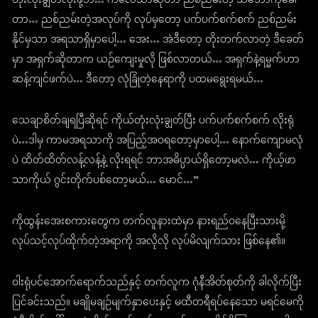
တုံးလုံးချွတ်လိုးဖို့ဘဲ… ကိလေသာဆိုတာ ညစ်ညမ်းတဲ့ သဘောကိုခေါ်
တာ… ညစ်ညမ်းတဲ့အလုပ်ကို လုပ်မှတော့ ပက်ပက်စက်စက် ညစ်ညမ်း
နိုင်မှသာ အရသာရှိမှာပေါ့… အေး… အဲဒီတော့ တိုးတက်လာတဲ့ ဒီခေတ်
မှာ အရှက်ဆိုတာက ယဉ်ကျေးမှုလို ဖြစ်လာတယ်… အရှက်နဲ့ရမ္မက်ဟာ
ဆန့်ကျင်ဖက်ပဲ… ဒီတော့ လုံခြုံတဲ့နေရာကို ပထမရွေးရမယ်…
သေချာစိတ်ချရပြီဆိုရင် ကိုယ်တုံးလုံးချွတ်ပြီး ပက်ပက်စက်စက် လိုးရုံ
ပဲ…ဒါမှ ကာမအရသာကို အပြည့်အဝရတော့မှာပေါ့… နောက်ကျောမလုံ
ပဲ ထိတ်ထိတ်လန့်လန့်နဲ့ လိုးရရင် ဘာအဓိပ္ပာယ်ရှိတော့မလဲ… ကိုယ့်ဖာ
သာကိုယ် ဂွင်းတိုက်ပစ်တော့မယ်… မောင်…”
ကိုထွန်းအေးစကားတွေက တက်လူနားထဲမှာ နားရည်ဝနေပြီးသားမို့
လုပ်သင့်လုပ်ထိုက်တဲ့အရာကို အလိုလို လုပ်မိလျက်သား ဖြစ်နေ၏။
ဝါးရုံပင်အောက်ရောက်သည်နှင့် တက်လူက ဂုံနီအိတ်စုတ်ကို ခါလိုက်ပြီး
ပြင်ခင်းသည်။ မချိုမချဉ်မျက်နှာပေးနှင့် မထီတရီရပ်နေသော မရင်မေကို