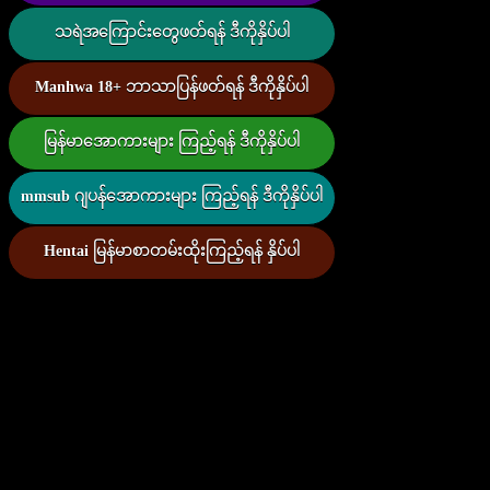
သရဲအကြောင်းတွေဖတ်ရန် ဒီကိုနှိပ်ပါ
Manhwa 18+ ဘာသာပြန်ဖတ်ရန် ဒီကိုနှိပ်ပါ
မြန်မာအောကားများ ကြည့်ရန် ဒီကိုနှိပ်ပါ
mmsub ဂျပန်အောကားများ ကြည့်ရန် ဒီကိုနှိပ်ပါ
Hentai မြန်မာစာတမ်းထိုးကြည့်ရန် နှိပ်ပါ