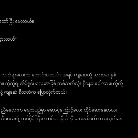
ထော်ပြီး မေးတယ်။
သွားတယ်”
က်ရာလေးက ကောင်းပါတယ်။ အရင် ကျနော်တို့ သားအဖ နှစ်
ုကို့ရဲ့ အိမ်ရှင်မလေးအဖြစ် တစ်သက်လုံး ရှိနေပေးပါလား။ ကိုကို့
လို့ ကျနော် စိတ်ထဲက ပြောလိုက်တယ်။
ကို ညီမလေးက ရေကပျဉ်မှာ ဆောင့်ကြောင့်လေး ထိုင်ဆေးနေတယ်။
ညီမလေးရဲ့ တင်စိုင်ကြီးက ဂစ်တာရှိတ်လို ဘေးနှစ်ဖက် ကားထွက်နေ