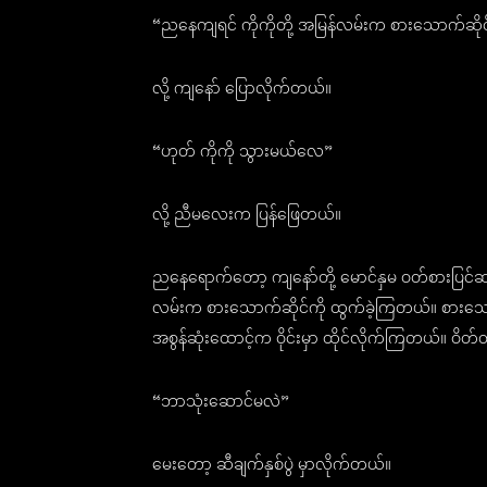
“ညနေကျရင် ကိုကိုတို့ အမြန်လမ်းက စားသောက်ဆိုင
လို့ ကျနော် ပြောလိုက်တယ်။
“ဟုတ် ကိုကို သွားမယ်လေ”
လို့ ညီမလေးက ပြန်ဖြေတယ်။
ညနေရောက်တော့ ကျနော်တို့ မောင်နှမ ဝတ်စားပြင်ဆင်
လမ်းက စားသောက်ဆိုင်ကို ထွက်ခဲ့ကြတယ်။ စားသောက်
အစွန်ဆုံးထောင့်က ဝိုင်းမှာ ထိုင်လိုက်ကြတယ်။ ဝိ
“ဘာသုံးဆောင်မလဲ”
မေးတော့ ဆီချက်နှစ်ပွဲ မှာလိုက်တယ်။