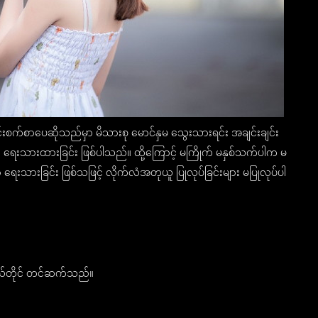
းစက်စာပေဆိုသည်မှာ မိသားစု မောင်နှမ သွေးသားရင်း အချင်းချင်း
ရေးသားထားခြင်း ဖြစ်ပါသည်။ ထို့ကြောင့် မကြိုက် မနှစ်သက်ပါက မ
ေးသားခြင်း ဖြစ်သဖြင့် လိုက်လံအတုယူ ပြုလုပ်ခြင်းများ မပြုလုပ်ပါ
ိုယ်တိုင် တင်ဆက်သည်။