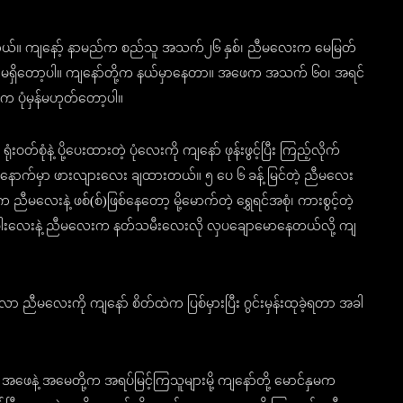
ေမိတယ်။ ကျနော့် နာမည်က စည်သူ အသက်၂၆ နှစ်၊ ညီမလေးက မေမြတ်
ာ အမေ မရှိတော့ပါ။ ကျနော်တို့က နယ်မှာနေတာ။ အဖေက အသက် ၆၀၊ အရင်
 ပုံမှန်မဟုတ်တော့ပါ။
နဲ့ ပို့ပေးထားတဲ့ ပုံလေးကို ကျနော် ဖုန်းဖွင့်ပြီး ကြည့်လိုက်
ကို နောက်မှာ ဖားလျားလေး ချထားတယ်။ ၅ ပေ ၆ ခန့် မြင်တဲ့ ညီမလေး
 ညီမလေးနဲ့ ဖစ်(စ်)ဖြစ်နေတော့ မို့မောက်တဲ့ ရွှေရင်အစုံ၊ ကားစွင့်တဲ့
ဲ့ ခါးလေးနဲ့ ညီမလေးက နတ်သမီးလေးလို လှပချောမောနေတယ်လို့ ကျ
ညီမလေးကို ကျနော် စိတ်ထဲက ပြစ်မှားပြီး ဂွင်းမှန်းထုခဲ့ရတာ အခါ
 အဖေနဲ့ အမေတို့က အရပ်မြင့်ကြသူများမို့ ကျနော်တို့ မောင်နှမက