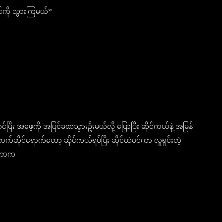
်ကို သွားကြမယ်”
ပြီး အဖေ့ကို အပြင်ခဏသွားဦးမယ်လို့ ပြောပြီး ဆိုင်ကယ်နဲ့ အမြန်
ဆိုင်ရောက်တော့ ဆိုင်ကယ်ရပ်ပြီး ဆိုင်ထဲဝင်ကာ လူရှင်းတဲ့
တ်တာက