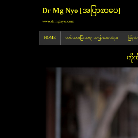
Dr Mg Nyo [အပြာစာပေ]
www.drmgnyo.com
HOME
တင်ထားပြီးသမျှ အပြာစာပေများ
မြန်
ကိုက