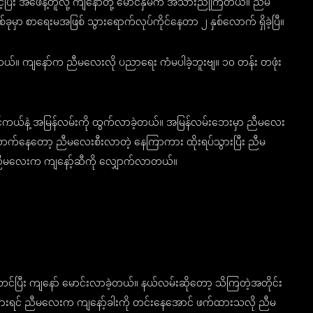
်ပြီး အဖေနဲ့တူလို့ ကျနော်တို့ မောင်နှမက အသားညိုကြတယ်။ ညီမ
ခုမှာ စာရေးမအဖြစ် သွားရောက်လုပ်ကိုင်နေတာ ၂ နှစ်လောက် ရှိခဲ့ပြီ။
တယ်။ ကျနော်က ညီမလေးလို ပညာရေး ကံမပါခဲ့ဘူးဗျ။ ၁၀ တန်း တဖုံး
ိုင်ကယ်နဲ့ အမြန်လမ်းကို ထွက်လာခဲ့တယ်။ အမြန်လမ်းဘေးမှာ ညီမလေး
လောက်နေတော့ ညီမလေးစီးလာတဲ့ နေကြာကား ထိုးရပ်သွားပြီး ညီမ
း ညီမလေးက ကျနော့်ဆီကို လျှောက်လာတယ်။
င်ပြီး ကျနော် မောင်းလာခဲ့တယ်။ နယ်လမ်းဆိုတော့ သိကြတဲ့အတိုင်း
ထဲကျသွားရင် ညီမလေးက ကျနော့်ခါးကို တင်းနေအောင် ဖက်ထားသလို ညီမ