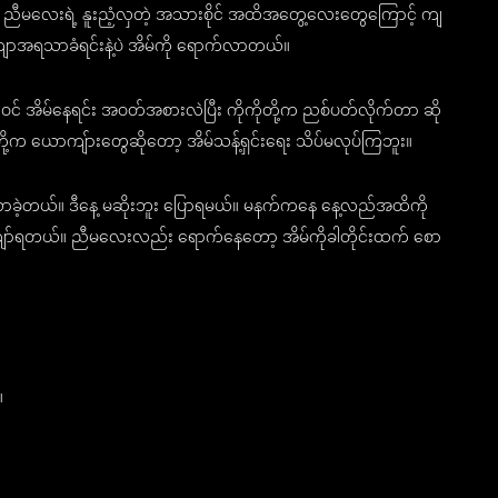
 ညီမလေးရဲ့ နူးညံ့လှတဲ့ အသားစိုင် အထိအတွေ့လေးတွေကြောင့် ကျ
ကျောအရသာခံရင်းနဲ့ပဲ အိမ်ကို ရောက်လာတယ်။
် အိမ်နေရင်း အဝတ်အစားလဲပြီး ကိုကိုတို့က ညစ်ပတ်လိုက်တာ ဆို
်တို့က ယောကျ်ားတွေဆိုတော့ အိမ်သန့်ရှင်းရေး သိပ်မလုပ်ကြဘူး။
က်လာခဲ့တယ်။ ဒီနေ့ မဆိုးဘူး ပြောရမယ်။ မနက်ကနေ နေ့လည်အထိကို
းကျော်ရတယ်။ ညီမလေးလည်း ရောက်နေတော့ အိမ်ကိုခါတိုင်းထက် စော
။