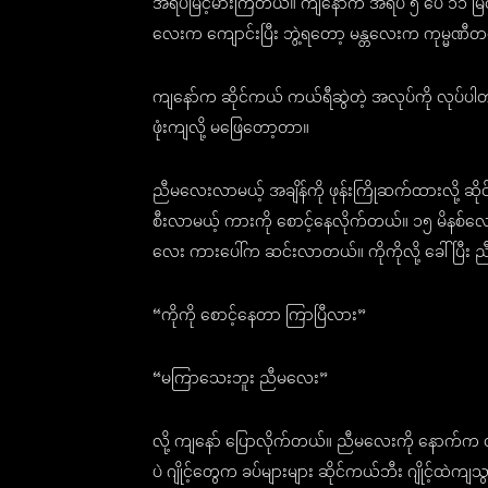
အရပ်မြင့်မားကြတယ်။ ကျနော်က အရပ် ၅ ပေ ၁၁ မြင့
လေးက ကျောင်းပြီး ဘွဲ့ရတော့ မန္တလေးက ကုမ္မဏီတစ်
ကျနော်က ဆိုင်ကယ် ကယ်ရီဆွဲတဲ့ အလုပ်ကို လုပ်ပါ
ဖုံးကျလို့ မဖြေတော့တာ။
ညီမလေးလာမယ့် အချိန်ကို ဖုန်းကြိုဆက်ထားလို့ ဆ
စီးလာမယ့် ကားကို စောင့်နေလိုက်တယ်။ ၁၅ မိနစ်
လေး ကားပေါ်က ဆင်းလာတယ်။ ကိုကိုလို့ ခေါ်ပြီ
“ကိုကို စောင့်နေတာ ကြာပြီလား”
“မကြာသေးဘူး ညီမလေး”
လို့ ကျနော် ပြောလိုက်တယ်။ ညီမလေးကို နောက်က တ
ပဲ ဂျိုင့်တွေက ခပ်များများ ဆိုင်ကယ်ဘီး ဂျိုင့်