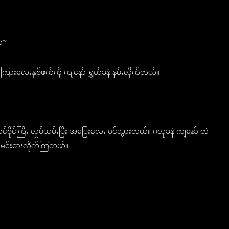
ာ”
ြားလေးနှစ်ဖက်ကို ကျနော် ရွှတ်ခနဲ နမ်းလိုက်တယ်။
့ တင်စိုင်ကြီး လှုပ်ယမ်းပြီး အပြေးလေး ဝင်သွားတယ်။ ဂလုခနဲ ကျနော် တံ
် ထမင်းစားလိုက်ကြတယ်။