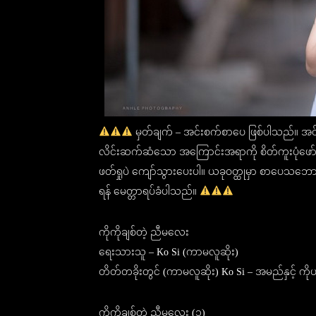
မှတ်ချက် – အင်းစက်စာပေ ဖြစ်ပါသည်။ အင်
လိင်းဆက်ဆံသော အကြောင်းအရာကို စိတ်ကူးပုံဖော် 
ဖတ်ရှုပဲ ကျော်သွားပေးပါ။ ယခုဝတ္ထုမှာ စာပေသဘော ရ
ရန် မေတ္တာရပ်ခံပါသည်။
ကိုကိုချစ်တဲ့ ညီမလေး
ရေးသားသူ – Ko Si (ကာမလူဆိုး)
တိတ်တခိုးတွင် (ကာမလူဆိုး) Ko Si – အမည်နှင့် က
ကိုကိုချစ်တဲ့ ညီမလေး (၁)