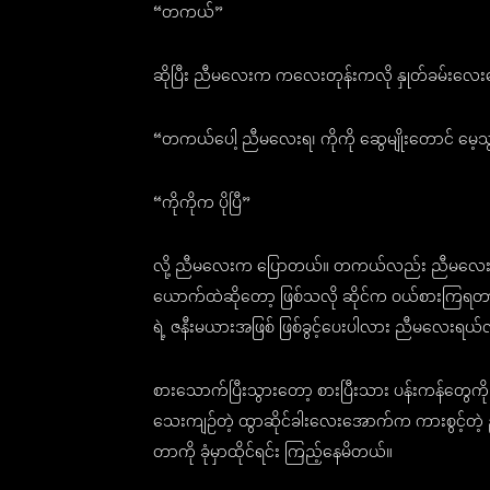
“တကယ်”
ဆိုပြီး ညီမလေးက ကလေးတုန်းကလို နှုတ်ခမ်းလေး
“တကယ်ပေါ့ ညီမလေးရ၊ ကိုကို ဆွေမျိုးတောင် မေ့
“ကိုကိုက ပိုပြီ”
လို့ ညီမလေးက ပြောတယ်။ တကယ်လည်း ညီမလေး လ
ယောက်ထဲဆိုတော့ ဖြစ်သလို ဆိုင်က ဝယ်စားကြရတာ။ ကိ
ရဲ့ ဇနီးမယားအဖြစ် ဖြစ်ခွင့်ပေးပါလား ညီမလေးရယ်
စားသောက်ပြီးသွားတော့ စားပြီးသား ပန်းကန်တွေ
သေးကျဉ်တဲ့ ထွာဆိုင်ခါးလေးအောက်က ကားစွင့်တဲ့ 
တာကို ခုံမှာထိုင်ရင်း ကြည့်နေမိတယ်။