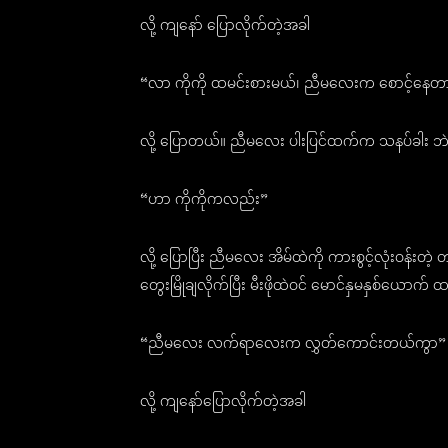
လို့ ကျနော် ပြောလိုက်တဲ့အခါ
“လာ ကိုကို ထမင်းစားမယ်၊ ညီမလေးက စောင့်နေတ
လို့ ပြောတယ်။ ညီမလေး ပါးပြင်ထက်က သနပ်ခါး ဘဲက
“ဟာ ကိုကိုကလည်း”
လို့ ပြောပြီး ညီမလေး အိမ်ထဲကို ကားစွင့်လုံးဝန်းတဲ
တွေးမြိုချလိုက်ပြီး မီးဖိုထဲဝင် မောင်နှမနှစ်ယောက
“ညီမလေး လက်ရာလေးက လွှတ်ကောင်းတယ်ကွာ”
လို့ ကျနော်ပြောလိုက်တဲ့အခါ