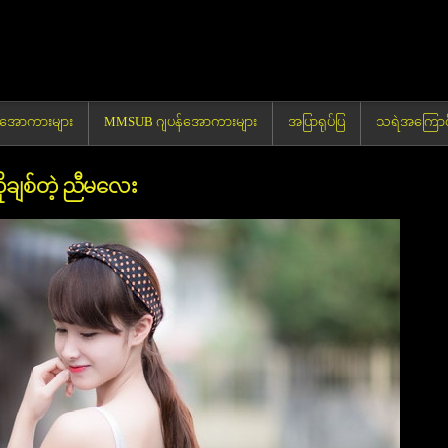
မာအောကားများ
MMSUB ဂျပန်အောကားများ
အပြာရုပ်ပြ
သရဲအကြောင်
ိုချစ်တဲ့ ညီမလေး