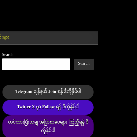
းများ
Search
Search
Telegram ချန်နယ် Join ရန် ဒီကိုနှိပ်ပါ
Twitter X မှာ Follow ရန် ဒီကိုနှိပ်ပါ
တင်ထားပြီးသမျှ အပြာစာပေများ ကြည့်ရန် ဒီ
ကိုနှိပ်ပါ