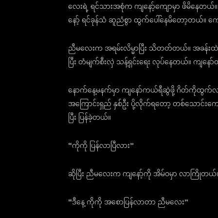
လေးရဲ့ ရင်သားအစုံက ကျနော့်ကျောမှာ ဖိမိနေတယ်။
နော့် ရင်ခုန်သံ ဆူညံစွာ ထွက်ပေါ်နေမိတော့တယ်။ 
ညီမလေးက အရမ်းလိမ္မာပြီး သိတတ်တယ်။ အခန်းထဲဝင
ပြီး တံမျက်စီးလှဲ သန့်ရှင်းရေး လုပ်နေတယ်။ ကျနော
နောက်နေ့မနက်မှာ ကျနော်ကယ်ရီဆွဲဖို့ ဂိတ်ကိုထွ
အကြောင်းရှည် နှစ်ဦး ပို့လိုက်ရတော့ တစ်သောင်
ပြီး ပြန်ခဲ့တယ်။
“ကိုကို ပြန်လာပြီလား”
ဆိုပြီး ညီမလေးက ကျနော့်ကို အိမ်ဝမှာ လာကြိုတယ်
“ဒီနေ့ ကိုကို အစောပြန်လာတာ ညီမလေး”