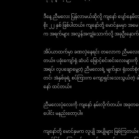
ဒီနေ့ ညီမလေး ပြန်လာမယ်ဆိုလို့ ကျနော် ပျော်န
စိုး ၂၂ နှစ် ဖြစ်ပါတယ်။ ကျနော်တို့ မောင်နှမမှ
က အရက်များ အလွန်အကျွံသောက်လို့ အခုဦးနှောက်က
အိပ်ယာထက်မှာ ခဏလှဲနေရင်း တလောက ညီမလေး ရုံးဝတ်စုံ
တယ်။ ပခုံးကျော်ရုံ ဆံပင် ဖြောင့်စင်းစင်းလေးများ
အရပ်၊ လှပချောမွေ့တဲ့ ညီမလေးရဲ့ မျက်နှာ၊ ရုံးဝတ်စုံက
တင်၊ အဲနှစ်ခုရဲ့ စပ်ကြားက ကျော့ရှင်းသေးသွယ်တ
နော် ထင်တယ်။
ညီမလေးပုံလေးကို ကျနော် နမ်းလိုက်တယ်။ အခုတလော 
ပေါင်း မနည်းတော့ပါ။
ကျနော်တို့ မောင်နှမက လူပျို အပျိုများ ဖြစ်ကြတယ်။